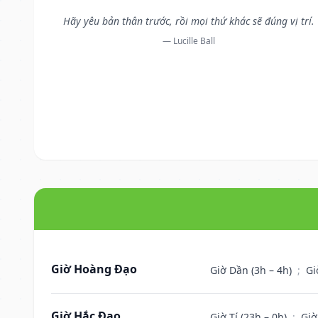
Hãy yêu bản thân trước, rồi mọi thứ khác sẽ đúng vị trí.
— Lucille Ball
Giờ Hoàng Đạo
Giờ Dần (3h – 4h)
;
Gi
Giờ Hắc Đạo
Giờ Tí (23h – 0h)
;
Giờ