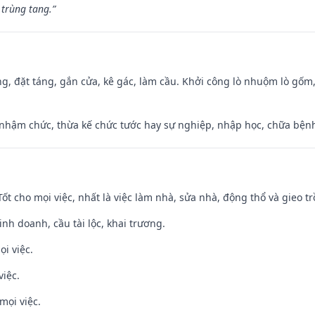
 trùng tang.”
ng, đặt táng, gắn cửa, kê gác, làm cầu. Khởi công lò nhuộm lò gốm,
 nhậm chức, thừa kế chức tước hay sự nghiệp, nhập học, chữa bện
 Tốt cho mọi việc, nhất là việc làm nhà, sửa nhà, động thổ và gieo tr
 kinh doanh, cầu tài lộc, khai trương.
ọi việc.
việc.
mọi việc.