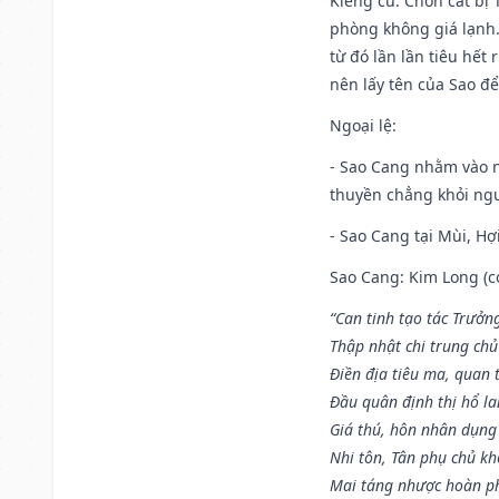
Kiêng cữ
: Chôn cất bị
phòng không giá lạnh.
từ đó lần lần tiêu hết
nên lấy tên của Sao để
Ngoại lệ
:
- Sao Cang nhằm vào 
thuyền chẳng khỏi nguy
- Sao Cang tại Mùi, Hợi
Sao Cang: Kim Long (co
“Can tinh tạo tác Trưở
Thập nhật chi trung ch
Điền địa tiêu ma, quan 
Đầu quân định thị hổ l
Giá thú, hôn nhân dụng
Nhi tôn, Tân phụ chủ k
Mai táng nhược hoàn p