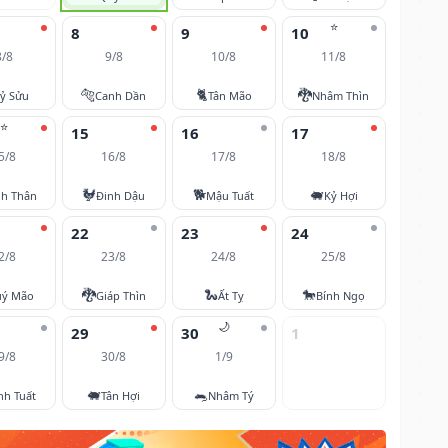
⭐
8
9
10
8/8
9/8
10/8
11/8
🐅
🐈
🐉
ỷ Sửu
Canh Dần
Tân Mão
Nhâm Thìn
⭐
15
16
17
5/8
16/8
17/8
18/8
🐓
🐕
🐖
nh Thân
Đinh Dậu
Mậu Tuất
Kỷ Hợi
22
23
24
2/8
23/8
24/8
25/8
🐉
🐍
🐎
ý Mão
Giáp Thìn
Ất Tỵ
Bính Ngọ
🌙
29
30
1
9/8
30/8
1/9
🐖
🐀
nh Tuất
Tân Hợi
Nhâm Tý