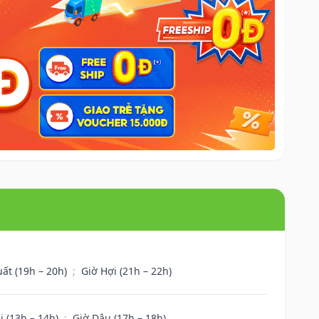
uất (19h – 20h)
;
Giờ Hợi (21h – 22h)
i (13h – 14h)
;
Giờ Dậu (17h – 18h)