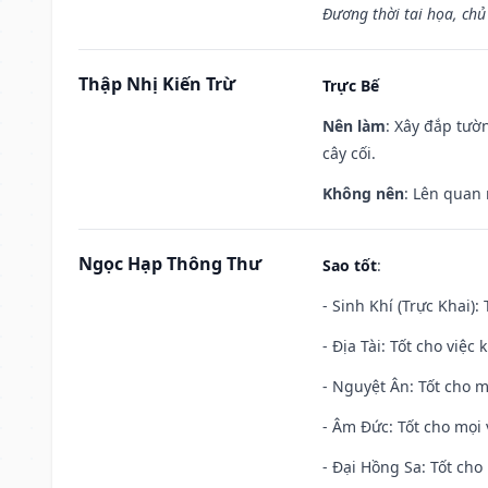
Đương thời tai họa, chủ
Thập Nhị Kiến Trừ
Trực Bế
Nên làm
: Xây đắp tườ
cây cối.
Không nên
: Lên quan
Ngọc Hạp Thông Thư
Sao tốt
:
- Sinh Khí (Trực Khai):
- Địa Tài: Tốt cho việc
- Nguyệt Ân: Tốt cho m
- Âm Đức: Tốt cho mọi 
- Đại Hồng Sa: Tốt cho 