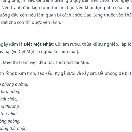
 Trùng tang. Vì vậy, để tránh điềm giữ quý bạn nên chọn một ngày 
 Nếu tranh đấu kiện tụng thì lâm bại. Nếu khởi dựng nhà cửa chết 
 ruộng đất, còn nếu làm quan bị cách chức. Sao Cang thuộc vào Thấ
 đặt cho con thì được yên lành.
ngày Rằm là
Diệt Một Nhật
: Cữ làm rượu, thừa kế sự nghiệp, lập 
 hại (vì Diệt Một có nghĩa là chìm mất).
, Mẹo thì trăm việc đều tốt. Thứ nhất tại Mùi.
n rồng): Kim tinh, sao xấu. Kỵ gả cưới và xây cất. Đề phòng dễ bị t
ng phòng đường,
ủ hữu ương,
thất chức,
ang thương.
 thử nhật,
hông phòng,
hùng thử nhật,