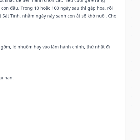
tốt khác để tiến hành chôn cất. Nếu cưới gả e rằng
con đầu. Trong 10 hoặc 100 ngày sau thì gặp họa, rồi
t Sát Tinh, nhằm ngày này sanh con ắt sẽ khó nuôi. Cho
lò gốm, lò nhuộm hay vào làm hành chính, thứ nhất đi
ai nạn.