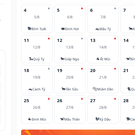
4
5
6
7
5/8
6/8
7/8
n
🐕
🐖
🐀
🐂
Bính Tuất
Đinh Hợi
Mậu Tý
K
11
12
13
14
12/8
13/8
14/8
1
🐍
🐎
🐐
🐒
Quý Tỵ
Giáp Ngọ
Ất Mùi
Bí
18
19
20
21
19/8
20/8
21/8
2
🐀
🐂
🐅
🐈
Canh Tý
Tân Sửu
Nhâm Dần
Qu
25
26
27
28
26/8
27/8
28/8
2
🐐
🐒
🐓
🐕
Đinh Mùi
Mậu Thân
Kỷ Dậu
Ca