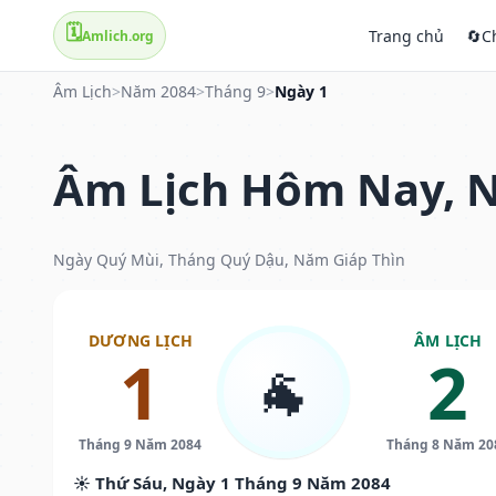
🗓️
Trang chủ
🔄
C
Amlich.org
Âm Lịch
>
Năm 2084
>
Tháng 9
>
Ngày 1
Âm Lịch Hôm Nay, N
Ngày Quý Mùi, Tháng Quý Dậu, Năm Giáp Thìn
DƯƠNG LỊCH
ÂM LỊCH
1
2
🐐
Tháng 9 Năm 2084
Tháng 8 Năm 20
☀️ Thứ Sáu, Ngày 1 Tháng 9 Năm 2084