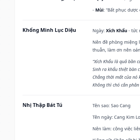
-
Mùi
: “Bất phục dược
Khổng Minh Lục Diệu
Ngày:
Xích Khẩu
- tức
Nên đề phòng miệng lư
thuẫn, làm ơn nên oán
“Xích Khẩu là quả bần 
Sinh ra khẩu thiệt bàn c
Chẳng thời mất của nó 
Không thì chó cắn phân 
Nhị Thập Bát Tú
Tên sao
: Sao Cang
Tên ngày
: Cang Kim Lo
Nên làm
: công việc l