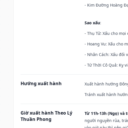
- Kim Đường Hoàng Đạo
Sao xấu
:
- Thụ Tử: Xấu cho mọi c
- Hoang Vu: Xấu cho m
- Nhân Cách: Xấu đối vớ
- Tứ Thời Cô Quả: Kỵ vi
Hướng xuất hành
Xuất hành hướng Đông 
Tránh xuất hành hướng
Giờ xuất hành Theo Lý
Từ 11h-13h (Ngọ) và t
Thuần Phong
người nguyền rủa, trá
vào giờ này thì nên g