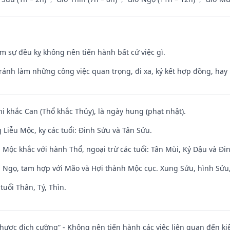
ăm sự đều kỵ không nên tiến hành bất cứ việc gì.
Tránh làm những công việc quan trọng, đi xa, ký kết hợp đồng, hay 
hi khắc Can (Thổ khắc Thủy), là ngày hung (phạt nhật).
Liễu Mộc, kỵ các tuổi: Đinh Sửu và Tân Sửu.
 Mộc khắc với hành Thổ, ngoại trừ các tuổi: Tân Mùi, Kỷ Dậu và Đ
i Ngọ, tam hợp với Mão và Hợi thành Mộc cục. Xung Sửu, hình Sửu, 
tuổi Thân, Tý, Thìn.
 nhược địch cường” - Không nên tiến hành các việc liên quan đến ki