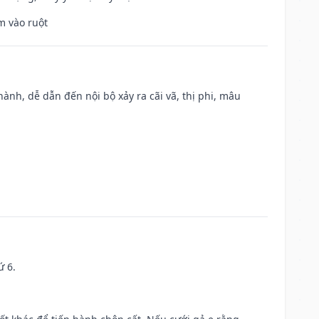
m vào ruột
nh, dễ dẫn đến nội bộ xảy ra cãi vã, thị phi, mâu
ứ 6.