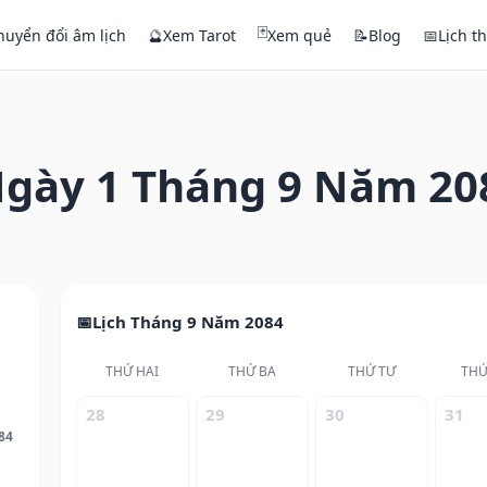
🃏
huyển đổi âm lịch
🔮
Xem Tarot
Xem quẻ
📝
Blog
📅
Lịch t
gày 1 Tháng 9 Năm 20
Lịch Tháng 9 Năm 2084
THỨ HAI
THỨ BA
THỨ TƯ
THỨ
28
29
30
31
84