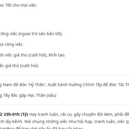
: Tốt cho mọi việc.
ông việc (ngoại trừ săn bắn tốt).
ọi công việc.
i việc giá thú (cưới hỏi), khởi tạo.
ệc giá thú (cưới hỏi).
Nam để đón 'Hỷ Thần'. Xuất hành hướng Chính Tây để đón 'Tài Th
 Tây Bắc gặp Hạc Thần (xấu)
ừ 23h-01h (Tý)
Hay tranh luận, cãi cọ, gây chuyện đói kém, phải đ
nh lây bệnh. Nói chung những việc như hội họp, tranh luận, việc q
iữ miệng để hạn ché gây ẩu đả hay cãi nhau.