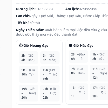
Dương lịch:
01/09/2084
Âm lịch:
02/08/2084
Can chi:
Ngày: Quý Mùi, Tháng: Quý Dậu, Năm: Giáp Thì
Tiết khí:
Xử thử
Ngày Thiên Môn:
Xuất hành làm mọi việc đều vừa ý, cầu
được ước thấy mọi việc đều thành đạt
⏱️ Giờ Hoàng đạo
🌑 Giờ Hắc đạo
23h –
(Giờ
1h –
(Giờ
3h –
(Giờ
5h –
(Giờ
0h
Tí)
2h
Sửu)
4h
Dần)
6h
Mão)
7h –
(Giờ
11h
(Giờ
9h –
(Giờ
15h
(Giờ
8h
Thìn)
–
Ngọ)
10h
Tỵ)
–
Thân)
12h
16h
13h
(Giờ
17h
(Giờ
19h
(Giờ
21h
(Giờ
–
Mùi)
–
Dậu)
–
Tuất)
–
Hợi)
14h
18h
20h
22h