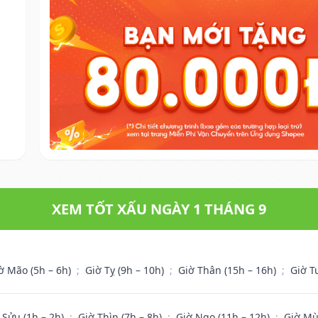
XEM TỐT XẤU NGÀY 1 THÁNG 9
ờ Mão (5h – 6h)
;
Giờ Tỵ (9h – 10h)
;
Giờ Thân (15h – 16h)
;
Giờ T
 Sửu (1h – 2h)
;
Giờ Thìn (7h – 8h)
;
Giờ Ngọ (11h – 12h)
;
Giờ Mù