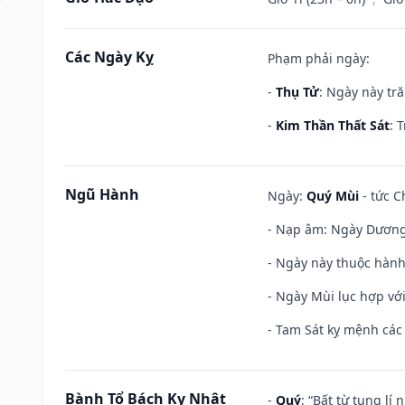
Các Ngày Kỵ
Phạm phải ngày:
-
Thụ Tử
: Ngày này tr
-
Kim Thần Thất Sát
: 
Ngũ Hành
Ngày:
Quý Mùi
- tức C
- Nạp âm: Ngày Dương 
- Ngày này thuộc hành
- Ngày Mùi lục hợp vớ
- Tam Sát kỵ mệnh các 
Bành Tổ Bách Kỵ Nhật
-
Quý
: “Bất từ tụng lí