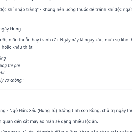
 độc khí nhập tràng” - Không nên uống thuốc để tránh khí độc ngấ
 ngày Hung.
ỡi, mâu thuẫn hay tranh cãi. Ngày này là ngày xấu, mưu sự khó thà
 hoặc khẩu thiệt.
cùng
ùng thị phi
khi
ly vợ chồng.”
ng - Ngô Hán: Xấu (Hung Tú) Tướng tinh con Rồng, chủ trị ngày th
iên quan đến cắt may áo màn sẽ đặng nhiều lộc ăn.