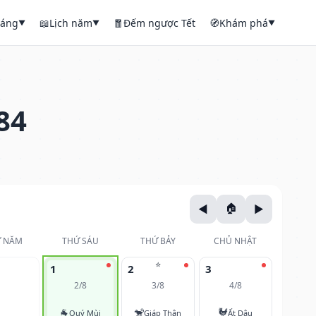
háng
📖
Lịch năm
🧧
Đếm ngược Tết
🧭
Khám phá
▼
▼
▼
84
 NĂM
THỨ SÁU
THỨ BẢY
CHỦ NHẬT
⭐
1
2
3
2/8
3/8
4/8
🐐
🐒
🐓
Quý Mùi
Giáp Thân
Ất Dậu