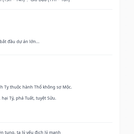
bắt đầu dự án lớn...
inh Tỵ thuộc hành Thổ không sợ Mộc.
hại Tý, phá Tuất, tuyệt Sửu.
ện tụng, ta lý yếu địch lý mạnh