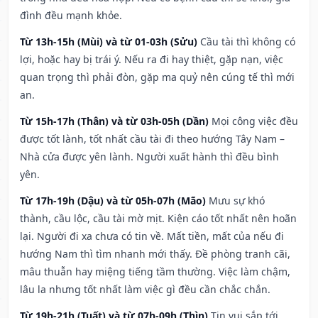
đình đều mạnh khỏe.
Từ 13h-15h (Mùi) và từ 01-03h (Sửu)
Cầu tài thì không có
lợi, hoặc hay bị trái ý. Nếu ra đi hay thiệt, gặp nạn, việc
quan trọng thì phải đòn, gặp ma quỷ nên cúng tế thì mới
an.
Từ 15h-17h (Thân) và từ 03h-05h (Dần)
Mọi công việc đều
được tốt lành, tốt nhất cầu tài đi theo hướng Tây Nam –
Nhà cửa được yên lành. Người xuất hành thì đều bình
yên.
Từ 17h-19h (Dậu) và từ 05h-07h (Mão)
Mưu sự khó
thành, cầu lộc, cầu tài mờ mịt. Kiện cáo tốt nhất nên hoãn
lại. Người đi xa chưa có tin về. Mất tiền, mất của nếu đi
hướng Nam thì tìm nhanh mới thấy. Đề phòng tranh cãi,
mâu thuẫn hay miệng tiếng tầm thường. Việc làm chậm,
lâu la nhưng tốt nhất làm việc gì đều cần chắc chắn.
Từ 19h-21h (Tuất) và từ 07h-09h (Thìn)
Tin vui sắp tới,