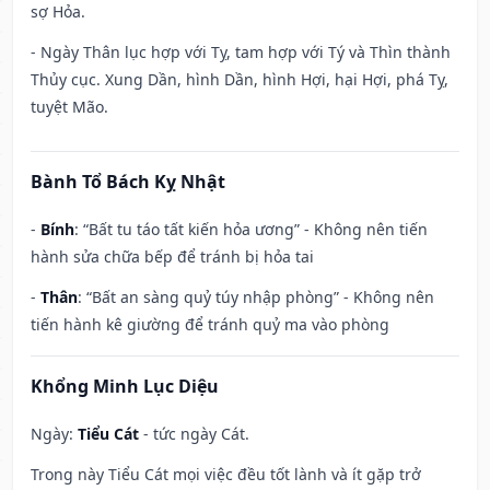
sợ Hỏa.
- Ngày Thân lục hợp với Tỵ, tam hợp với Tý và Thìn thành
Thủy cục. Xung Dần, hình Dần, hình Hợi, hại Hợi, phá Tỵ,
tuyệt Mão.
Bành Tổ Bách Kỵ Nhật
-
Bính
: “Bất tu táo tất kiến hỏa ương” - Không nên tiến
hành sửa chữa bếp để tránh bị hỏa tai
-
Thân
: “Bất an sàng quỷ túy nhập phòng” - Không nên
tiến hành kê giường để tránh quỷ ma vào phòng
Khổng Minh Lục Diệu
Ngày:
Tiểu Cát
- tức ngày Cát.
Trong này Tiểu Cát mọi việc đều tốt lành và ít gặp trở