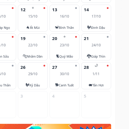
⭐
12
13
14
4/10
15/10
16/10
17/10
🐐
🐒
🐓
áp Ngọ
Ất Mùi
Bính Thân
Đinh Dậu
⭐
19
20
21
1/10
22/10
23/10
24/10
🐅
🐈
🐉
ân Sửu
Nhâm Dần
Quý Mão
Giáp Thìn
🌙
26
27
28
8/10
29/10
30/10
1/11
🐓
🐕
🐖
u Thân
Kỷ Dậu
Canh Tuất
Tân Hợi
3
4
5