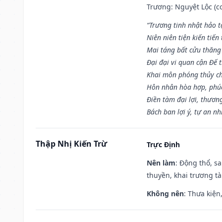
Trương: Nguyệt Lộc (co
“Trương tinh nhật hảo t
Niên niên tiện kiến tiến
Mai táng bất cửu thăng
Đại đại vi quan cận Đế t
Khai môn phóng thủy ch
Hôn nhân hòa hợp, phú
Điền tàm đại lợi, thươn
Bách ban lợi ý, tự an nh
Thập Nhị Kiến Trừ
Trực Định
Nên làm
: Động thổ, s
thuyền, khai trương tà
Không nên
: Thưa kiện