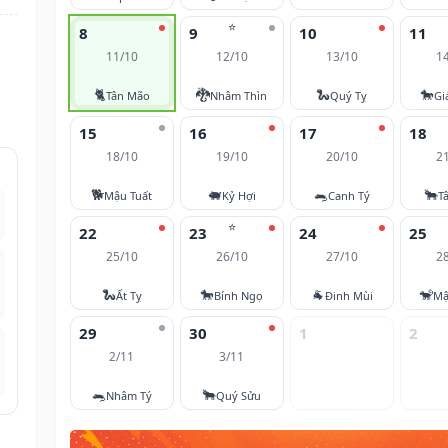
⭐
8
9
10
11
11/10
12/10
13/10
1
🐈
🐉
🐍
🐎
Tân Mão
Nhâm Thìn
Quý Tỵ
Gi
15
16
17
18
18/10
19/10
20/10
2
🐕
🐖
🐀
🐂
Mậu Tuất
Kỷ Hợi
Canh Tý
T
⭐
22
23
24
25
25/10
26/10
27/10
2
🐍
🐎
🐐
🐒
Ất Tỵ
Bính Ngọ
Đinh Mùi
Mậ
29
30
1
2
2/11
3/11
🐀
🐂
Nhâm Tý
Quý Sửu