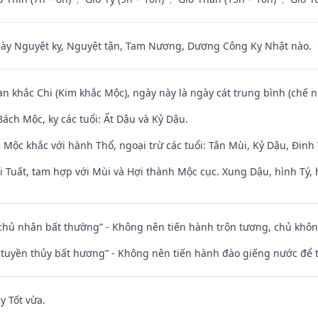
 Nguyệt kỵ, Nguyệt tận, Tam Nương, Dương Công Kỵ Nhật nào.
an khắc Chi (Kim khắc Mộc), ngày này là ngày cát trung bình (chế n
ách Mộc, kỵ các tuổi: Ất Dậu và Kỷ Dậu.
 Mộc khắc với hành Thổ, ngoại trừ các tuổi: Tân Mùi, Kỷ Dậu, Đin
 Tuất, tam hợp với Mùi và Hợi thành Mộc cục. Xung Dậu, hình Tý, 
 chủ nhân bất thường” - Không nên tiến hành trộn tương, chủ kh
h tuyền thủy bất hương” - Không nên tiến hành đào giếng nước để
y Tốt vừa.