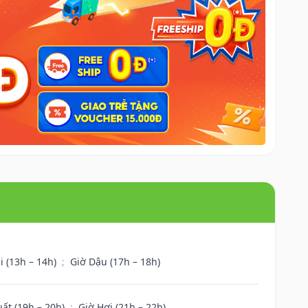
i (13h – 14h)
;
Giờ Dậu (17h – 18h)
uất (19h – 20h)
;
Giờ Hợi (21h – 22h)