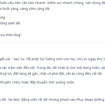
chiều xấu nên cần làm nhanh. Niềm vui nhanh chóng, nên dùng để 
ào buổi sáng, càng sớm càng tốt.
hùng
hồng sánh đôi
vui thỏa lòng”
ệt Lộc - Vạn Tu: Tốt (Kiết Tú) Tướng tinh con nai, chủ trị ngày thứ 2
o tác trăm việc đều tốt. Trong đó, tốt nhất là che mái dựng hiên, x
huỷ lợi, đặt táng kê gác, chặt cỏ phá đất, cắt áo cũng đều rất tốt.
 thuyền chèo, hoặc đẩy thuyền mới xuống nước.
u tốt. Tại Mùi: đăng viên rất tốt nhưng phạm vào Phục Đoạn (Kiêng 