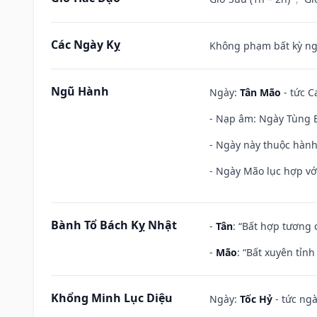
Các Ngày Kỵ
Không phạm bất kỳ ngày
Ngũ Hành
Ngày:
Tân Mão
- tức C
- Nạp âm: Ngày Tùng B
- Ngày này thuộc hành
- Ngày Mão lục hợp với
Bành Tổ Bách Kỵ Nhật
-
Tân
: “Bất hợp tương
-
Mão
: “Bất xuyên tỉn
Khổng Minh Lục Diệu
Ngày:
Tốc Hỷ
- tức ngà