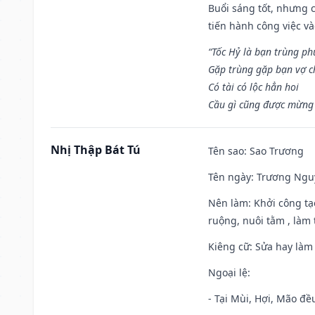
Buổi sáng tốt, nhưng 
tiến hành công việc v
“Tốc Hỷ là bạn trùng p
Gặp trùng gặp bạn vợ c
Có tài có lộc hẳn hoi
Cầu gì cũng được mừng 
Nhị Thập Bát Tú
Tên sao
: Sao Trương
Tên ngày
: Trương Nguy
Nên làm
: Khởi công tạ
ruộng, nuôi tằm , làm t
Kiêng cữ
: Sửa hay làm
Ngoại lệ
:
- Tại Mùi, Hợi, Mão đề