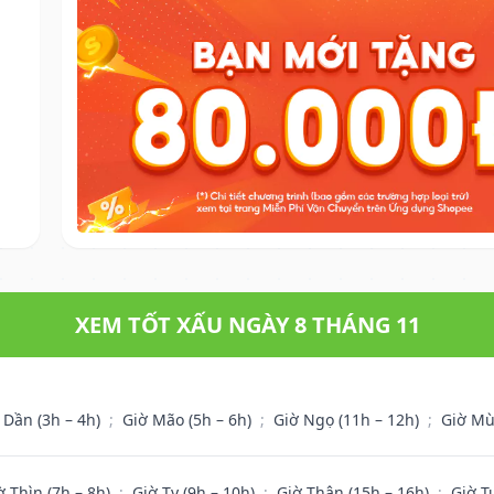
XEM TỐT XẤU NGÀY 8 THÁNG 11
 Dần (3h – 4h)
;
Giờ Mão (5h – 6h)
;
Giờ Ngọ (11h – 12h)
;
Giờ Mù
ờ Thìn (7h – 8h)
;
Giờ Tỵ (9h – 10h)
;
Giờ Thân (15h – 16h)
;
Giờ T