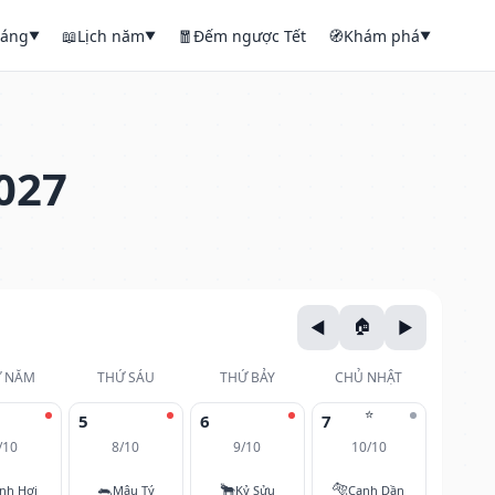
háng
📖
Lịch năm
🧧
Đếm ngược Tết
🧭
Khám phá
▼
▼
▼
027
 NĂM
THỨ SÁU
THỨ BẢY
CHỦ NHẬT
⭐
5
6
7
/10
8/10
9/10
10/10
🐀
🐂
🐅
nh Hợi
Mậu Tý
Kỷ Sửu
Canh Dần