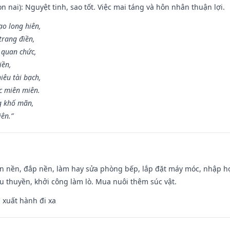
n nai): Nguyệt tinh, sao tốt. Việc mai táng và hôn nhân thuận lợi.
ạo long hiên,
 trang điền,
 quan chức,
iền,
iêu tài bạch,
c miên miên.
g khố mãn,
iên.”
an nền, đắp nền, làm hay sửa phòng bếp, lắp đặt máy móc, nhập họ
u thuyền, khởi công làm lò. Mua nuôi thêm súc vật.
, xuất hành đi xa