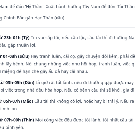
am để đón 'Hỷ Thần'. Xuất hành hướng Tây Nam để đón 'Tài Thần'
g Chính Bắc gặp Hạc Thần (xấu)
ừ 23h-01h (Tý)
Tin vui sắp tới, nếu cầu lộc, cầu tài thì đi hướng 
đều gặp thuận lợi.
ừ 01-03h (Sửu)
Hay tranh luận, cãi cọ, gây chuyện đói kém, phải đ
nh lây bệnh. Nói chung những việc như hội họp, tranh luận, việc q
iữ miệng để hạn ché gây ẩu đả hay cãi nhau.
từ 03h-05h (Dần)
Là giờ rất tốt lành, nếu đi thường gặp được may
ọi việc trong nhà đều hòa hợp. Nếu có bệnh cầu thì sẽ khỏi, gia 
từ 05h-07h (Mão)
Cầu tài thì không có lợi, hoặc hay bị trái ý. Nếu r
ì mới an.
từ 07h-09h (Thìn)
Mọi công việc đều được tốt lành, tốt nhất cầu t
ều bình yên.