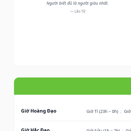
Người biết đủ là người giàu nhất.
— Lão Tử
Giờ Hoàng Đạo
Giờ Tí (23h – 0h)
;
Giờ
Giờ Hắc Đạo
Giờ Sửu (1h – 2h)
;
Gi