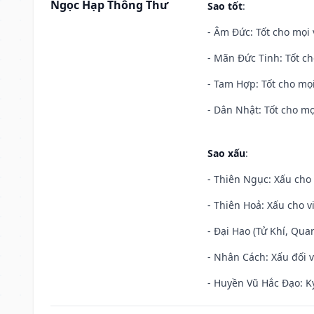
Ngọc Hạp Thông Thư
Sao tốt
:
- Âm Đức: Tốt cho mọi 
- Mãn Đức Tinh: Tốt ch
- Tam Hợp: Tốt cho mọi
- Dân Nhật: Tốt cho mọ
Sao xấu
:
- Thiên Ngục: Xấu cho 
- Thiên Hoả: Xấu cho v
- Đại Hao (Tử Khí, Qua
- Nhân Cách: Xấu đối vớ
- Huyền Vũ Hắc Đạo: Kỵ