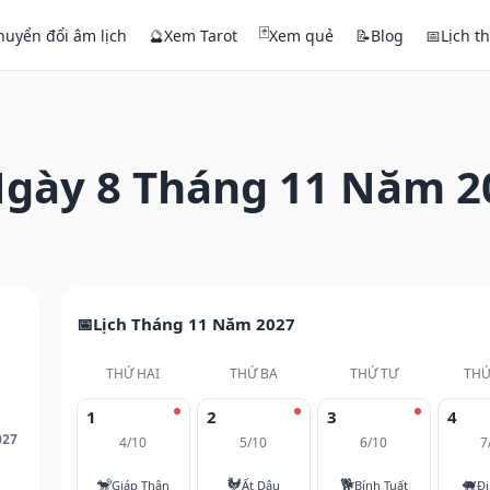
🃏
huyển đổi âm lịch
🔮
Xem Tarot
Xem quẻ
📝
Blog
📅
Lịch t
gày 8 Tháng 11 Năm 2
Lịch Tháng 11 Năm 2027
THỨ HAI
THỨ BA
THỨ TƯ
THỨ
1
2
3
4
027
4/10
5/10
6/10
7
🐒
🐓
🐕
🐖
Giáp Thân
Ất Dậu
Bính Tuất
Đi