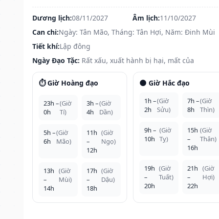
Dương lịch:
08/11/2027
Âm lịch:
11/10/2027
Can chi:
Ngày: Tân Mão, Tháng: Tân Hợi, Năm: Đinh Mùi
Tiết khí:
Lập đông
Ngày Đạo Tặc:
Rất xấu, xuất hành bị hại, mất của
⏱️ Giờ Hoàng đạo
🌑 Giờ Hắc đạo
1h –
(Giờ
7h –
(Giờ
23h –
(Giờ
3h –
(Giờ
2h
Sửu)
8h
Thìn)
0h
Tí)
4h
Dần)
9h –
(Giờ
15h
(Giờ
5h –
(Giờ
11h
(Giờ
10h
Tỵ)
–
Thân)
6h
Mão)
–
Ngọ)
16h
12h
19h
(Giờ
21h
(Giờ
13h
(Giờ
17h
(Giờ
–
Tuất)
–
Hợi)
–
Mùi)
–
Dậu)
20h
22h
14h
18h