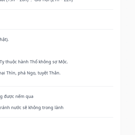
hật).
h Tỵ thuộc hành Thổ không sợ Mộc.
hại Thìn, phá Ngọ, tuyệt Thân.
ông được nếm qua
 tránh nước sẽ không trong lành