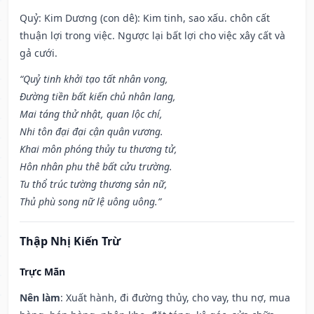
Quỷ: Kim Dương (con dê): Kim tinh, sao xấu. chôn cất
thuận lợi trong việc. Ngược lại bất lợi cho việc xây cất và
gả cưới.
“Quỷ tinh khởi tạo tất nhân vong,
Đường tiền bất kiến chủ nhân lang,
Mai táng thử nhật, quan lộc chí,
Nhi tôn đại đại cận quân vương.
Khai môn phóng thủy tu thương tử,
Hôn nhân phu thê bất cửu trường.
Tu thổ trúc tường thương sản nữ,
Thủ phù song nữ lệ uông uông.”
Thập Nhị Kiến Trừ
Trực Mãn
Nên làm
: Xuất hành, đi đường thủy, cho vay, thu nợ, mua