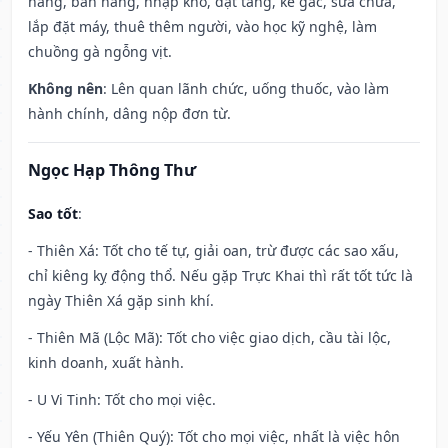
hàng, bán hàng, nhập kho, đặt táng, kê gác, sửa chữa,
lắp đặt máy, thuê thêm người, vào học kỹ nghệ, làm
chuồng gà ngỗng vịt.
Không nên
: Lên quan lãnh chức, uống thuốc, vào làm
hành chính, dâng nộp đơn từ.
Ngọc Hạp Thông Thư
Sao tốt
:
- Thiên Xá: Tốt cho tế tự, giải oan, trừ được các sao xấu,
chỉ kiêng kỵ động thổ. Nếu gặp Trực Khai thì rất tốt tức là
ngày Thiên Xá gặp sinh khí.
- Thiên Mã (Lộc Mã): Tốt cho việc giao dịch, cầu tài lộc,
kinh doanh, xuất hành.
- U Vi Tinh: Tốt cho mọi việc.
- Yếu Yên (Thiên Quý): Tốt cho mọi việc, nhất là việc hôn