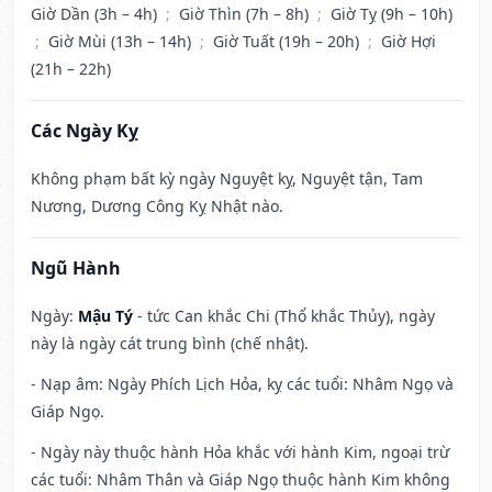
Giờ Dần (3h – 4h)
;
Giờ Thìn (7h – 8h)
;
Giờ Tỵ (9h – 10h)
;
Giờ Mùi (13h – 14h)
;
Giờ Tuất (19h – 20h)
;
Giờ Hợi
(21h – 22h)
Các Ngày Kỵ
Không phạm bất kỳ ngày Nguyệt kỵ, Nguyệt tận, Tam
Nương, Dương Công Kỵ Nhật nào.
Ngũ Hành
Ngày:
Mậu Tý
- tức Can khắc Chi (Thổ khắc Thủy), ngày
này là ngày cát trung bình (chế nhật).
- Nạp âm: Ngày Phích Lịch Hỏa, kỵ các tuổi: Nhâm Ngọ và
Giáp Ngọ.
- Ngày này thuộc hành Hỏa khắc với hành Kim, ngoại trừ
các tuổi: Nhâm Thân và Giáp Ngọ thuộc hành Kim không