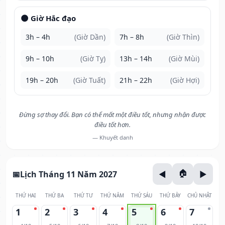
🌑 Giờ Hắc đạo
3h – 4h
(Giờ Dần)
7h – 8h
(Giờ Thìn)
9h – 10h
(Giờ Tỵ)
13h – 14h
(Giờ Mùi)
19h – 20h
(Giờ Tuất)
21h – 22h
(Giờ Hợi)
Đừng sợ thay đổi. Bạn có thể mất một điều tốt, nhưng nhận được
điều tốt hơn.
— Khuyết danh
Lịch Tháng 11 Năm 2027
THỨ HAI
THỨ BA
THỨ TƯ
THỨ NĂM
THỨ SÁU
THỨ BẢY
CHỦ NHẬT
1
2
3
4
5
6
7