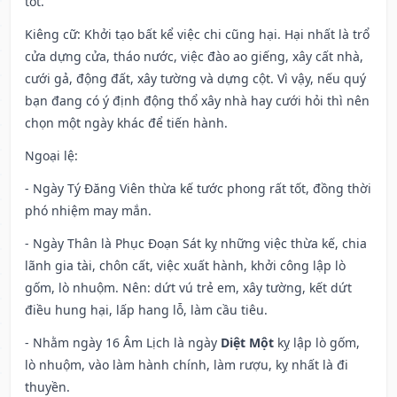
tốt.
Kiêng cữ
: Khởi tạo bất kể việc chi cũng hại. Hại nhất là trổ
cửa dựng cửa, tháo nước, việc đào ao giếng, xây cất nhà,
cưới gả, động đất, xây tường và dựng cột. Vì vậy, nếu quý
bạn đang có ý định động thổ xây nhà hay cưới hỏi thì nên
chọn một ngày khác để tiến hành.
Ngoại lệ
:
- Ngày Tý Đăng Viên thừa kế tước phong rất tốt, đồng thời
phó nhiệm may mắn.
- Ngày Thân là Phục Đoạn Sát kỵ những việc thừa kế, chia
lãnh gia tài, chôn cất, việc xuất hành, khởi công lập lò
gốm, lò nhuộm. Nên: dứt vú trẻ em, xây tường, kết dứt
điều hung hại, lấp hang lỗ, làm cầu tiêu.
- Nhằm ngày 16 Âm Lịch là ngày
Diệt Một
kỵ lập lò gốm,
lò nhuộm, vào làm hành chính, làm rượu, kỵ nhất là đi
thuyền.