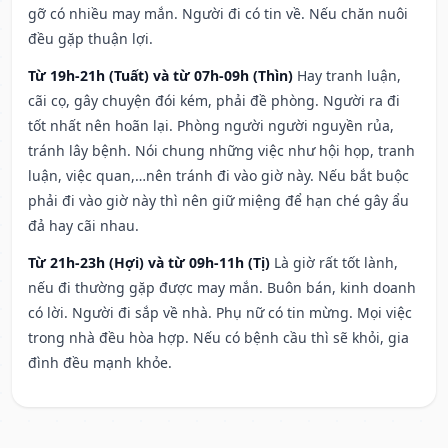
gỡ có nhiều may mắn. Người đi có tin về. Nếu chăn nuôi
đều gặp thuận lợi.
Từ 19h-21h (Tuất) và từ 07h-09h (Thìn)
Hay tranh luận,
cãi cọ, gây chuyện đói kém, phải đề phòng. Người ra đi
tốt nhất nên hoãn lại. Phòng người người nguyền rủa,
tránh lây bệnh. Nói chung những việc như hội họp, tranh
luận, việc quan,…nên tránh đi vào giờ này. Nếu bắt buộc
phải đi vào giờ này thì nên giữ miệng để hạn ché gây ẩu
đả hay cãi nhau.
Từ 21h-23h (Hợi) và từ 09h-11h (Tị)
Là giờ rất tốt lành,
nếu đi thường gặp được may mắn. Buôn bán, kinh doanh
có lời. Người đi sắp về nhà. Phụ nữ có tin mừng. Mọi việc
trong nhà đều hòa hợp. Nếu có bệnh cầu thì sẽ khỏi, gia
đình đều mạnh khỏe.