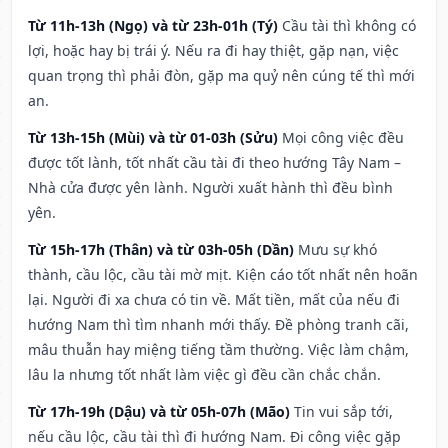
Từ 11h-13h (Ngọ) và từ 23h-01h (Tý)
Cầu tài thì không có
lợi, hoặc hay bị trái ý. Nếu ra đi hay thiệt, gặp nạn, việc
quan trọng thì phải đòn, gặp ma quỷ nên cúng tế thì mới
an.
Từ 13h-15h (Mùi) và từ 01-03h (Sửu)
Mọi công việc đều
được tốt lành, tốt nhất cầu tài đi theo hướng Tây Nam –
Nhà cửa được yên lành. Người xuất hành thì đều bình
yên.
Từ 15h-17h (Thân) và từ 03h-05h (Dần)
Mưu sự khó
thành, cầu lộc, cầu tài mờ mịt. Kiện cáo tốt nhất nên hoãn
lại. Người đi xa chưa có tin về. Mất tiền, mất của nếu đi
hướng Nam thì tìm nhanh mới thấy. Đề phòng tranh cãi,
mâu thuẫn hay miệng tiếng tầm thường. Việc làm chậm,
lâu la nhưng tốt nhất làm việc gì đều cần chắc chắn.
Từ 17h-19h (Dậu) và từ 05h-07h (Mão)
Tin vui sắp tới,
nếu cầu lộc, cầu tài thì đi hướng Nam. Đi công việc gặp