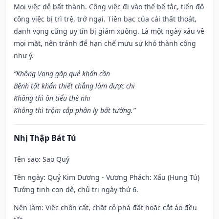
Mọi việc dễ bất thành. Công việc đi vào thế bế tắc, tiến độ
công việc bị trì trệ, trở ngại. Tiền bạc của cải thất thoát,
danh vọng cũng uy tín bị giảm xuống. Là một ngày xấu về
mọi mặt, nên tránh để hạn chế mưu sự khó thành công
như ý.
“Không Vong gặp quẻ khẩn cần
Bệnh tật khẩn thiết chẳng làm được chi
Không thì ôn tiểu thê nhi
Không thì trộm cắp phân ly bất tường.”
Nhị Thập Bát Tú
Tên sao
: Sao Quỷ
Tên ngày
: Quỷ Kim Dương - Vương Phách: Xấu (Hung Tú)
Tướng tinh con dê, chủ trị ngày thứ 6.
Nên làm
: Việc chôn cất, chặt cỏ phá đất hoặc cắt áo đều