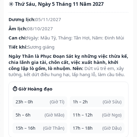
☀️ Thứ Sáu, Ngày 5 Tháng 11 Năm 2027
Dương lịch:
05/11/2027
Âm lịch:
08/10/2027
Can chi:
Ngày: Mậu Tý, Tháng: Tân Hợi, Năm: Đinh Mùi
Tiết khí:
Sương giáng
Ngày Thân là Phục Đoạn Sát kỵ những việc thừa kế,
chia lãnh gia tài, chôn cất, việc xuất hành, khởi
công lập lò gốm, lò nhuộm. Nên:
Dứt vú trẻ em, xây
tường, kết dứt điều hung hại, lấp hang lỗ, làm cầu tiêu.
⏱️ Giờ Hoàng đạo
23h – 0h
(Giờ Tí)
1h – 2h
(Giờ Sửu)
5h – 6h
(Giờ Mão)
11h – 12h
(Giờ Ngọ)
15h – 16h
(Giờ Thân)
17h – 18h
(Giờ Dậu)