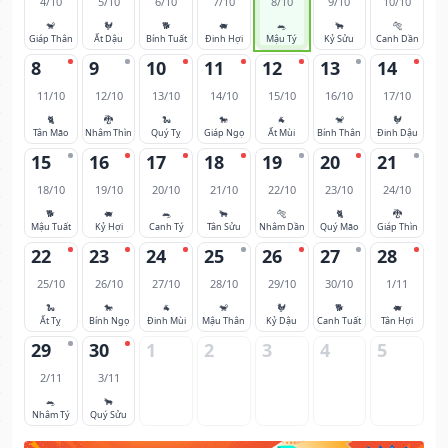
4/10
5/10
6/10
7/10
8/10
9/10
10/10
🐒
🐓
🐕
🐖
🐀
🐂
🐅
Giáp Thân
Ất Dậu
Bính Tuất
Đinh Hợi
Mậu Tý
Kỷ Sửu
Canh Dần
8
9
10
11
12
13
14
11/10
12/10
13/10
14/10
15/10
16/10
17/10
🐈
🐉
🐍
🐎
🐐
🐒
🐓
Tân Mão
Nhâm Thìn
Quý Tỵ
Giáp Ngọ
Ất Mùi
Bính Thân
Đinh Dậu
15
16
17
18
19
20
21
18/10
19/10
20/10
21/10
22/10
23/10
24/10
🐕
🐖
🐀
🐂
🐅
🐈
🐉
Mậu Tuất
Kỷ Hợi
Canh Tý
Tân Sửu
Nhâm Dần
Quý Mão
Giáp Thìn
22
23
24
25
26
27
28
25/10
26/10
27/10
28/10
29/10
30/10
1/11
🐍
🐎
🐐
🐒
🐓
🐕
🐖
Ất Tỵ
Bính Ngọ
Đinh Mùi
Mậu Thân
Kỷ Dậu
Canh Tuất
Tân Hợi
29
30
1
2
3
4
5
2/11
3/11
🐀
🐂
Nhâm Tý
Quý Sửu