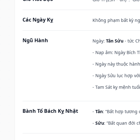
Các Ngày Kỵ
Không phạm bất kỳ ngày
Ngũ Hành
Ngày:
Tân Sửu
- tức C
- Nạp âm: Ngày Bích T
- Ngày này thuộc hành
- Ngày Sửu lục hợp với
- Tam Sát kỵ mệnh tuổi
Bành Tổ Bách Kỵ Nhật
-
Tân
: “Bất hợp tương
-
Sửu
: “Bất quan đới 