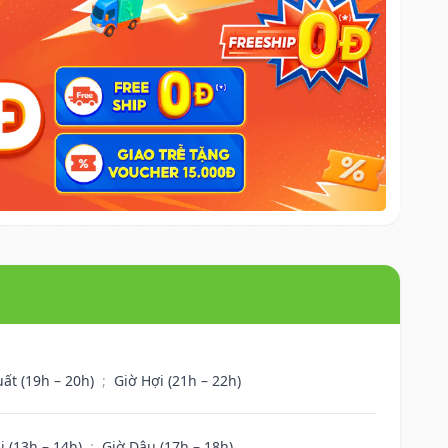
uất (19h – 20h)
;
Giờ Hợi (21h – 22h)
i (13h – 14h)
;
Giờ Dậu (17h – 18h)