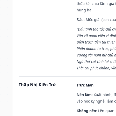
thừa kế, chia lãnh gia
hung hại.
Đẩu: Mộc giải (con cua)
“Đẩu tinh tạo tác chủ ch
Văn vũ quan viên vị đỉnh
Điền trạch tiền tài thiên
Phần doanh tu trúc, ph
Vượng tài nam nữ chủ h
Ngộ thử cát tinh lai chi
Thời chi phúc khánh, vĩn
Thập Nhị Kiến Trừ
Trực Mãn
Nên làm
: Xuất hành, 
vào học kỹ nghệ, làm 
Không nên
: Lên quan