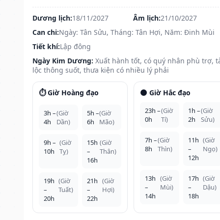
Dương lịch:
18/11/2027
Âm lịch:
21/10/2027
Can chi:
Ngày: Tân Sửu, Tháng: Tân Hợi, Năm: Đinh Mùi
Tiết khí:
Lập đông
Ngày Kim Dương:
Xuất hành tốt, có quý nhân phù trợ, t
lộc thông suốt, thưa kiện có nhiều lý phải
⏱️ Giờ Hoàng đạo
🌑 Giờ Hắc đạo
23h –
(Giờ
1h –
(Giờ
3h –
(Giờ
5h –
(Giờ
0h
Tí)
2h
Sửu)
4h
Dần)
6h
Mão)
7h –
(Giờ
11h
(Giờ
9h –
(Giờ
15h
(Giờ
8h
Thìn)
–
Ngọ)
10h
Tỵ)
–
Thân)
12h
16h
13h
(Giờ
17h
(Giờ
19h
(Giờ
21h
(Giờ
–
Mùi)
–
Dậu)
–
Tuất)
–
Hợi)
14h
18h
20h
22h