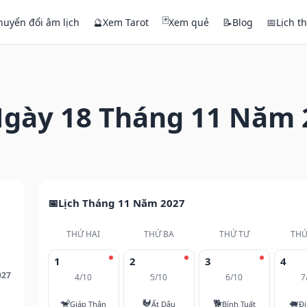
🃏
huyển đổi âm lịch
🔮
Xem Tarot
Xem quẻ
📝
Blog
📅
Lịch t
gày 18 Tháng 11 Năm 
Lịch Tháng 11 Năm 2027
THỨ HAI
THỨ BA
THỨ TƯ
THỨ
1
2
3
4
027
4/10
5/10
6/10
7
🐒
🐓
🐕
🐖
Giáp Thân
Ất Dậu
Bính Tuất
Đi