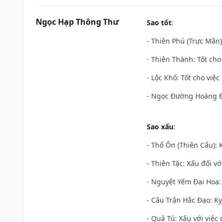
Ngọc Hạp Thông Thư
Sao tốt
:
- Thiên Phú (Trực Mãn)
- Thiên Thành: Tốt cho
- Lộc Khố: Tốt cho việc
- Ngọc Đường Hoàng Đạ
Sao xấu
:
- Thổ Ôn (Thiên Cẩu): K
- Thiên Tặc: Xấu đối vớ
- Nguyệt Yếm Đại Hoạ: X
- Câu Trận Hắc Đạo: Kỵ
- Quả Tú: Xấu với việc g