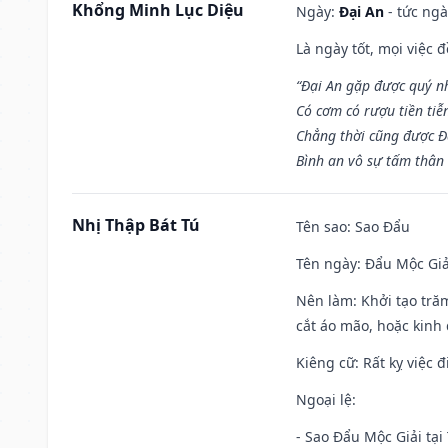
Khổng Minh Lục Diệu
Ngày:
Đại An
- tức ngà
Là ngày tốt, mọi việc
“Đại An gặp được quý n
Có cơm có rượu tiền tiễ
Chẳng thời cũng được Đ
Bình an vô sự tấm thân
Nhị Thập Bát Tú
Tên sao
: Sao Đẩu
Tên ngày
: Đẩu Mộc Giả
Nên làm
: Khởi tạo tră
cắt áo mão, hoặc kinh
Kiêng cữ
: Rất kỵ việc
Ngoại lệ
:
- Sao Đẩu Mộc Giải tại