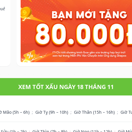
huê
XEM TỐT XẤU NGÀY 18 THÁNG 11
ờ Mão (5h – 6h)
;
Giờ Tỵ (9h – 10h)
;
Giờ Thân (15h – 16h)
;
Giờ T
 Sửu (1h – 2h)
;
Giờ Thìn (7h – 8h)
;
Giờ Ngọ (11h – 12h)
;
Giờ Mù