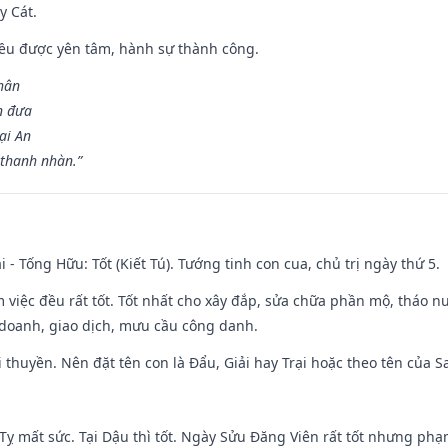
y Cát.
 đều được yên tâm, hành sự thành công.
hân
n đưa
ại An
 thanh nhàn.”
i - Tống Hữu: Tốt (Kiết Tú). Tướng tinh con cua, chủ trị ngày thứ 5.
m việc đều rất tốt. Tốt nhất cho xây đắp, sửa chữa phần mộ, tháo nư
 doanh, giao dịch, mưu cầu công danh.
 đi thuyền. Nên đặt tên con là Đẩu, Giải hay Trại hoặc theo tên của
 Tỵ mất sức. Tại Dậu thì tốt. Ngày Sửu Đăng Viên rất tốt nhưng ph