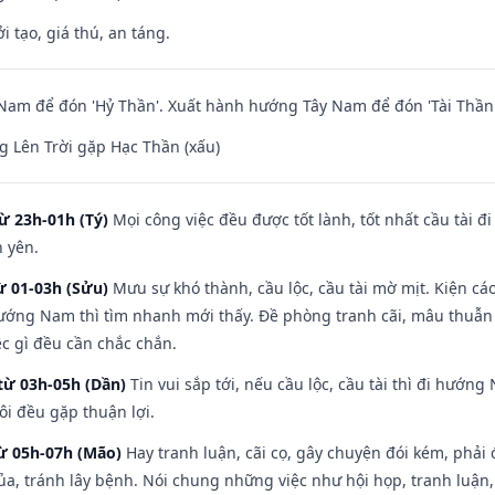
i tạo, giá thú, an táng.
am để đón 'Hỷ Thần'. Xuất hành hướng Tây Nam để đón 'Tài Thần'
 Lên Trời gặp Hạc Thần (xấu)
ừ 23h-01h (Tý)
Mọi công việc đều được tốt lành, tốt nhất cầu tài
h yên.
ừ 01-03h (Sửu)
Mưu sự khó thành, cầu lộc, cầu tài mờ mịt. Kiện cáo
hướng Nam thì tìm nhanh mới thấy. Đề phòng tranh cãi, mâu thuẫn
ệc gì đều cần chắc chắn.
từ 03h-05h (Dần)
Tin vui sắp tới, nếu cầu lộc, cầu tài thì đi hướ
ôi đều gặp thuận lợi.
từ 05h-07h (Mão)
Hay tranh luận, cãi cọ, gây chuyện đói kém, phải
a, tránh lây bệnh. Nói chung những việc như hội họp, tranh luận,