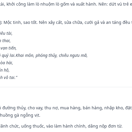
 tài, khởi công làm lò nhuộm lò gốm và xuất hành. Nên: dứt vú trẻ e
: Mộc tinh, sao tốt. Nên xây cất, sửa chữa, cưới gả và an táng đều 
iêu tài,
 thai,
 vạn tiến,
ú quý lai.Khai môn, phóng thủy, chiêu ngưu mã,
òa hài,
ến hộ,
h vô tai.”
đi đường thủy, cho vay, thu nợ, mua hàng, bán hàng, nhập kho, đặt
chuồng gà ngỗng vịt.
 lãnh chức, uống thuốc, vào làm hành chính, dâng nộp đơn từ.