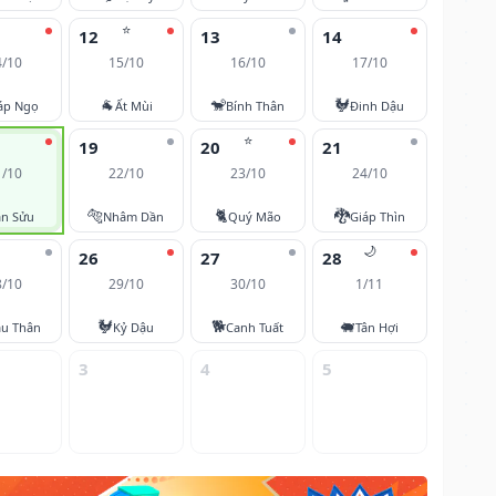
⭐
12
13
14
4/10
15/10
16/10
17/10
🐐
🐒
🐓
áp Ngọ
Ất Mùi
Bính Thân
Đinh Dậu
⭐
19
20
21
1/10
22/10
23/10
24/10
🐅
🐈
🐉
ân Sửu
Nhâm Dần
Quý Mão
Giáp Thìn
🌙
26
27
28
8/10
29/10
30/10
1/11
🐓
🐕
🐖
u Thân
Kỷ Dậu
Canh Tuất
Tân Hợi
3
4
5