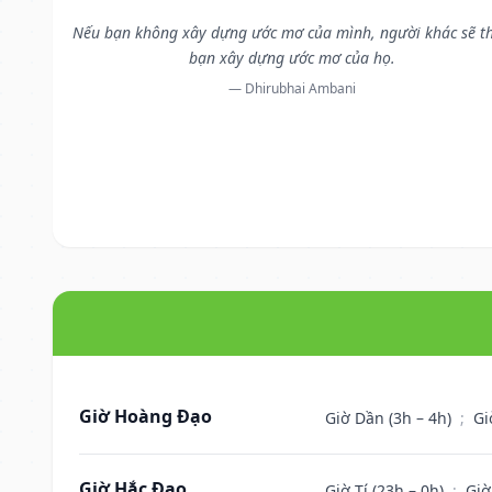
Nếu bạn không xây dựng ước mơ của mình, người khác sẽ t
bạn xây dựng ước mơ của họ.
— Dhirubhai Ambani
Giờ Hoàng Đạo
Giờ Dần (3h – 4h)
;
Gi
Giờ Hắc Đạo
Giờ Tí (23h – 0h)
;
Giờ