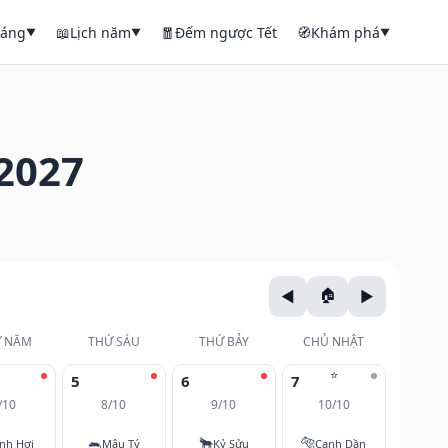
háng
📖
Lịch năm
🧧
Đếm ngược Tết
🧭
Khám phá
▼
▼
▼
2027
 NĂM
THỨ SÁU
THỨ BẢY
CHỦ NHẬT
⭐
5
6
7
/10
8/10
9/10
10/10
🐀
🐂
🐅
nh Hợi
Mậu Tý
Kỷ Sửu
Canh Dần