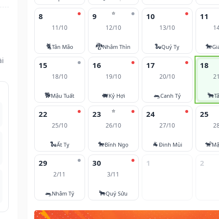
⭐
8
9
10
11
11/10
12/10
13/10
1
🐈
🐉
🐍
🐎
Tân Mão
Nhâm Thìn
Quý Tỵ
Gi
ài
15
16
17
18
18/10
19/10
20/10
2
🐕
🐖
🐀
🐂
Mậu Tuất
Kỷ Hợi
Canh Tý
T
⭐
22
23
24
25
25/10
26/10
27/10
2
🐍
🐎
🐐
🐒
Ất Tỵ
Bính Ngọ
Đinh Mùi
Mậ
29
30
1
2
2/11
3/11
🐀
🐂
Nhâm Tý
Quý Sửu