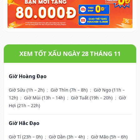
XEM TỐT XẤU NGÀY 28 THÁNG 11
Giờ Hoàng Đạo
Giờ Sửu (1h – 2h)
;
Giờ Thìn (7h – 8h)
;
Giờ Ngọ (11h –
12h)
;
Giờ Mùi (13h – 14h)
;
Giờ Tuất (19h – 20h)
;
Giờ
Hợi (21h – 22h)
Giờ Hắc Đạo
Giờ Tí (23h – 0h)
;
Giờ Dần (3h – 4h)
;
Giờ Mão (5h – 6h)