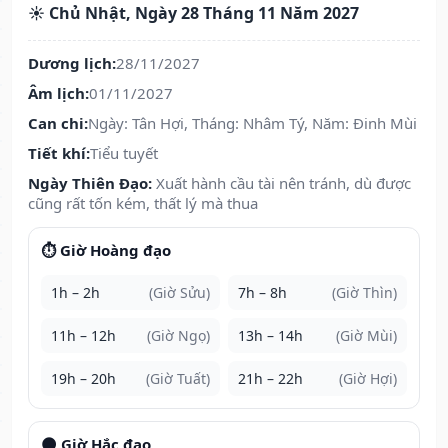
☀️ Chủ Nhật, Ngày 28 Tháng 11 Năm 2027
Dương lịch:
28/11/2027
Âm lịch:
01/11/2027
Can chi:
Ngày: Tân Hợi, Tháng: Nhâm Tý, Năm: Đinh Mùi
Tiết khí:
Tiểu tuyết
Ngày Thiên Đạo:
Xuất hành cầu tài nên tránh, dù được
cũng rất tốn kém, thất lý mà thua
⏱️ Giờ Hoàng đạo
1h – 2h
(Giờ Sửu)
7h – 8h
(Giờ Thìn)
11h – 12h
(Giờ Ngọ)
13h – 14h
(Giờ Mùi)
19h – 20h
(Giờ Tuất)
21h – 22h
(Giờ Hợi)
🌑 Giờ Hắc đạo