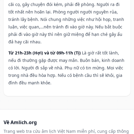
cãi cọ, gây chuyện đói kém, phải đề phòng. Người ra đi
tốt nhất nên hoãn lại. Phòng người người nguyền rủa,
tránh lây bệnh. Nói chung những việc như hội họp, tranh
luận, việc quan,…nên tránh đi vào giờ này. Nếu bắt buộc
phải đi vào giờ này thì nên giữ miệng để hạn ché gây ẩu
đả hay cãi nhau.
Từ 21h-23h (Hợi) và từ 09h-11h (Tị)
Là giờ rất tốt lành,
nếu đi thường gặp được may mắn. Buôn bán, kinh doanh
có lời. Người đi sắp về nhà. Phụ nữ có tin mừng. Mọi việc
trong nhà đều hòa hợp. Nếu có bệnh cầu thì sẽ khỏi, gia
đình đều mạnh khỏe.
Về Amlich.org
Trang web tra cứu âm lịch Việt Nam miễn phí, cung cấp thông