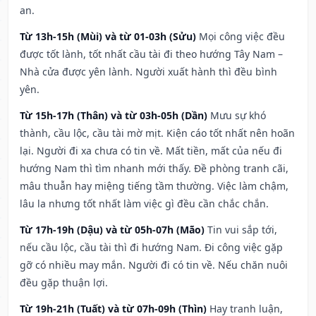
an.
Từ 13h-15h (Mùi) và từ 01-03h (Sửu)
Mọi công việc đều
được tốt lành, tốt nhất cầu tài đi theo hướng Tây Nam –
Nhà cửa được yên lành. Người xuất hành thì đều bình
yên.
Từ 15h-17h (Thân) và từ 03h-05h (Dần)
Mưu sự khó
thành, cầu lộc, cầu tài mờ mịt. Kiện cáo tốt nhất nên hoãn
lại. Người đi xa chưa có tin về. Mất tiền, mất của nếu đi
hướng Nam thì tìm nhanh mới thấy. Đề phòng tranh cãi,
mâu thuẫn hay miệng tiếng tầm thường. Việc làm chậm,
lâu la nhưng tốt nhất làm việc gì đều cần chắc chắn.
Từ 17h-19h (Dậu) và từ 05h-07h (Mão)
Tin vui sắp tới,
nếu cầu lộc, cầu tài thì đi hướng Nam. Đi công việc gặp
gỡ có nhiều may mắn. Người đi có tin về. Nếu chăn nuôi
đều gặp thuận lợi.
Từ 19h-21h (Tuất) và từ 07h-09h (Thìn)
Hay tranh luận,