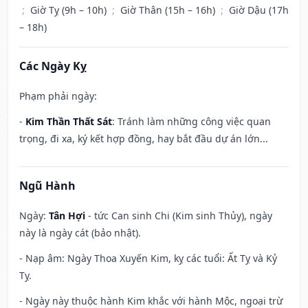
;
Giờ Tỵ (9h – 10h)
;
Giờ Thân (15h – 16h)
;
Giờ Dậu (17h
– 18h)
Các Ngày Kỵ
Phạm phải ngày:
-
Kim Thần Thất Sát
: Tránh làm những công việc quan
trọng, đi xa, ký kết hợp đồng, hay bắt đầu dự án lớn...
Ngũ Hành
Ngày:
Tân Hợi
- tức Can sinh Chi (Kim sinh Thủy), ngày
này là ngày cát (bảo nhật).
- Nạp âm: Ngày Thoa Xuyến Kim, kỵ các tuổi: Ất Tỵ và Kỷ
Tỵ.
- Ngày này thuộc hành Kim khắc với hành Mộc, ngoại trừ