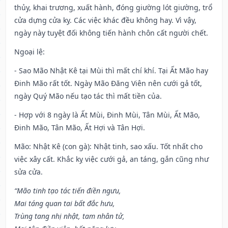
thủy, khai trương, xuất hành, đóng giường lót giường, trổ
cửa dựng cửa kỵ. Các việc khác đều không hay. Vì vậy,
ngày này tuyệt đối không tiến hành chôn cất người chết.
Ngoại lệ
:
- Sao Mão Nhật Kê tại Mùi thì mất chí khí. Tại Ất Mão hay
Đinh Mão rất tốt. Ngày Mão Đăng Viên nên cưới gả tốt,
ngày Quý Mão nếu tạo tác thì mất tiền của.
- Hợp với 8 ngày là Ất Mùi, Đinh Mùi, Tân Mùi, Ất Mão,
Đinh Mão, Tân Mão, Ất Hợi và Tân Hợi.
Mão: Nhật Kê (con gà): Nhật tinh, sao xấu. Tốt nhất cho
việc xây cất. Khắc kỵ việc cưới gả, an táng, gắn cũng như
sửa cửa.
“Mão tinh tạo tác tiến điền ngưu,
Mai táng quan tai bất đắc hưu,
Trùng tang nhị nhật, tam nhân tử,