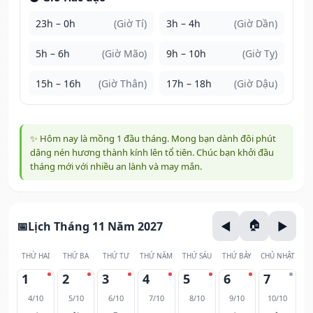
23h – 0h
(Giờ Tí)
3h – 4h
(Giờ Dần)
5h – 6h
(Giờ Mão)
9h – 10h
(Giờ Tỵ)
15h – 16h
(Giờ Thân)
17h – 18h
(Giờ Dậu)
✨ Hôm nay là mồng 1 đầu tháng. Mong bạn dành đôi phút
dâng nén hương thành kính lên tổ tiên. Chúc bạn khởi đầu
tháng mới với nhiều an lành và may mắn.
Lịch Tháng 11 Năm 2027
THỨ HAI
THỨ BA
THỨ TƯ
THỨ NĂM
THỨ SÁU
THỨ BẢY
CHỦ NHẬT
1
2
3
4
5
6
7
4/10
5/10
6/10
7/10
8/10
9/10
10/10