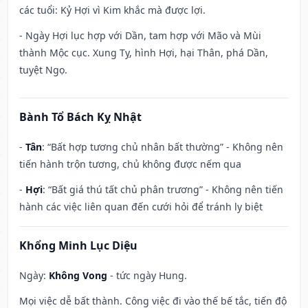
các tuổi: Kỷ Hợi vì Kim khắc mà được lợi.
- Ngày Hợi lục hợp với Dần, tam hợp với Mão và Mùi
thành Mộc cục. Xung Tỵ, hình Hợi, hại Thân, phá Dần,
tuyệt Ngọ.
Bành Tổ Bách Kỵ Nhật
-
Tân
: “Bất hợp tương chủ nhân bất thường” - Không nên
tiến hành trộn tương, chủ không được nếm qua
-
Hợi
: “Bất giá thú tất chủ phân trương” - Không nên tiến
hành các việc liên quan đến cưới hỏi để tránh ly biệt
Khổng Minh Lục Diệu
Ngày:
Không Vong
- tức ngày Hung.
Mọi việc dễ bất thành. Công việc đi vào thế bế tắc, tiến độ