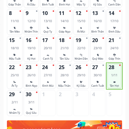
🐒
🐓
🐕
🐖
🐀
🐂
🐅
Giáp Thân
Ất Dậu
Bính Tuất
Đinh Hợi
Mậu Tý
Kỷ Sửu
Canh Dần
8
9
10
11
12
13
14
11/10
12/10
13/10
14/10
15/10
16/10
17/10
🐈
🐉
🐍
🐎
🐐
🐒
🐓
Tân Mão
Nhâm Thìn
Quý Tỵ
Giáp Ngọ
Ất Mùi
Bính Thân
Đinh Dậu
15
16
17
18
19
20
21
18/10
19/10
20/10
21/10
22/10
23/10
24/10
🐕
🐖
🐀
🐂
🐅
🐈
🐉
Mậu Tuất
Kỷ Hợi
Canh Tý
Tân Sửu
Nhâm Dần
Quý Mão
Giáp Thìn
22
23
24
25
26
27
28
25/10
26/10
27/10
28/10
29/10
30/10
1/11
🐍
🐎
🐐
🐒
🐓
🐕
🐖
Ất Tỵ
Bính Ngọ
Đinh Mùi
Mậu Thân
Kỷ Dậu
Canh Tuất
Tân Hợi
29
30
1
2
3
4
5
2/11
3/11
🐀
🐂
Nhâm Tý
Quý Sửu