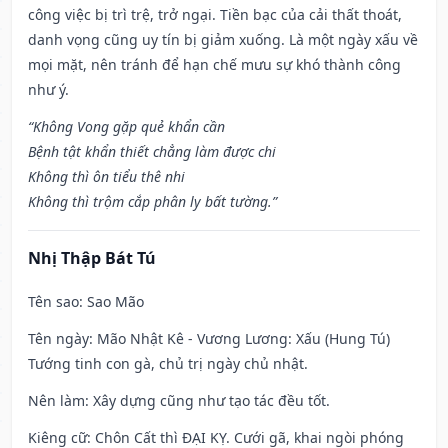
công việc bị trì trệ, trở ngại. Tiền bạc của cải thất thoát,
danh vọng cũng uy tín bị giảm xuống. Là một ngày xấu về
mọi mặt, nên tránh để hạn chế mưu sự khó thành công
như ý.
“Không Vong gặp quẻ khẩn cần
Bệnh tật khẩn thiết chẳng làm được chi
Không thì ôn tiểu thê nhi
Không thì trộm cắp phân ly bất tường.”
Nhị Thập Bát Tú
Tên sao
: Sao Mão
Tên ngày
: Mão Nhật Kê - Vương Lương: Xấu (Hung Tú)
Tướng tinh con gà, chủ trị ngày chủ nhật.
Nên làm
: Xây dựng cũng như tạo tác đều tốt.
Kiêng cữ
: Chôn Cất thì ĐẠI KỴ. Cưới gã, khai ngòi phóng