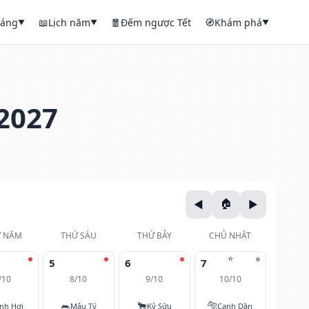
háng
📖
Lịch năm
🧧
Đếm ngược Tết
🧭
Khám phá
▼
▼
▼
2027
 NĂM
THỨ SÁU
THỨ BẢY
CHỦ NHẬT
⭐
5
6
7
/10
8/10
9/10
10/10
🐀
🐂
🐅
nh Hợi
Mậu Tý
Kỷ Sửu
Canh Dần