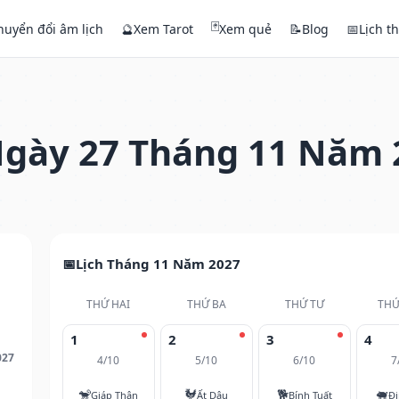
🃏
huyển đổi âm lịch
🔮
Xem Tarot
Xem quẻ
📝
Blog
📅
Lịch t
gày 27 Tháng 11 Năm 
Lịch Tháng 11 Năm 2027
THỨ HAI
THỨ BA
THỨ TƯ
THỨ
1
2
3
4
027
4/10
5/10
6/10
7
🐒
🐓
🐕
🐖
Giáp Thân
Ất Dậu
Bính Tuất
Đi