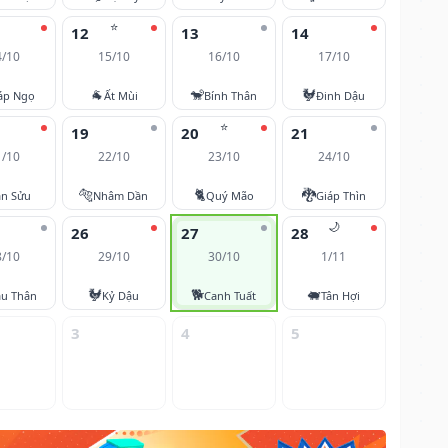
⭐
12
13
14
4/10
15/10
16/10
17/10
🐐
🐒
🐓
áp Ngọ
Ất Mùi
Bính Thân
Đinh Dậu
⭐
19
20
21
1/10
22/10
23/10
24/10
🐅
🐈
🐉
ân Sửu
Nhâm Dần
Quý Mão
Giáp Thìn
🌙
26
27
28
8/10
29/10
30/10
1/11
🐓
🐕
🐖
u Thân
Kỷ Dậu
Canh Tuất
Tân Hợi
3
4
5