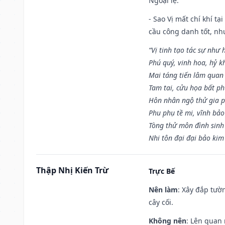
Ngoại lệ
:
- Sao Vị mất chí khí t
cầu công danh tốt, nh
“Vị tinh tạo tác sự như 
Phú quý, vinh hoa, hỷ kh
Mai táng tiến lâm quan l
Tam tai, cửu họa bất ph
Hôn nhân ngộ thử gia p
Phu phụ tề mi, vĩnh bảo
Tòng thử môn đình sinh
Nhi tôn đại đại bảo kim
Thập Nhị Kiến Trừ
Trực Bế
Nên làm
: Xây đắp tườ
cây cối.
Không nên
: Lên quan