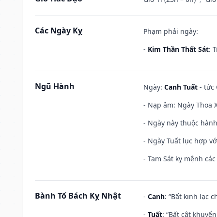
Các Ngày Kỵ
Phạm phải ngày:
-
Kim Thần Thất Sát
: 
Ngũ Hành
Ngày:
Canh Tuất
- tức 
- Nạp âm: Ngày Thoa X
- Ngày này thuộc hành
- Ngày Tuất lục hợp v
- Tam Sát kỵ mệnh các 
Bành Tổ Bách Kỵ Nhật
-
Canh
: “Bất kinh lạc
-
Tuất
: “Bất cật khuyể