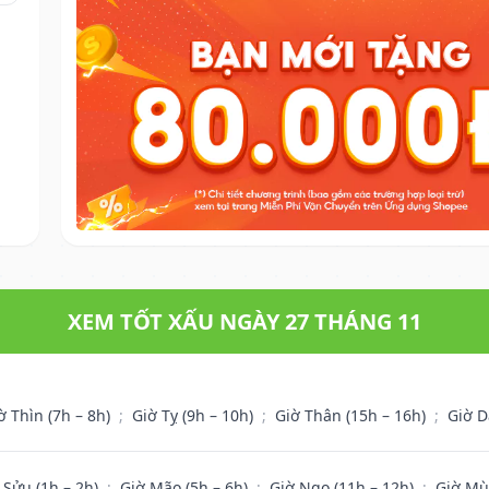
XEM TỐT XẤU NGÀY 27 THÁNG 11
ờ Thìn (7h – 8h)
;
Giờ Tỵ (9h – 10h)
;
Giờ Thân (15h – 16h)
;
Giờ D
 Sửu (1h – 2h)
;
Giờ Mão (5h – 6h)
;
Giờ Ngọ (11h – 12h)
;
Giờ Mù