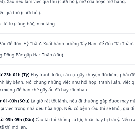
t): Xấu nếu làm việc giá thú (cưới hỏi), mở cửa hoặc mở hàng.
ệc giá thú (cưới hỏi).
c tế tự (cúng bái), mai táng.
ắc để đón 'Hỷ Thần'. Xuất hành hướng Tây Nam để đón 'Tài Thần'.
g Đông Bắc gặp Hạc Thần (xấu)
ừ 23h-01h (Tý)
Hay tranh luận, cãi cọ, gây chuyện đói kém, phải đ
nh lây bệnh. Nói chung những việc như hội họp, tranh luận, việc q
iữ miệng để hạn ché gây ẩu đả hay cãi nhau.
ừ 01-03h (Sửu)
Là giờ rất tốt lành, nếu đi thường gặp được may mắ
ọi việc trong nhà đều hòa hợp. Nếu có bệnh cầu thì sẽ khỏi, gia 
từ 03h-05h (Dần)
Cầu tài thì không có lợi, hoặc hay bị trái ý. Nếu r
ế thì mới an.