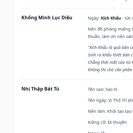
Khổng Minh Lục Diệu
Ngày:
Xích Khẩu
- tức
Nên đề phòng miệng lư
thuẫn, làm ơn nên oán
“Xích Khẩu là quả bần 
Sinh ra khẩu thiệt bàn c
Chẳng thời mất của nó 
Không thì chó cắn phân 
Nhị Thập Bát Tú
Tên sao
: Sao Vị
Tên ngày
: Vị Thổ Trĩ (
Nên làm
: Khởi tạo tạo 
Kiêng cữ
: Đi thuyền