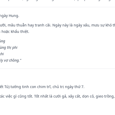
 ngày Hung.
ỡi, mâu thuẫn hay tranh cãi. Ngày này là ngày xấu, mưu sự khó thà
 hoặc khẩu thiệt.
cùng
ùng thị phi
khi
ly vợ chồng.”
Kiết Tú) tướng tinh con chim trĩ, chủ trị ngày thứ 7.
tác việc gì cũng tốt. Tốt nhất là cưới gả, xây cất, dọn cỏ, gieo trồng,