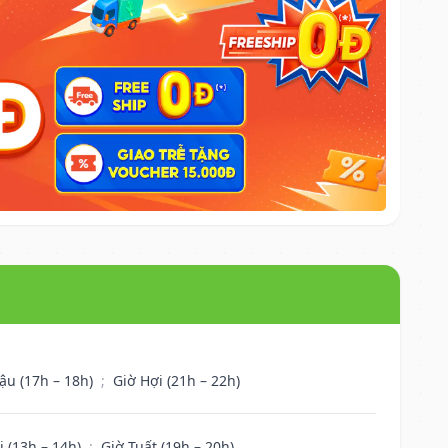
ậu (17h – 18h)
;
Giờ Hợi (21h – 22h)
i (13h – 14h)
;
Giờ Tuất (19h – 20h)