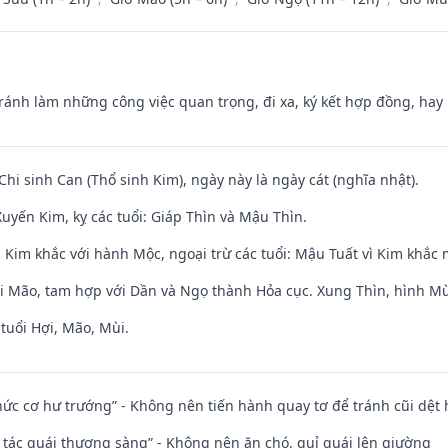
Tránh làm những công việc quan trọng, đi xa, ký kết hợp đồng, hay 
Chi sinh Can (Thổ sinh Kim), ngày này là ngày cát (nghĩa nhật).
uyến Kim, kỵ các tuổi: Giáp Thìn và Mậu Thìn.
 Kim khắc với hành Mộc, ngoại trừ các tuổi: Mậu Tuất vì Kim khắc 
ới Mão, tam hợp với Dần và Ngọ thành Hỏa cục. Xung Thìn, hình Mùi
tuổi Hợi, Mão, Mùi.
 chức cơ hư trướng” - Không nên tiến hành quay tơ để tránh cũi dệt
n tác quái thượng sàng” - Không nên ăn chó, quỉ quái lên giường