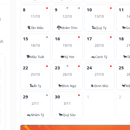
⭐
8
9
10
11
11/10
12/10
13/10
1
i
🐈
🐉
🐍
🐎
Tân Mão
Nhâm Thìn
Quý Tỵ
Gi
15
16
17
18
nh
18/10
19/10
20/10
2
🐕
🐖
🐀
🐂
Mậu Tuất
Kỷ Hợi
Canh Tý
T
⭐
22
23
24
25
25/10
26/10
27/10
2
🐍
🐎
🐐
🐒
Ất Tỵ
Bính Ngọ
Đinh Mùi
Mậ
29
30
1
2
2/11
3/11
🐀
🐂
Nhâm Tý
Quý Sửu