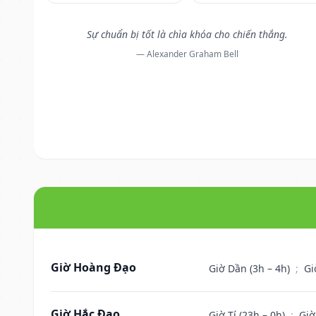
Sự chuẩn bị tốt là chìa khóa cho chiến thắng.
— Alexander Graham Bell
Giờ Hoàng Đạo
Giờ Dần (3h – 4h)
;
Gi
Giờ Hắc Đạo
Giờ Tí (23h – 0h)
;
Giờ