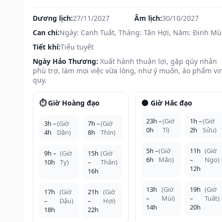
Dương lịch:
27/11/2027
Âm lịch:
30/10/2027
Can chi:
Ngày: Canh Tuất, Tháng: Tân Hợi, Năm: Đinh Mù
Tiết khí:
Tiểu tuyết
Ngày Hảo Thương:
Xuất hành thuận lợi, gặp qúy nhân
phù trợ, làm mọi việc vừa lòng, như ý muốn, áo phẩm vi
quy.
⏱️ Giờ Hoàng đạo
🌑 Giờ Hắc đạo
23h –
(Giờ
1h –
(Giờ
3h –
(Giờ
7h –
(Giờ
0h
Tí)
2h
Sửu)
4h
Dần)
8h
Thìn)
5h –
(Giờ
11h
(Giờ
9h –
(Giờ
15h
(Giờ
6h
Mão)
–
Ngọ)
10h
Tỵ)
–
Thân)
12h
16h
13h
(Giờ
19h
(Giờ
17h
(Giờ
21h
(Giờ
–
Mùi)
–
Tuất)
–
Dậu)
–
Hợi)
14h
20h
18h
22h