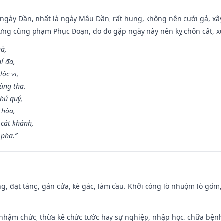
ại ngày Dần, nhất là ngày Mậu Dần, rất hung, không nên cưới gả, x
ưng cũng phạm Phục Đoạn, do đó gặp ngày này nên kỵ chôn cất, xuấ
hà,
í đa,
ộc vị,
ùng tha.
hú quý,
 hòa,
 cát khánh,
 pha.”
ng, đặt táng, gắn cửa, kê gác, làm cầu. Khởi công lò nhuộm lò gốm,
 nhậm chức, thừa kế chức tước hay sự nghiệp, nhập học, chữa bện