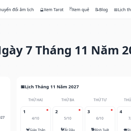
🃏
huyển đổi âm lịch
🔮
Xem Tarot
Xem quẻ
📝
Blog
📅
Lịch t
gày 7 Tháng 11 Năm 2
Lịch Tháng 11 Năm 2027
THỨ HAI
THỨ BA
THỨ TƯ
THỨ
1
2
3
4
027
4/10
5/10
6/10
7
🐒
🐓
🐕
🐖
Giáp Thân
Ất Dậu
Bính Tuất
Đi