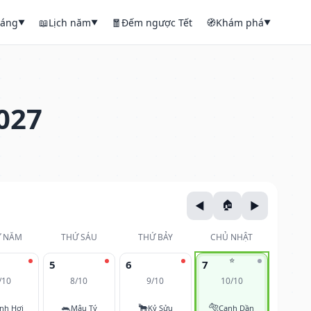
háng
📖
Lịch năm
🧧
Đếm ngược Tết
🧭
Khám phá
▼
▼
▼
027
 NĂM
THỨ SÁU
THỨ BẢY
CHỦ NHẬT
⭐
5
6
7
/10
8/10
9/10
10/10
🐀
🐂
🐅
nh Hợi
Mậu Tý
Kỷ Sửu
Canh Dần