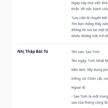
Ngày này mọi việc khó
thiệt. Về việc hành ch
“Lưu Liên là chuyện bất
Tìm bạn chẳng thấy nử
Không thì lưu lạc một k
Nhiều đường trắc trở nh
Nhị Thập Bát Tú
Tên sao
: Sao Tinh
Tên ngày
: Tinh Nhật M
Nên làm
: Xây dựng ph
Kiêng cữ
: Chôn cất, c
Ngoại lệ
:
- Sao Tinh là một tron
sao của tháng cũng đ