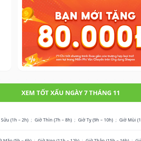
XEM TỐT XẤU NGÀY 7 THÁNG 11
 Sửu (1h – 2h)
;
Giờ Thìn (7h – 8h)
;
Giờ Tỵ (9h – 10h)
;
Giờ Mùi (
ờ Mão (5h – 6h)
;
Giờ Ngọ (11h – 12h)
;
Giờ Thân (15h – 16h)
;
Gi