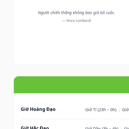
Người chiến thắng không bao giờ bỏ cuộc.
— Vince Lombardi
Giờ Hoàng Đạo
Giờ Tí (23h – 0h)
;
Giờ
Giờ Hắc Đạo
Giờ Dần (3h – 4h)
;
Gi