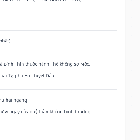
nhật).
và Bính Thìn thuộc hành Thổ không sợ Mộc.
hại Tỵ, phá Hợi, tuyệt Dậu.
 hư hại ngang
ế tự vì ngày này quỷ thần không bình thường