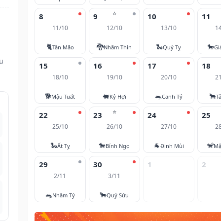
⭐
8
9
10
11
11/10
12/10
13/10
1
i
🐈
🐉
🐍
🐎
Tân Mão
Nhâm Thìn
Quý Tỵ
Gi
ều
15
16
17
18
18/10
19/10
20/10
2
🐕
🐖
🐀
🐂
Mậu Tuất
Kỷ Hợi
Canh Tý
T
⭐
22
23
24
25
25/10
26/10
27/10
2
🐍
🐎
🐐
🐒
Ất Tỵ
Bính Ngọ
Đinh Mùi
Mậ
29
30
1
2
2/11
3/11
🐀
🐂
Nhâm Tý
Quý Sửu