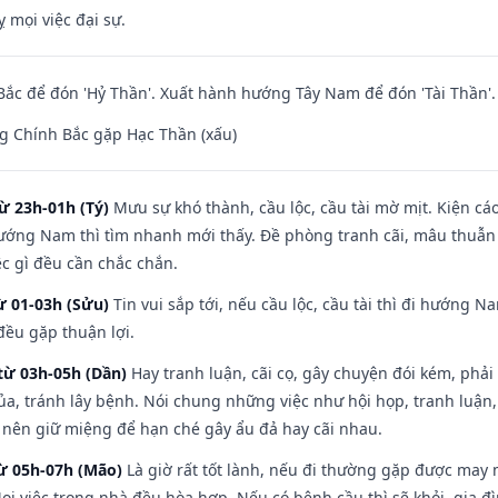
ỵ mọi việc đại sự.
ắc để đón 'Hỷ Thần'. Xuất hành hướng Tây Nam để đón 'Tài Thần'.
g Chính Bắc gặp Hạc Thần (xấu)
ừ 23h-01h (Tý)
Mưu sự khó thành, cầu lộc, cầu tài mờ mịt. Kiện cáo
hướng Nam thì tìm nhanh mới thấy. Đề phòng tranh cãi, mâu thuẫn
ệc gì đều cần chắc chắn.
ừ 01-03h (Sửu)
Tin vui sắp tới, nếu cầu lộc, cầu tài thì đi hướng 
đều gặp thuận lợi.
từ 03h-05h (Dần)
Hay tranh luận, cãi cọ, gây chuyện đói kém, phải
a, tránh lây bệnh. Nói chung những việc như hội họp, tranh luận,
ì nên giữ miệng để hạn ché gây ẩu đả hay cãi nhau.
từ 05h-07h (Mão)
Là giờ rất tốt lành, nếu đi thường gặp được may 
ọi việc trong nhà đều hòa hợp. Nếu có bệnh cầu thì sẽ khỏi, gia 