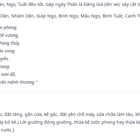
n, Ngọ, Tuất đều tốt. Gặp ngày Thân là Đăng Giá (lên xe): xây cất 
p Dần, Nhâm Dần, Giáp Ngọ, Bính Ngọ, Mậu Ngọ, Bính Tuất, Canh T
ân phòng,
 Đế vương,
hóng thủy,
ân vong.
uyến,
 lang.
 nan độ,
hiên mệnh thương.”
o, đặt táng, gắn cửa, kê gác, đặt yên chỗ máy, sửa chữa làm tàu, kh
xây bờ kè.) Lót giường đóng giường, thừa kế tước phong hay thừa k
 nước.)