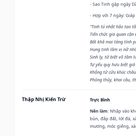
- Sao Tinh gặp ngày Dầ
- Hợp với 7 ngày: Giá
“Tinh tú nhật hảo tạo t
Tiến chức gia quan cận
Bất khả mai táng tính p
Hung tinh lâm vị nữ nh
Sinh ly, tử biệt vô tâm l
Tự yếu quy hưu biệt giá
Khổng tử cửu khúc châu
Phóng thủy, khai câu, t
Thập Nhị Kiến Trừ
Trực Bình
Nên làm
: Nhập vào kh
bùn, đắp đất, lót đá, 
mương, móc giếng, xả