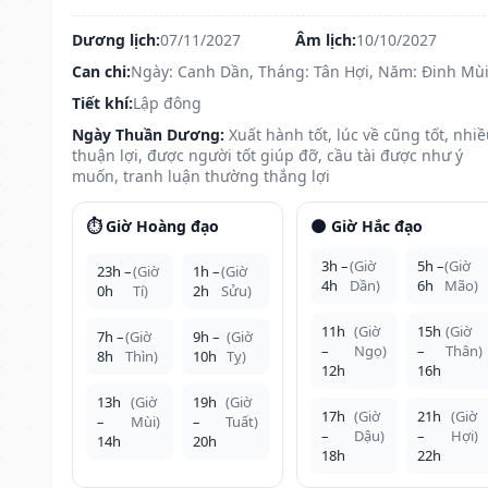
Dương lịch:
07/11/2027
Âm lịch:
10/10/2027
Can chi:
Ngày: Canh Dần, Tháng: Tân Hợi, Năm: Đinh Mù
Tiết khí:
Lập đông
Ngày Thuần Dương:
Xuất hành tốt, lúc về cũng tốt, nhi
thuận lợi, được người tốt giúp đỡ, cầu tài được như ý
muốn, tranh luận thường thắng lợi
⏱️ Giờ Hoàng đạo
🌑 Giờ Hắc đạo
3h –
(Giờ
5h –
(Giờ
23h –
(Giờ
1h –
(Giờ
4h
Dần)
6h
Mão)
0h
Tí)
2h
Sửu)
11h
(Giờ
15h
(Giờ
7h –
(Giờ
9h –
(Giờ
–
Ngọ)
–
Thân)
8h
Thìn)
10h
Tỵ)
12h
16h
13h
(Giờ
19h
(Giờ
17h
(Giờ
21h
(Giờ
–
Mùi)
–
Tuất)
–
Dậu)
–
Hợi)
14h
20h
18h
22h