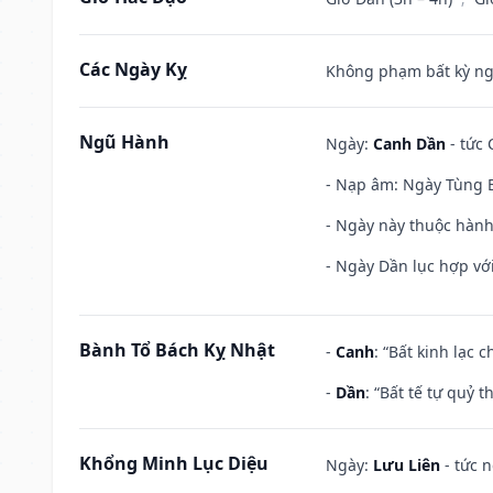
Các Ngày Kỵ
Không phạm bất kỳ ngày
Ngũ Hành
Ngày:
Canh Dần
- tức 
- Nạp âm: Ngày Tùng B
- Ngày này thuộc hành
- Ngày Dần lục hợp với
Bành Tổ Bách Kỵ Nhật
-
Canh
: “Bất kinh lạc
-
Dần
: “Bất tế tự quỷ
Khổng Minh Lục Diệu
Ngày:
Lưu Liên
- tức 