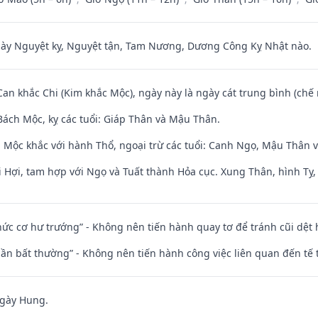
 Nguyệt kỵ, Nguyệt tận, Tam Nương, Dương Công Kỵ Nhật nào.
Can khắc Chi (Kim khắc Mộc), ngày này là ngày cát trung bình (chế 
ách Mộc, kỵ các tuổi: Giáp Thân và Mậu Thân.
 Mộc khắc với hành Thổ, ngoại trừ các tuổi: Canh Ngọ, Mậu Thân 
 Hợi, tam hợp với Ngọ và Tuất thành Hỏa cục. Xung Thân, hình Tỵ, 
 chức cơ hư trướng” - Không nên tiến hành quay tơ để tránh cũi dệt
 thần bất thường” - Không nên tiến hành công việc liên quan đến t
ngày Hung.