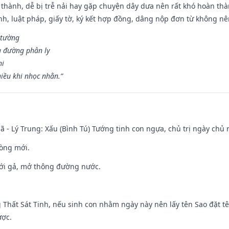
 thành, dễ bị trễ nải hay gặp chuyện dây dưa nên rất khó hoàn th
ính, luật pháp, giấy tờ, ký kết hợp đồng, dâng nộp đơn từ không nên
 tường
a đường phân ly
hi
iều khi nhọc nhằn.”
ã - Lý Trung: Xấu (Bình Tú) Tướng tinh con ngựa, chủ trị ngày chủ 
òng mới.
ưới gả, mở thông đường nước.
g Thất Sát Tinh, nếu sinh con nhằm ngày này nên lấy tên Sao đặt tê
ược.