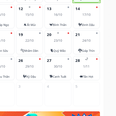
⭐
12
13
14
4/10
15/10
16/10
17/10
🐐
🐒
🐓
áp Ngọ
Ất Mùi
Bính Thân
Đinh Dậu
⭐
19
20
21
1/10
22/10
23/10
24/10
🐅
🐈
🐉
ân Sửu
Nhâm Dần
Quý Mão
Giáp Thìn
🌙
26
27
28
8/10
29/10
30/10
1/11
🐓
🐕
🐖
u Thân
Kỷ Dậu
Canh Tuất
Tân Hợi
3
4
5