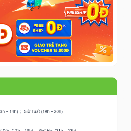
13h – 14h)
;
Giờ Tuất (19h – 20h)
ờ Dậu (17h – 18h)
;
Giờ Hợi (21h – 22h)