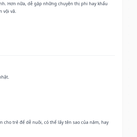
ành. Hơn nữa, dễ gặp những chuyện thị phi hay khẩu
 vội vã.
nhật.
n cho trẻ để dễ nuôi, có thể lấy tên sao của năm, hay