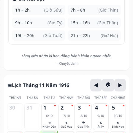
1h – 2h
(Giờ Sửu)
7h – 8h
(Giờ Thìn)
9h – 10h
(Giờ Tỵ)
15h – 16h
(Giờ Thân)
19h – 20h
(Giờ Tuất)
21h – 22h
(Giờ Hợi)
Lòng kiên nhẫn là bạn đồng hành khôn ngoan nhất.
— Khuyết danh
Lịch Tháng 11 Năm 1916
THỨ HAI
THỨ BA
THỨ TƯ
THỨ NĂM
THỨ SÁU
THỨ BẢY
CHỦ NHẬT
30
31
1
2
3
4
5
6/10
7/10
8/10
9/10
10/10
🐅
🐈
🐉
🐍
🐎
Nhâm Dần
Quý Mão
Giáp Thìn
Ất Tỵ
Bính Ngọ