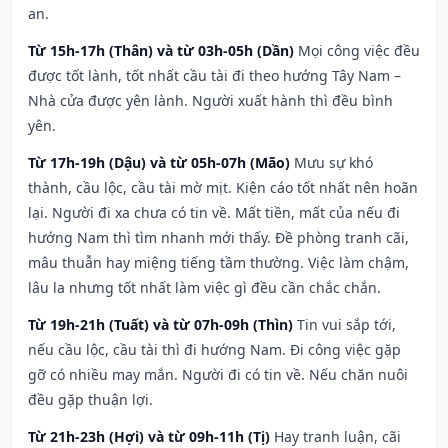
an.
Từ 15h-17h (Thân) và từ 03h-05h (Dần)
Mọi công việc đều
được tốt lành, tốt nhất cầu tài đi theo hướng Tây Nam –
Nhà cửa được yên lành. Người xuất hành thì đều bình
yên.
Từ 17h-19h (Dậu) và từ 05h-07h (Mão)
Mưu sự khó
thành, cầu lộc, cầu tài mờ mịt. Kiện cáo tốt nhất nên hoãn
lại. Người đi xa chưa có tin về. Mất tiền, mất của nếu đi
hướng Nam thì tìm nhanh mới thấy. Đề phòng tranh cãi,
mâu thuẫn hay miệng tiếng tầm thường. Việc làm chậm,
lâu la nhưng tốt nhất làm việc gì đều cần chắc chắn.
Từ 19h-21h (Tuất) và từ 07h-09h (Thìn)
Tin vui sắp tới,
nếu cầu lộc, cầu tài thì đi hướng Nam. Đi công việc gặp
gỡ có nhiều may mắn. Người đi có tin về. Nếu chăn nuôi
đều gặp thuận lợi.
Từ 21h-23h (Hợi) và từ 09h-11h (Tị)
Hay tranh luận, cãi