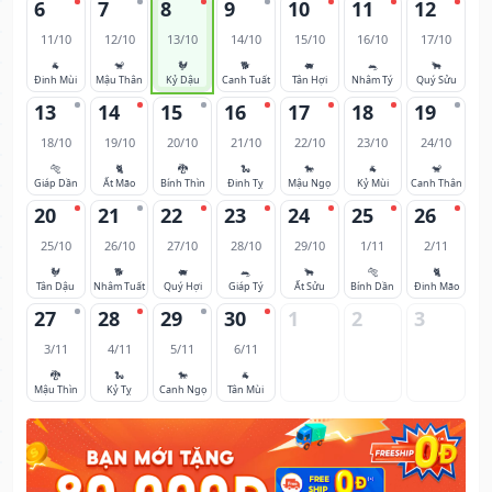
6
7
8
9
10
11
12
11/10
12/10
13/10
14/10
15/10
16/10
17/10
🐐
🐒
🐓
🐕
🐖
🐀
🐂
Đinh Mùi
Mậu Thân
Kỷ Dậu
Canh Tuất
Tân Hợi
Nhâm Tý
Quý Sửu
13
14
15
16
17
18
19
18/10
19/10
20/10
21/10
22/10
23/10
24/10
🐅
🐈
🐉
🐍
🐎
🐐
🐒
Giáp Dần
Ất Mão
Bính Thìn
Đinh Tỵ
Mậu Ngọ
Kỷ Mùi
Canh Thân
20
21
22
23
24
25
26
25/10
26/10
27/10
28/10
29/10
1/11
2/11
🐓
🐕
🐖
🐀
🐂
🐅
🐈
Tân Dậu
Nhâm Tuất
Quý Hợi
Giáp Tý
Ất Sửu
Bính Dần
Đinh Mão
27
28
29
30
1
2
3
3/11
4/11
5/11
6/11
🐉
🐍
🐎
🐐
Mậu Thìn
Kỷ Tỵ
Canh Ngọ
Tân Mùi