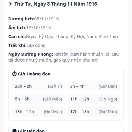
☀️ Thứ Tư, Ngày 8 Tháng 11 Năm 1916
Dương lịch:
08/11/1916
Âm lịch:
13/10/1916
Can chi:
Ngày: Kỷ Dậu, Tháng: Kỷ Hợi, Năm: Bính Thìn
Tiết khí:
Lập đông
Ngày Đường Phong:
Rất tốt, xuất hành thuận lợi, cầu
tài được như ý muốn, gặp quý nhân phù trợ
⏱️ Giờ Hoàng đạo
23h – 0h
(Giờ Tí)
3h – 4h
(Giờ Dần)
5h – 6h
(Giờ Mão)
11h – 12h
(Giờ Ngọ)
13h – 14h
(Giờ Mùi)
17h – 18h
(Giờ Dậu)
🌑 Giờ Hắc đạo