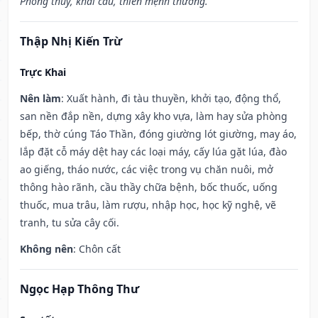
Phóng thủy, khai câu, thiên mệnh thương.”
Thập Nhị Kiến Trừ
Trực Khai
Nên làm
: Xuất hành, đi tàu thuyền, khởi tạo, động thổ,
san nền đắp nền, dựng xây kho vựa, làm hay sửa phòng
bếp, thờ cúng Táo Thần, đóng giường lót giường, may áo,
lắp đặt cỗ máy dệt hay các loại máy, cấy lúa gặt lúa, đào
ao giếng, tháo nước, các việc trong vụ chăn nuôi, mở
thông hào rãnh, cầu thầy chữa bệnh, bốc thuốc, uống
thuốc, mua trâu, làm rượu, nhập học, học kỹ nghệ, vẽ
tranh, tu sửa cây cối.
Không nên
: Chôn cất
Ngọc Hạp Thông Thư