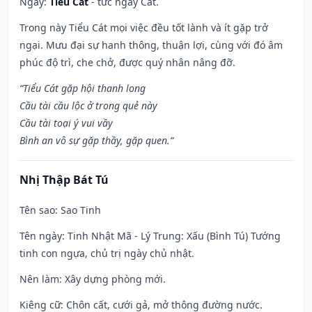
Ngày:
Tiểu Cát
- tức ngày Cát.
Trong này Tiểu Cát mọi việc đều tốt lành và ít gặp trở
ngại. Mưu đại sự hanh thông, thuận lợi, cùng với đó âm
phúc độ trì, che chở, được quý nhân nâng đỡ.
“Tiểu Cát gặp hội thanh long
Cầu tài cầu lộc ở trong quẻ này
Cầu tài toại ý vui vầy
Bình an vô sự gặp thầy, gặp quen.”
Nhị Thập Bát Tú
Tên sao
: Sao Tinh
Tên ngày
: Tinh Nhật Mã - Lý Trung: Xấu (Bình Tú) Tướng
tinh con ngựa, chủ trị ngày chủ nhật.
Nên làm
: Xây dựng phòng mới.
Kiêng cữ
: Chôn cất, cưới gả, mở thông đường nước.