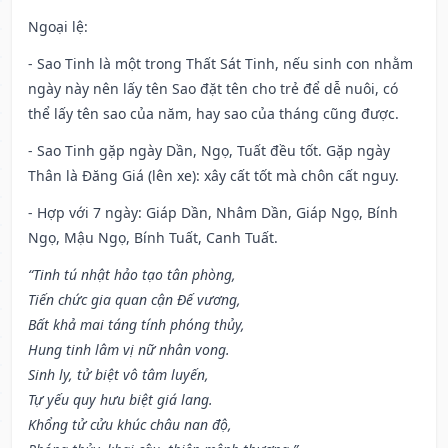
Ngoại lệ
:
- Sao Tinh là một trong Thất Sát Tinh, nếu sinh con nhằm
ngày này nên lấy tên Sao đặt tên cho trẻ để dễ nuôi, có
thể lấy tên sao của năm, hay sao của tháng cũng được.
- Sao Tinh gặp ngày Dần, Ngọ, Tuất đều tốt. Gặp ngày
Thân là Đăng Giá (lên xe): xây cất tốt mà chôn cất nguy.
- Hợp với 7 ngày: Giáp Dần, Nhâm Dần, Giáp Ngọ, Bính
Ngọ, Mậu Ngọ, Bính Tuất, Canh Tuất.
“Tinh tú nhật hảo tạo tân phòng,
Tiến chức gia quan cận Đế vương,
Bất khả mai táng tính phóng thủy,
Hung tinh lâm vị nữ nhân vong.
Sinh ly, tử biệt vô tâm luyến,
Tự yếu quy hưu biệt giá lang.
Khổng tử cửu khúc châu nan độ,