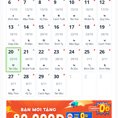
6
7
8
9
10
11
12
11/10
12/10
13/10
14/10
15/10
16/10
17/10
🐐
🐒
🐓
🐕
🐖
🐀
🐂
Đinh Mùi
Mậu Thân
Kỷ Dậu
Canh Tuất
Tân Hợi
Nhâm Tý
Quý Sửu
13
14
15
16
17
18
19
18/10
19/10
20/10
21/10
22/10
23/10
24/10
🐅
🐈
🐉
🐍
🐎
🐐
🐒
Giáp Dần
Ất Mão
Bính Thìn
Đinh Tỵ
Mậu Ngọ
Kỷ Mùi
Canh Thân
20
21
22
23
24
25
26
25/10
26/10
27/10
28/10
29/10
1/11
2/11
🐓
🐕
🐖
🐀
🐂
🐅
🐈
Tân Dậu
Nhâm Tuất
Quý Hợi
Giáp Tý
Ất Sửu
Bính Dần
Đinh Mão
27
28
29
30
1
2
3
3/11
4/11
5/11
6/11
🐉
🐍
🐎
🐐
Mậu Thìn
Kỷ Tỵ
Canh Ngọ
Tân Mùi