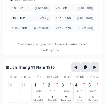
1h – 2h
(Giờ Sửu)
7h – 8h
(Giờ Thìn)
9h – 10h
(Giờ Tỵ)
15h – 16h
(Giờ Thân)
19h – 20h
(Giờ Tuất)
21h – 22h
(Giờ Hợi)
Cuộc sống quá ngắn để thức dậy với những hối tiếc.
— Khuyết Danh
Lịch Tháng 11 Năm 1916
THỨ HAI
THỨ BA
THỨ TƯ
THỨ NĂM
THỨ SÁU
THỨ BẢY
CHỦ NHẬT
30
31
1
2
3
4
5
6/10
7/10
8/10
9/10
10/10
🐅
🐈
🐉
🐍
🐎
Nhâm Dần
Quý Mão
Giáp Thìn
Ất Tỵ
Bính Ngọ