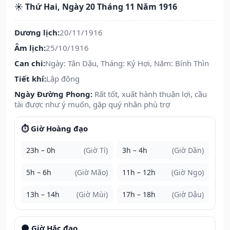
☀️ Thứ Hai, Ngày 20 Tháng 11 Năm 1916
Dương lịch:
20/11/1916
Âm lịch:
25/10/1916
Can chi:
Ngày: Tân Dậu, Tháng: Kỷ Hợi, Năm: Bính Thìn
Tiết khí:
Lập đông
Ngày Đường Phong:
Rất tốt, xuất hành thuận lợi, cầu
tài được như ý muốn, gặp quý nhân phù trợ
⏱️ Giờ Hoàng đạo
23h – 0h
(Giờ Tí)
3h – 4h
(Giờ Dần)
5h – 6h
(Giờ Mão)
11h – 12h
(Giờ Ngọ)
13h – 14h
(Giờ Mùi)
17h – 18h
(Giờ Dậu)
🌑 Giờ Hắc đạo