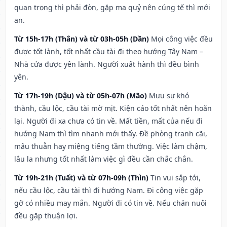
quan trọng thì phải đòn, gặp ma quỷ nên cúng tế thì mới
an.
Từ 15h-17h (Thân) và từ 03h-05h (Dần)
Mọi công việc đều
được tốt lành, tốt nhất cầu tài đi theo hướng Tây Nam –
Nhà cửa được yên lành. Người xuất hành thì đều bình
yên.
Từ 17h-19h (Dậu) và từ 05h-07h (Mão)
Mưu sự khó
thành, cầu lộc, cầu tài mờ mịt. Kiện cáo tốt nhất nên hoãn
lại. Người đi xa chưa có tin về. Mất tiền, mất của nếu đi
hướng Nam thì tìm nhanh mới thấy. Đề phòng tranh cãi,
mâu thuẫn hay miệng tiếng tầm thường. Việc làm chậm,
lâu la nhưng tốt nhất làm việc gì đều cần chắc chắn.
Từ 19h-21h (Tuất) và từ 07h-09h (Thìn)
Tin vui sắp tới,
nếu cầu lộc, cầu tài thì đi hướng Nam. Đi công việc gặp
gỡ có nhiều may mắn. Người đi có tin về. Nếu chăn nuôi
đều gặp thuận lợi.