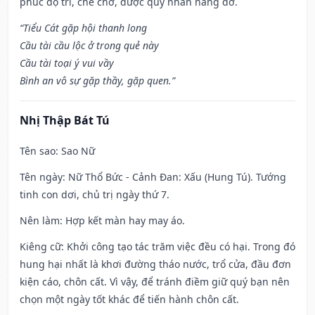
phúc độ trì, che chở, được quý nhân nâng đỡ.
“Tiểu Cát gặp hội thanh long
Cầu tài cầu lộc ở trong quẻ này
Cầu tài toại ý vui vầy
Bình an vô sự gặp thầy, gặp quen.”
Nhị Thập Bát Tú
Tên sao
: Sao Nữ
Tên ngày
: Nữ Thổ Bức - Cảnh Đan: Xấu (Hung Tú). Tướng
tinh con dơi, chủ trị ngày thứ 7.
Nên làm
: Hợp kết màn hay may áo.
Kiêng cữ
: Khởi công tạo tác trăm việc đều có hại. Trong đó
hung hại nhất là khơi đường tháo nước, trổ cửa, đầu đơn
kiện cáo, chôn cất. Vì vậy, để tránh điềm giữ quý bạn nên
chọn một ngày tốt khác để tiến hành chôn cất.