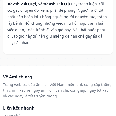
Từ 21h-23h (Hợi) và từ 09h-11h (Tị)
Hay tranh luận, cãi
cọ, gây chuyện đói kém, phải đề phòng. Người ra đi tốt
nhất nên hoãn lại. Phòng người người nguyền rủa, tránh
lây bệnh. Nói chung những việc như hội họp, tranh luận,
việc quan,…nên tránh đi vào giờ này. Nếu bắt buộc phải
đi vào giờ này thì nên giữ miệng để hạn ché gây ẩu đả
hay cãi nhau.
Về Amlich.org
Trang web tra cứu âm lịch Việt Nam miễn phí, cung cấp thông
tin chính xác về ngày âm lịch, can chi, con giáp, ngày tốt xấu
và các ngày lễ tết truyền thống.
Liên kết nhanh
Trang chủ