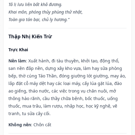
Tả lị lưu liên bất khả đương.
Khai môn, phóng thủy phùng thử nhật,
Toàn gia tán bại, chủ ly hương.”
Thập Nhị Kiến Trừ
Trực Khai
Nên làm
: Xuất hành, đi tàu thuyền, khởi tạo, động thổ,
san nền đắp nền, dựng xây kho vựa, làm hay sửa phòng
bếp, thờ cúng Táo Thần, đóng giường lót giường, may áo,
lắp đặt cỗ máy dệt hay các loại máy, cấy lúa gặt lúa, đào
ao giếng, tháo nước, các việc trong vụ chăn nuôi, mở
thông hào rãnh, cầu thầy chữa bệnh, bốc thuốc, uống
thuốc, mua trâu, làm rượu, nhập học, học kỹ nghệ, vẽ
tranh, tu sửa cây cối.
Không nên
: Chôn cất