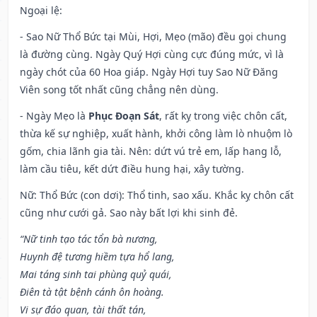
Ngoại lệ
:
- Sao Nữ Thổ Bức tại Mùi, Hợi, Mẹo (mão) đều gọi chung
là đường cùng. Ngày Quý Hợi cùng cực đúng mức, vì là
ngày chót của 60 Hoa giáp. Ngày Hợi tuy Sao Nữ Đăng
Viên song tốt nhất cũng chẳng nên dùng.
- Ngày Mẹo là
Phục Đoạn Sát
, rất kỵ trong việc chôn cất,
thừa kế sự nghiệp, xuất hành, khởi công làm lò nhuộm lò
gốm, chia lãnh gia tài. Nên: dứt vú trẻ em, lấp hang lỗ,
làm cầu tiêu, kết dứt điều hung hại, xây tường.
Nữ: Thổ Bức (con dơi): Thổ tinh, sao xấu. Khắc kỵ chôn cất
cũng như cưới gả. Sao này bất lợi khi sinh đẻ.
“Nữ tinh tạo tác tổn bà nương,
Huynh đệ tương hiềm tựa hổ lang,
Mai táng sinh tai phùng quỷ quái,
Điên tà tật bệnh cánh ôn hoàng.
Vi sự đáo quan, tài thất tán,