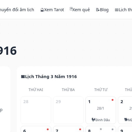
🃏
huyển đổi âm lịch
🔮
Xem Tarot
Xem quẻ
📝
Blog
📅
Lịch t
916
Lịch Tháng 3 Năm 1916
THỨ HAI
THỨ BA
THỨ TƯ
THỨ
28
29
1
2
28/1
2
ếp
🐓
🐕
Đinh Dậu
Mậ
⭐
6
7
8
9