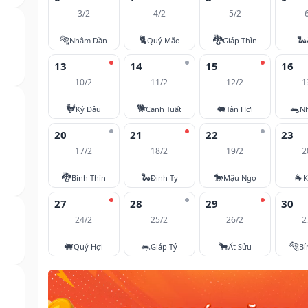
3/2
4/2
5/2
🐅
🐈
🐉
🐍
Nhâm Dần
Quý Mão
Giáp Thìn
13
14
15
16
10/2
11/2
12/2
1
🐓
🐕
🐖
🐀
Kỷ Dậu
Canh Tuất
Tân Hợi
N
20
21
22
23
17/2
18/2
19/2
2
🐉
🐍
🐎
🐐
Bính Thìn
Đinh Tỵ
Mậu Ngọ
K
27
28
29
30
24/2
25/2
26/2
2
🐖
🐀
🐂
🐅
Quý Hợi
Giáp Tý
Ất Sửu
Bí