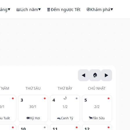
háng
📖
Lịch năm
🧧
Đếm ngược Tết
🧭
Khám phá
▼
▼
▼
 NĂM
THỨ SÁU
THỨ BẢY
CHỦ NHẬT
🌙
3
4
5
9/1
30/1
1/2
2/2
🐖
🐀
🐂
u Tuất
Kỷ Hợi
Canh Tý
Tân Sửu
10
11
12