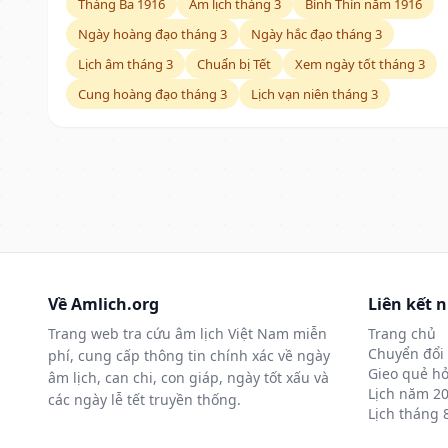
Tháng Ba 1916
Âm lịch tháng 3
Bính Thìn năm 1916
Ngày hoàng đạo tháng 3
Ngày hắc đạo tháng 3
Lịch âm tháng 3
Chuẩn bị Tết
Xem ngày tốt tháng 3
Cung hoàng đạo tháng 3
Lịch vạn niên tháng 3
Về Amlich.org
Liên kết 
Trang web tra cứu âm lịch Việt Nam miễn
Trang chủ
Chuyển đổi 
phí, cung cấp thông tin chính xác về ngày
Gieo quẻ hỏ
âm lịch, can chi, con giáp, ngày tốt xấu và
Lịch năm 2
các ngày lễ tết truyền thống.
Lịch tháng 