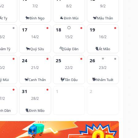
6/2
7/2
8/2
9/2
🐎
🐐
🐒
Ất Tỵ
Bính Ngọ
Đinh Mùi
Mậu Thân
🌕
17
18
19
3/2
14/2
15/2
16/2
🐂
🐅
🐈
hâm Tý
Quý Sửu
Giáp Dần
Ất Mão
⭐
24
25
26
0/2
21/2
22/2
23/2
🐒
🐓
🐕
ỷ Mùi
Canh Thân
Tân Dậu
Nhâm Tuất
31
1
2
7/2
28/2
🐈
nh Dần
Đinh Mão