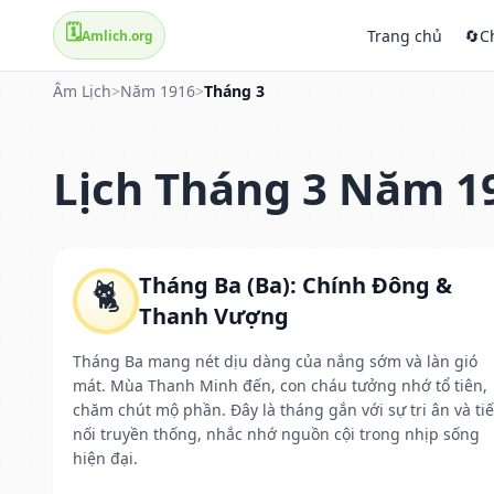
🗓️
Trang chủ
🔄
C
Amlich.org
Âm Lịch
>
Năm 1916
>
Tháng 3
Lịch Tháng 3 Năm 1
Tháng Ba (Ba): Chính Đông &
🐈
Thanh Vượng
Tháng Ba mang nét dịu dàng của nắng sớm và làn gió
mát. Mùa Thanh Minh đến, con cháu tưởng nhớ tổ tiên,
chăm chút mộ phần. Đây là tháng gắn với sự tri ân và ti
nối truyền thống, nhắc nhớ nguồn cội trong nhịp sống
hiện đại.