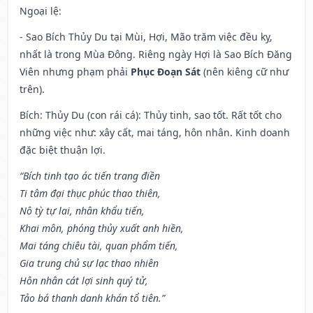
Ngoại lệ
:
- Sao Bích Thủy Du tại Mùi, Hợi, Mão trăm việc đều kỵ,
nhất là trong Mùa Đông. Riêng ngày Hợi là Sao Bích Đăng
Viên nhưng phạm phải
Phục Đoạn Sát
(nên kiêng cữ như
trên).
Bích: Thủy Du (con rái cá): Thủy tinh, sao tốt. Rất tốt cho
những việc như: xây cất, mai táng, hôn nhân. Kinh doanh
đặc biệt thuận lợi.
“Bích tinh tạo ác tiến trang điền
Ti tâm đại thục phúc thao thiên,
Nô tỳ tự lai, nhân khẩu tiến,
Khai môn, phóng thủy xuất anh hiền,
Mai táng chiêu tài, quan phẩm tiến,
Gia trung chủ sự lạc thao nhiên
Hôn nhân cát lợi sinh quý tử,
Tảo bá thanh danh khán tổ tiên.”