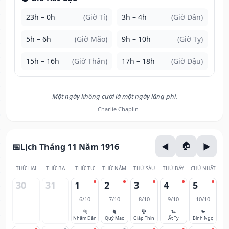
23h – 0h
(Giờ Tí)
3h – 4h
(Giờ Dần)
5h – 6h
(Giờ Mão)
9h – 10h
(Giờ Tỵ)
15h – 16h
(Giờ Thân)
17h – 18h
(Giờ Dậu)
Một ngày không cười là một ngày lãng phí.
— Charlie Chaplin
Lịch Tháng 11 Năm 1916
THỨ HAI
THỨ BA
THỨ TƯ
THỨ NĂM
THỨ SÁU
THỨ BẢY
CHỦ NHẬT
30
31
1
2
3
4
5
6/10
7/10
8/10
9/10
10/10
🐅
🐈
🐉
🐍
🐎
Nhâm Dần
Quý Mão
Giáp Thìn
Ất Tỵ
Bính Ngọ