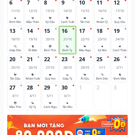
6
7
8
9
10
11
12
11/10
12/10
13/10
14/10
15/10
16/10
17/10
🐐
🐒
🐓
🐕
🐖
🐀
🐂
Đinh Mùi
Mậu Thân
Kỷ Dậu
Canh Tuất
Tân Hợi
Nhâm Tý
Quý Sửu
13
14
15
16
17
18
19
18/10
19/10
20/10
21/10
22/10
23/10
24/10
🐅
🐈
🐉
🐍
🐎
🐐
🐒
Giáp Dần
Ất Mão
Bính Thìn
Đinh Tỵ
Mậu Ngọ
Kỷ Mùi
Canh Thân
20
21
22
23
24
25
26
25/10
26/10
27/10
28/10
29/10
1/11
2/11
🐓
🐕
🐖
🐀
🐂
🐅
🐈
Tân Dậu
Nhâm Tuất
Quý Hợi
Giáp Tý
Ất Sửu
Bính Dần
Đinh Mão
27
28
29
30
1
2
3
3/11
4/11
5/11
6/11
🐉
🐍
🐎
🐐
Mậu Thìn
Kỷ Tỵ
Canh Ngọ
Tân Mùi