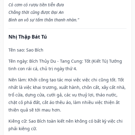
Có cơm có rượu tiền tiễn đưa
Chẳng thời cũng được Đại An
Bình an vô sự tấm thân thanh nhàn.”
Nhị Thập Bát Tú
Tên sao
: Sao Bích
Tên ngày
: Bích Thủy Du - Tang Cung: Tốt (Kiết Tú) Tướng
tinh con rái cá, chủ trị ngày thứ 4.
Nên làm
: Khởi công tạo tác mọi việc việc chi cũng tốt. Tốt
nhất là việc khai trương, xuất hành, chôn cất, xây cất nhà,
trổ cửa, dựng cửa, cưới gả, các vụ thuỷ lợi, tháo nước,
chặt cỏ phá đất, cắt áo thêu áo, làm nhiều việc thiện ắt
thiện quả sẽ tới mau hơn.
Kiêng cữ
: Sao Bích toàn kiết nên không có bất kỳ việc chi
phải kiêng cữ.