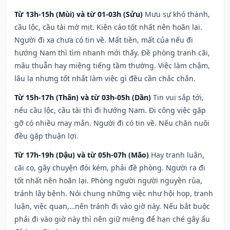
Từ 13h-15h (Mùi) và từ 01-03h (Sửu)
Mưu sự khó thành,
cầu lộc, cầu tài mờ mịt. Kiện cáo tốt nhất nên hoãn lại.
Người đi xa chưa có tin về. Mất tiền, mất của nếu đi
hướng Nam thì tìm nhanh mới thấy. Đề phòng tranh cãi,
mâu thuẫn hay miệng tiếng tầm thường. Việc làm chậm,
lâu la nhưng tốt nhất làm việc gì đều cần chắc chắn.
Từ 15h-17h (Thân) và từ 03h-05h (Dần)
Tin vui sắp tới,
nếu cầu lộc, cầu tài thì đi hướng Nam. Đi công việc gặp
gỡ có nhiều may mắn. Người đi có tin về. Nếu chăn nuôi
đều gặp thuận lợi.
Từ 17h-19h (Dậu) và từ 05h-07h (Mão)
Hay tranh luận,
cãi cọ, gây chuyện đói kém, phải đề phòng. Người ra đi
tốt nhất nên hoãn lại. Phòng người người nguyền rủa,
tránh lây bệnh. Nói chung những việc như hội họp, tranh
luận, việc quan,…nên tránh đi vào giờ này. Nếu bắt buộc
phải đi vào giờ này thì nên giữ miệng để hạn ché gây ẩu