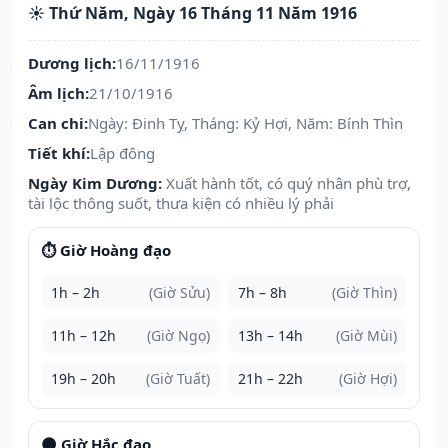
☀️ Thứ Năm, Ngày 16 Tháng 11 Năm 1916
Dương lịch:
16/11/1916
Âm lịch:
21/10/1916
Can chi:
Ngày: Đinh Tỵ, Tháng: Kỷ Hợi, Năm: Bính Thìn
Tiết khí:
Lập đông
Ngày Kim Dương:
Xuất hành tốt, có quý nhân phù trợ,
tài lộc thông suốt, thưa kiện có nhiều lý phải
⏱️ Giờ Hoàng đạo
1h – 2h
(Giờ Sửu)
7h – 8h
(Giờ Thìn)
11h – 12h
(Giờ Ngọ)
13h – 14h
(Giờ Mùi)
19h – 20h
(Giờ Tuất)
21h – 22h
(Giờ Hợi)
🌑 Giờ Hắc đạo