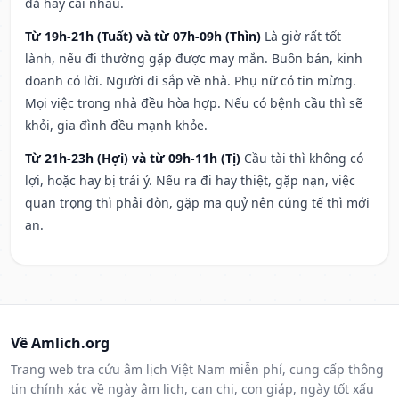
đả hay cãi nhau.
Từ 19h-21h (Tuất) và từ 07h-09h (Thìn)
Là giờ rất tốt
lành, nếu đi thường gặp được may mắn. Buôn bán, kinh
doanh có lời. Người đi sắp về nhà. Phụ nữ có tin mừng.
Mọi việc trong nhà đều hòa hợp. Nếu có bệnh cầu thì sẽ
khỏi, gia đình đều mạnh khỏe.
Từ 21h-23h (Hợi) và từ 09h-11h (Tị)
Cầu tài thì không có
lợi, hoặc hay bị trái ý. Nếu ra đi hay thiệt, gặp nạn, việc
quan trọng thì phải đòn, gặp ma quỷ nên cúng tế thì mới
an.
Về Amlich.org
Trang web tra cứu âm lịch Việt Nam miễn phí, cung cấp thông
tin chính xác về ngày âm lịch, can chi, con giáp, ngày tốt xấu