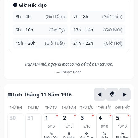
🌑 Giờ Hắc đạo
3h – 4h
(Giờ Dần)
7h – 8h
(Giờ Thìn)
9h – 10h
(Giờ Tỵ)
13h – 14h
(Giờ Mùi)
19h – 20h
(Giờ Tuất)
21h – 22h
(Giờ Hợi)
Hãy xem mỗi ngày là một cơ hội để trở nên tốt hơn.
— Khuyết Danh
Lịch Tháng 11 Năm 1916
THỨ HAI
THỨ BA
THỨ TƯ
THỨ NĂM
THỨ SÁU
THỨ BẢY
CHỦ NHẬT
30
31
1
2
3
4
5
6/10
7/10
8/10
9/10
10/10
🐅
🐈
🐉
🐍
🐎
Nhâm Dần
Quý Mão
Giáp Thìn
Ất Tỵ
Bính Ngọ