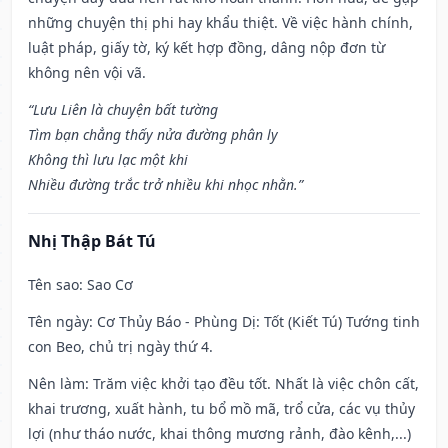
những chuyện thị phi hay khẩu thiệt. Về việc hành chính,
luật pháp, giấy tờ, ký kết hợp đồng, dâng nộp đơn từ
không nên vội vã.
“Lưu Liên là chuyện bất tường
Tìm bạn chẳng thấy nửa đường phân ly
Không thì lưu lạc một khi
Nhiều đường trắc trở nhiều khi nhọc nhằn.”
Nhị Thập Bát Tú
Tên sao
: Sao Cơ
Tên ngày
: Cơ Thủy Báo - Phùng Dị: Tốt (Kiết Tú) Tướng tinh
con Beo, chủ trị ngày thứ 4.
Nên làm
: Trăm việc khởi tạo đều tốt. Nhất là việc chôn cất,
khai trương, xuất hành, tu bổ mồ mã, trổ cửa, các vụ thủy
lợi (như tháo nước, khai thông mương rảnh, đào kênh,...)