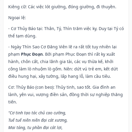
Kiêng cữ
: Các việc lót giường, đóng giường, đi thuyền.
Ngoại lệ
:
- Cơ Thủy Báo tại: Thân, Tý, Thìn trăm việc kỵ. Duy tại Tý có
thể tạm dùng.
- Ngày Thìn Sao Cơ Đăng Viên lẽ ra rất tốt tuy nhiên lại
phạm
Phục Đoạn
. Bởi phạm Phục Đoạn thì rất kỵ xuất
hành, chôn cất, chia lãnh gia tài, các vụ thừa kế, khởi
công làm lò nhuộm lò gốm. Nên: dứt vú trẻ em, kết dứt
điều hung hại, xây tường, lấp hang lỗ, làm cầu tiêu.
Cơ: Thủy Báo (con beo): Thủy tinh, sao tốt. Gia đình an
lành, yên vui, vượng điền sản, đồng thời sự nghiệp thăng
tiến.
“Cơ tinh tạo tác chủ cao cường,
Tuế tuế niên niên đại cát xương,
Mai táng, tu phần đại cát lợi,