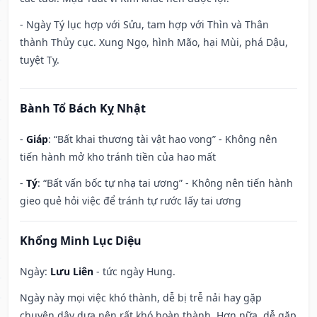
- Ngày Tý lục hợp với Sửu, tam hợp với Thìn và Thân
thành Thủy cục. Xung Ngọ, hình Mão, hại Mùi, phá Dậu,
tuyệt Tỵ.
Bành Tổ Bách Kỵ Nhật
-
Giáp
: “Bất khai thương tài vật hao vong” - Không nên
tiến hành mở kho tránh tiền của hao mất
-
Tý
: “Bất vấn bốc tự nhạ tai ương” - Không nên tiến hành
gieo quẻ hỏi việc để tránh tự rước lấy tai ương
Khổng Minh Lục Diệu
Ngày:
Lưu Liên
- tức ngày Hung.
Ngày này mọi việc khó thành, dễ bị trễ nải hay gặp
chuyện dây dưa nên rất khó hoàn thành. Hơn nữa, dễ gặp