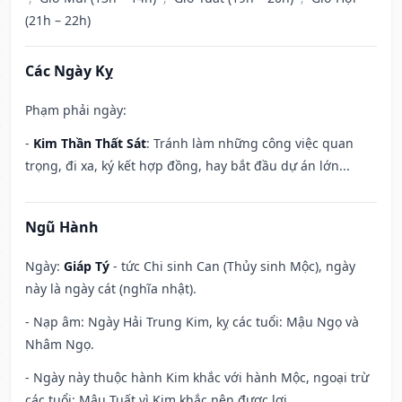
(21h – 22h)
Các Ngày Kỵ
Phạm phải ngày:
-
Kim Thần Thất Sát
: Tránh làm những công việc quan
trọng, đi xa, ký kết hợp đồng, hay bắt đầu dự án lớn...
Ngũ Hành
Ngày:
Giáp Tý
- tức Chi sinh Can (Thủy sinh Mộc), ngày
này là ngày cát (nghĩa nhật).
- Nạp âm: Ngày Hải Trung Kim, kỵ các tuổi: Mậu Ngọ và
Nhâm Ngọ.
- Ngày này thuộc hành Kim khắc với hành Mộc, ngoại trừ
các tuổi: Mậu Tuất vì Kim khắc nên được lợi.