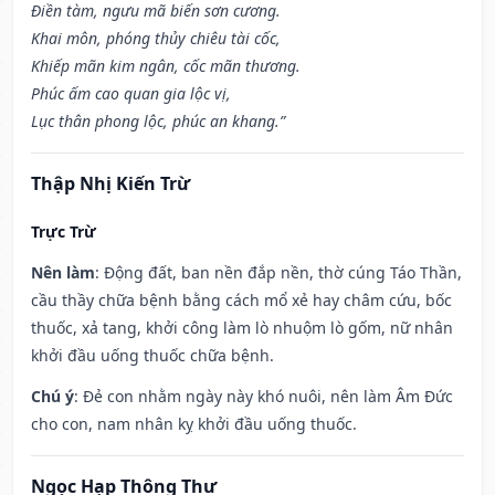
Điền tàm, ngưu mã biến sơn cương.
Khai môn, phóng thủy chiêu tài cốc,
Khiếp mãn kim ngân, cốc mãn thương.
Phúc ấm cao quan gia lộc vị,
Lục thân phong lộc, phúc an khang.”
Thập Nhị Kiến Trừ
Trực Trừ
Nên làm
: Động đất, ban nền đắp nền, thờ cúng Táo Thần,
cầu thầy chữa bệnh bằng cách mổ xẻ hay châm cứu, bốc
thuốc, xả tang, khởi công làm lò nhuộm lò gốm, nữ nhân
khởi đầu uống thuốc chữa bệnh.
Chú ý
: Đẻ con nhằm ngày này khó nuôi, nên làm Âm Đức
cho con, nam nhân kỵ khởi đầu uống thuốc.
Ngọc Hạp Thông Thư