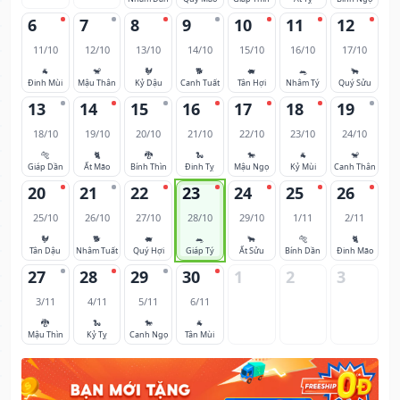
6
7
8
9
10
11
12
11/10
12/10
13/10
14/10
15/10
16/10
17/10
🐐
🐒
🐓
🐕
🐖
🐀
🐂
Đinh Mùi
Mậu Thân
Kỷ Dậu
Canh Tuất
Tân Hợi
Nhâm Tý
Quý Sửu
13
14
15
16
17
18
19
18/10
19/10
20/10
21/10
22/10
23/10
24/10
🐅
🐈
🐉
🐍
🐎
🐐
🐒
Giáp Dần
Ất Mão
Bính Thìn
Đinh Tỵ
Mậu Ngọ
Kỷ Mùi
Canh Thân
20
21
22
23
24
25
26
25/10
26/10
27/10
28/10
29/10
1/11
2/11
🐓
🐕
🐖
🐀
🐂
🐅
🐈
Tân Dậu
Nhâm Tuất
Quý Hợi
Giáp Tý
Ất Sửu
Bính Dần
Đinh Mão
27
28
29
30
1
2
3
3/11
4/11
5/11
6/11
🐉
🐍
🐎
🐐
Mậu Thìn
Kỷ Tỵ
Canh Ngọ
Tân Mùi