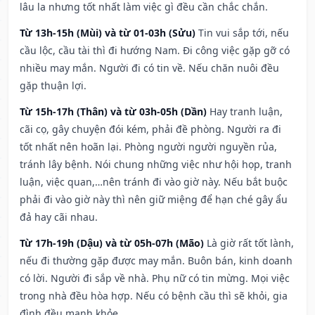
lâu la nhưng tốt nhất làm việc gì đều cần chắc chắn.
Từ 13h-15h (Mùi) và từ 01-03h (Sửu)
Tin vui sắp tới, nếu
cầu lộc, cầu tài thì đi hướng Nam. Đi công việc gặp gỡ có
nhiều may mắn. Người đi có tin về. Nếu chăn nuôi đều
gặp thuận lợi.
Từ 15h-17h (Thân) và từ 03h-05h (Dần)
Hay tranh luận,
cãi cọ, gây chuyện đói kém, phải đề phòng. Người ra đi
tốt nhất nên hoãn lại. Phòng người người nguyền rủa,
tránh lây bệnh. Nói chung những việc như hội họp, tranh
luận, việc quan,…nên tránh đi vào giờ này. Nếu bắt buộc
phải đi vào giờ này thì nên giữ miệng để hạn ché gây ẩu
đả hay cãi nhau.
Từ 17h-19h (Dậu) và từ 05h-07h (Mão)
Là giờ rất tốt lành,
nếu đi thường gặp được may mắn. Buôn bán, kinh doanh
có lời. Người đi sắp về nhà. Phụ nữ có tin mừng. Mọi việc
trong nhà đều hòa hợp. Nếu có bệnh cầu thì sẽ khỏi, gia
đình đều mạnh khỏe.