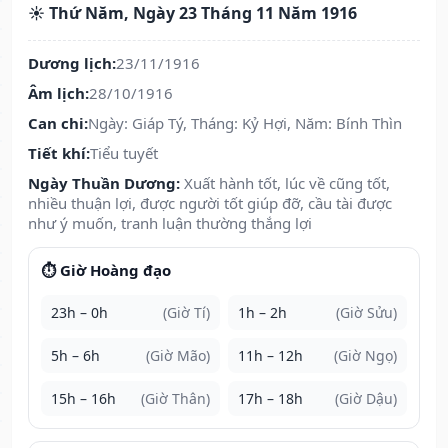
☀️ Thứ Năm, Ngày 23 Tháng 11 Năm 1916
Dương lịch:
23/11/1916
Âm lịch:
28/10/1916
Can chi:
Ngày: Giáp Tý, Tháng: Kỷ Hợi, Năm: Bính Thìn
Tiết khí:
Tiểu tuyết
Ngày Thuần Dương:
Xuất hành tốt, lúc về cũng tốt,
nhiều thuận lợi, được người tốt giúp đỡ, cầu tài được
như ý muốn, tranh luận thường thắng lợi
⏱️ Giờ Hoàng đạo
23h – 0h
(Giờ Tí)
1h – 2h
(Giờ Sửu)
5h – 6h
(Giờ Mão)
11h – 12h
(Giờ Ngọ)
15h – 16h
(Giờ Thân)
17h – 18h
(Giờ Dậu)