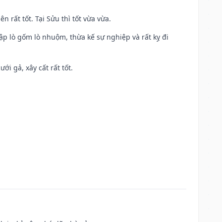
n rất tốt. Tại Sửu thì tốt vừa vừa.
ập lò gốm lò nhuộm, thừa kế sự nghiệp và rất kỵ đi
ới gả, xây cất rất tốt.