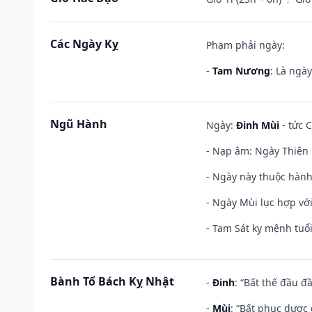
Các Ngày Kỵ
Phạm phải ngày:
-
Tam Nương
: Là ngà
Ngũ Hành
Ngày:
Đinh Mùi
- tức C
- Nạp âm: Ngày Thiên H
- Ngày này thuộc hành
- Ngày Mùi lục hợp vớ
- Tam Sát kỵ mệnh tuổi
Bành Tổ Bách Kỵ Nhật
-
Đinh
: “Bất thế đầu đ
-
Mùi
: “Bất phục dược