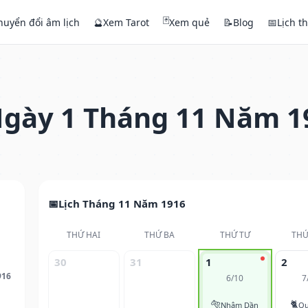
🃏
huyển đổi âm lịch
🔮
Xem Tarot
Xem quẻ
📝
Blog
📅
Lịch t
gày 1 Tháng 11 Năm 1
Lịch Tháng 11 Năm 1916
THỨ HAI
THỨ BA
THỨ TƯ
THỨ
30
31
1
2
916
6/10
7
🐅
🐈
Nhâm Dần
Qu