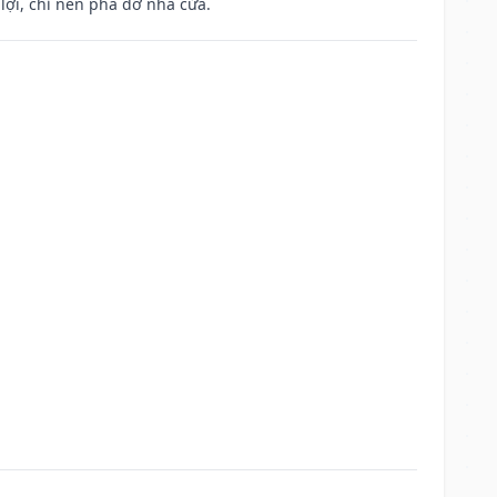
ợi, chỉ nên phá dỡ nhà cửa.