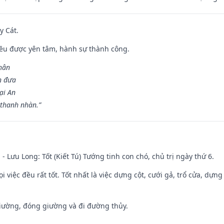
y Cát.
 đều được yên tâm, hành sự thành công.
hân
n đưa
ại An
 thanh nhàn.”
 - Lưu Long: Tốt (Kiết Tú) Tướng tinh con chó, chủ trị ngày thứ 6.
i việc đều rất tốt. Tốt nhất là việc dựng cột, cưới gả, trổ cửa, dựng
 giường, đóng giường và đi đường thủy.