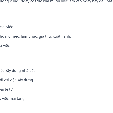
ương xung. Ngày có trực Phá muôn việc làm vào ngày này đều bất l
mọi việc.
cho mọi việc, làm phúc, giá thú, xuất hành.
i việc.
iệc xây dựng nhà cửa.
ối với việc xây dựng.
ái tế tự.
 việc mai táng.