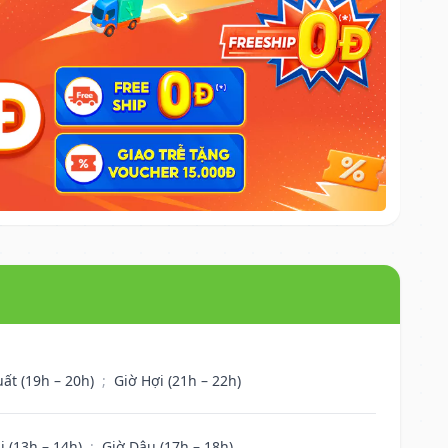
uất (19h – 20h)
;
Giờ Hợi (21h – 22h)
i (13h – 14h)
;
Giờ Dậu (17h – 18h)