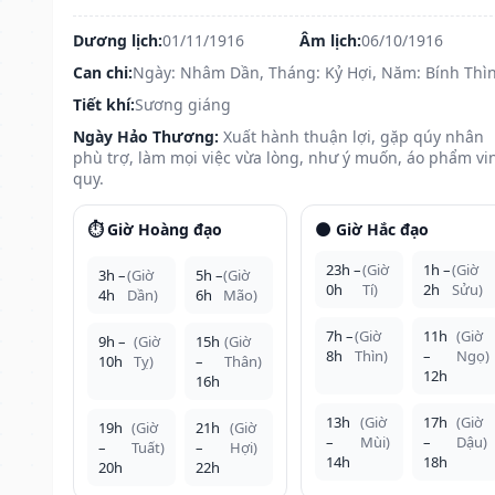
Dương lịch:
01/11/1916
Âm lịch:
06/10/1916
Can chi:
Ngày: Nhâm Dần, Tháng: Kỷ Hợi, Năm: Bính Thì
Tiết khí:
Sương giáng
Ngày Hảo Thương:
Xuất hành thuận lợi, gặp qúy nhân
phù trợ, làm mọi việc vừa lòng, như ý muốn, áo phẩm vi
quy.
⏱️ Giờ Hoàng đạo
🌑 Giờ Hắc đạo
23h –
(Giờ
1h –
(Giờ
3h –
(Giờ
5h –
(Giờ
0h
Tí)
2h
Sửu)
4h
Dần)
6h
Mão)
7h –
(Giờ
11h
(Giờ
9h –
(Giờ
15h
(Giờ
8h
Thìn)
–
Ngọ)
10h
Tỵ)
–
Thân)
12h
16h
13h
(Giờ
17h
(Giờ
19h
(Giờ
21h
(Giờ
–
Mùi)
–
Dậu)
–
Tuất)
–
Hợi)
14h
18h
20h
22h