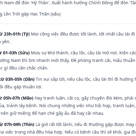
h Nam để đón 'Hỷ Thần'. Xuất hành hướng Chính Đông để đón 'Tài
 Lên Trời gặp Hạc Thần (xấu)
ừ 23h-01h (Tý)
Mọi công việc đều được tốt lành, tốt nhất cầu tài
h yên.
ừ 01-03h (Sửu)
Mưu sự khó thành, cầu lộc, cầu tài mờ mịt. Kiện cáo
hướng Nam thì tìm nhanh mới thấy. Đề phòng tranh cãi, mâu thuẫn
ệc gì đều cần chắc chắn.
từ 03h-05h (Dần)
Tin vui sắp tới, nếu cầu lộc, cầu tài thì đi hướ
ôi đều gặp thuận lợi.
từ 05h-07h (Mão)
Hay tranh luận, cãi cọ, gây chuyện đói kém, phải
a, tránh lây bệnh. Nói chung những việc như hội họp, tranh luận,
ì nên giữ miệng để hạn ché gây ẩu đả hay cãi nhau.
từ 07h-09h (Thìn)
Là giờ rất tốt lành, nếu đi thường gặp được may
ọi việc trong nhà đều hòa hợp. Nếu có bệnh cầu thì sẽ khỏi, gia 