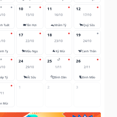
⭐
⭐
10
11
12
4/10
15/10
16/10
17/10
🐖
🐀
🐂
nh Tuất
Tân Hợi
Nhâm Tý
Quý Sửu
17
18
19
1/10
22/10
23/10
24/10
🐎
🐐
🐒
inh Tỵ
Mậu Ngọ
Kỷ Mùi
Canh Thân
⭐
🌙
24
25
26
8/10
29/10
1/11
2/11
🐂
🐅
🐈
iáp Tý
Ất Sửu
Bính Dần
Đinh Mão
1
2
3
/11
ân Mùi