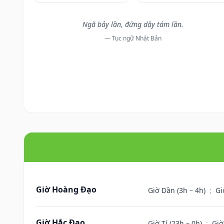
Ngã bảy lần, đứng dậy tám lần.
— Tục ngữ Nhật Bản
Giờ Hoàng Đạo
Giờ Dần (3h – 4h)
;
Gi
Giờ Hắc Đạo
Giờ Tí (23h – 0h)
;
Giờ