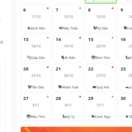
6
7
8
9
11/10
12/10
13/10
1
n
🐐
🐒
🐓
🐕
Đinh Mùi
Mậu Thân
Kỷ Dậu
Ca
13
14
15
16
nh
18/10
19/10
20/10
2
🐅
🐈
🐉
🐍
Giáp Dần
Ất Mão
Bính Thìn
Đ
20
21
22
23
25/10
26/10
27/10
2
🐓
🐕
🐖
🐀
Tân Dậu
Nhâm Tuất
Quý Hợi
G
27
28
29
30
3/11
4/11
5/11
6
🐉
🐍
🐎
🐐
Mậu Thìn
Kỷ Tỵ
Canh Ngọ
T