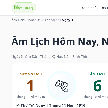
🗓️
Trang chủ
🔄
C
Amlich.org
Âm Lịch
>
Năm 1916
>
Tháng 11
>
Ngày 1
Âm Lịch Hôm Nay, N
Ngày Nhâm Dần, Tháng Kỷ Hợi, Năm Bính Thìn
DƯƠNG LỊCH
ÂM LỊCH
1
6
🐅
Tháng 11 Năm 1916
Tháng 10 Năm 1
☀️ Thứ Tư, Ngày 1 Tháng 11 Năm 1916