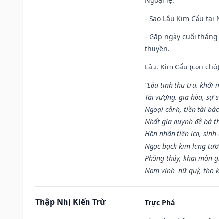
Ngoại lệ
:
- Sao Lâu Kim Cẩu tại N
- Gặp ngày cuối tháng
thuyền.
Lâu: Kim Cẩu (con chó):
“Lâu tinh thụ trụ, khởi 
Tài vượng, gia hòa, sự 
Ngoại cảnh, tiền tài bác
Nhất gia huynh đệ bá t
Hôn nhân tiến ích, sinh 
Ngọc bạch kim lang tư
Phóng thủy, khai môn gia
Nam vinh, nữ quý, thọ 
Thập Nhị Kiến Trừ
Trực Phá