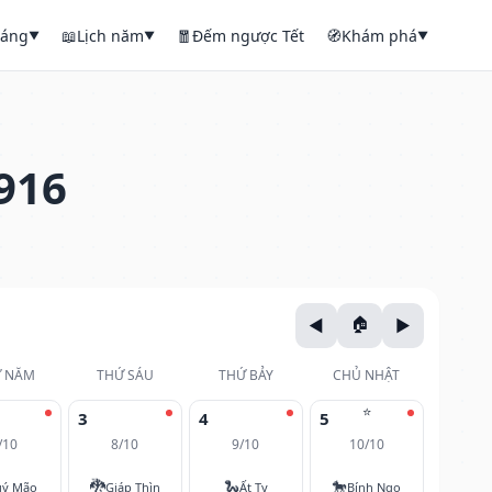
háng
📖
Lịch năm
🧧
Đếm ngược Tết
🧭
Khám phá
▼
▼
▼
916
 NĂM
THỨ SÁU
THỨ BẢY
CHỦ NHẬT
⭐
3
4
5
/10
8/10
9/10
10/10
🐉
🐍
🐎
ý Mão
Giáp Thìn
Ất Tỵ
Bính Ngọ