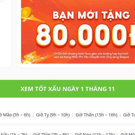
XEM TỐT XẤU NGÀY 1 THÁNG 11
ờ Mão (5h – 6h)
;
Giờ Tỵ (9h – 10h)
;
Giờ Thân (15h – 16h)
;
Giờ T
 Sửu (1h – 2h)
;
Giờ Thìn (7h – 8h)
;
Giờ Ngọ (11h – 12h)
;
Giờ Mù