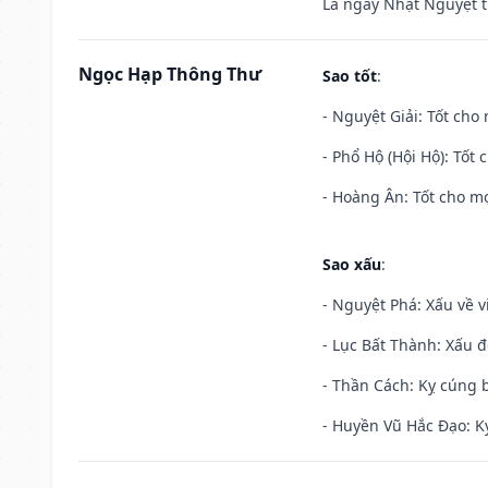
Là ngày Nhật Nguyệt t
Ngọc Hạp Thông Thư
Sao tốt
:
- Nguyệt Giải: Tốt cho 
- Phổ Hộ (Hội Hộ): Tốt 
- Hoàng Ân: Tốt cho mọ
Sao xấu
:
- Nguyệt Phá: Xấu về v
- Lục Bất Thành: Xấu đ
- Thần Cách: Kỵ cúng b
- Huyền Vũ Hắc Đạo: Kỵ