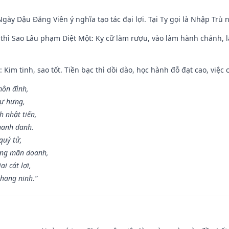
gày Dậu Đăng Viên ý nghĩa tạo tác đại lợi. Tại Tỵ gọi là Nhập Trù nê
 thì Sao Lâu phạm Diệt Một: Kỵ cữ làm rượu, vào làm hành chánh, l
 Kim tinh, sao tốt. Tiền bạc thì dồi dào, học hành đỗ đạt cao, việc cư
môn đình,
sự hưng,
h nhật tiến,
hanh danh.
quý tử,
ơng mãn doanh,
i cát lợi,
khang ninh.”