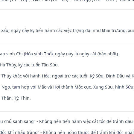
y xấu, ngày này kỵ tiến hành các việc trọng đại như khai trương, xuấ
an sinh Chi (Hỏa sinh Thổ), ngày này là ngày cát (bảo nhật).
à Thủy, kỵ các tuổi: Tân Sửu.
 Thủy khắc với hành Hỏa, ngoại trừ các tuổi: Kỷ Sửu, Đinh Dậu và
i Ngọ, tam hợp với Mão và Hợi thành Mộc cục. Xung Sửu, hình Sửu, 
 Thân, Tý, Thìn.
ầu chủ sanh sang” - Không nên tiến hành việc cắt tóc để tránh đầu
 độc khí nhập tràng” - Không nên uống thuốc để tránh khí độc ngấ