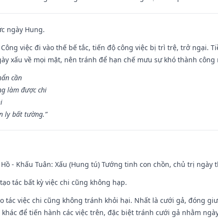
ức ngày Hung.
Công việc đi vào thế bế tắc, tiến độ công việc bị trì trệ, trở ngại. 
ày xấu về mọi mặt, nên tránh để hạn chế mưu sự khó thành công 
hẩn cần
ng làm được chi
i
 ly bất tường.”
Hồ - Khấu Tuân: Xấu (Hung tú) Tướng tinh con chồn, chủ trị ngày t
tạo tác bất kỳ việc chi cũng không hạp.
o tác việc chi cũng không tránh khỏi hại. Nhất là cưới gả, đóng giườ
khác để tiến hành các việc trên, đặc biệt tránh cưới gả nhằm ngày