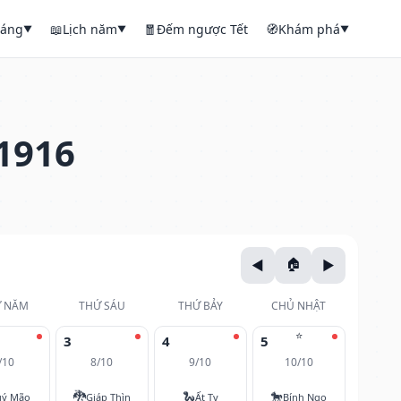
háng
📖
Lịch năm
🧧
Đếm ngược Tết
🧭
Khám phá
▼
▼
▼
1916
 NĂM
THỨ SÁU
THỨ BẢY
CHỦ NHẬT
⭐
3
4
5
/10
8/10
9/10
10/10
🐉
🐍
🐎
ý Mão
Giáp Thìn
Ất Tỵ
Bính Ngọ