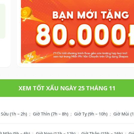
XEM TỐT XẤU NGÀY 25 THÁNG 11
 Sửu (1h – 2h)
;
Giờ Thìn (7h – 8h)
;
Giờ Tỵ (9h – 10h)
;
Giờ Mùi (
ờ Mão (5h – 6h)
;
Giờ Ngọ (11h – 12h)
;
Giờ Thân (15h – 16h)
;
Gi