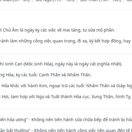
t Chủ Âm là ngày kỵ các việc về mai táng, tu sửa mộ phần.
Tránh làm những công việc quan trọng, đi xa, ký kết hợp đồng, hay 
hi sinh Can (Mộc sinh Hỏa), ngày này là ngày cát (nghĩa nhật).
ng Hỏa, kỵ các tuổi: Canh Thân và Nhâm Thân.
 Hỏa khắc với hành Kim, ngoại trừ các tuổi: Nhâm Thân và Giáp 
 Hợi, tam hợp với Ngọ và Tuất thành Hỏa cục. Xung Thân, hình Tỵ, 
t kiến hỏa ương” - Không nên tiến hành sửa chữa bếp để tránh bị hỏa
 thần bất thường” - Không nên tiến hành công việc liên quan đến t