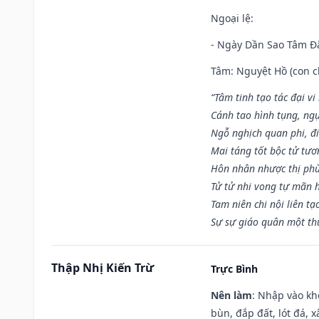
Ngoại lệ
:
- Ngày Dần Sao Tâm Đă
Tâm: Nguyệt Hồ (con ch
“Tâm tinh tạo tác đại vi
Cánh tao hình tụng, ngụ
Ngỗ nghịch quan phi, đi
Mai táng tốt bộc tử tươ
Hôn nhân nhược thị phù
Tử tử nhi vong tự mãn 
Tam niên chi nội liên tạ
Sự sự giáo quân một th
Thập Nhị Kiến Trừ
Trực Bình
Nên làm
: Nhập vào kh
bùn, đắp đất, lót đá, 