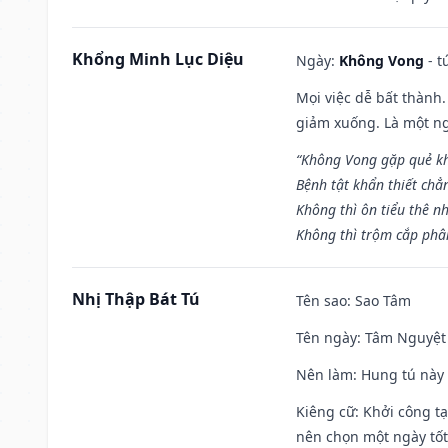
Khổng Minh Lục Diệu
Ngày:
Không Vong
- t
Mọi việc dễ bất thành. 
giảm xuống. Là một ng
“Không Vong gặp quẻ k
Bệnh tật khẩn thiết chẳ
Không thì ôn tiểu thê nh
Không thì trộm cắp phân
Nhị Thập Bát Tú
Tên sao
: Sao Tâm
Tên ngày
: Tâm Nguyệt 
Nên làm
: Hung tú này 
Kiêng cữ
: Khởi công tạ
nên chọn một ngày tốt 