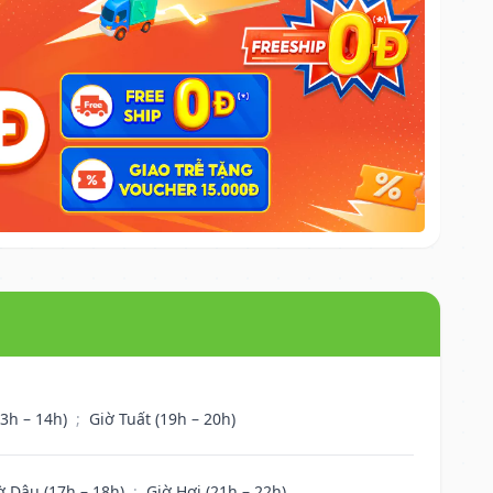
13h – 14h)
;
Giờ Tuất (19h – 20h)
ờ Dậu (17h – 18h)
;
Giờ Hợi (21h – 22h)