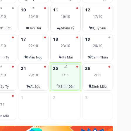
⭐
⭐
10
11
12
4/10
15/10
16/10
17/10
🐖
🐀
🐂
nh Tuất
Tân Hợi
Nhâm Tý
Quý Sửu
17
18
19
1/10
22/10
23/10
24/10
🐎
🐐
🐒
inh Tỵ
Mậu Ngọ
Kỷ Mùi
Canh Thân
⭐
🌙
24
25
26
8/10
29/10
1/11
2/11
🐂
🐅
🐈
iáp Tý
Ất Sửu
Bính Dần
Đinh Mão
1
2
3
/11
ân Mùi