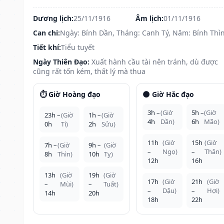
Dương lịch:
25/11/1916
Âm lịch:
01/11/1916
Can chi:
Ngày: Bính Dần, Tháng: Canh Tý, Năm: Bính Thì
Tiết khí:
Tiểu tuyết
Ngày Thiên Đạo:
Xuất hành cầu tài nên tránh, dù được
cũng rất tốn kém, thất lý mà thua
⏱️ Giờ Hoàng đạo
🌑 Giờ Hắc đạo
3h –
(Giờ
5h –
(Giờ
23h –
(Giờ
1h –
(Giờ
4h
Dần)
6h
Mão)
0h
Tí)
2h
Sửu)
11h
(Giờ
15h
(Giờ
7h –
(Giờ
9h –
(Giờ
–
Ngọ)
–
Thân)
8h
Thìn)
10h
Tỵ)
12h
16h
13h
(Giờ
19h
(Giờ
17h
(Giờ
21h
(Giờ
–
Mùi)
–
Tuất)
–
Dậu)
–
Hợi)
14h
20h
18h
22h