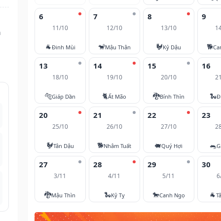
6
7
8
9
11/10
12/10
13/10
1
n
🐐
🐒
🐓
🐕
Đinh Mùi
Mậu Thân
Kỷ Dậu
Ca
13
14
15
16
18/10
19/10
20/10
2
🐅
🐈
🐉
🐍
Giáp Dần
Ất Mão
Bính Thìn
Đ
20
21
22
23
25/10
26/10
27/10
2
🐓
🐕
🐖
🐀
Tân Dậu
Nhâm Tuất
Quý Hợi
G
27
28
29
30
3/11
4/11
5/11
6
🐉
🐍
🐎
🐐
Mậu Thìn
Kỷ Tỵ
Canh Ngọ
T