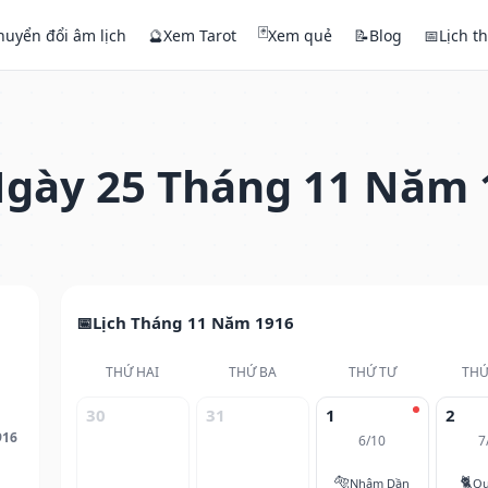
🃏
huyển đổi âm lịch
🔮
Xem Tarot
Xem quẻ
📝
Blog
📅
Lịch t
gày 25 Tháng 11 Năm 
Lịch Tháng 11 Năm 1916
THỨ HAI
THỨ BA
THỨ TƯ
THỨ
30
31
1
2
916
6/10
7
🐅
🐈
Nhâm Dần
Qu