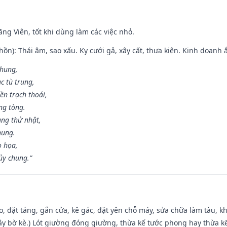
ng Viên, tốt khi dùng làm các việc nhỏ.
ồn): Thái âm, sao xấu. Kỵ cưới gả, xây cất, thưa kiện. Kinh doanh ắ
 hung,
c tù trung,
ền trạch thoái,
ng tòng.
ng thử nhật,
hung.
o họa,
ủy chung.”
o, đặt táng, gắn cửa, kê gác, đặt yên chỗ máy, sửa chữa làm tàu, kh
xây bờ kè.) Lót giường đóng giường, thừa kế tước phong hay thừa k