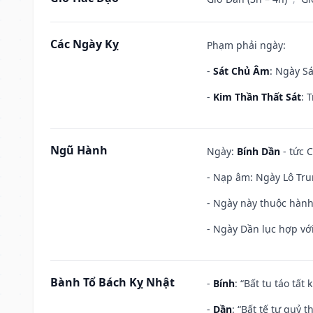
Các Ngày Kỵ
Phạm phải ngày:
-
Sát Chủ Âm
: Ngày Sá
-
Kim Thần Thất Sát
: 
Ngũ Hành
Ngày:
Bính Dần
- tức C
- Nạp âm: Ngày Lô Tru
- Ngày này thuộc hành
- Ngày Dần lục hợp với
Bành Tổ Bách Kỵ Nhật
-
Bính
: “Bất tu táo tấ
-
Dần
: “Bất tế tự quỷ