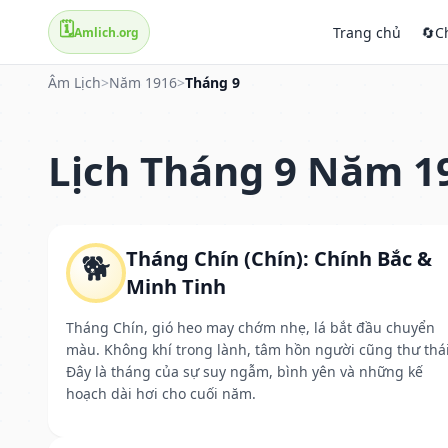
🗓️
Trang chủ
🔄
C
Amlich.org
Âm Lịch
>
Năm 1916
>
Tháng 9
Lịch Tháng 9 Năm 1
Tháng Chín (Chín): Chính Bắc &
🐕
Minh Tinh
Tháng Chín, gió heo may chớm nhẹ, lá bắt đầu chuyển
màu. Không khí trong lành, tâm hồn người cũng thư thái
Đây là tháng của sự suy ngẫm, bình yên và những kế
hoạch dài hơi cho cuối năm.