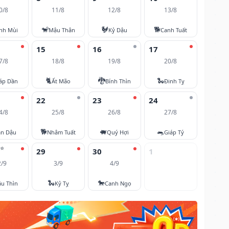
0/8
11/8
12/8
13/8
🐒
🐓
🐕
nh Mùi
Mậu Thân
Kỷ Dậu
Canh Tuất
15
16
17
7/8
18/8
19/8
20/8
🐈
🐉
🐍
áp Dần
Ất Mão
Bính Thìn
Đinh Tỵ
22
23
24
4/8
25/8
26/8
27/8
🐕
🐖
🐀
ân Dậu
Nhâm Tuất
Quý Hợi
Giáp Tý
⭐
29
30
1
2/9
3/9
4/9
🐍
🐎
u Thìn
Kỷ Tỵ
Canh Ngọ