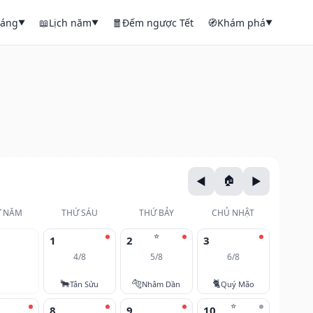
háng
📖
Lịch năm
🧧
Đếm ngược Tết
🧭
Khám phá
▼
▼
▼
 NĂM
THỨ SÁU
THỨ BẢY
CHỦ NHẬT
⭐
1
2
3
4/8
5/8
6/8
🐂
🐅
🐈
Tân Sửu
Nhâm Dần
Quý Mão
⭐
8
9
10