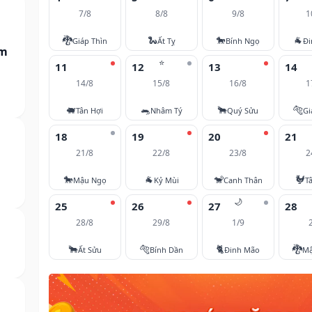
7/8
8/8
9/8
1
🐉
🐍
🐎
🐐
Giáp Thìn
Ất Tỵ
Bính Ngọ
Đi
am
⭐
11
12
13
14
14/8
15/8
16/8
1
🐖
🐀
🐂
🐅
Tân Hợi
Nhâm Tý
Quý Sửu
Gi
18
19
20
21
21/8
22/8
23/8
2
🐎
🐐
🐒
🐓
Mậu Ngọ
Kỷ Mùi
Canh Thân
T
🌙
25
26
27
28
28/8
29/8
1/9
🐂
🐅
🐈
🐉
Ất Sửu
Bính Dần
Đinh Mão
Mậ