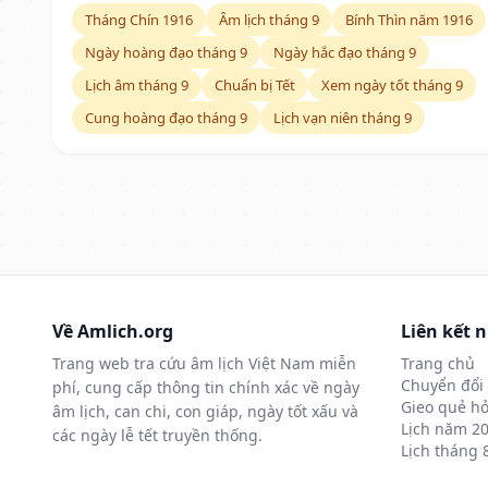
Tháng Chín 1916
Âm lịch tháng 9
Bính Thìn năm 1916
Ngày hoàng đạo tháng 9
Ngày hắc đạo tháng 9
Lịch âm tháng 9
Chuẩn bị Tết
Xem ngày tốt tháng 9
Cung hoàng đạo tháng 9
Lịch vạn niên tháng 9
Về Amlich.org
Liên kết 
Trang web tra cứu âm lịch Việt Nam miễn
Trang chủ
Chuyển đổi 
phí, cung cấp thông tin chính xác về ngày
Gieo quẻ hỏ
âm lịch, can chi, con giáp, ngày tốt xấu và
Lịch năm 2
các ngày lễ tết truyền thống.
Lịch tháng 