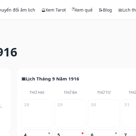
🃏
huyển đổi âm lịch
🔮
Xem Tarot
Xem quẻ
📝
Blog
📅
Lịch t
916
Lịch Tháng 9 Năm 1916
THỨ HAI
THỨ BA
THỨ TƯ
THỨ
28
29
30
31
.
4
5
6
7