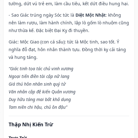
tường, dứt vú trẻ em, làm cầu tiêu, kết dứt điều hung hại.
- Sao Giác trúng ngày Sóc tức là
Diệt Một Nhật
: không
nên làm rượu, làm hành chính, lập lò gốm lò nhuộm cũng
như thừa kế. Đặc biệt Đại Kỵ đi thuyền.
Giác: Mộc Giao (con cá sấu): tức là Mộc tinh, sao tốt. Ý
nghĩa đỗ đạt, hôn nhân thành tựu. Đồng thời kỵ cải táng
và hung táng.
“Giác tinh tọa tác chủ vinh xương
Ngoại tiến điền tài cập nữ lang
Giá thú hôn nhân sinh quý tử
Văn nhân cập đệ kiến Quân vương
Duy hữu táng mai bất khả dụng
Tam niên chi hậu, chủ ôn đậu”
Thập Nhị Kiến Trừ
Trực Trừ