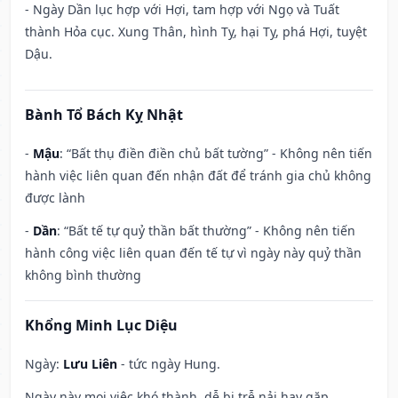
- Ngày Dần lục hợp với Hợi, tam hợp với Ngọ và Tuất
thành Hỏa cục. Xung Thân, hình Tỵ, hại Tỵ, phá Hợi, tuyệt
Dậu.
Bành Tổ Bách Kỵ Nhật
-
Mậu
: “Bất thụ điền điền chủ bất tường” - Không nên tiến
hành việc liên quan đến nhận đất để tránh gia chủ không
được lành
-
Dần
: “Bất tế tự quỷ thần bất thường” - Không nên tiến
hành công việc liên quan đến tế tự vì ngày này quỷ thần
không bình thường
Khổng Minh Lục Diệu
Ngày:
Lưu Liên
- tức ngày Hung.
Ngày này mọi việc khó thành, dễ bị trễ nải hay gặp