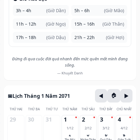
3h – 4h
(Giờ Dần)
5h – 6h
(Giờ Mão)
11h – 12h
(Giờ Ngọ)
15h – 16h
(Giờ Thân)
17h – 18h
(Giờ Dậu)
21h – 22h
(Giờ Hợi)
Đừng đi qua cuộc đời quá nhanh đến mức quên mất mình đang
sống.
— Khuyết Danh
Lịch Tháng 1 Năm 2071
THỨ HAI
THỨ BA
THỨ TƯ
THỨ NĂM
THỨ SÁU
THỨ BẢY
CHỦ NHẬT
29
30
31
1
2
3
4
1/12
2/12
3/12
4/12
🐐
🐒
🐓
🐕
Tân Mùi
Nhâm Thân
Quý Dậu
Giáp Tuất