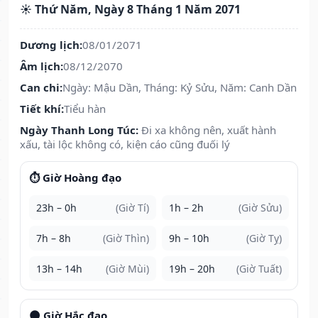
☀️ Thứ Năm, Ngày 8 Tháng 1 Năm 2071
Dương lịch:
08/01/2071
Âm lịch:
08/12/2070
Can chi:
Ngày: Mậu Dần, Tháng: Kỷ Sửu, Năm: Canh Dần
Tiết khí:
Tiểu hàn
Ngày Thanh Long Túc:
Đi xa không nên, xuất hành
xấu, tài lộc không có, kiện cáo cũng đuối lý
⏱️ Giờ Hoàng đạo
23h – 0h
(Giờ Tí)
1h – 2h
(Giờ Sửu)
7h – 8h
(Giờ Thìn)
9h – 10h
(Giờ Tỵ)
13h – 14h
(Giờ Mùi)
19h – 20h
(Giờ Tuất)
🌑 Giờ Hắc đạo