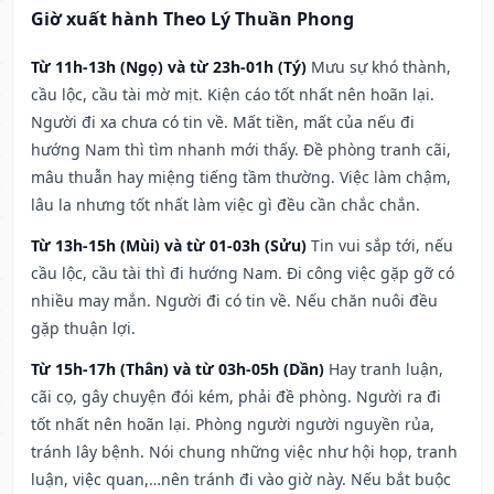
Giờ xuất hành Theo Lý Thuần Phong
Từ 11h-13h (Ngọ) và từ 23h-01h (Tý)
Mưu sự khó thành,
cầu lộc, cầu tài mờ mịt. Kiện cáo tốt nhất nên hoãn lại.
Người đi xa chưa có tin về. Mất tiền, mất của nếu đi
hướng Nam thì tìm nhanh mới thấy. Đề phòng tranh cãi,
mâu thuẫn hay miệng tiếng tầm thường. Việc làm chậm,
lâu la nhưng tốt nhất làm việc gì đều cần chắc chắn.
Từ 13h-15h (Mùi) và từ 01-03h (Sửu)
Tin vui sắp tới, nếu
cầu lộc, cầu tài thì đi hướng Nam. Đi công việc gặp gỡ có
nhiều may mắn. Người đi có tin về. Nếu chăn nuôi đều
gặp thuận lợi.
Từ 15h-17h (Thân) và từ 03h-05h (Dần)
Hay tranh luận,
cãi cọ, gây chuyện đói kém, phải đề phòng. Người ra đi
tốt nhất nên hoãn lại. Phòng người người nguyền rủa,
tránh lây bệnh. Nói chung những việc như hội họp, tranh
luận, việc quan,…nên tránh đi vào giờ này. Nếu bắt buộc