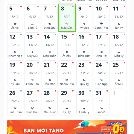
5
6
7
8
9
10
11
5/12
6/12
7/12
8/12
9/12
10/12
11/12
🐖
🐀
🐂
🐅
🐈
🐉
🐍
Ất Hợi
Bính Tý
Đinh Sửu
Mậu Dần
Kỷ Mão
Canh Thìn
Tân Tỵ
12
13
14
15
16
17
18
12/12
13/12
14/12
15/12
16/12
17/12
18/12
🐎
🐐
🐒
🐓
🐕
🐖
🐀
Nhâm Ngọ
Quý Mùi
Giáp Thân
Ất Dậu
Bính Tuất
Đinh Hợi
Mậu Tý
19
20
21
22
23
24
25
19/12
20/12
21/12
22/12
23/12
24/12
25/12
🐂
🐅
🐈
🐉
🐍
🐎
🐐
Kỷ Sửu
Canh Dần
Tân Mão
Nhâm Thìn
Quý Tỵ
Giáp Ngọ
Ất Mùi
26
27
28
29
30
31
1
26/12
27/12
28/12
29/12
30/12
1/1
🐒
🐓
🐕
🐖
🐀
🐂
Bính Thân
Đinh Dậu
Mậu Tuất
Kỷ Hợi
Canh Tý
Tân Sửu