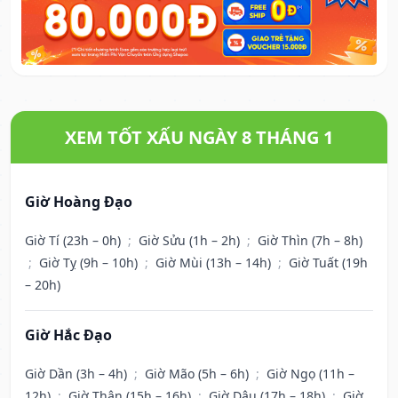
XEM TỐT XẤU NGÀY 8 THÁNG 1
Giờ Hoàng Đạo
Giờ Tí (23h – 0h)
;
Giờ Sửu (1h – 2h)
;
Giờ Thìn (7h – 8h)
;
Giờ Tỵ (9h – 10h)
;
Giờ Mùi (13h – 14h)
;
Giờ Tuất (19h
– 20h)
Giờ Hắc Đạo
Giờ Dần (3h – 4h)
;
Giờ Mão (5h – 6h)
;
Giờ Ngọ (11h –
12h)
;
Giờ Thân (15h – 16h)
;
Giờ Dậu (17h – 18h)
;
Giờ