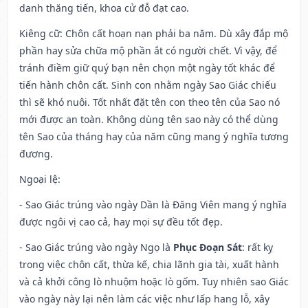
danh thăng tiến, khoa cử đỗ đạt cao.
Kiêng cữ
: Chôn cất hoạn nạn phải ba năm. Dù xây đắp mộ
phần hay sửa chữa mộ phần ắt có người chết. Vì vậy, để
tránh điềm giữ quý bạn nên chọn một ngày tốt khác để
tiến hành chôn cất. Sinh con nhằm ngày Sao Giác chiếu
thì sẽ khó nuôi. Tốt nhất đặt tên con theo tên của Sao nó
mới được an toàn. Không dùng tên sao này có thể dùng
tên Sao của tháng hay của năm cũng mang ý nghĩa tương
đương.
Ngoại lệ
:
- Sao Giác trúng vào ngày Dần là Đăng Viên mang ý nghĩa
được ngôi vị cao cả, hay mọi sự đều tốt đẹp.
- Sao Giác trúng vào ngày Ngọ là
Phục Đoạn Sát
: rất kỵ
trong việc chôn cất, thừa kế, chia lãnh gia tài, xuất hành
và cả khởi công lò nhuộm hoặc lò gốm. Tuy nhiên sao Giác
vào ngày này lại nên làm các việc như lấp hang lỗ, xây