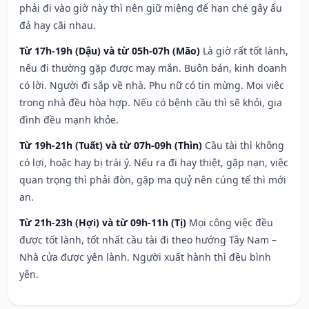
phải đi vào giờ này thì nên giữ miệng để hạn ché gây ẩu
đả hay cãi nhau.
Từ 17h-19h (Dậu) và từ 05h-07h (Mão)
Là giờ rất tốt lành,
nếu đi thường gặp được may mắn. Buôn bán, kinh doanh
có lời. Người đi sắp về nhà. Phụ nữ có tin mừng. Mọi việc
trong nhà đều hòa hợp. Nếu có bệnh cầu thì sẽ khỏi, gia
đình đều mạnh khỏe.
Từ 19h-21h (Tuất) và từ 07h-09h (Thìn)
Cầu tài thì không
có lợi, hoặc hay bị trái ý. Nếu ra đi hay thiệt, gặp nạn, việc
quan trọng thì phải đòn, gặp ma quỷ nên cúng tế thì mới
an.
Từ 21h-23h (Hợi) và từ 09h-11h (Tị)
Mọi công việc đều
được tốt lành, tốt nhất cầu tài đi theo hướng Tây Nam –
Nhà cửa được yên lành. Người xuất hành thì đều bình
yên.