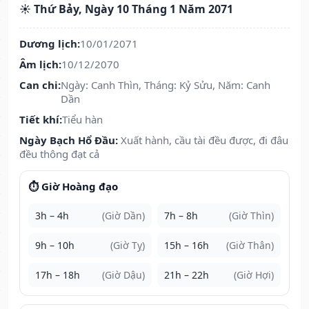
☀️ Thứ Bảy, Ngày 10 Tháng 1 Năm 2071
Dương lịch:
10/01/2071
Âm lịch:
10/12/2070
Can chi:
Ngày: Canh Thìn, Tháng: Kỷ Sửu, Năm: Canh
Dần
Tiết khí:
Tiểu hàn
Ngày Bạch Hổ Đầu:
Xuất hành, cầu tài đều được, đi đâu
đều thông đạt cả
⏱️ Giờ Hoàng đạo
3h – 4h
(Giờ Dần)
7h – 8h
(Giờ Thìn)
9h – 10h
(Giờ Tỵ)
15h – 16h
(Giờ Thân)
17h – 18h
(Giờ Dậu)
21h – 22h
(Giờ Hợi)