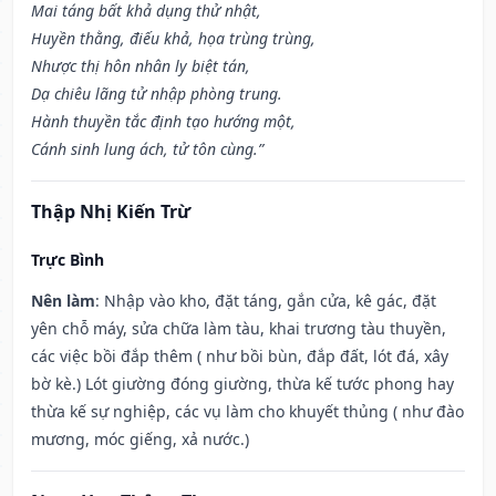
Mai táng bất khả dụng thử nhật,
Huyền thằng, điếu khả, họa trùng trùng,
Nhược thị hôn nhân ly biệt tán,
Dạ chiêu lãng tử nhập phòng trung.
Hành thuyền tắc định tạo hướng một,
Cánh sinh lung ách, tử tôn cùng.”
Thập Nhị Kiến Trừ
Trực Bình
Nên làm
: Nhập vào kho, đặt táng, gắn cửa, kê gác, đặt
yên chỗ máy, sửa chữa làm tàu, khai trương tàu thuyền,
các việc bồi đắp thêm ( như bồi bùn, đắp đất, lót đá, xây
bờ kè.) Lót giường đóng giường, thừa kế tước phong hay
thừa kế sự nghiệp, các vụ làm cho khuyết thủng ( như đào
mương, móc giếng, xả nước.)