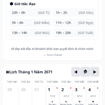
🌑 Giờ Hắc đạo
23h – 0h
(Giờ Tí)
1h – 2h
(Giờ Sửu)
5h – 6h
(Giờ Mão)
11h – 12h
(Giờ Ngọ)
13h – 14h
(Giờ Mùi)
19h – 20h
(Giờ Tuất)
Vẻ đẹp bắt đầu từ khoảnh khắc bạn quyết định là chính mình.
— Coco Chanel
Lịch Tháng 1 Năm 2071
THỨ HAI
THỨ BA
THỨ TƯ
THỨ NĂM
THỨ SÁU
THỨ BẢY
CHỦ NHẬT
29
30
31
1
2
3
4
1/12
2/12
3/12
4/12
🐐
🐒
🐓
🐕
Tân Mùi
Nhâm Thân
Quý Dậu
Giáp Tuất