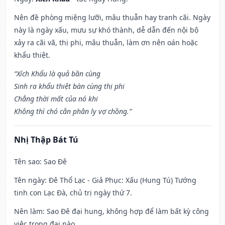
Nên đề phòng miệng lưỡi, mâu thuẫn hay tranh cãi. Ngày
này là ngày xấu, mưu sự khó thành, dễ dẫn đến nội bộ
xảy ra cãi vã, thị phi, mâu thuẫn, làm ơn nên oán hoặc
khẩu thiệt.
“Xích Khẩu là quả bần cùng
Sinh ra khẩu thiệt bàn cùng thị phi
Chẳng thời mất của nó khi
Không thì chó cắn phân ly vợ chồng.”
Nhị Thập Bát Tú
Tên sao
: Sao Đê
Tên ngày
: Đê Thổ Lạc - Giả Phục: Xấu (Hung Tú) Tướng
tinh con Lạc Đà, chủ trị ngày thứ 7.
Nên làm
: Sao Đê đại hung, không hợp để làm bất kỳ công
việc trọng đại nào.