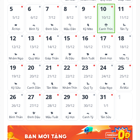
5
6
7
8
9
10
11
5/12
6/12
7/12
8/12
9/12
10/12
11/12
🐖
🐀
🐂
🐅
🐈
🐉
🐍
Ất Hợi
Bính Tý
Đinh Sửu
Mậu Dần
Kỷ Mão
Canh Thìn
Tân Tỵ
12
13
14
15
16
17
18
12/12
13/12
14/12
15/12
16/12
17/12
18/12
🐎
🐐
🐒
🐓
🐕
🐖
🐀
Nhâm Ngọ
Quý Mùi
Giáp Thân
Ất Dậu
Bính Tuất
Đinh Hợi
Mậu Tý
19
20
21
22
23
24
25
19/12
20/12
21/12
22/12
23/12
24/12
25/12
🐂
🐅
🐈
🐉
🐍
🐎
🐐
Kỷ Sửu
Canh Dần
Tân Mão
Nhâm Thìn
Quý Tỵ
Giáp Ngọ
Ất Mùi
26
27
28
29
30
31
1
26/12
27/12
28/12
29/12
30/12
1/1
🐒
🐓
🐕
🐖
🐀
🐂
Bính Thân
Đinh Dậu
Mậu Tuất
Kỷ Hợi
Canh Tý
Tân Sửu