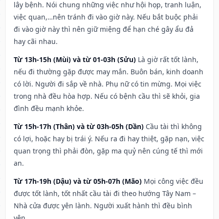
lây bệnh. Nói chung những việc như hội họp, tranh luận,
việc quan,…nên tránh đi vào giờ này. Nếu bắt buộc phải
đi vào giờ này thì nên giữ miệng để hạn ché gây ẩu đả
hay cãi nhau.
Từ 13h-15h (Mùi) và từ 01-03h (Sửu)
Là giờ rất tốt lành,
nếu đi thường gặp được may mắn. Buôn bán, kinh doanh
có lời. Người đi sắp về nhà. Phụ nữ có tin mừng. Mọi việc
trong nhà đều hòa hợp. Nếu có bệnh cầu thì sẽ khỏi, gia
đình đều mạnh khỏe.
Từ 15h-17h (Thân) và từ 03h-05h (Dần)
Cầu tài thì không
có lợi, hoặc hay bị trái ý. Nếu ra đi hay thiệt, gặp nạn, việc
quan trọng thì phải đòn, gặp ma quỷ nên cúng tế thì mới
an.
Từ 17h-19h (Dậu) và từ 05h-07h (Mão)
Mọi công việc đều
được tốt lành, tốt nhất cầu tài đi theo hướng Tây Nam –
Nhà cửa được yên lành. Người xuất hành thì đều bình
yên.