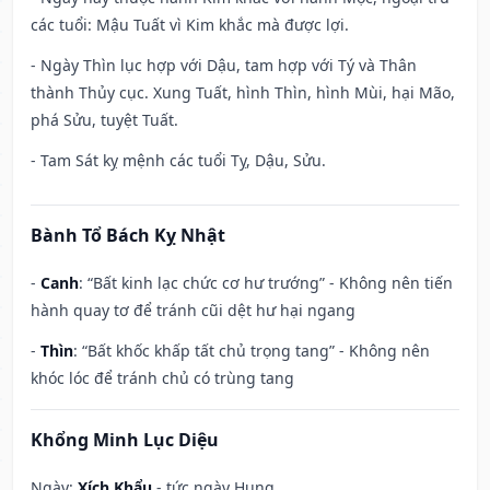
các tuổi: Mậu Tuất vì Kim khắc mà được lợi.
- Ngày Thìn lục hợp với Dậu, tam hợp với Tý và Thân
thành Thủy cục. Xung Tuất, hình Thìn, hình Mùi, hại Mão,
phá Sửu, tuyệt Tuất.
- Tam Sát kỵ mệnh các tuổi Tỵ, Dậu, Sửu.
Bành Tổ Bách Kỵ Nhật
-
Canh
: “Bất kinh lạc chức cơ hư trướng” - Không nên tiến
hành quay tơ để tránh cũi dệt hư hại ngang
-
Thìn
: “Bất khốc khấp tất chủ trọng tang” - Không nên
khóc lóc để tránh chủ có trùng tang
Khổng Minh Lục Diệu
Ngày:
Xích Khẩu
- tức ngày Hung.