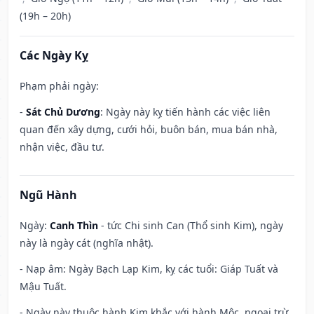
(19h – 20h)
Các Ngày Kỵ
Phạm phải ngày:
-
Sát Chủ Dương
: Ngày này kỵ tiến hành các việc liên
quan đến xây dựng, cưới hỏi, buôn bán, mua bán nhà,
nhận việc, đầu tư.
Ngũ Hành
Ngày:
Canh Thìn
- tức Chi sinh Can (Thổ sinh Kim), ngày
này là ngày cát (nghĩa nhật).
- Nạp âm: Ngày Bạch Lạp Kim, kỵ các tuổi: Giáp Tuất và
Mậu Tuất.
- Ngày này thuộc hành Kim khắc với hành Mộc, ngoại trừ