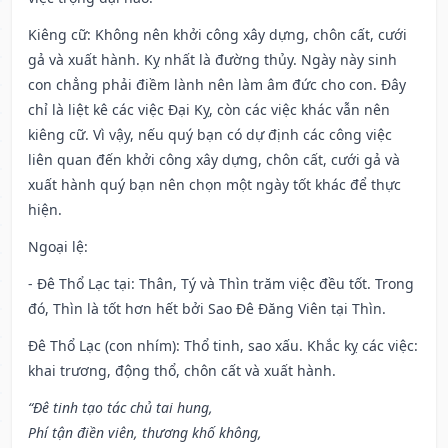
Kiêng cữ
: Không nên khởi công xây dựng, chôn cất, cưới
gả và xuất hành. Kỵ nhất là đường thủy. Ngày này sinh
con chẳng phải điềm lành nên làm âm đức cho con. Đây
chỉ là liệt kê các việc Đại Kỵ, còn các việc khác vẫn nên
kiêng cữ. Vì vậy, nếu quý bạn có dự định các công việc
liên quan đến khởi công xây dựng, chôn cất, cưới gả và
xuất hành quý bạn nên chọn một ngày tốt khác để thực
hiện.
Ngoại lệ
:
- Đê Thổ Lạc tại: Thân, Tý và Thìn trăm việc đều tốt. Trong
đó, Thìn là tốt hơn hết bởi Sao Đê Đăng Viên tại Thìn.
Đê Thổ Lạc (con nhím): Thổ tinh, sao xấu. Khắc kỵ các việc:
khai trương, động thổ, chôn cất và xuất hành.
“Đê tinh tạo tác chủ tai hung,
Phí tận điền viên, thương khố không,