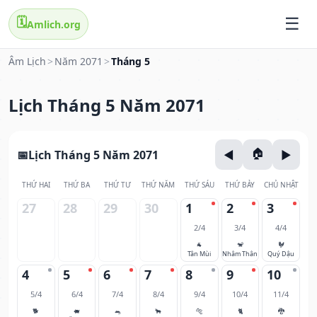
🗓️
Amlich.org
Âm Lịch
>
Năm 2071
>
Tháng 5
Lịch Tháng 5 Năm 2071
Lịch Tháng 5 Năm 2071
THỨ HAI
THỨ BA
THỨ TƯ
THỨ NĂM
THỨ SÁU
THỨ BẢY
CHỦ NHẬT
27
28
29
30
1
2
3
2/4
3/4
4/4
🐐
🐒
🐓
Tân Mùi
Nhâm Thân
Quý Dậu
4
5
6
7
8
9
10
5/4
6/4
7/4
8/4
9/4
10/4
11/4
🐕
🐖
🐀
🐂
🐅
🐈
🐉