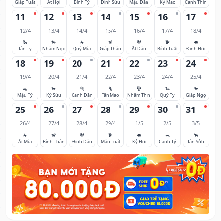
Giáp Tuất
Ất Hợi
Bính Tý
Đinh Sửu
Mậu Dần
Kỷ Mão
Canh Thìn
11
12
13
14
15
16
17
12/4
13/4
14/4
15/4
16/4
17/4
18/4
🐍
🐎
🐐
🐒
🐓
🐕
🐖
Tân Tỵ
Nhâm Ngọ
Quý Mùi
Giáp Thân
Ất Dậu
Bính Tuất
Đinh Hợi
18
19
20
21
22
23
24
19/4
20/4
21/4
22/4
23/4
24/4
25/4
🐀
🐂
🐅
🐈
🐉
🐍
🐎
Mậu Tý
Kỷ Sửu
Canh Dần
Tân Mão
Nhâm Thìn
Quý Tỵ
Giáp Ngọ
25
26
27
28
29
30
31
26/4
27/4
28/4
29/4
1/5
2/5
3/5
🐐
🐒
🐓
🐕
🐖
🐀
🐂
Ất Mùi
Bính Thân
Đinh Dậu
Mậu Tuất
Kỷ Hợi
Canh Tý
Tân Sửu