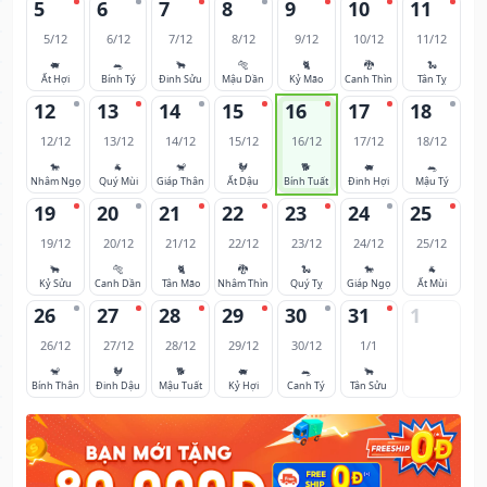
5
6
7
8
9
10
11
5/12
6/12
7/12
8/12
9/12
10/12
11/12
🐖
🐀
🐂
🐅
🐈
🐉
🐍
Ất Hợi
Bính Tý
Đinh Sửu
Mậu Dần
Kỷ Mão
Canh Thìn
Tân Tỵ
12
13
14
15
16
17
18
12/12
13/12
14/12
15/12
16/12
17/12
18/12
🐎
🐐
🐒
🐓
🐕
🐖
🐀
Nhâm Ngọ
Quý Mùi
Giáp Thân
Ất Dậu
Bính Tuất
Đinh Hợi
Mậu Tý
19
20
21
22
23
24
25
19/12
20/12
21/12
22/12
23/12
24/12
25/12
🐂
🐅
🐈
🐉
🐍
🐎
🐐
Kỷ Sửu
Canh Dần
Tân Mão
Nhâm Thìn
Quý Tỵ
Giáp Ngọ
Ất Mùi
26
27
28
29
30
31
1
26/12
27/12
28/12
29/12
30/12
1/1
🐒
🐓
🐕
🐖
🐀
🐂
Bính Thân
Đinh Dậu
Mậu Tuất
Kỷ Hợi
Canh Tý
Tân Sửu