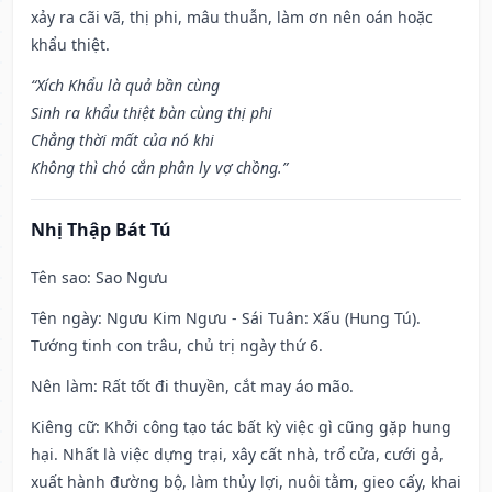
xảy ra cãi vã, thị phi, mâu thuẫn, làm ơn nên oán hoặc
khẩu thiệt.
“Xích Khẩu là quả bần cùng
Sinh ra khẩu thiệt bàn cùng thị phi
Chẳng thời mất của nó khi
Không thì chó cắn phân ly vợ chồng.”
Nhị Thập Bát Tú
Tên sao
: Sao Ngưu
Tên ngày
: Ngưu Kim Ngưu - Sái Tuân: Xấu (Hung Tú).
Tướng tinh con trâu, chủ trị ngày thứ 6.
Nên làm
: Rất tốt đi thuyền, cắt may áo mão.
Kiêng cữ
: Khởi công tạo tác bất kỳ việc gì cũng gặp hung
hại. Nhất là việc dựng trại, xây cất nhà, trổ cửa, cưới gả,
xuất hành đường bộ, làm thủy lợi, nuôi tằm, gieo cấy, khai