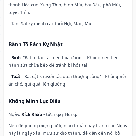
thành Hỏa cục. Xung Thìn, hình Mùi, hại Dậu, phá Mùi,
tuyệt Thìn.
- Tam Sát kỵ mệnh các tuổi Hợi, Mão, Mùi.
Bành Tổ Bách Kỵ Nhật
-
Bính
: “Bất tu táo tất kiến hỏa ương” - Không nên tiến
hành sửa chữa bếp để tránh bị hỏa tai
-
Tuất
: “Bất cật khuyển tác quái thượng sàng” - Không nên
ăn chó, quỉ quái lên giường
Khổng Minh Lục Diệu
Ngày:
Xích Khẩu
- tức ngày Hung.
Nên đề phòng miệng lưỡi, mâu thuẫn hay tranh cãi. Ngày
này là ngày xấu, mưu sự khó thành, dễ dẫn đến nội bộ