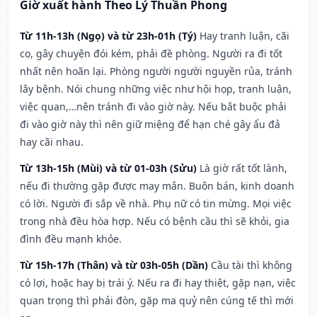
Giờ xuất hành Theo Lý Thuần Phong
Từ 11h-13h (Ngọ) và từ 23h-01h (Tý)
Hay tranh luận, cãi
cọ, gây chuyện đói kém, phải đề phòng. Người ra đi tốt
nhất nên hoãn lại. Phòng người người nguyền rủa, tránh
lây bệnh. Nói chung những việc như hội họp, tranh luận,
việc quan,…nên tránh đi vào giờ này. Nếu bắt buộc phải
đi vào giờ này thì nên giữ miệng để hạn ché gây ẩu đả
hay cãi nhau.
Từ 13h-15h (Mùi) và từ 01-03h (Sửu)
Là giờ rất tốt lành,
nếu đi thường gặp được may mắn. Buôn bán, kinh doanh
có lời. Người đi sắp về nhà. Phụ nữ có tin mừng. Mọi việc
trong nhà đều hòa hợp. Nếu có bệnh cầu thì sẽ khỏi, gia
đình đều mạnh khỏe.
Từ 15h-17h (Thân) và từ 03h-05h (Dần)
Cầu tài thì không
có lợi, hoặc hay bị trái ý. Nếu ra đi hay thiệt, gặp nạn, việc
quan trọng thì phải đòn, gặp ma quỷ nên cúng tế thì mới