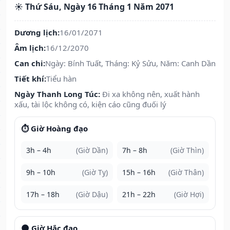
☀️ Thứ Sáu, Ngày 16 Tháng 1 Năm 2071
Dương lịch:
16/01/2071
Âm lịch:
16/12/2070
Can chi:
Ngày: Bính Tuất, Tháng: Kỷ Sửu, Năm: Canh Dần
Tiết khí:
Tiểu hàn
Ngày Thanh Long Túc:
Đi xa không nên, xuất hành
xấu, tài lộc không có, kiện cáo cũng đuối lý
⏱️ Giờ Hoàng đạo
3h – 4h
(Giờ Dần)
7h – 8h
(Giờ Thìn)
9h – 10h
(Giờ Tỵ)
15h – 16h
(Giờ Thân)
17h – 18h
(Giờ Dậu)
21h – 22h
(Giờ Hợi)
🌑 Giờ Hắc đạo