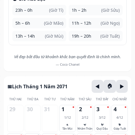
23h – 0h
(Giờ Tí)
1h – 2h
(Giờ Sửu)
5h – 6h
(Giờ Mão)
11h – 12h
(Giờ Ngọ)
13h – 14h
(Giờ Mùi)
19h – 20h
(Giờ Tuất)
Vẻ đẹp bắt đầu từ khoảnh khắc bạn quyết định là chính mình.
— Coco Chanel
Lịch Tháng 1 Năm 2071
THỨ HAI
THỨ BA
THỨ TƯ
THỨ NĂM
THỨ SÁU
THỨ BẢY
CHỦ NHẬT
29
30
31
1
2
3
4
1/12
2/12
3/12
4/12
🐐
🐒
🐓
🐕
Tân Mùi
Nhâm Thân
Quý Dậu
Giáp Tuất