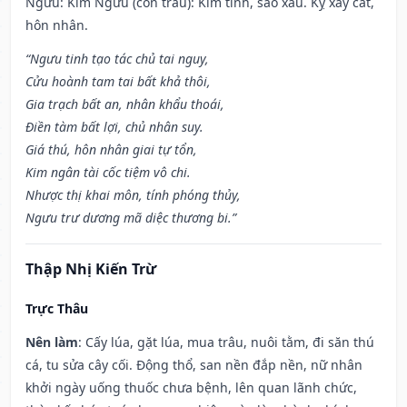
Ngưu: Kim Ngưu (con trâu): Kim tinh, sao xấu. Kỵ xây cất,
hôn nhân.
“Ngưu tinh tạo tác chủ tai nguy,
Cửu hoành tam tai bất khả thôi,
Gia trạch bất an, nhân khẩu thoái,
Điền tàm bất lợi, chủ nhân suy.
Giá thú, hôn nhân giai tự tổn,
Kim ngân tài cốc tiệm vô chi.
Nhược thị khai môn, tính phóng thủy,
Ngưu trư dương mã diệc thương bi.”
Thập Nhị Kiến Trừ
Trực Thâu
Nên làm
: Cấy lúa, gặt lúa, mua trâu, nuôi tằm, đi săn thú
cá, tu sửa cây cối. Động thổ, san nền đắp nền, nữ nhân
khởi ngày uống thuốc chưa bệnh, lên quan lãnh chức,