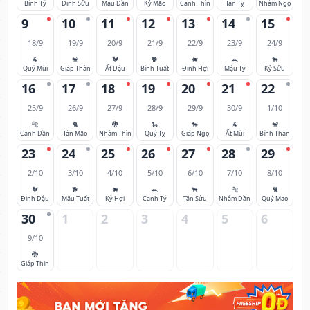
Bính Tý
Đinh Sửu
Mậu Dần
Kỷ Mão
Canh Thìn
Tân Tỵ
Nhâm Ngọ
9
10
11
12
13
14
15
18/9
19/9
20/9
21/9
22/9
23/9
24/9
🐐
🐒
🐓
🐕
🐖
🐀
🐂
Quý Mùi
Giáp Thân
Ất Dậu
Bính Tuất
Đinh Hợi
Mậu Tý
Kỷ Sửu
16
17
18
19
20
21
22
25/9
26/9
27/9
28/9
29/9
30/9
1/10
🐅
🐈
🐉
🐍
🐎
🐐
🐒
Canh Dần
Tân Mão
Nhâm Thìn
Quý Tỵ
Giáp Ngọ
Ất Mùi
Bính Thân
23
24
25
26
27
28
29
2/10
3/10
4/10
5/10
6/10
7/10
8/10
🐓
🐕
🐖
🐀
🐂
🐅
🐈
Đinh Dậu
Mậu Tuất
Kỷ Hợi
Canh Tý
Tân Sửu
Nhâm Dần
Quý Mão
30
1
2
3
4
5
6
9/10
🐉
Giáp Thìn