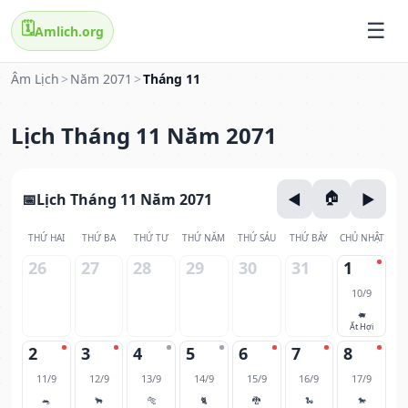
🗓️
Amlich.org
Âm Lịch
>
Năm 2071
>
Tháng 11
Lịch Tháng 11 Năm 2071
Lịch Tháng 11 Năm 2071
THỨ HAI
THỨ BA
THỨ TƯ
THỨ NĂM
THỨ SÁU
THỨ BẢY
CHỦ NHẬT
26
27
28
29
30
31
1
10/9
🐖
Ất Hợi
2
3
4
5
6
7
8
11/9
12/9
13/9
14/9
15/9
16/9
17/9
🐀
🐂
🐅
🐈
🐉
🐍
🐎