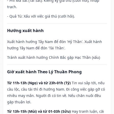
- Phi Ma Sát (Tai Sát): Kiêng kỵ giá thú (cưới hỏi), nhập
trạch.
- Quả Tú: Xấu với việc giá thú (cưới hỏi).
Hướng xuất hành
Xuất hành hướng Tây Nam để đón 'Hỷ Thần'. Xuất hành
hướng Tây Nam để đón 'Tài Thần'.
Tránh xuất hành hướng Chính Bắc gặp Hạc Thần (xấu)
Giờ xuất hành Theo Lý Thuần Phong
Từ 11h-13h (Ngọ) và từ 23h-01h (Tý)
Tin vui sắp tới, nếu
cầu lộc, cầu tài thì đi hướng Nam. Đi công việc gặp gỡ có
nhiều may mắn. Người đi có tin về. Nếu chăn nuôi đều
gặp thuận lợi.
Từ 13h-15h (Mùi) và từ 01-03h (Sửu)
Hay tranh luận, cãi