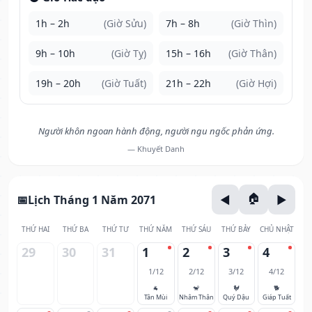
1h – 2h
(Giờ Sửu)
7h – 8h
(Giờ Thìn)
9h – 10h
(Giờ Tỵ)
15h – 16h
(Giờ Thân)
19h – 20h
(Giờ Tuất)
21h – 22h
(Giờ Hợi)
Người khôn ngoan hành động, người ngu ngốc phản ứng.
— Khuyết Danh
Lịch Tháng 1 Năm 2071
THỨ HAI
THỨ BA
THỨ TƯ
THỨ NĂM
THỨ SÁU
THỨ BẢY
CHỦ NHẬT
29
30
31
1
2
3
4
1/12
2/12
3/12
4/12
🐐
🐒
🐓
🐕
Tân Mùi
Nhâm Thân
Quý Dậu
Giáp Tuất