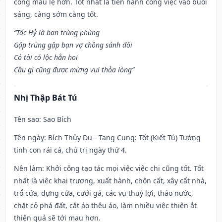
công mau lẹ hơn. Tốt nhất là tiến hành công việc vào buổi
sáng, càng sớm càng tốt.
“Tốc Hỷ là bạn trùng phùng
Gặp trùng gặp bạn vợ chồng sánh đôi
Có tài có lộc hẳn hoi
Cầu gì cũng được mừng vui thỏa lòng”
Nhị Thập Bát Tú
Tên sao
: Sao Bích
Tên ngày
: Bích Thủy Du - Tang Cung: Tốt (Kiết Tú) Tướng
tinh con rái cá, chủ trị ngày thứ 4.
Nên làm
: Khởi công tạo tác mọi việc việc chi cũng tốt. Tốt
nhất là việc khai trương, xuất hành, chôn cất, xây cất nhà,
trổ cửa, dựng cửa, cưới gả, các vụ thuỷ lợi, tháo nước,
chặt cỏ phá đất, cắt áo thêu áo, làm nhiều việc thiện ắt
thiện quả sẽ tới mau hơn.