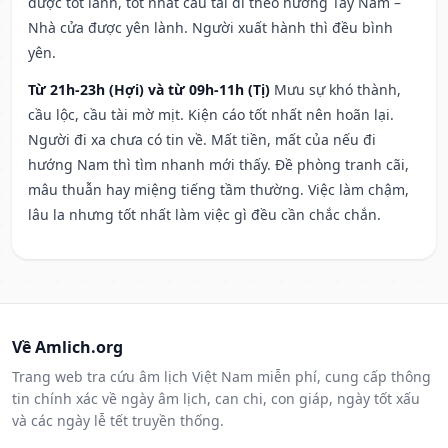
được tốt lành, tốt nhất cầu tài đi theo hướng Tây Nam –
Nhà cửa được yên lành. Người xuất hành thì đều bình
yên.
Từ 21h-23h (Hợi) và từ 09h-11h (Tị)
Mưu sự khó thành,
cầu lộc, cầu tài mờ mịt. Kiện cáo tốt nhất nên hoãn lại.
Người đi xa chưa có tin về. Mất tiền, mất của nếu đi
hướng Nam thì tìm nhanh mới thấy. Đề phòng tranh cãi,
mâu thuẫn hay miệng tiếng tầm thường. Việc làm chậm,
lâu la nhưng tốt nhất làm việc gì đều cần chắc chắn.
Về Amlich.org
Trang web tra cứu âm lịch Việt Nam miễn phí, cung cấp thông
tin chính xác về ngày âm lịch, can chi, con giáp, ngày tốt xấu
và các ngày lễ tết truyền thống.