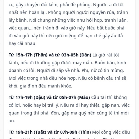
cọ, gây chuyện đói kém, phải đề phòng. Người ra đi tốt
nhất nên hoãn lại. Phòng người người nguyền rủa, tránh
lây bệnh. Nói chung những việc như hội họp, tranh luận,
việc quan,…nên tránh đi vào giờ này. Nếu bắt buộc phải
đi vào giờ này thì nên giữ miệng để hạn ché gây ẩu đả
hay cãi nhau.
Từ 15h-17h (Thân) và từ 03h-05h (Dần)
Là giờ rất tốt
lành, nếu đi thường gặp được may mắn. Buôn bán, kinh
doanh có lời. Người đi sắp về nhà. Phụ nữ có tin mừng.
Mọi việc trong nhà đều hòa hợp. Nếu có bệnh cầu thì sẽ
khỏi, gia đình đều mạnh khỏe.
Từ 17h-19h (Dậu) và từ 05h-07h (Mão)
Cầu tài thì không
có lợi, hoặc hay bị trái ý. Nếu ra đi hay thiệt, gặp nạn, việc
quan trọng thì phải đòn, gặp ma quỷ nên cúng tế thì mới
an.
Từ 19h-21h (Tuất) và từ 07h-09h (Thìn)
Mọi công việc đều