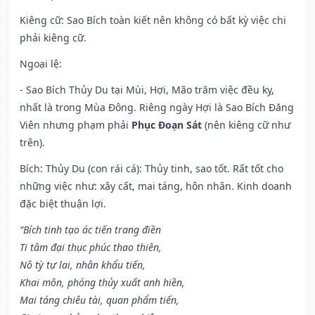
Kiêng cữ
: Sao Bích toàn kiết nên không có bất kỳ việc chi
phải kiêng cữ.
Ngoại lệ
:
- Sao Bích Thủy Du tại Mùi, Hợi, Mão trăm việc đều kỵ,
nhất là trong Mùa Đông. Riêng ngày Hợi là Sao Bích Đăng
Viên nhưng phạm phải
Phục Đoạn Sát
(nên kiêng cữ như
trên).
Bích: Thủy Du (con rái cá): Thủy tinh, sao tốt. Rất tốt cho
những việc như: xây cất, mai táng, hôn nhân. Kinh doanh
đặc biệt thuận lợi.
“Bích tinh tạo ác tiến trang điền
Ti tâm đại thục phúc thao thiên,
Nô tỳ tự lai, nhân khẩu tiến,
Khai môn, phóng thủy xuất anh hiền,
Mai táng chiêu tài, quan phẩm tiến,