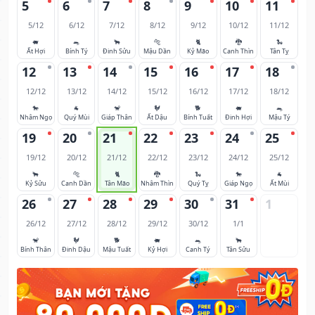
5
6
7
8
9
10
11
5/12
6/12
7/12
8/12
9/12
10/12
11/12
🐖
🐀
🐂
🐅
🐈
🐉
🐍
Ất Hợi
Bính Tý
Đinh Sửu
Mậu Dần
Kỷ Mão
Canh Thìn
Tân Tỵ
12
13
14
15
16
17
18
12/12
13/12
14/12
15/12
16/12
17/12
18/12
🐎
🐐
🐒
🐓
🐕
🐖
🐀
Nhâm Ngọ
Quý Mùi
Giáp Thân
Ất Dậu
Bính Tuất
Đinh Hợi
Mậu Tý
19
20
21
22
23
24
25
19/12
20/12
21/12
22/12
23/12
24/12
25/12
🐂
🐅
🐈
🐉
🐍
🐎
🐐
Kỷ Sửu
Canh Dần
Tân Mão
Nhâm Thìn
Quý Tỵ
Giáp Ngọ
Ất Mùi
26
27
28
29
30
31
1
26/12
27/12
28/12
29/12
30/12
1/1
🐒
🐓
🐕
🐖
🐀
🐂
Bính Thân
Đinh Dậu
Mậu Tuất
Kỷ Hợi
Canh Tý
Tân Sửu