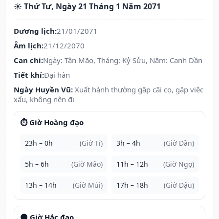
☀️ Thứ Tư, Ngày 21 Tháng 1 Năm 2071
Dương lịch:
21/01/2071
Âm lịch:
21/12/2070
Can chi:
Ngày: Tân Mão, Tháng: Kỷ Sửu, Năm: Canh Dần
Tiết khí:
Đại hàn
Ngày Huyền Vũ:
Xuất hành thường gặp cãi cọ, gặp việc
xấu, không nên đi
⏱️ Giờ Hoàng đạo
23h – 0h
(Giờ Tí)
3h – 4h
(Giờ Dần)
5h – 6h
(Giờ Mão)
11h – 12h
(Giờ Ngọ)
13h – 14h
(Giờ Mùi)
17h – 18h
(Giờ Dậu)
🌑 Giờ Hắc đạo