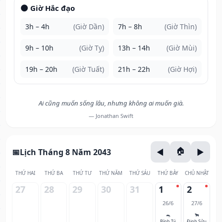
🌑 Giờ Hắc đạo
3h – 4h
(Giờ Dần)
7h – 8h
(Giờ Thìn)
9h – 10h
(Giờ Tỵ)
13h – 14h
(Giờ Mùi)
19h – 20h
(Giờ Tuất)
21h – 22h
(Giờ Hợi)
Ai cũng muốn sống lâu, nhưng không ai muốn già.
— Jonathan Swift
Lịch Tháng 8 Năm 2043
THỨ HAI
THỨ BA
THỨ TƯ
THỨ NĂM
THỨ SÁU
THỨ BẢY
CHỦ NHẬT
27
28
29
30
31
1
2
26/6
27/6
🐀
🐂
Bính Tý
Đinh Sửu