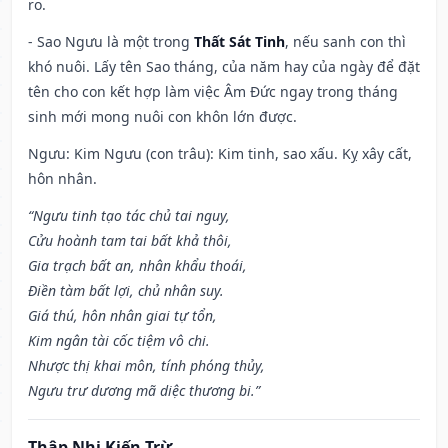
ro.
- Sao Ngưu là một trong
Thất Sát Tinh
, nếu sanh con thì
khó nuôi. Lấy tên Sao tháng, của năm hay của ngày để đặt
tên cho con kết hợp làm việc Âm Đức ngay trong tháng
sinh mới mong nuôi con khôn lớn được.
Ngưu: Kim Ngưu (con trâu): Kim tinh, sao xấu. Kỵ xây cất,
hôn nhân.
“Ngưu tinh tạo tác chủ tai nguy,
Cửu hoành tam tai bất khả thôi,
Gia trạch bất an, nhân khẩu thoái,
Điền tàm bất lợi, chủ nhân suy.
Giá thú, hôn nhân giai tự tổn,
Kim ngân tài cốc tiệm vô chi.
Nhược thị khai môn, tính phóng thủy,
Ngưu trư dương mã diệc thương bi.”
Thập Nhị Kiến Trừ