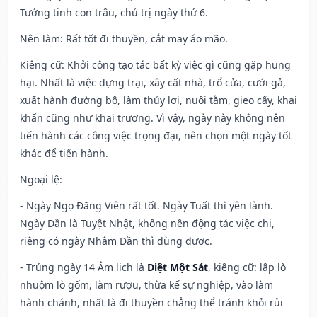
Tướng tinh con trâu, chủ trị ngày thứ 6.
Nên làm
: Rất tốt đi thuyền, cắt may áo mão.
Kiêng cữ
: Khởi công tạo tác bất kỳ việc gì cũng gặp hung
hại. Nhất là việc dựng trại, xây cất nhà, trổ cửa, cưới gả,
xuất hành đường bộ, làm thủy lợi, nuôi tằm, gieo cấy, khai
khẩn cũng như khai trương. Vì vậy, ngày này không nên
tiến hành các công việc trọng đại, nên chọn một ngày tốt
khác để tiến hành.
Ngoại lệ
:
- Ngày Ngọ Đăng Viên rất tốt. Ngày Tuất thì yên lành.
Ngày Dần là Tuyệt Nhật, không nên động tác việc chi,
riêng có ngày Nhâm Dần thì dùng được.
- Trúng ngày 14 Âm lịch là
Diệt Một Sát
, kiêng cữ: lập lò
nhuộm lò gốm, làm rượu, thừa kế sự nghiệp, vào làm
hành chánh, nhất là đi thuyền chẳng thể tránh khỏi rủi