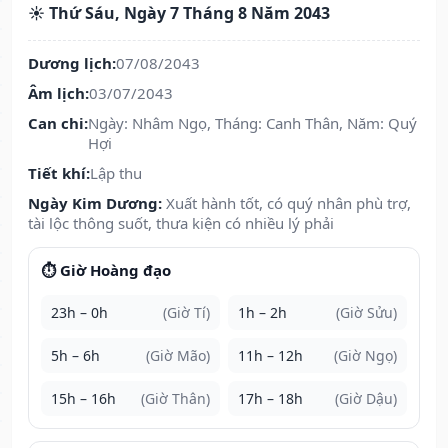
☀️ Thứ Sáu, Ngày 7 Tháng 8 Năm 2043
Dương lịch:
07/08/2043
Âm lịch:
03/07/2043
Can chi:
Ngày: Nhâm Ngọ, Tháng: Canh Thân, Năm: Quý
Hợi
Tiết khí:
Lập thu
Ngày Kim Dương:
Xuất hành tốt, có quý nhân phù trợ,
tài lộc thông suốt, thưa kiện có nhiều lý phải
⏱️ Giờ Hoàng đạo
23h – 0h
(Giờ Tí)
1h – 2h
(Giờ Sửu)
5h – 6h
(Giờ Mão)
11h – 12h
(Giờ Ngọ)
15h – 16h
(Giờ Thân)
17h – 18h
(Giờ Dậu)