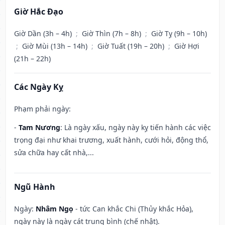
Giờ Hắc Đạo
Giờ Dần (3h – 4h)
;
Giờ Thìn (7h – 8h)
;
Giờ Tỵ (9h – 10h)
;
Giờ Mùi (13h – 14h)
;
Giờ Tuất (19h – 20h)
;
Giờ Hợi
(21h – 22h)
Các Ngày Kỵ
Phạm phải ngày:
-
Tam Nương
: Là ngày xấu, ngày này kỵ tiến hành các việc
trọng đại như khai trương, xuất hành, cưới hỏi, động thổ,
sửa chữa hay cất nhà,...
Ngũ Hành
Ngày:
Nhâm Ngọ
- tức Can khắc Chi (Thủy khắc Hỏa),
ngày này là ngày cát trung bình (chế nhật).