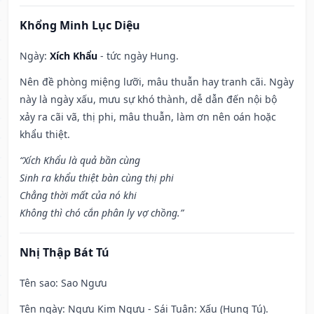
Khổng Minh Lục Diệu
Ngày:
Xích Khẩu
- tức ngày Hung.
Nên đề phòng miệng lưỡi, mâu thuẫn hay tranh cãi. Ngày
này là ngày xấu, mưu sự khó thành, dễ dẫn đến nội bộ
xảy ra cãi vã, thị phi, mâu thuẫn, làm ơn nên oán hoặc
khẩu thiệt.
“Xích Khẩu là quả bần cùng
Sinh ra khẩu thiệt bàn cùng thị phi
Chẳng thời mất của nó khi
Không thì chó cắn phân ly vợ chồng.”
Nhị Thập Bát Tú
Tên sao
: Sao Ngưu
Tên ngày
: Ngưu Kim Ngưu - Sái Tuân: Xấu (Hung Tú).