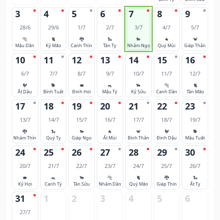
3
4
5
6
7
8
9
28/6
29/6
1/7
2/7
3/7
4/7
5/7
🐅
🐈
🐉
🐍
🐎
🐐
🐒
Mậu Dần
Kỷ Mão
Canh Thìn
Tân Tỵ
Nhâm Ngọ
Quý Mùi
Giáp Thân
10
11
12
13
14
15
16
6/7
7/7
8/7
9/7
10/7
11/7
12/7
🐓
🐕
🐖
🐀
🐂
🐅
🐈
Ất Dậu
Bính Tuất
Đinh Hợi
Mậu Tý
Kỷ Sửu
Canh Dần
Tân Mão
17
18
19
20
21
22
23
13/7
14/7
15/7
16/7
17/7
18/7
19/7
🐉
🐍
🐎
🐐
🐒
🐓
🐕
Nhâm Thìn
Quý Tỵ
Giáp Ngọ
Ất Mùi
Bính Thân
Đinh Dậu
Mậu Tuất
24
25
26
27
28
29
30
20/7
21/7
22/7
23/7
24/7
25/7
26/7
🐖
🐀
🐂
🐅
🐈
🐉
🐍
Kỷ Hợi
Canh Tý
Tân Sửu
Nhâm Dần
Quý Mão
Giáp Thìn
Ất Tỵ
31
1
2
3
4
5
6
27/7