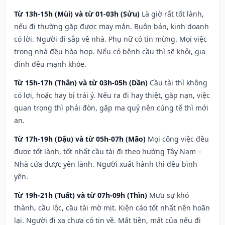
Từ 13h-15h (Mùi) và từ 01-03h (Sửu)
Là giờ rất tốt lành,
nếu đi thường gặp được may mắn. Buôn bán, kinh doanh
có lời. Người đi sắp về nhà. Phụ nữ có tin mừng. Mọi việc
trong nhà đều hòa hợp. Nếu có bệnh cầu thì sẽ khỏi, gia
đình đều mạnh khỏe.
Từ 15h-17h (Thân) và từ 03h-05h (Dần)
Cầu tài thì không
có lợi, hoặc hay bị trái ý. Nếu ra đi hay thiệt, gặp nạn, việc
quan trọng thì phải đòn, gặp ma quỷ nên cúng tế thì mới
an.
Từ 17h-19h (Dậu) và từ 05h-07h (Mão)
Mọi công việc đều
được tốt lành, tốt nhất cầu tài đi theo hướng Tây Nam –
Nhà cửa được yên lành. Người xuất hành thì đều bình
yên.
Từ 19h-21h (Tuất) và từ 07h-09h (Thìn)
Mưu sự khó
thành, cầu lộc, cầu tài mờ mịt. Kiện cáo tốt nhất nên hoãn
lại. Người đi xa chưa có tin về. Mất tiền, mất của nếu đi