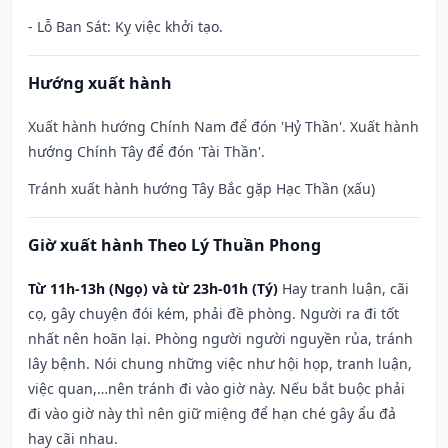
- Lỗ Ban Sát: Kỵ việc khởi tạo.
Hướng xuất hành
Xuất hành hướng Chính Nam để đón 'Hỷ Thần'. Xuất hành
hướng Chính Tây để đón 'Tài Thần'.
Tránh xuất hành hướng Tây Bắc gặp Hạc Thần (xấu)
Giờ xuất hành Theo Lý Thuần Phong
Từ 11h-13h (Ngọ) và từ 23h-01h (Tý)
Hay tranh luận, cãi
cọ, gây chuyện đói kém, phải đề phòng. Người ra đi tốt
nhất nên hoãn lại. Phòng người người nguyền rủa, tránh
lây bệnh. Nói chung những việc như hội họp, tranh luận,
việc quan,…nên tránh đi vào giờ này. Nếu bắt buộc phải
đi vào giờ này thì nên giữ miệng để hạn ché gây ẩu đả
hay cãi nhau.