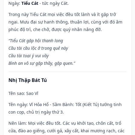
Ngày:
Tiểu Cát
- tức ngày Cát.
Trong này Tiểu Cát mọi việc đều tốt lành và ít gặp trở
ngại. Mưu đại sự hanh thông, thuận lợi, cùng với đó âm
phúc độ trì, che chở, được quý nhân nâng đỡ.
“Tiểu Cát gặp hội thanh long
Cầu tài cầu lộc ở trong quẻ này
Cầu tài toại ý vui vầy
Bình an vô sự gặp thầy, gặp quen.”
Nhị Thập Bát Tú
Tên sao
: Sao Vĩ
Tên ngày
: Vĩ Hỏa Hổ - Sầm Bành: Tốt (Kiết Tú) tướng tinh
con cọp, chủ trị ngày thứ 3.
Nên làm
: Mọi việc đều tốt. Các vụ khởi tạo, chôn cất, trổ
cửa, đào ao giếng, cưới gả, xây cất, khai mương rạch, các