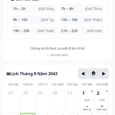
1h – 2h
(Giờ Sửu)
7h – 8h
(Giờ Thìn)
9h – 10h
(Giờ Tỵ)
15h – 16h
(Giờ Thân)
19h – 20h
(Giờ Tuất)
21h – 22h
(Giờ Hợi)
Chúng ta chỉ thực sự mất đi khi từ bỏ.
— Khuyết danh
Lịch Tháng 8 Năm 2043
THỨ HAI
THỨ BA
THỨ TƯ
THỨ NĂM
THỨ SÁU
THỨ BẢY
CHỦ NHẬT
27
28
29
30
31
1
2
26/6
27/6
🐀
🐂
Bính Tý
Đinh Sửu