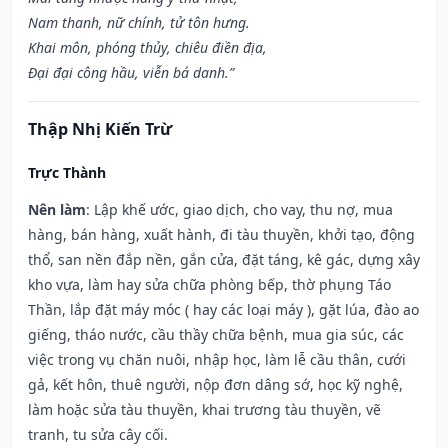
Nam thanh, nữ chính, tử tôn hưng.
Khai môn, phóng thủy, chiêu điền địa,
Đại đại công hầu, viễn bá danh.”
Thập Nhị Kiến Trừ
Trực Thành
Nên làm
: Lập khế ước, giao dịch, cho vay, thu nợ, mua
hàng, bán hàng, xuất hành, đi tàu thuyền, khởi tạo, động
thổ, san nền đắp nền, gắn cửa, đặt táng, kê gác, dựng xây
kho vựa, làm hay sửa chữa phòng bếp, thờ phụng Táo
Thần, lắp đặt máy móc ( hay các loại máy ), gặt lúa, đào ao
giếng, tháo nước, cầu thầy chữa bệnh, mua gia súc, các
việc trong vụ chăn nuôi, nhập học, làm lễ cầu thân, cưới
gả, kết hôn, thuê người, nộp đơn dâng sớ, học kỹ nghệ,
làm hoặc sửa tàu thuyền, khai trương tàu thuyền, vẽ
tranh, tu sửa cây cối.