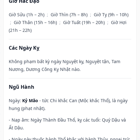
Giờ Hắc Đạo
Giờ Sửu (1h – 2h)
;
Giờ Thìn (7h – 8h)
;
Giờ Tỵ (9h – 10h)
;
Giờ Thân (15h – 16h)
;
Giờ Tuất (19h – 20h)
;
Giờ Hợi
(21h – 22h)
Các Ngày Kỵ
Không phạm bất kỳ ngày Nguyệt kỵ, Nguyệt tận, Tam
Nương, Dương Công Kỵ Nhật nào.
Ngũ Hành
Ngày:
Kỷ Mão
- tức Chi khắc Can (Mộc khắc Thổ), là ngày
hung (phạt nhật).
- Nạp âm: Ngày Thành Đầu Thổ, kỵ các tuổi: Quý Dậu và
Ất Dậu.
- Ngày này thuộc hành Thổ khắc với hành Thủy, ngoại trừ