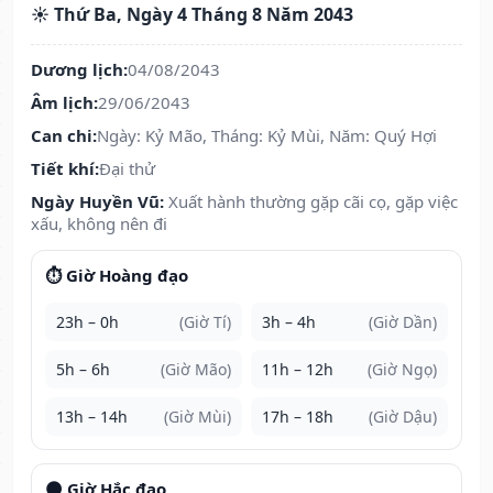
☀️ Thứ Ba, Ngày 4 Tháng 8 Năm 2043
Dương lịch:
04/08/2043
Âm lịch:
29/06/2043
Can chi:
Ngày: Kỷ Mão, Tháng: Kỷ Mùi, Năm: Quý Hợi
Tiết khí:
Đại thử
Ngày Huyền Vũ:
Xuất hành thường gặp cãi cọ, gặp việc
xấu, không nên đi
⏱️ Giờ Hoàng đạo
23h – 0h
(Giờ Tí)
3h – 4h
(Giờ Dần)
5h – 6h
(Giờ Mão)
11h – 12h
(Giờ Ngọ)
13h – 14h
(Giờ Mùi)
17h – 18h
(Giờ Dậu)
🌑 Giờ Hắc đạo