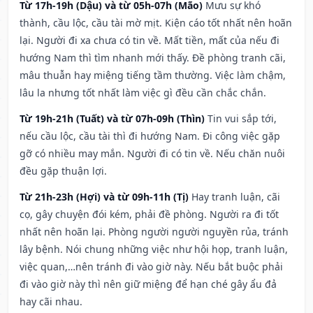
Từ 17h-19h (Dậu) và từ 05h-07h (Mão)
Mưu sự khó
thành, cầu lộc, cầu tài mờ mịt. Kiện cáo tốt nhất nên hoãn
lại. Người đi xa chưa có tin về. Mất tiền, mất của nếu đi
hướng Nam thì tìm nhanh mới thấy. Đề phòng tranh cãi,
mâu thuẫn hay miệng tiếng tầm thường. Việc làm chậm,
lâu la nhưng tốt nhất làm việc gì đều cần chắc chắn.
Từ 19h-21h (Tuất) và từ 07h-09h (Thìn)
Tin vui sắp tới,
nếu cầu lộc, cầu tài thì đi hướng Nam. Đi công việc gặp
gỡ có nhiều may mắn. Người đi có tin về. Nếu chăn nuôi
đều gặp thuận lợi.
Từ 21h-23h (Hợi) và từ 09h-11h (Tị)
Hay tranh luận, cãi
cọ, gây chuyện đói kém, phải đề phòng. Người ra đi tốt
nhất nên hoãn lại. Phòng người người nguyền rủa, tránh
lây bệnh. Nói chung những việc như hội họp, tranh luận,
việc quan,…nên tránh đi vào giờ này. Nếu bắt buộc phải
đi vào giờ này thì nên giữ miệng để hạn ché gây ẩu đả
hay cãi nhau.