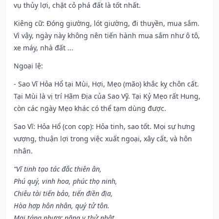
vụ thủy lợi, chặt cỏ phá đất là tốt nhất.
Kiêng cữ
: Đóng giường, lót giường, đi thuyền, mua sắm.
Vì vậy, ngày này không nên tiến hành mua sắm như ô tô,
xe máy, nhà đất ...
Ngoại lệ
:
- Sao Vĩ Hỏa Hổ tại Mùi, Hợi, Mẹo (mão) khắc kỵ chôn cất.
Tại Mùi là vị trí Hãm Địa của Sao Vỹ. Tại Kỷ Mẹo rất Hung,
còn các ngày Mẹo khác có thể tạm dùng được.
Sao Vĩ: Hỏa Hổ (con cọp): Hỏa tinh, sao tốt. Mọi sự hưng
vượng, thuận lợi trong việc xuất ngoại, xây cất, và hôn
nhân.
“Vĩ tinh tạo tác đắc thiên ân,
Phú quý, vinh hoa, phúc thọ ninh,
Chiêu tài tiến bảo, tiến điền địa,
Hòa hợp hôn nhân, quý tử tôn.
Mai táng nhược năng y thử nhật,