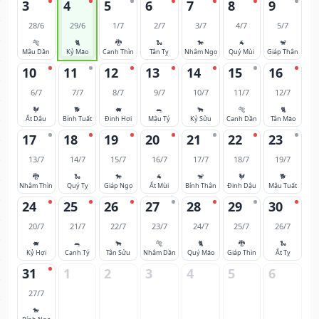
3
4
5
6
7
8
9
28/6
29/6
1/7
2/7
3/7
4/7
5/7
🐅
🐈
🐉
🐍
🐎
🐐
🐒
Mậu Dần
Kỷ Mão
Canh Thìn
Tân Tỵ
Nhâm Ngọ
Quý Mùi
Giáp Thân
10
11
12
13
14
15
16
6/7
7/7
8/7
9/7
10/7
11/7
12/7
🐓
🐕
🐖
🐀
🐂
🐅
🐈
Ất Dậu
Bính Tuất
Đinh Hợi
Mậu Tý
Kỷ Sửu
Canh Dần
Tân Mão
17
18
19
20
21
22
23
13/7
14/7
15/7
16/7
17/7
18/7
19/7
🐉
🐍
🐎
🐐
🐒
🐓
🐕
Nhâm Thìn
Quý Tỵ
Giáp Ngọ
Ất Mùi
Bính Thân
Đinh Dậu
Mậu Tuất
24
25
26
27
28
29
30
20/7
21/7
22/7
23/7
24/7
25/7
26/7
🐖
🐀
🐂
🐅
🐈
🐉
🐍
Kỷ Hợi
Canh Tý
Tân Sửu
Nhâm Dần
Quý Mão
Giáp Thìn
Ất Tỵ
31
1
2
3
4
5
6
27/7
🐎