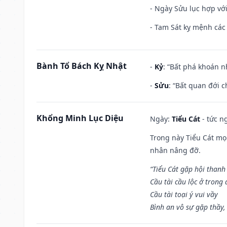
- Ngày Sửu lục hợp với
- Tam Sát kỵ mệnh các 
Bành Tổ Bách Kỵ Nhật
-
Kỷ
: “Bất phá khoán 
-
Sửu
: “Bất quan đới 
Khổng Minh Lục Diệu
Ngày:
Tiểu Cát
- tức n
Trong này Tiểu Cát mọi
nhân nâng đỡ.
“Tiểu Cát gặp hội thanh
Cầu tài cầu lộc ở trong
Cầu tài toại ý vui vầy
Bình an vô sự gặp thầy,