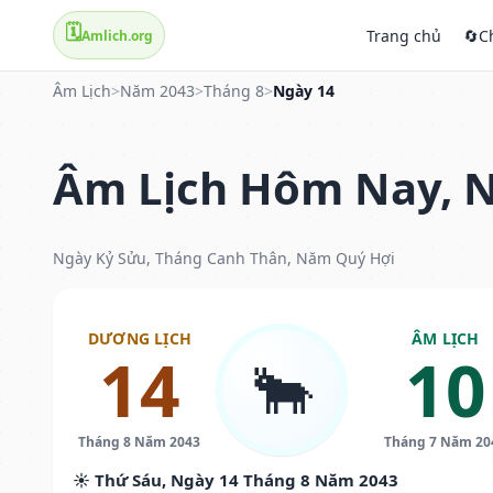
🗓️
Trang chủ
🔄
C
Amlich.org
Âm Lịch
>
Năm 2043
>
Tháng 8
>
Ngày 14
Âm Lịch Hôm Nay, N
Ngày Kỷ Sửu, Tháng Canh Thân, Năm Quý Hợi
DƯƠNG LỊCH
ÂM LỊCH
14
10
🐂
Tháng 8 Năm 2043
Tháng 7 Năm 20
☀️ Thứ Sáu, Ngày 14 Tháng 8 Năm 2043