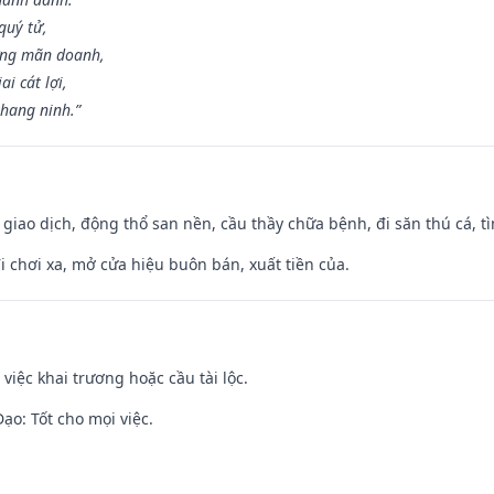
quý tử,
ơng mãn doanh,
i cát lợi,
khang ninh.”
, giao dịch, động thổ san nền, cầu thầy chữa bệnh, đi săn thú cá, 
đi chơi xa, mở cửa hiệu buôn bán, xuất tiền của.
việc khai trương hoặc cầu tài lộc.
o: Tốt cho mọi việc.