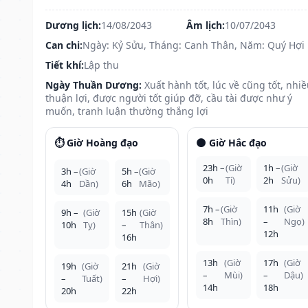
Dương lịch:
14/08/2043
Âm lịch:
10/07/2043
Can chi:
Ngày: Kỷ Sửu, Tháng: Canh Thân, Năm: Quý Hợi
Tiết khí:
Lập thu
Ngày Thuần Dương:
Xuất hành tốt, lúc về cũng tốt, nhi
thuận lợi, được người tốt giúp đỡ, cầu tài được như ý
muốn, tranh luận thường thắng lợi
⏱️ Giờ Hoàng đạo
🌑 Giờ Hắc đạo
23h –
(Giờ
1h –
(Giờ
3h –
(Giờ
5h –
(Giờ
0h
Tí)
2h
Sửu)
4h
Dần)
6h
Mão)
7h –
(Giờ
11h
(Giờ
9h –
(Giờ
15h
(Giờ
8h
Thìn)
–
Ngọ)
10h
Tỵ)
–
Thân)
12h
16h
13h
(Giờ
17h
(Giờ
19h
(Giờ
21h
(Giờ
–
Mùi)
–
Dậu)
–
Tuất)
–
Hợi)
14h
18h
20h
22h