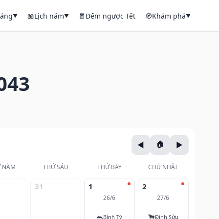
háng
📖
Lịch năm
🧧
Đếm ngược Tết
🧭
Khám phá
▼
▼
▼
043
 NĂM
THỨ SÁU
THỨ BẢY
CHỦ NHẬT
31
1
2
26/6
27/6
🐀
🐂
Bính Tý
Đinh Sửu