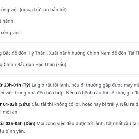
ông việc (ngoại trừ săn bắn tốt).
t hành.
 công việc.
 Bắc để đón 'Hỷ Thần'. Xuất hành hướng Chính Nam để đón 'Tài T
g Chính Bắc gặp Hạc Thần (xấu)
ừ 23h-01h (Tý)
Là giờ rất tốt lành, nếu đi thường gặp được may mắ
ọi việc trong nhà đều hòa hợp. Nếu có bệnh cầu thì sẽ khỏi, gia 
ừ 01-03h (Sửu)
Cầu tài thì không có lợi, hoặc hay bị trái ý. Nếu ra 
ì mới an.
từ 03h-05h (Dần)
Mọi công việc đều được tốt lành, tốt nhất cầu t
ều bình yên.