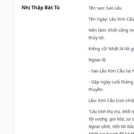
Nhị Thập Bát Tú
Tên sao
: Sao Lâu
Tên ngày
: Lâu Kim Cẩu
Nên làm
: Khởi công mọ
thủy lợi.
Kiêng cữ
: Nhất là lót
Ngoại lệ
:
- Sao Lâu Kim Cẩu tại N
- Gặp ngày cuối tháng
thuyền.
Lâu: Kim Cẩu (con chó):
“Lâu tinh thụ trụ, khởi 
Tài vượng, gia hòa, sự 
Ngoại cảnh, tiền tài bác
Nhất gia huynh đệ bá t