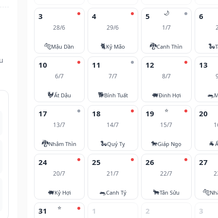
🌙
3
4
5
6
28/6
29/6
1/7
🐅
🐈
🐉
🐍
Mậu Dần
Kỷ Mão
Canh Thìn
T
ều
10
11
12
13
6/7
7/7
8/7
🐓
🐕
🐖
🐀
Ất Dậu
Bính Tuất
Đinh Hợi
M
⭐
17
18
19
20
13/7
14/7
15/7
1
🐉
🐍
🐎
🐐
Nhâm Thìn
Quý Tỵ
Giáp Ngọ
Ấ
24
25
26
27
20/7
21/7
22/7
2
🐖
🐀
🐂
🐅
Kỷ Hợi
Canh Tý
Tân Sửu
Nh
⭐
31
1
2
3