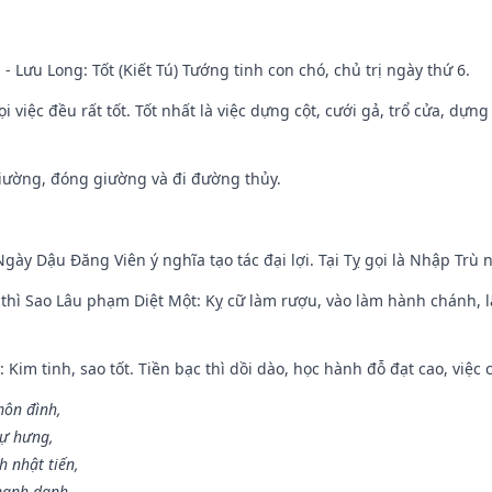
 - Lưu Long: Tốt (Kiết Tú) Tướng tinh con chó, chủ trị ngày thứ 6.
i việc đều rất tốt. Tốt nhất là việc dựng cột, cưới gả, trổ cửa, dựng
 giường, đóng giường và đi đường thủy.
gày Dậu Đăng Viên ý nghĩa tạo tác đại lợi. Tại Tỵ gọi là Nhập Trù nê
 thì Sao Lâu phạm Diệt Một: Kỵ cữ làm rượu, vào làm hành chánh, l
 Kim tinh, sao tốt. Tiền bạc thì dồi dào, học hành đỗ đạt cao, việc cư
môn đình,
sự hưng,
h nhật tiến,
hanh danh.