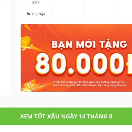
27/7
🐎
Bính Ngọ
XEM TỐT XẤU NGÀY 14 THÁNG 8