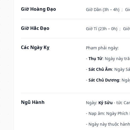
Giờ Hoàng Đạo
Giờ Dần (3h – 4h)
;
Gi
Giờ Hắc Đạo
Giờ Tí (23h – 0h)
;
Giờ
Các Ngày Kỵ
Phạm phải ngày:
-
Thụ Tử
: Ngày này tr
-
Sát Chủ Âm
: Ngày Sá
-
Sát Chủ Dương
: Ngà
Ngũ Hành
Ngày:
Kỷ Sửu
- tức Ca
- Nạp âm: Ngày Phích L
- Ngày này thuộc hành