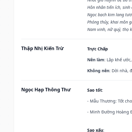
Hôn nhân tiến ích, sinh 
Ngọc bạch kim lang tư
Phóng thủy, khai môn gia
Nam vinh, nữ quý, thọ 
Thập Nhị Kiến Trừ
Trực Chấp
Nên làm
: Lập khế ước
Không nên
: Dời nhà, 
Ngọc Hạp Thông Thư
Sao tốt
:
- Mẫu Thương: Tốt cho 
- Minh Đường Hoàng Đạ
Sao xấu
: