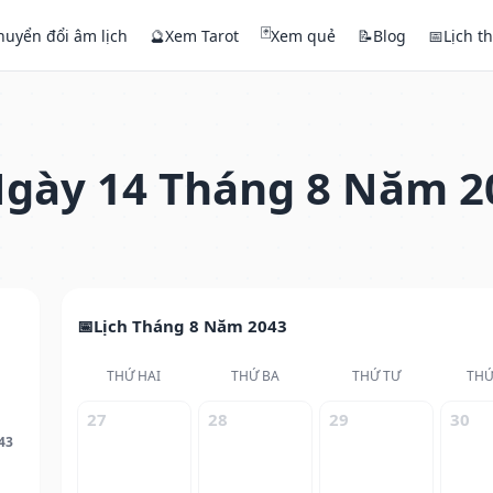
🃏
huyển đổi âm lịch
🔮
Xem Tarot
Xem quẻ
📝
Blog
📅
Lịch t
gày 14 Tháng 8 Năm 2
Lịch Tháng 8 Năm 2043
THỨ HAI
THỨ BA
THỨ TƯ
THỨ
27
28
29
30
43