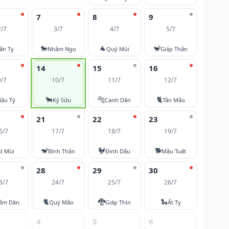
7
8
9
2/7
3/7
4/7
5/7
🐎
🐐
🐒
ân Tỵ
Nhâm Ngọ
Quý Mùi
Giáp Thân
14
15
16
9/7
10/7
11/7
12/7
🐂
🐅
🐈
ậu Tý
Kỷ Sửu
Canh Dần
Tân Mão
21
22
23
6/7
17/7
18/7
19/7
🐒
🐓
🐕
t Mùi
Bính Thân
Đinh Dậu
Mậu Tuất
28
29
30
3/7
24/7
25/7
26/7
🐈
🐉
🐍
âm Dần
Quý Mão
Giáp Thìn
Ất Tỵ
4
5
6