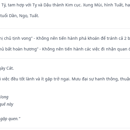
 Tý, tam hợp với Tỵ và Dậu thành Kim cục. Xung Mùi, hình Tuất, hạ
tuổi Dần, Ngọ, Tuất.
nhị chủ tịnh vong” - Không nên tiến hành phá khoán để tránh cả 2
chủ bất hoàn hương” - Không nên tiến hành các việc đi nhận quan 
gày Cát.
 việc đều tốt lành và ít gặp trở ngại. Mưu đại sự hanh thông, thuậ
 long
 quẻ này
 gặp quen.”