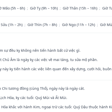
ờ Mão (5h – 6h)
;
Giờ Tỵ (9h – 10h)
;
Giờ Thân (15h – 16h)
;
Giờ T
 Sửu (1h – 2h)
;
Giờ Thìn (7h – 8h)
;
Giờ Ngọ (11h – 12h)
;
Giờ Mù
ăm sự đều kỵ không nên tiến hành bất cứ việc gì.
t Chủ Âm là ngày kỵ các việc về mai táng, tu sửa mộ phần.
y này kỵ tiến hành các việc liên quan đến xây dựng, cưới hỏi, buô
n Chi tương đồng (cùng Thổ), ngày này là ngày cát.
ịch Hỏa, kỵ các tuổi: Quý Mùi và Ất Mùi.
 Hỏa khắc với hành Kim, ngoại trừ các tuổi: Quý Dậu thuộc hành 