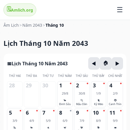
🗓️
Amlich.org
Âm Lịch
>
Năm 2043
>
Tháng 10
Lịch Tháng 10 Năm 2043
Lịch Tháng 10 Năm 2043
THỨ HAI
THỨ BA
THỨ TƯ
THỨ NĂM
THỨ SÁU
THỨ BẢY
CHỦ NHẬT
28
29
30
1
2
3
4
29/8
30/8
1/9
2/9
🐂
🐅
🐈
🐉
Đinh Sửu
Mậu Dần
Kỷ Mão
Canh Thìn
5
6
7
8
9
10
11
3/9
4/9
5/9
6/9
7/9
8/9
9/9
🐍
🐎
🐐
🐒
🐓
🐕
🐖