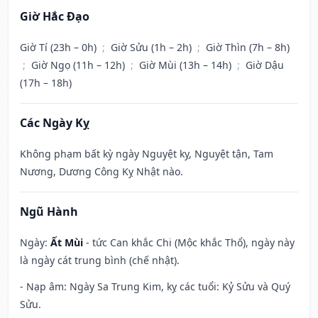
Giờ Hắc Đạo
Giờ Tí (23h – 0h)
;
Giờ Sửu (1h – 2h)
;
Giờ Thìn (7h – 8h)
;
Giờ Ngọ (11h – 12h)
;
Giờ Mùi (13h – 14h)
;
Giờ Dậu
(17h – 18h)
Các Ngày Kỵ
Không phạm bất kỳ ngày Nguyệt kỵ, Nguyệt tận, Tam
Nương, Dương Công Kỵ Nhật nào.
Ngũ Hành
Ngày:
Ất Mùi
- tức Can khắc Chi (Mộc khắc Thổ), ngày này
là ngày cát trung bình (chế nhật).
- Nạp âm: Ngày Sa Trung Kim, kỵ các tuổi: Kỷ Sửu và Quý
Sửu.