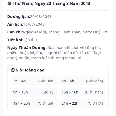
☀️ Thứ Năm, Ngày 20 Tháng 8 Năm 2043
Dương lịch:
20/08/2043
Âm lịch:
16/07/2043
Can chi:
Ngày: Ất Mùi, Tháng: Canh Thân, Năm: Quý Hợi
Tiết khí:
Lập thu
Ngày Thuần Dương:
Xuất hành tốt, lúc về cũng tốt,
nhiều thuận lợi, được người tốt giúp đỡ, cầu tài được
như ý muốn, tranh luận thường thắng lợi
⏱️ Giờ Hoàng đạo
3h – 4h
(Giờ Dần)
5h – 6h
(Giờ Mão)
9h – 10h
(Giờ Tỵ)
15h – 16h
(Giờ Thân)
19h – 20h
(Giờ Tuất)
21h – 22h
(Giờ Hợi)