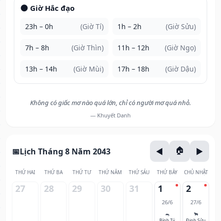
🌑 Giờ Hắc đạo
23h – 0h
(Giờ Tí)
1h – 2h
(Giờ Sửu)
7h – 8h
(Giờ Thìn)
11h – 12h
(Giờ Ngọ)
13h – 14h
(Giờ Mùi)
17h – 18h
(Giờ Dậu)
Không có giấc mơ nào quá lớn, chỉ có người mơ quá nhỏ.
— Khuyết Danh
Lịch Tháng 8 Năm 2043
THỨ HAI
THỨ BA
THỨ TƯ
THỨ NĂM
THỨ SÁU
THỨ BẢY
CHỦ NHẬT
27
28
29
30
31
1
2
26/6
27/6
🐀
🐂
Bính Tý
Đinh Sửu