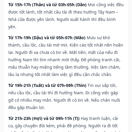
Từ 15h-17h (Thân) và từ 03h-05h (Dần)
Mọi công việc đều
được tốt lành, tốt nhất cầu tài đi theo hướng Tây Nam –
Nhà cửa được yên lành. Người xuất hành thì đều bình
yên.
Từ 17h-19h (Dậu) và từ 05h-07h (Mão)
Mưu sự khó
thành, cầu lộc, cầu tài mờ mịt. Kiện cáo tốt nhất nên hoãn
lại. Người đi xa chưa có tin về. Mất tiền, mất của nếu đi
hướng Nam thì tìm nhanh mới thấy. Đề phòng tranh cãi,
mâu thuẫn hay miệng tiếng tầm thường. Việc làm chậm,
lâu la nhưng tốt nhất làm việc gì đều cần chắc chắn.
Từ 19h-21h (Tuất) và từ 07h-09h (Thìn)
Tin vui sắp tới,
nếu cầu lộc, cầu tài thì đi hướng Nam. Đi công việc gặp
gỡ có nhiều may mắn. Người đi có tin về. Nếu chăn nuôi
đều gặp thuận lợi.
Từ 21h-23h (Hợi) và từ 09h-11h (Tị)
Hay tranh luận, cãi
cọ, gây chuyện đói kém, phải đề phòng. Người ra đi tốt