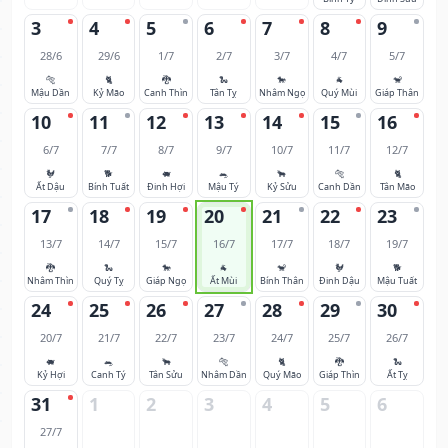
3
4
5
6
7
8
9
28/6
29/6
1/7
2/7
3/7
4/7
5/7
🐅
🐈
🐉
🐍
🐎
🐐
🐒
Mậu Dần
Kỷ Mão
Canh Thìn
Tân Tỵ
Nhâm Ngọ
Quý Mùi
Giáp Thân
10
11
12
13
14
15
16
6/7
7/7
8/7
9/7
10/7
11/7
12/7
🐓
🐕
🐖
🐀
🐂
🐅
🐈
Ất Dậu
Bính Tuất
Đinh Hợi
Mậu Tý
Kỷ Sửu
Canh Dần
Tân Mão
17
18
19
20
21
22
23
13/7
14/7
15/7
16/7
17/7
18/7
19/7
🐉
🐍
🐎
🐐
🐒
🐓
🐕
Nhâm Thìn
Quý Tỵ
Giáp Ngọ
Ất Mùi
Bính Thân
Đinh Dậu
Mậu Tuất
24
25
26
27
28
29
30
20/7
21/7
22/7
23/7
24/7
25/7
26/7
🐖
🐀
🐂
🐅
🐈
🐉
🐍
Kỷ Hợi
Canh Tý
Tân Sửu
Nhâm Dần
Quý Mão
Giáp Thìn
Ất Tỵ
31
1
2
3
4
5
6
27/7