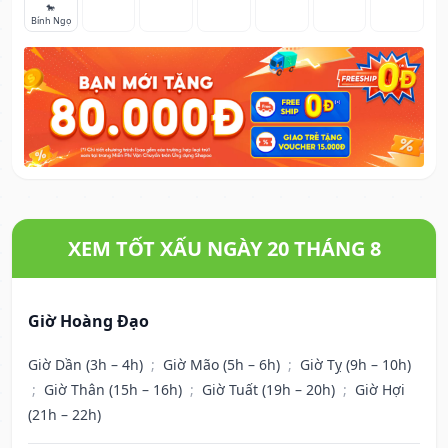
🐎
Bính Ngọ
XEM TỐT XẤU NGÀY 20 THÁNG 8
Giờ Hoàng Đạo
Giờ Dần (3h – 4h)
;
Giờ Mão (5h – 6h)
;
Giờ Tỵ (9h – 10h)
;
Giờ Thân (15h – 16h)
;
Giờ Tuất (19h – 20h)
;
Giờ Hợi
(21h – 22h)