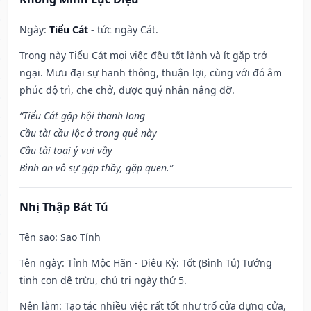
Ngày:
Tiểu Cát
- tức ngày Cát.
Trong này Tiểu Cát mọi việc đều tốt lành và ít gặp trở
ngại. Mưu đại sự hanh thông, thuận lợi, cùng với đó âm
phúc độ trì, che chở, được quý nhân nâng đỡ.
“Tiểu Cát gặp hội thanh long
Cầu tài cầu lộc ở trong quẻ này
Cầu tài toại ý vui vầy
Bình an vô sự gặp thầy, gặp quen.”
Nhị Thập Bát Tú
Tên sao
: Sao Tỉnh
Tên ngày
: Tỉnh Mộc Hãn - Diêu Kỳ: Tốt (Bình Tú) Tướng
tinh con dê trừu, chủ trị ngày thứ 5.
Nên làm
: Tạo tác nhiều việc rất tốt như trổ cửa dựng cửa,