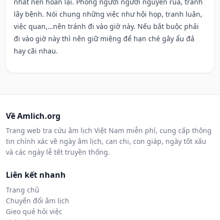
nhất nên hoãn lại. Phòng người người nguyền rủa, tránh
lây bệnh. Nói chung những việc như hội họp, tranh luận,
việc quan,…nên tránh đi vào giờ này. Nếu bắt buộc phải
đi vào giờ này thì nên giữ miệng để hạn ché gây ẩu đả
hay cãi nhau.
Về Amlich.org
Trang web tra cứu âm lịch Việt Nam miễn phí, cung cấp thông
tin chính xác về ngày âm lịch, can chi, con giáp, ngày tốt xấu
và các ngày lễ tết truyền thống.
Liên kết nhanh
Trang chủ
Chuyển đổi âm lịch
Gieo quẻ hỏi việc