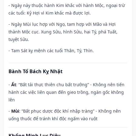
- Ngày này thuộc hành Kim khắc với hành Mộc, ngoại trừ
các tuổi: Kỷ Hợi vì Kim khắc mà được lợi.
- Ngày Mùi lục hợp với Ngọ, tam hợp với Mão và Hợi
thành Mộc cục. Xung Sửu, hình Sửu, hại Tý, phá Tuất,
tuyệt Sửu.
- Tam Sát kỵ mệnh các tuổi Thân, Tý, Thìn.
Bành Tổ Bách Kỵ Nhật
-
Ất
: “Bất tải thực thiên chu bất trưởng” - Không nên tiến
hành các việc liên quan đến gieo trồng, ngàn gốc không
lên
-
Mùi
: “Bất phục dược độc khí nhập tràng” - Không nên
uống thuốc để tránh khí độc ngấm vào ruột
Khổng Minh Lục Diệu