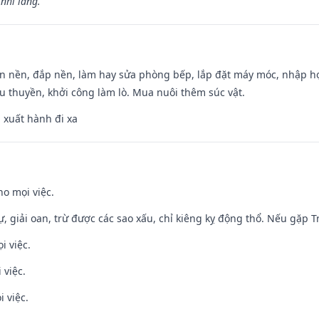
nhi lang.”
an nền, đắp nền, làm hay sửa phòng bếp, lắp đặt máy móc, nhập họ
u thuyền, khởi công làm lò. Mua nuôi thêm súc vật.
, xuất hành đi xa
ho mọi việc.
tự, giải oan, trừ được các sao xấu, chỉ kiêng kỵ động thổ. Nếu gặp Tr
i việc.
 việc.
i việc.