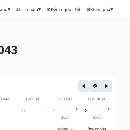
háng
📖
Lịch năm
🧧
Đếm ngược Tết
🧭
Khám phá
▼
▼
▼
043
 NĂM
THỨ SÁU
THỨ BẢY
CHỦ NHẬT
31
1
2
26/6
27/6
🐀
🐂
Bính Tý
Đinh Sửu