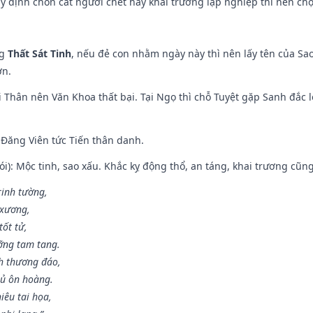
 ý định chôn cất người chết hay khai trường lập nghiệp thì nên ch
ng
Thất Sát Tinh
, nếu đẻ con nhằm ngày này thì nên lấy tên của Sa
ơn.
 Thân nên Văn Khoa thất bại. Tại Ngọ thì chỗ Tuyệt gặp Sanh đắc l
Đăng Viên tức Tiến thân danh.
i): Mộc tinh, sao xấu. Khắc kỵ động thổ, an táng, khai trương cũn
rinh tường,
 xương,
ốt tử,
ỡng tam tang.
h thương đáo,
hủ ôn hoàng.
iêu tai họa,