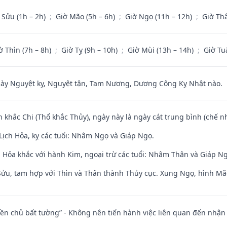
 Sửu (1h – 2h)
;
Giờ Mão (5h – 6h)
;
Giờ Ngọ (11h – 12h)
;
Giờ Th
ờ Thìn (7h – 8h)
;
Giờ Tỵ (9h – 10h)
;
Giờ Mùi (13h – 14h)
;
Giờ Tu
 Nguyệt kỵ, Nguyệt tận, Tam Nương, Dương Công Kỵ Nhật nào.
n khắc Chi (Thổ khắc Thủy), ngày này là ngày cát trung bình (chế nh
Lịch Hỏa, kỵ các tuổi: Nhâm Ngọ và Giáp Ngọ.
 Hỏa khắc với hành Kim, ngoại trừ các tuổi: Nhâm Thân và Giáp N
 Sửu, tam hợp với Thìn và Thân thành Thủy cục. Xung Ngọ, hình Mão
điền chủ bất tường” - Không nên tiến hành việc liên quan đến nhậ