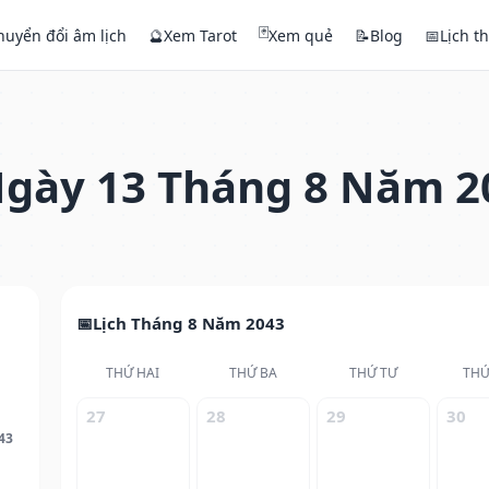
🃏
huyển đổi âm lịch
🔮
Xem Tarot
Xem quẻ
📝
Blog
📅
Lịch t
gày 13 Tháng 8 Năm 2
Lịch Tháng 8 Năm 2043
THỨ HAI
THỨ BA
THỨ TƯ
THỨ
27
28
29
30
43