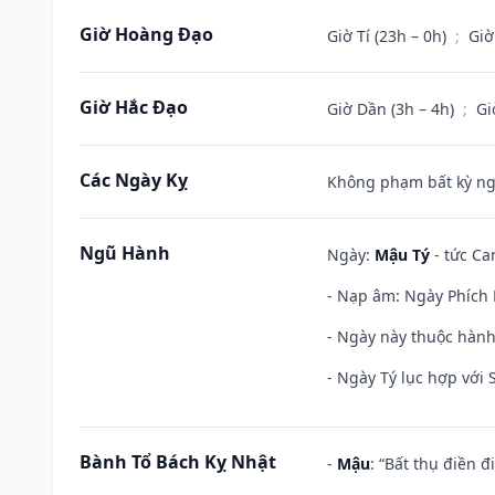
Giờ Hoàng Đạo
Giờ Tí (23h – 0h)
;
Giờ
Giờ Hắc Đạo
Giờ Dần (3h – 4h)
;
Gi
Các Ngày Kỵ
Không phạm bất kỳ ngày
Ngũ Hành
Ngày:
Mậu Tý
- tức Ca
- Nạp âm: Ngày Phích 
- Ngày này thuộc hành
- Ngày Tý lục hợp với
Bành Tổ Bách Kỵ Nhật
-
Mậu
: “Bất thụ điền 