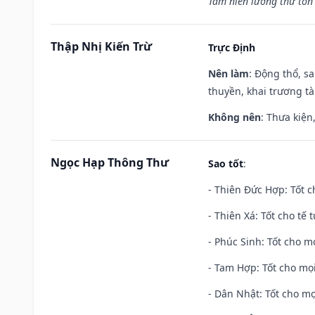
Tam niên lưỡng thứ tổn 
Thập Nhị Kiến Trừ
Trực Định
Nên làm
: Động thổ, s
thuyền, khai trương tà
Không nên
: Thưa kiện
Ngọc Hạp Thông Thư
Sao tốt
:
- Thiên Đức Hợp: Tốt c
- Thiên Xá: Tốt cho tế 
- Phúc Sinh: Tốt cho mọ
- Tam Hợp: Tốt cho mọi
- Dân Nhật: Tốt cho mọ