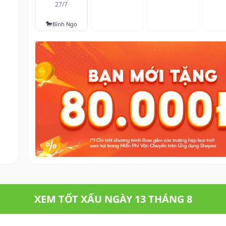
27/7
🐎
Bính Ngọ
XEM TỐT XẤU NGÀY 13 THÁNG 8