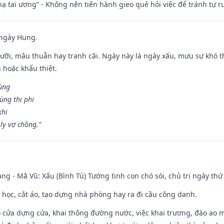
nhạ tai ương” - Không nên tiến hành gieo quẻ hỏi việc để tránh tự r
 ngày Hung.
ỡi, mâu thuẫn hay tranh cãi. Ngày này là ngày xấu, mưu sự khó thà
 hoặc khẩu thiệt.
cùng
ùng thị phi
khi
ly vợ chồng.”
ng - Mã Vũ: Xấu (Bình Tú) Tướng tinh con chó sói, chủ trị ngày thứ 
p học, cắt áo, tạo dựng nhà phòng hay ra đi cầu công danh.
rổ cửa dựng cửa, khai thông đường nước, việc khai trương, đào ao 