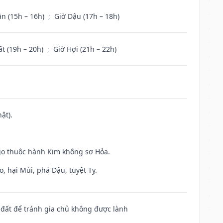
ân (15h – 16h)
;
Giờ Dậu (17h – 18h)
ất (19h – 20h)
;
Giờ Hợi (21h – 22h)
ật).
gọ thuộc hành Kim không sợ Hỏa.
, hại Mùi, phá Dậu, tuyệt Tỵ.
n đất để tránh gia chủ không được lành