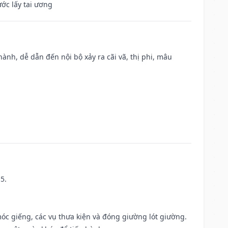
ước lấy tai ương
nh, dễ dẫn đến nội bộ xảy ra cãi vã, thị phi, mâu
5.
móc giếng, các vụ thưa kiện và đóng giường lót giường.