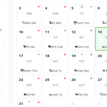
🌙
3
4
5
6
28/6
29/6
1/7
🐅
🐈
🐉
🐍
Mậu Dần
Kỷ Mão
Canh Thìn
T
ài
10
11
12
13
6/7
7/7
8/7
🐓
🐕
🐖
🐀
Ất Dậu
Bính Tuất
Đinh Hợi
M
⭐
17
18
19
20
13/7
14/7
15/7
1
🐉
🐍
🐎
🐐
Nhâm Thìn
Quý Tỵ
Giáp Ngọ
Ấ
24
25
26
27
20/7
21/7
22/7
2
🐖
🐀
🐂
🐅
Kỷ Hợi
Canh Tý
Tân Sửu
Nh
⭐
31
1
2
3