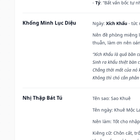
-
Tý
: “Bất vấn bốc tự 
Khổng Minh Lục Diệu
Ngày:
Xích Khẩu
- tức
Nên đề phòng miệng lư
thuẫn, làm ơn nên oán
“Xích Khẩu là quả bần 
Sinh ra khẩu thiệt bàn c
Chẳng thời mất của nó 
Không thì chó cắn phân 
Nhị Thập Bát Tú
Tên sao
: Sao Khuê
Tên ngày
: Khuê Mộc La
Nên làm
: Tốt cho nhậ
Kiêng cữ
: Chôn cất, t