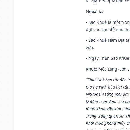
Vì vậy, nếu quý bạn có
Ngoại lệ
:
- Sao Khuê là một tro
đặt cho con dễ nuôi h
- Sao Khuê Hãm Địa tại
vừa.
- Ngày Thân Sao Khuê 
Khuê: Mộc Lang (con só
“Khuê tinh tạo tác đắc t
Gia hạ vinh hòa đại cát
Nhược thị táng mai âm t
Đương niên định chủ lư
Khán khán vận kim, hìn
Trùng trùng quan sự, c
Khai môn phóng thủy ch