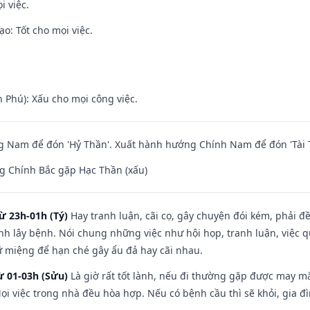
i việc.
o: Tốt cho mọi việc.
n Phú): Xấu cho mọi công việc.
 Nam để đón 'Hỷ Thần'. Xuất hành hướng Chính Nam để đón 'Tài 
g Chính Bắc gặp Hạc Thần (xấu)
ừ 23h-01h (Tý)
Hay tranh luận, cãi cọ, gây chuyện đói kém, phải đ
nh lây bệnh. Nói chung những việc như hội họp, tranh luận, việc q
iữ miệng để hạn ché gây ẩu đả hay cãi nhau.
ừ 01-03h (Sửu)
Là giờ rất tốt lành, nếu đi thường gặp được may mắ
ọi việc trong nhà đều hòa hợp. Nếu có bệnh cầu thì sẽ khỏi, gia 