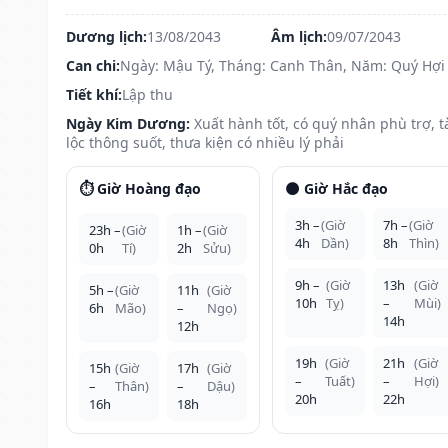
Dương lịch:
13/08/2043
Âm lịch:
09/07/2043
Can chi:
Ngày: Mậu Tý, Tháng: Canh Thân, Năm: Quý Hợi
Tiết khí:
Lập thu
Ngày Kim Dương:
Xuất hành tốt, có quý nhân phù trợ, t
lộc thông suốt, thưa kiện có nhiều lý phải
⏱️ Giờ Hoàng đạo
🌑 Giờ Hắc đạo
3h –
(Giờ
7h –
(Giờ
23h –
(Giờ
1h –
(Giờ
4h
Dần)
8h
Thìn)
0h
Tí)
2h
Sửu)
9h –
(Giờ
13h
(Giờ
5h –
(Giờ
11h
(Giờ
10h
Tỵ)
–
Mùi)
6h
Mão)
–
Ngọ)
14h
12h
19h
(Giờ
21h
(Giờ
15h
(Giờ
17h
(Giờ
–
Tuất)
–
Hợi)
–
Thân)
–
Dậu)
20h
22h
16h
18h