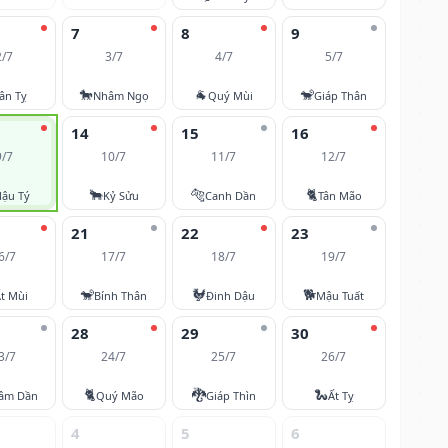
7
8
9
2/7
3/7
4/7
5/7
🐎
🐐
🐒
ân Tỵ
Nhâm Ngọ
Quý Mùi
Giáp Thân
14
15
16
9/7
10/7
11/7
12/7
🐂
🐅
🐈
ậu Tý
Kỷ Sửu
Canh Dần
Tân Mão
21
22
23
6/7
17/7
18/7
19/7
🐒
🐓
🐕
t Mùi
Bính Thân
Đinh Dậu
Mậu Tuất
28
29
30
3/7
24/7
25/7
26/7
🐈
🐉
🐍
âm Dần
Quý Mão
Giáp Thìn
Ất Tỵ
4
5
6