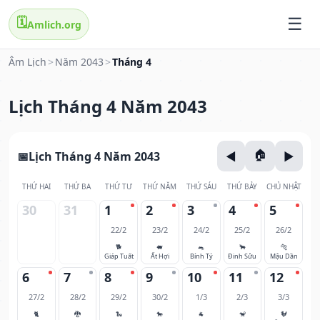
🗓️
Amlich.org
Âm Lịch
>
Năm 2043
>
Tháng 4
Lịch Tháng 4 Năm 2043
Lịch Tháng 4 Năm 2043
THỨ HAI
THỨ BA
THỨ TƯ
THỨ NĂM
THỨ SÁU
THỨ BẢY
CHỦ NHẬT
30
31
1
2
3
4
5
22/2
23/2
24/2
25/2
26/2
🐕
🐖
🐀
🐂
🐅
Giáp Tuất
Ất Hợi
Bính Tý
Đinh Sửu
Mậu Dần
6
7
8
9
10
11
12
27/2
28/2
29/2
30/2
1/3
2/3
3/3
🐈
🐉
🐍
🐎
🐐
🐒
🐓