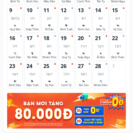
Bính Tý
Đinh Sửu
Mậu Dần
Kỷ Mão
Canh Thìn
Tân Tỵ
Nhâm Ngọ
9
10
11
12
13
14
15
30/12
1/1
2/1
3/1
4/1
5/1
6/1
🐐
🐒
🐓
🐕
🐖
🐀
🐂
Quý Mùi
Giáp Thân
Ất Dậu
Bính Tuất
Đinh Hợi
Mậu Tý
Kỷ Sửu
16
17
18
19
20
21
22
7/1
8/1
9/1
10/1
11/1
12/1
13/1
🐅
🐈
🐉
🐍
🐎
🐐
🐒
Canh Dần
Tân Mão
Nhâm Thìn
Quý Tỵ
Giáp Ngọ
Ất Mùi
Bính Thân
23
24
25
26
27
28
1
14/1
15/1
16/1
17/1
18/1
19/1
🐓
🐕
🐖
🐀
🐂
🐅
Đinh Dậu
Mậu Tuất
Kỷ Hợi
Canh Tý
Tân Sửu
Nhâm Dần