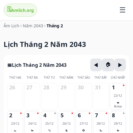
🗓️
Amlich.org
Âm Lịch
>
Năm 2043
>
Tháng 2
Lịch Tháng 2 Năm 2043
Lịch Tháng 2 Năm 2043
THỨ HAI
THỨ BA
THỨ TƯ
THỨ NĂM
THỨ SÁU
THỨ BẢY
CHỦ NHẬT
26
27
28
29
30
31
1
22/12
🐖
Ất Hợi
2
3
4
5
6
7
8
23/12
24/12
25/12
26/12
27/12
28/12
29/12
🐀
🐂
🐅
🐈
🐉
🐍
🐎