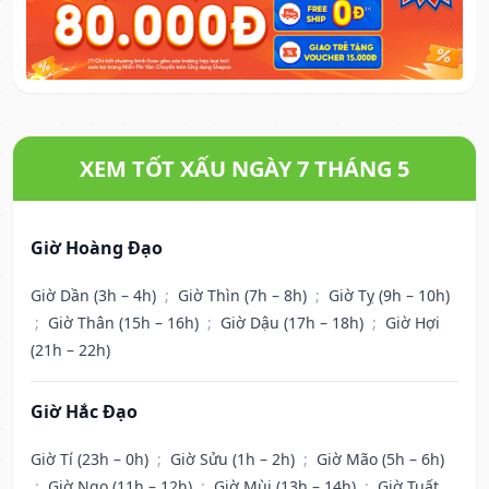
XEM TỐT XẤU NGÀY 7 THÁNG 5
Giờ Hoàng Đạo
Giờ Dần (3h – 4h)
;
Giờ Thìn (7h – 8h)
;
Giờ Tỵ (9h – 10h)
;
Giờ Thân (15h – 16h)
;
Giờ Dậu (17h – 18h)
;
Giờ Hợi
(21h – 22h)
Giờ Hắc Đạo
Giờ Tí (23h – 0h)
;
Giờ Sửu (1h – 2h)
;
Giờ Mão (5h – 6h)
;
Giờ Ngọ (11h – 12h)
;
Giờ Mùi (13h – 14h)
;
Giờ Tuất