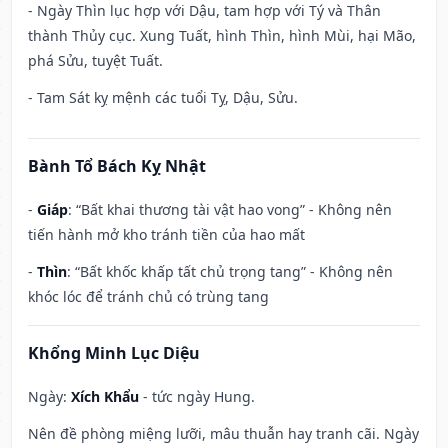
- Ngày Thìn lục hợp với Dậu, tam hợp với Tý và Thân
thành Thủy cục. Xung Tuất, hình Thìn, hình Mùi, hại Mão,
phá Sửu, tuyệt Tuất.
- Tam Sát kỵ mệnh các tuổi Tỵ, Dậu, Sửu.
Bành Tổ Bách Kỵ Nhật
-
Giáp
: “Bất khai thương tài vật hao vong” - Không nên
tiến hành mở kho tránh tiền của hao mất
-
Thìn
: “Bất khốc khấp tất chủ trọng tang” - Không nên
khóc lóc để tránh chủ có trùng tang
Khổng Minh Lục Diệu
Ngày:
Xích Khẩu
- tức ngày Hung.
Nên đề phòng miệng lưỡi, mâu thuẫn hay tranh cãi. Ngày