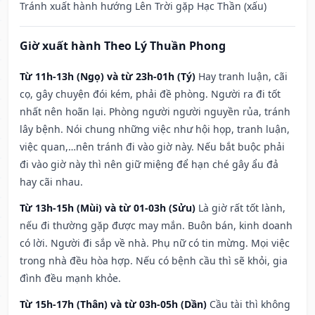
Tránh xuất hành hướng Lên Trời gặp Hạc Thần (xấu)
Giờ xuất hành Theo Lý Thuần Phong
Từ 11h-13h (Ngọ) và từ 23h-01h (Tý)
Hay tranh luận, cãi
cọ, gây chuyện đói kém, phải đề phòng. Người ra đi tốt
nhất nên hoãn lại. Phòng người người nguyền rủa, tránh
lây bệnh. Nói chung những việc như hội họp, tranh luận,
việc quan,…nên tránh đi vào giờ này. Nếu bắt buộc phải
đi vào giờ này thì nên giữ miệng để hạn ché gây ẩu đả
hay cãi nhau.
Từ 13h-15h (Mùi) và từ 01-03h (Sửu)
Là giờ rất tốt lành,
nếu đi thường gặp được may mắn. Buôn bán, kinh doanh
có lời. Người đi sắp về nhà. Phụ nữ có tin mừng. Mọi việc
trong nhà đều hòa hợp. Nếu có bệnh cầu thì sẽ khỏi, gia
đình đều mạnh khỏe.
Từ 15h-17h (Thân) và từ 03h-05h (Dần)
Cầu tài thì không