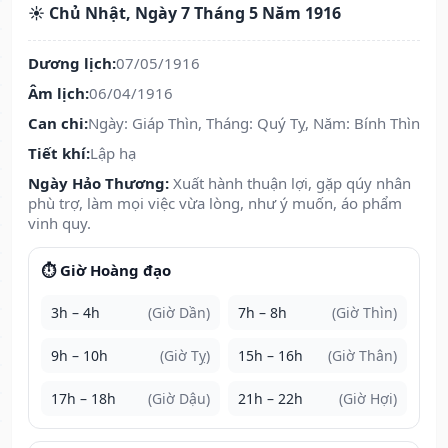
☀️ Chủ Nhật, Ngày 7 Tháng 5 Năm 1916
Dương lịch:
07/05/1916
Âm lịch:
06/04/1916
Can chi:
Ngày: Giáp Thìn, Tháng: Quý Tỵ, Năm: Bính Thìn
Tiết khí:
Lập hạ
Ngày Hảo Thương:
Xuất hành thuận lợi, gặp qúy nhân
phù trợ, làm mọi việc vừa lòng, như ý muốn, áo phẩm
vinh quy.
⏱️ Giờ Hoàng đạo
3h – 4h
(Giờ Dần)
7h – 8h
(Giờ Thìn)
9h – 10h
(Giờ Tỵ)
15h – 16h
(Giờ Thân)
17h – 18h
(Giờ Dậu)
21h – 22h
(Giờ Hợi)