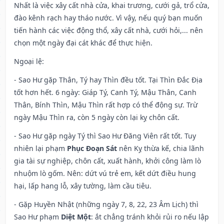
Nhất là việc xây cất nhà cửa, khai trương, cưới gả, trổ cửa,
đào kênh rạch hay tháo nước. Vì vậy, nếu quý bạn muốn
tiến hành các việc động thổ, xây cất nhà, cưới hỏi,... nên
chọn một ngày đại cát khác để thực hiện.
Ngoại lệ
:
- Sao Hư gặp Thân, Tý hay Thìn đều tốt. Tại Thìn Đắc Địa
tốt hơn hết. 6 ngày: Giáp Tý, Canh Tý, Mậu Thân, Canh
Thân, Bính Thìn, Mậu Thìn rất hợp có thể động sự. Trừ
ngày Mậu Thìn ra, còn 5 ngày còn lại kỵ chôn cất.
- Sao Hư gặp ngày Tý thì Sao Hư Đăng Viên rất tốt. Tuy
nhiên lại phạm
Phục Đoạn Sát
nên Kỵ thừa kế, chia lãnh
gia tài sự nghiệp, chôn cất, xuất hành, khởi công làm lò
nhuộm lò gốm. Nên: dứt vú trẻ em, kết dứt điều hung
hại, lấp hang lỗ, xây tường, làm cầu tiêu.
- Gặp Huyền Nhật (những ngày 7, 8, 22, 23 Âm Lịch) thì
Sao Hư phạm
Diệt Một
: ắt chẳng tránh khỏi rủi ro nếu lập