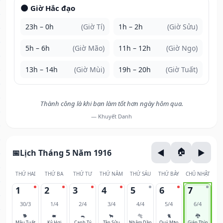
🌑 Giờ Hắc đạo
23h – 0h
(Giờ Tí)
1h – 2h
(Giờ Sửu)
5h – 6h
(Giờ Mão)
11h – 12h
(Giờ Ngọ)
13h – 14h
(Giờ Mùi)
19h – 20h
(Giờ Tuất)
Thành công là khi bạn làm tốt hơn ngày hôm qua.
— Khuyết Danh
Lịch Tháng 5 Năm 1916
THỨ HAI
THỨ BA
THỨ TƯ
THỨ NĂM
THỨ SÁU
THỨ BẢY
CHỦ NHẬT
1
2
3
4
5
6
7
30/3
1/4
2/4
3/4
4/4
5/4
6/4
🐕
🐖
🐀
🐂
🐅
🐈
🐉
Mậu Tuất
Kỷ Hợi
Canh Tý
Tân Sửu
Nhâm Dần
Quý Mão
Giáp Thìn