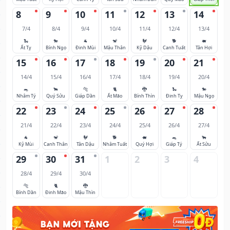
8
9
10
11
12
13
14
7/4
8/4
9/4
10/4
11/4
12/4
13/4
🐍
🐎
🐐
🐒
🐓
🐕
🐖
Ất Tỵ
Bính Ngọ
Đinh Mùi
Mậu Thân
Kỷ Dậu
Canh Tuất
Tân Hợi
15
16
17
18
19
20
21
14/4
15/4
16/4
17/4
18/4
19/4
20/4
🐀
🐂
🐅
🐈
🐉
🐍
🐎
Nhâm Tý
Quý Sửu
Giáp Dần
Ất Mão
Bính Thìn
Đinh Tỵ
Mậu Ngọ
22
23
24
25
26
27
28
21/4
22/4
23/4
24/4
25/4
26/4
27/4
🐐
🐒
🐓
🐕
🐖
🐀
🐂
Kỷ Mùi
Canh Thân
Tân Dậu
Nhâm Tuất
Quý Hợi
Giáp Tý
Ất Sửu
29
30
31
1
2
3
4
28/4
29/4
30/4
🐅
🐈
🐉
Bính Dần
Đinh Mão
Mậu Thìn