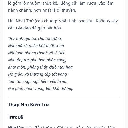
lò gốm lò nhuộm, thừa kế. Kiêng cữ: làm rượu, vào làm
hành chánh, hơn nhất là đi thuyền.
Hư: Nhật Thử (con chuột): Nhật tinh, sao xấu. Khắc kỵ xây
cất. Gia đạo dễ gặp bất hòa.
“Hư tinh tạo tác chủ tai ương,
Nam nữ cô miên bất nhất song,
Nội loạn phong thanh vô lễ tiết,
Nhi tôn, tức phụ bạn nhân sàng,
Khai môn, phóng thủy chiêu tai họa,
Hổ giảo, xà thương cập tốt vong.
Tam tam ngũ ngũ liên niên bệnh,
Gia phá, nhân vong, bất khả đương.”
Thập Nhị Kiến Trừ
Trực Bế
Nên làm
: Xây đắp tường, đặt táng, gắn cửa, kê gác, làm