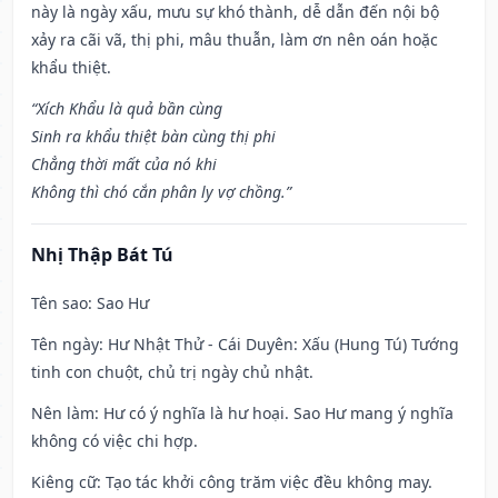
này là ngày xấu, mưu sự khó thành, dễ dẫn đến nội bộ
xảy ra cãi vã, thị phi, mâu thuẫn, làm ơn nên oán hoặc
khẩu thiệt.
“Xích Khẩu là quả bần cùng
Sinh ra khẩu thiệt bàn cùng thị phi
Chẳng thời mất của nó khi
Không thì chó cắn phân ly vợ chồng.”
Nhị Thập Bát Tú
Tên sao
: Sao Hư
Tên ngày
: Hư Nhật Thử - Cái Duyên: Xấu (Hung Tú) Tướng
tinh con chuột, chủ trị ngày chủ nhật.
Nên làm
: Hư có ý nghĩa là hư hoại. Sao Hư mang ý nghĩa
không có việc chi hợp.
Kiêng cữ
: Tạo tác khởi công trăm việc đều không may.