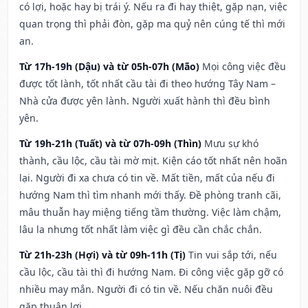
có lợi, hoặc hay bị trái ý. Nếu ra đi hay thiệt, gặp nạn, việc
quan trọng thì phải đòn, gặp ma quỷ nên cúng tế thì mới
an.
Từ 17h-19h (Dậu) và từ 05h-07h (Mão)
Mọi công việc đều
được tốt lành, tốt nhất cầu tài đi theo hướng Tây Nam –
Nhà cửa được yên lành. Người xuất hành thì đều bình
yên.
Từ 19h-21h (Tuất) và từ 07h-09h (Thìn)
Mưu sự khó
thành, cầu lộc, cầu tài mờ mịt. Kiện cáo tốt nhất nên hoãn
lại. Người đi xa chưa có tin về. Mất tiền, mất của nếu đi
hướng Nam thì tìm nhanh mới thấy. Đề phòng tranh cãi,
mâu thuẫn hay miệng tiếng tầm thường. Việc làm chậm,
lâu la nhưng tốt nhất làm việc gì đều cần chắc chắn.
Từ 21h-23h (Hợi) và từ 09h-11h (Tị)
Tin vui sắp tới, nếu
cầu lộc, cầu tài thì đi hướng Nam. Đi công việc gặp gỡ có
nhiều may mắn. Người đi có tin về. Nếu chăn nuôi đều
gặp thuận lợi.