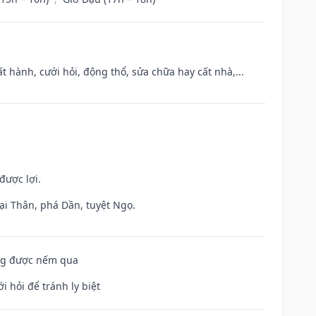
t hành, cưới hỏi, động thổ, sửa chữa hay cất nhà,...
được lợi.
ại Thân, phá Dần, tuyệt Ngọ.
ông được nếm qua
i hỏi để tránh ly biệt