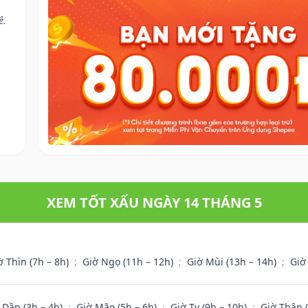
ê.
XEM TỐT XẤU NGÀY 14 THÁNG 5
ờ Thìn (7h – 8h)
;
Giờ Ngọ (11h – 12h)
;
Giờ Mùi (13h – 14h)
;
Giờ
 Dần (3h – 4h)
;
Giờ Mão (5h – 6h)
;
Giờ Tỵ (9h – 10h)
;
Giờ Thân 