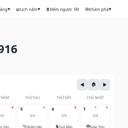
háng
📖
Lịch năm
🧧
Đếm ngược Tết
🧭
Khám phá
▼
▼
▼
916
 NĂM
THỨ SÁU
THỨ BẢY
CHỦ NHẬT
⭐
5
6
7
3/4
4/4
5/4
6/4
🐅
🐈
🐉
ân Sửu
Nhâm Dần
Quý Mão
Giáp Thìn