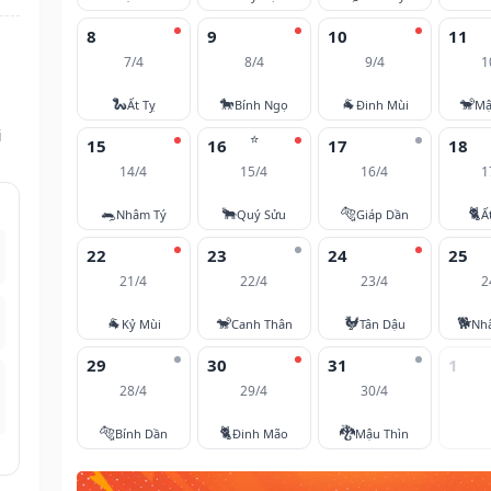
8
9
10
11
7/4
8/4
9/4
1
🐍
🐎
🐐
🐒
Ất Tỵ
Bính Ngọ
Đinh Mùi
Mậ
i
⭐
15
16
17
18
14/4
15/4
16/4
1
🐀
🐂
🐅
🐈
Nhâm Tý
Quý Sửu
Giáp Dần
Ấ
22
23
24
25
21/4
22/4
23/4
2
🐐
🐒
🐓
🐕
Kỷ Mùi
Canh Thân
Tân Dậu
Nh
29
30
31
1
28/4
29/4
30/4
🐅
🐈
🐉
Bính Dần
Đinh Mão
Mậu Thìn