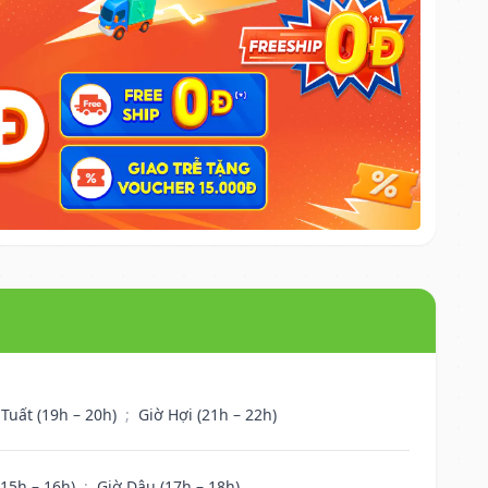
 Tuất (19h – 20h)
;
Giờ Hợi (21h – 22h)
(15h – 16h)
;
Giờ Dậu (17h – 18h)