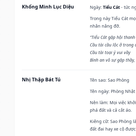
Khổng Minh Lục Diệu
Ngày:
Tiểu Cát
- tức n
Trong này Tiểu Cát mọi
nhân nâng đỡ.
“Tiểu Cát gặp hội thanh
Cầu tài cầu lộc ở trong
Cầu tài toại ý vui vầy
Bình an vô sự gặp thầy,
Nhị Thập Bát Tú
Tên sao
: Sao Phòng
Tên ngày
: Phòng Nhật 
Nên làm
: Mọi việc khở
phá đất và cả cắt áo.
Kiêng cữ
: Sao Phòng l
đất đai hay xe cộ đượ