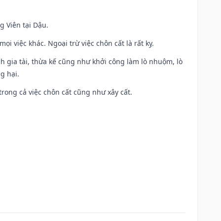
g Viên tại Dậu.
i việc khác. Ngoại trừ việc chôn cất là rất kỵ.
h gia tài, thừa kế cũng như khởi công làm lò nhuộm, lò
g hại.
trong cả việc chôn cất cũng như xây cất.