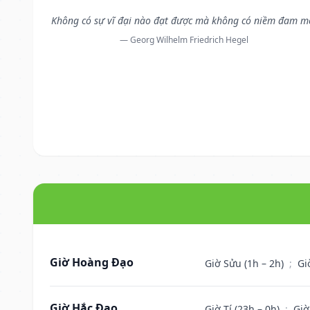
Không có sự vĩ đại nào đạt được mà không có niềm đam m
— Georg Wilhelm Friedrich Hegel
Giờ Hoàng Đạo
Giờ Sửu (1h – 2h)
;
Gi
Giờ Hắc Đạo
Giờ Tí (23h – 0h)
;
Giờ