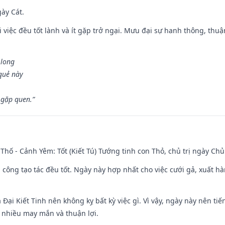
gày Cát.
 việc đều tốt lành và ít gặp trở ngại. Mưu đại sự hanh thông, thuậ
 long
 quẻ này
 gặp quen.”
Thố - Cảnh Yêm: Tốt (Kiết Tú) Tướng tinh con Thỏ, chủ trị ngày Chủ
i công tạo tác đều tốt. Ngày này hợp nhất cho việc cưới gả, xuất h
à Đại Kiết Tinh nên không kỵ bất kỳ việc gì. Vì vậy, ngày này nên t
c nhiều may mắn và thuận lợi.