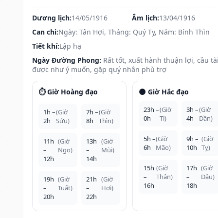
Dương lịch:
14/05/1916
Âm lịch:
13/04/1916
Can chi:
Ngày: Tân Hợi, Tháng: Quý Tỵ, Năm: Bính Thìn
Tiết khí:
Lập hạ
Ngày Đường Phong:
Rất tốt, xuất hành thuận lợi, cầu tà
được như ý muốn, gặp quý nhân phù trợ
⏱️ Giờ Hoàng đạo
🌑 Giờ Hắc đạo
23h –
(Giờ
3h –
(Giờ
1h –
(Giờ
7h –
(Giờ
0h
Tí)
4h
Dần)
2h
Sửu)
8h
Thìn)
5h –
(Giờ
9h –
(Giờ
11h
(Giờ
13h
(Giờ
6h
Mão)
10h
Tỵ)
–
Ngọ)
–
Mùi)
12h
14h
15h
(Giờ
17h
(Giờ
–
Thân)
–
Dậu)
19h
(Giờ
21h
(Giờ
16h
18h
–
Tuất)
–
Hợi)
20h
22h