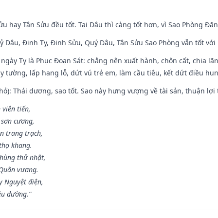
ửu hay Tân Sửu đều tốt. Tại Dậu thì càng tốt hơn, vì Sao Phòng Đăn
Kỷ Dậu, Đinh Tỵ, Đinh Sửu, Quý Dậu, Tân Sửu Sao Phòng vẫn tốt với mọ
ngày Tỵ là Phục Đoạn Sát: chẳng nên xuất hành, chôn cất, chia lãn
 tường, lấp hang lỗ, dứt vú trẻ em, làm cầu tiêu, kết dứt điều hun
ỏ): Thái dương, sao tốt. Sao này hưng vượng về tài sản, thuận lợi 
 viên tiến,
 sơn cương,
n trang trạch,
thọ khang.
hùng thử nhật,
 Quân vương.
y Nguyệt điện,
ều đường.”