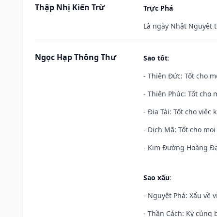
Thập Nhị Kiến Trừ
Trực Phá
Là ngày Nhật Nguyệt t
Ngọc Hạp Thông Thư
Sao tốt
:
- Thiên Đức: Tốt cho mọ
- Thiên Phúc: Tốt cho m
- Địa Tài: Tốt cho việc
- Dịch Mã: Tốt cho mọi 
- Kim Đường Hoàng Đạo
Sao xấu
:
- Nguyệt Phá: Xấu về v
- Thần Cách: Kỵ cúng b