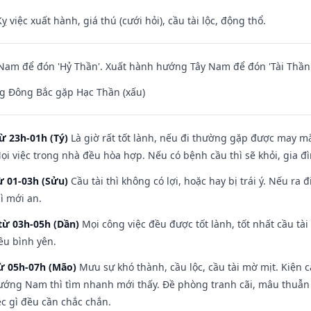
ỵ việc xuất hành, giá thú (cưới hỏi), cầu tài lộc, động thổ.
am để đón 'Hỷ Thần'. Xuất hành hướng Tây Nam để đón 'Tài Thần'
g Đông Bắc gặp Hạc Thần (xấu)
ừ 23h-01h (Tý)
Là giờ rất tốt lành, nếu đi thường gặp được may mắ
ọi việc trong nhà đều hòa hợp. Nếu có bệnh cầu thì sẽ khỏi, gia 
ừ 01-03h (Sửu)
Cầu tài thì không có lợi, hoặc hay bị trái ý. Nếu ra 
ì mới an.
từ 03h-05h (Dần)
Mọi công việc đều được tốt lành, tốt nhất cầu t
ều bình yên.
từ 05h-07h (Mão)
Mưu sự khó thành, cầu lộc, cầu tài mờ mịt. Kiện c
hướng Nam thì tìm nhanh mới thấy. Đề phòng tranh cãi, mâu thuẫn
ệc gì đều cần chắc chắn.