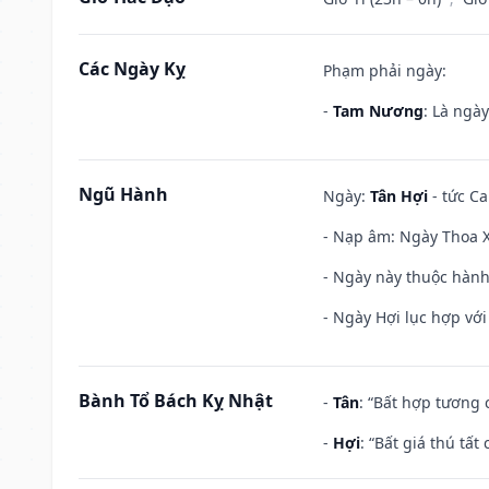
Các Ngày Kỵ
Phạm phải ngày:
-
Tam Nương
: Là ngà
Ngũ Hành
Ngày:
Tân Hợi
- tức Ca
- Nạp âm: Ngày Thoa Xu
- Ngày này thuộc hành 
- Ngày Hợi lục hợp vớ
Bành Tổ Bách Kỵ Nhật
-
Tân
: “Bất hợp tương
-
Hợi
: “Bất giá thú tấ