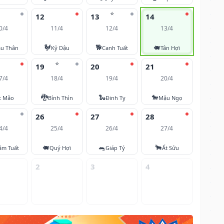
⭐
12
13
14
0/4
11/4
12/4
13/4
🐓
🐕
🐖
u Thân
Kỷ Dậu
Canh Tuất
Tân Hợi
⭐
19
20
21
7/4
18/4
19/4
20/4
🐉
🐍
🐎
t Mão
Bính Thìn
Đinh Tỵ
Mậu Ngọ
26
27
28
4/4
25/4
26/4
27/4
🐖
🐀
🐂
âm Tuất
Quý Hợi
Giáp Tý
Ất Sửu
2
3
4