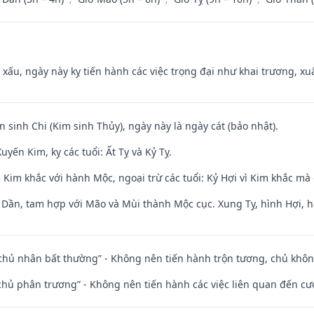
y xấu, ngày này kỵ tiến hành các việc trọng đại như khai trương, xuấ
n sinh Chi (Kim sinh Thủy), ngày này là ngày cát (bảo nhật).
yến Kim, kỵ các tuổi: Ất Tỵ và Kỷ Tỵ.
Kim khắc với hành Mộc, ngoại trừ các tuổi: Kỷ Hợi vì Kim khắc mà 
i Dần, tam hợp với Mão và Mùi thành Mộc cục. Xung Tỵ, hình Hợi, h
 chủ nhân bất thường” - Không nên tiến hành trộn tương, chủ kh
t chủ phân trương” - Không nên tiến hành các việc liên quan đến cướ