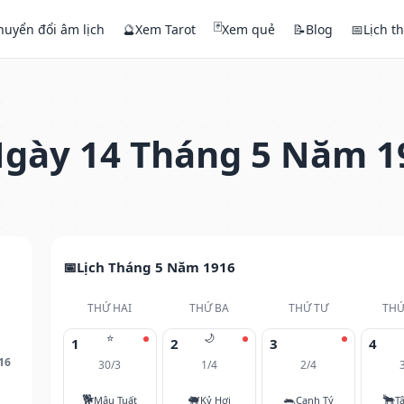
🃏
huyển đổi âm lịch
🔮
Xem Tarot
Xem quẻ
📝
Blog
📅
Lịch t
gày 14 Tháng 5 Năm 1
Lịch Tháng 5 Năm 1916
THỨ HAI
THỨ BA
THỨ TƯ
THỨ
⭐
🌙
1
2
3
4
16
30/3
1/4
2/4
🐕
🐖
🐀
🐂
Mậu Tuất
Kỷ Hợi
Canh Tý
T