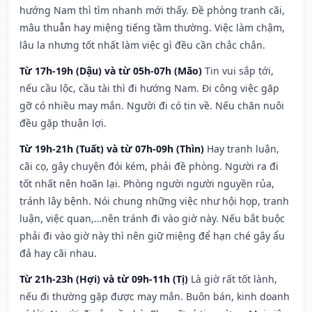
hướng Nam thì tìm nhanh mới thấy. Đề phòng tranh cãi,
mâu thuẫn hay miệng tiếng tầm thường. Việc làm chậm,
lâu la nhưng tốt nhất làm việc gì đều cần chắc chắn.
Từ 17h-19h (Dậu) và từ 05h-07h (Mão)
Tin vui sắp tới,
nếu cầu lộc, cầu tài thì đi hướng Nam. Đi công việc gặp
gỡ có nhiều may mắn. Người đi có tin về. Nếu chăn nuôi
đều gặp thuận lợi.
Từ 19h-21h (Tuất) và từ 07h-09h (Thìn)
Hay tranh luận,
cãi cọ, gây chuyện đói kém, phải đề phòng. Người ra đi
tốt nhất nên hoãn lại. Phòng người người nguyền rủa,
tránh lây bệnh. Nói chung những việc như hội họp, tranh
luận, việc quan,…nên tránh đi vào giờ này. Nếu bắt buộc
phải đi vào giờ này thì nên giữ miệng để hạn ché gây ẩu
đả hay cãi nhau.
Từ 21h-23h (Hợi) và từ 09h-11h (Tị)
Là giờ rất tốt lành,
nếu đi thường gặp được may mắn. Buôn bán, kinh doanh