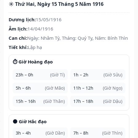
☀️ Thứ Hai, Ngày 15 Tháng 5 Năm 1916
Dương lịch:
15/05/1916
Âm lịch:
14/04/1916
Can chi:
Ngày: Nhâm Tý, Tháng: Quý Tỵ, Năm: Bính Thìn
Tiết khí:
Lập hạ
⏱️ Giờ Hoàng đạo
23h – 0h
(Giờ Tí)
1h – 2h
(Giờ Sửu)
5h – 6h
(Giờ Mão)
11h – 12h
(Giờ Ngọ)
15h – 16h
(Giờ Thân)
17h – 18h
(Giờ Dậu)
🌑 Giờ Hắc đạo
3h – 4h
(Giờ Dần)
7h – 8h
(Giờ Thìn)