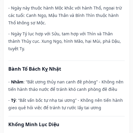
- Ngày này thuộc hành Mộc khắc với hành Thổ, ngoại trừ
các tuổi: Canh Ngọ, Mậu Thân và Bính Thìn thuộc hành
Thổ không sợ Mộc.
- Ngày Tý lục hợp với Sửu, tam hợp với Thìn và Thân
thành Thủy cục. Xung Ngọ, hình Mão, hại Mùi, phá Dậu,
tuyệt Tỵ.
Bành Tổ Bách Kỵ Nhật
-
Nhâm
: “Bất ương thủy nan canh đê phòng” - Không nên
tiến hành tháo nước để tránh khó canh phòng đê điều
-
Tý
: “Bất vấn bốc tự nhạ tai ương” - Không nên tiến hành
gieo quẻ hỏi việc để tránh tự rước lấy tai ương
Khổng Minh Lục Diệu