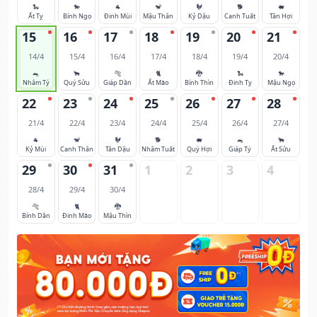
🐍
🐎
🐐
🐒
🐓
🐕
🐖
Ất Tỵ
Bính Ngọ
Đinh Mùi
Mậu Thân
Kỷ Dậu
Canh Tuất
Tân Hợi
15
16
17
18
19
20
21
14/4
15/4
16/4
17/4
18/4
19/4
20/4
🐀
🐂
🐅
🐈
🐉
🐍
🐎
Nhâm Tý
Quý Sửu
Giáp Dần
Ất Mão
Bính Thìn
Đinh Tỵ
Mậu Ngọ
22
23
24
25
26
27
28
21/4
22/4
23/4
24/4
25/4
26/4
27/4
🐐
🐒
🐓
🐕
🐖
🐀
🐂
Kỷ Mùi
Canh Thân
Tân Dậu
Nhâm Tuất
Quý Hợi
Giáp Tý
Ất Sửu
29
30
31
1
2
3
4
28/4
29/4
30/4
🐅
🐈
🐉
Bính Dần
Đinh Mão
Mậu Thìn