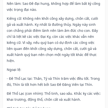
Nên làm
: Sao Đê đại hung, không hợp để làm bất kỳ công
việc trọng đại nào.
Kiêng cữ
: Không nên khởi công xây dựng, chôn cất, cưới
gả và xuất hành. Kỵ nhất là đường thủy. Ngày này sinh
con chẳng phải điềm lành nên làm âm đức cho con. Đây
chỉ là liệt kê các việc Đại Kỵ, còn các việc khác vẫn nên
kiêng cữ. Vì vậy, nếu quý bạn có dự định các công việc
liên quan đến khởi công xây dựng, chôn cất, cưới gả và
xuất hành quý bạn nên chọn một ngày tốt khác để thực
hiện.
Ngoại lệ
:
- Đê Thổ Lạc tại: Thân, Tý và Thìn trăm việc đều tốt. Trong
đó, Thìn là tốt hơn hết bởi Sao Đê Đăng Viên tại Thìn.
Đê Thổ Lạc (con nhím): Thổ tinh, sao xấu. Khắc kỵ các việc:
khai trương, động thổ, chôn cất và xuất hành.