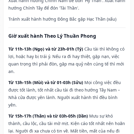
Xuất hành hướng Chính Nam để đón 'Hỷ Thần'. Xuất hành
hướng Chính Tây để đón 'Tài Thần'.
Tránh xuất hành hướng Đông Bắc gặp Hạc Thần (xấu)
Giờ xuất hành Theo Lý Thuần Phong
Từ 11h-13h (Ngọ) và từ 23h-01h (Tý)
Cầu tài thì không có
lợi, hoặc hay bị trái ý. Nếu ra đi hay thiệt, gặp nạn, việc
quan trọng thì phải đòn, gặp ma quỷ nên cúng tế thì mới
an.
Từ 13h-15h (Mùi) và từ 01-03h (Sửu)
Mọi công việc đều
được tốt lành, tốt nhất cầu tài đi theo hướng Tây Nam –
Nhà cửa được yên lành. Người xuất hành thì đều bình
yên.
Từ 15h-17h (Thân) và từ 03h-05h (Dần)
Mưu sự khó
thành, cầu lộc, cầu tài mờ mịt. Kiện cáo tốt nhất nên hoãn
lại. Người đi xa chưa có tin về. Mất tiền, mất của nếu đi