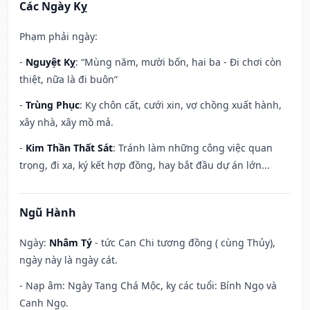
Các Ngày Kỵ
Phạm phải ngày:
-
Nguyệt Kỵ
: “Mùng năm, mười bốn, hai ba - Đi chơi còn
thiệt, nữa là đi buôn”
-
Trùng Phục
: Kỵ chôn cất, cưới xin, vợ chồng xuất hành,
xây nhà, xây mồ mả.
-
Kim Thần Thất Sát
: Tránh làm những công việc quan
trọng, đi xa, ký kết hợp đồng, hay bắt đầu dự án lớn...
Ngũ Hành
Ngày:
Nhâm Tý
- tức Can Chi tương đồng ( cùng Thủy),
ngày này là ngày cát.
- Nạp âm: Ngày Tang Chá Mộc, kỵ các tuổi: Bính Ngọ và
Canh Ngọ.