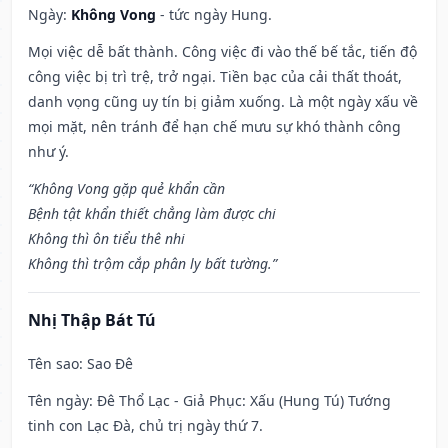
Ngày:
Không Vong
- tức ngày Hung.
Mọi việc dễ bất thành. Công việc đi vào thế bế tắc, tiến độ
công việc bị trì trệ, trở ngại. Tiền bạc của cải thất thoát,
danh vọng cũng uy tín bị giảm xuống. Là một ngày xấu về
mọi mặt, nên tránh để hạn chế mưu sự khó thành công
như ý.
“Không Vong gặp quẻ khẩn cần
Bệnh tật khẩn thiết chẳng làm được chi
Không thì ôn tiểu thê nhi
Không thì trộm cắp phân ly bất tường.”
Nhị Thập Bát Tú
Tên sao
: Sao Đê
Tên ngày
: Đê Thổ Lạc - Giả Phục: Xấu (Hung Tú) Tướng
tinh con Lạc Đà, chủ trị ngày thứ 7.