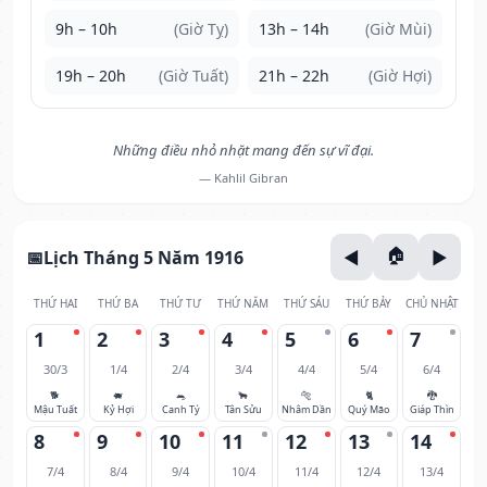
9h – 10h
(Giờ Tỵ)
13h – 14h
(Giờ Mùi)
19h – 20h
(Giờ Tuất)
21h – 22h
(Giờ Hợi)
Những điều nhỏ nhặt mang đến sự vĩ đại.
— Kahlil Gibran
Lịch Tháng 5 Năm 1916
THỨ HAI
THỨ BA
THỨ TƯ
THỨ NĂM
THỨ SÁU
THỨ BẢY
CHỦ NHẬT
1
2
3
4
5
6
7
30/3
1/4
2/4
3/4
4/4
5/4
6/4
🐕
🐖
🐀
🐂
🐅
🐈
🐉
Mậu Tuất
Kỷ Hợi
Canh Tý
Tân Sửu
Nhâm Dần
Quý Mão
Giáp Thìn
8
9
10
11
12
13
14
7/4
8/4
9/4
10/4
11/4
12/4
13/4