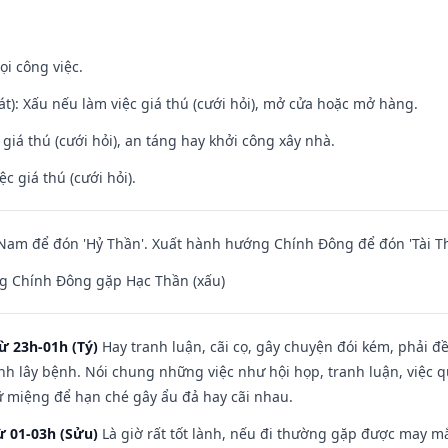
ọi công việc.
t): Xấu nếu làm việc giá thú (cưới hỏi), mở cửa hoặc mở hàng.
 giá thú (cưới hỏi), an táng hay khởi công xây nhà.
ệc giá thú (cưới hỏi).
am để đón 'Hỷ Thần'. Xuất hành hướng Chính Đông để đón 'Tài Th
g Chính Đông gặp Hạc Thần (xấu)
ừ 23h-01h (Tý)
Hay tranh luận, cãi cọ, gây chuyện đói kém, phải đ
nh lây bệnh. Nói chung những việc như hội họp, tranh luận, việc q
iữ miệng để hạn ché gây ẩu đả hay cãi nhau.
ừ 01-03h (Sửu)
Là giờ rất tốt lành, nếu đi thường gặp được may mắ