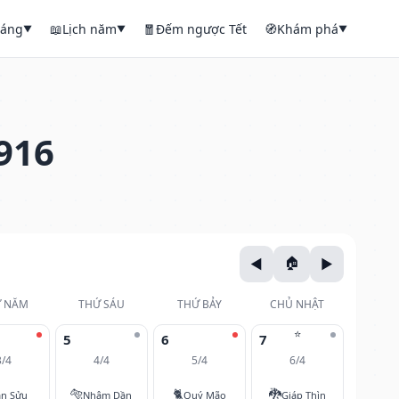
háng
📖
Lịch năm
🧧
Đếm ngược Tết
🧭
Khám phá
▼
▼
▼
916
 NĂM
THỨ SÁU
THỨ BẢY
CHỦ NHẬT
⭐
5
6
7
3/4
4/4
5/4
6/4
🐅
🐈
🐉
ân Sửu
Nhâm Dần
Quý Mão
Giáp Thìn