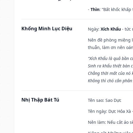
-
Thìn
: “Bất khốc khấp
Khổng Minh Lục Diệu
Ngày:
Xích Khẩu
- tức
Nên đề phòng miệng lư
thuẫn, làm ơn nên oán
“Xích Khẩu là quả bần 
Sinh ra khẩu thiệt bàn c
Chẳng thời mất của nó 
Không thì chó cắn phân 
Nhị Thập Bát Tú
Tên sao
: Sao Dực
Tên ngày
: Dực Hỏa Xà 
Nên làm
: Nếu cắt áo s