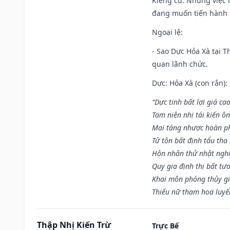
Kiêng cữ
: Những việc 
đang muốn tiến hành c
Ngoại lệ
:
- Sao Dực Hỏa Xà tại Th
quan lãnh chức.
Dực: Hỏa Xà (con rắn):
“Dực tinh bất lợi giá ca
Tam niên nhị tái kiến ô
Mai táng nhược hoàn p
Tử tôn bất định tẩu tha
Hôn nhân thử nhật nghi 
Quy gia định thị bất tư
Khai môn phóng thủy gi
Thiếu nữ tham hoa luyế
Thập Nhị Kiến Trừ
Trực Bế