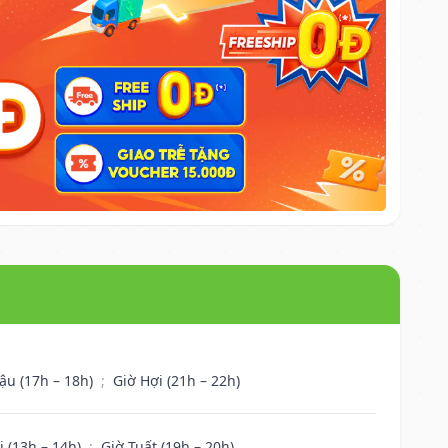
ậu (17h – 18h)
;
Giờ Hợi (21h – 22h)
i (13h – 14h)
;
Giờ Tuất (19h – 20h)