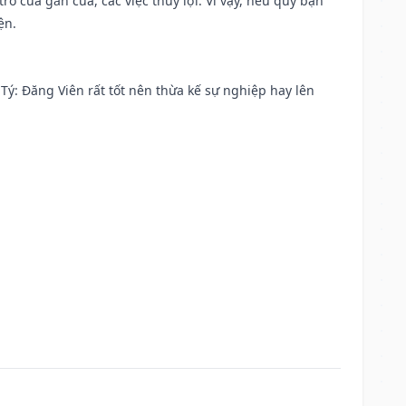
rổ cửa gắn cửa, các việc thủy lợi. Vì vậy, nếu quý bạn
ện.
ại Tý: Đăng Viên rất tốt nên thừa kế sự nghiệp hay lên