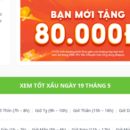
a
a
XEM TỐT XẤU NGÀY 19 THÁNG 5
ờ Thìn (7h – 8h)
;
Giờ Tỵ (9h – 10h)
;
Giờ Thân (15h – 16h)
;
Giờ D
 Sửu (1h – 2h)
;
Giờ Mão (5h – 6h)
;
Giờ Ngọ (11h – 12h)
;
Giờ Mù