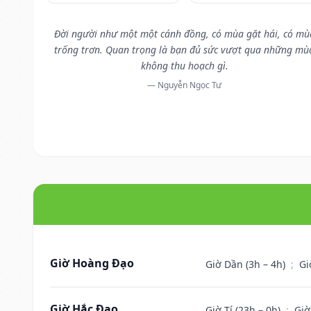
Đời người như một một cánh đồng, có mùa gặt hái, có mù
trống trơn. Quan trọng là bạn đủ sức vượt qua những mù
không thu hoạch gì.
— Nguyễn Ngọc Tư
Giờ Hoàng Đạo
Giờ Dần (3h – 4h)
;
Gi
Giờ Hắc Đạo
Giờ Tí (23h – 0h)
;
Giờ