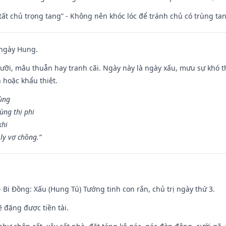
 tất chủ trọng tang” - Không nên khóc lóc để tránh chủ có trùng ta
 ngày Hung.
ỡi, mâu thuẫn hay tranh cãi. Ngày này là ngày xấu, mưu sự khó thà
 hoặc khẩu thiệt.
cùng
ùng thị phi
khi
ly vợ chồng.”
- Bi Đồng: Xấu (Hung Tú) Tướng tinh con rắn, chủ trị ngày thứ 3.
ẽ đặng được tiền tài.