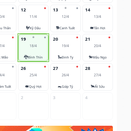
⭐
12
13
14
0/4
11/4
12/4
13/4
🐓
🐕
🐖
u Thân
Kỷ Dậu
Canh Tuất
Tân Hợi
⭐
19
20
21
7/4
18/4
19/4
20/4
🐉
🐍
🐎
t Mão
Bính Thìn
Đinh Tỵ
Mậu Ngọ
26
27
28
4/4
25/4
26/4
27/4
🐖
🐀
🐂
âm Tuất
Quý Hợi
Giáp Tý
Ất Sửu
2
3
4