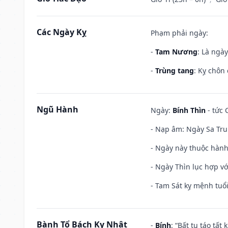
Các Ngày Kỵ
Phạm phải ngày:
-
Tam Nương
: Là ngà
-
Trùng tang
: Kỵ chôn
Ngũ Hành
Ngày:
Bính Thìn
- tức 
- Nạp âm: Ngày Sa Tru
- Ngày này thuộc hành
- Ngày Thìn lục hợp vớ
- Tam Sát kỵ mệnh tuổi
Bành Tổ Bách Kỵ Nhật
-
Bính
: “Bất tu táo tấ