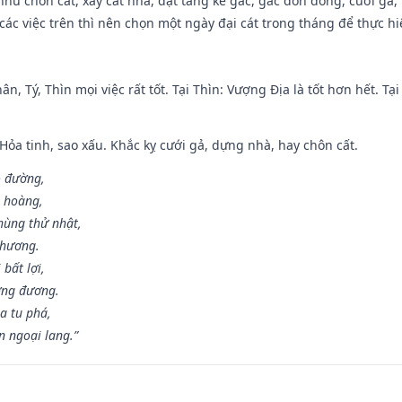
như chôn cất, xây cất nhà, đặt táng kê gác, gác đòn đông, cưới gã, t
ác việc trên thì nên chọn một ngày đại cát trong tháng để thực hi
ân, Tý, Thìn mọi việc rất tốt. Tại Thìn: Vượng Địa là tốt hơn hết. T
 Hỏa tinh, sao xấu. Khắc kỵ cưới gả, dựng nhà, hay chôn cất.
o đường,
n hoàng,
hùng thử nhật,
 hương.
bất lợi,
ơng đương.
a tu phá,
n ngoại lang.”