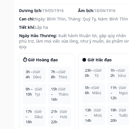
Dương lịch:
19/05/1916
Âm lịch:
18/04/1916
Can chi:
Ngày: Bính Thìn, Tháng: Quý Tỵ, Năm: Bính Thìn
Tiết khí:
Lập hạ
Ngày Hảo Thương:
Xuất hành thuận lợi, gặp qúy nhân
phù trợ, làm mọi việc vừa lòng, như ý muốn, áo phẩm vi
quy.
⏱️ Giờ Hoàng đạo
🌑 Giờ Hắc đạo
23h –
(Giờ
1h –
(Giờ
3h –
(Giờ
7h –
(Giờ
0h
Tí)
2h
Sửu)
4h
Dần)
8h
Thìn)
5h –
(Giờ
11h
(Giờ
9h –
(Giờ
15h
(Giờ
6h
Mão)
–
Ngọ)
10h
Tỵ)
–
Thân)
12h
16h
13h
(Giờ
19h
(Giờ
17h
(Giờ
21h
(Giờ
–
Mùi)
–
Tuất)
–
Dậu)
–
Hợi)
14h
20h
18h
22h