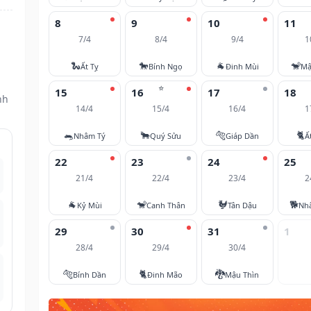
8
9
10
11
7/4
8/4
9/4
1
🐍
🐎
🐐
🐒
Ất Tỵ
Bính Ngọ
Đinh Mùi
Mậ
⭐
15
16
17
18
nh
14/4
15/4
16/4
1
🐀
🐂
🐅
🐈
Nhâm Tý
Quý Sửu
Giáp Dần
Ấ
22
23
24
25
21/4
22/4
23/4
2
🐐
🐒
🐓
🐕
Kỷ Mùi
Canh Thân
Tân Dậu
Nh
29
30
31
1
28/4
29/4
30/4
🐅
🐈
🐉
Bính Dần
Đinh Mão
Mậu Thìn