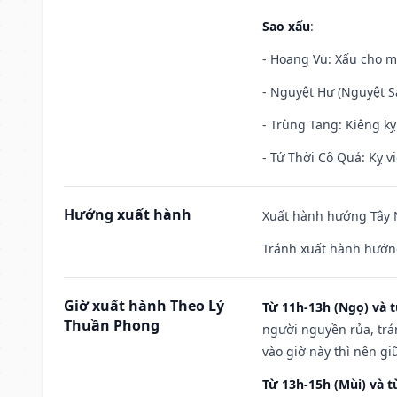
Sao xấu
:
- Hoang Vu: Xấu cho m
- Nguyệt Hư (Nguyệt Sá
- Trùng Tang: Kiêng kỵ
- Tứ Thời Cô Quả: Kỵ vi
Hướng xuất hành
Xuất hành hướng Tây N
Tránh xuất hành hướn
Giờ xuất hành Theo Lý
Từ 11h-13h (Ngọ) và t
Thuần Phong
người nguyền rủa, trá
vào giờ này thì nên g
Từ 13h-15h (Mùi) và t