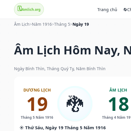
🗓️
Trang chủ
🔄
C
Amlich.org
Âm Lịch
>
Năm 1916
>
Tháng 5
>
Ngày 19
Âm Lịch Hôm Nay, N
Ngày Bính Thìn, Tháng Quý Tỵ, Năm Bính Thìn
DƯƠNG LỊCH
ÂM LỊCH
19
18
🐉
Tháng 5 Năm 1916
Tháng 4 Năm 19
☀️ Thứ Sáu, Ngày 19 Tháng 5 Năm 1916