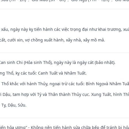
y xấu, ngày này kỵ tiến hành các việc trọng đại như khai trương, xuấ
 cất, cưới xin, vợ chồng xuất hành, xây nhà, xây mồ mả.
Can sinh Chi (Hỏa sinh Thổ), ngày này là ngày cát (bảo nhật).
ng Thổ, kỵ các tuổi: Canh Tuất và Nhâm Tuất.
 Thổ khắc với hành Thủy, ngoại trừ các tuổi: Bính Ngọvà Nhâm Tu
i Dậu, tam hợp với Tý và Thân thành Thủy cục. Xung Tuất, hình Thì
 Tỵ, Dậu, Sửu.
t kiến hỏa ương” - Không nên tiến hành sửa chữa bếp để tránh bị hỏa