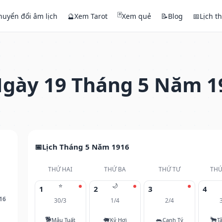
🃏
huyển đổi âm lịch
🔮
Xem Tarot
Xem quẻ
📝
Blog
📅
Lịch t
gày 19 Tháng 5 Năm 1
Lịch Tháng 5 Năm 1916
THỨ HAI
THỨ BA
THỨ TƯ
THỨ
⭐
🌙
1
2
3
4
16
30/3
1/4
2/4
🐕
🐖
🐀
🐂
Mậu Tuất
Kỷ Hợi
Canh Tý
T