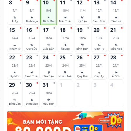
8
9
10
11
12
13
14
7/4
8/4
9/4
10/4
11/4
12/4
13/4
🐍
🐎
🐐
🐒
🐓
🐕
🐖
Ất Tỵ
Bính Ngọ
Đinh Mùi
Mậu Thân
Kỷ Dậu
Canh Tuất
Tân Hợi
15
16
17
18
19
20
21
14/4
15/4
16/4
17/4
18/4
19/4
20/4
🐀
🐂
🐅
🐈
🐉
🐍
🐎
Nhâm Tý
Quý Sửu
Giáp Dần
Ất Mão
Bính Thìn
Đinh Tỵ
Mậu Ngọ
22
23
24
25
26
27
28
21/4
22/4
23/4
24/4
25/4
26/4
27/4
🐐
🐒
🐓
🐕
🐖
🐀
🐂
Kỷ Mùi
Canh Thân
Tân Dậu
Nhâm Tuất
Quý Hợi
Giáp Tý
Ất Sửu
29
30
31
1
2
3
4
28/4
29/4
30/4
🐅
🐈
🐉
Bính Dần
Đinh Mão
Mậu Thìn