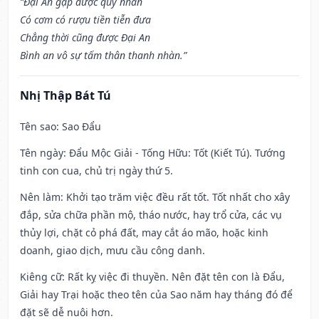
“Đại An gặp được quý nhân
Có cơm có rượu tiền tiễn đưa
Chẳng thời cũng được Đại An
Bình an vô sự tấm thân thanh nhàn.”
Nhị Thập Bát Tú
Tên sao
: Sao Đẩu
Tên ngày
: Đẩu Mộc Giải - Tống Hữu: Tốt (Kiết Tú). Tướng
tinh con cua, chủ trị ngày thứ 5.
Nên làm
: Khởi tạo trăm việc đều rất tốt. Tốt nhất cho xây
đắp, sửa chữa phần mộ, tháo nước, hay trổ cửa, các vụ
thủy lợi, chặt cỏ phá đất, may cắt áo mão, hoặc kinh
doanh, giao dịch, mưu cầu công danh.
Kiêng cữ
: Rất kỵ việc đi thuyền. Nên đặt tên con là Đẩu,
Giải hay Trại hoặc theo tên của Sao năm hay tháng đó để
đặt sẽ dễ nuôi hơn.