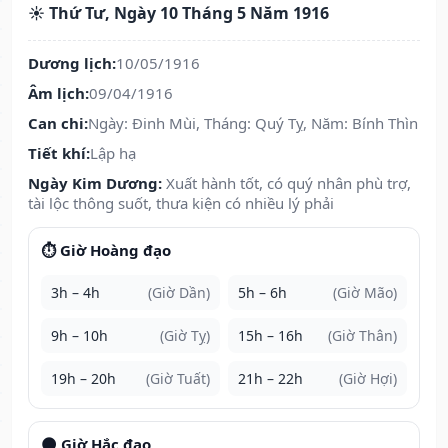
☀️ Thứ Tư, Ngày 10 Tháng 5 Năm 1916
Dương lịch:
10/05/1916
Âm lịch:
09/04/1916
Can chi:
Ngày: Đinh Mùi, Tháng: Quý Tỵ, Năm: Bính Thìn
Tiết khí:
Lập hạ
Ngày Kim Dương:
Xuất hành tốt, có quý nhân phù trợ,
tài lộc thông suốt, thưa kiện có nhiều lý phải
⏱️ Giờ Hoàng đạo
3h – 4h
(Giờ Dần)
5h – 6h
(Giờ Mão)
9h – 10h
(Giờ Tỵ)
15h – 16h
(Giờ Thân)
19h – 20h
(Giờ Tuất)
21h – 22h
(Giờ Hợi)
🌑 Giờ Hắc đạo