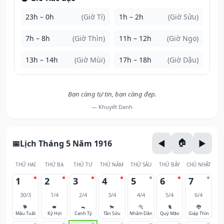
23h – 0h
(Giờ Tí)
1h – 2h
(Giờ Sửu)
7h – 8h
(Giờ Thìn)
11h – 12h
(Giờ Ngọ)
13h – 14h
(Giờ Mùi)
17h – 18h
(Giờ Dậu)
Bạn càng tự tin, bạn càng đẹp.
— Khuyết Danh
Lịch Tháng 5 Năm 1916
THỨ HAI
THỨ BA
THỨ TƯ
THỨ NĂM
THỨ SÁU
THỨ BẢY
CHỦ NHẬT
1
2
3
4
5
6
7
30/3
1/4
2/4
3/4
4/4
5/4
6/4
🐕
🐖
🐀
🐂
🐅
🐈
🐉
Mậu Tuất
Kỷ Hợi
Canh Tý
Tân Sửu
Nhâm Dần
Quý Mão
Giáp Thìn