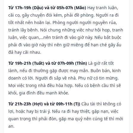
Từ 17h-19h (Dậu) và từ 05h-07h (Mão)
Hay tranh luận,
cãi cọ, gây chuyện đói kém, phải đề phòng. Người ra đi
tốt nhất nên hoãn lại. Phòng người người nguyền rủa,
tránh lây bệnh. Nói chung những việc như hội họp, tranh
luận, việc quan,…nên tránh đi vào giờ này. Nếu bắt buộc
phải đi vào giờ này thì nên giữ miệng để hạn ché gây ẩu
đả hay cãi nhau.
Từ 19h-21h (Tuất) và từ 07h-09h (Thìn)
Là giờ rất tốt
lành, nếu đi thường gặp được may mắn. Buôn bán, kinh
doanh có lời. Người đi sắp về nhà. Phụ nữ có tin mừng.
Mọi việc trong nhà đều hòa hợp. Nếu có bệnh cầu thì sẽ
khỏi, gia đình đều mạnh khỏe.
Từ 21h-23h (Hợi) và từ 09h-11h (Tị)
Cầu tài thì không có
lợi, hoặc hay bị trái ý. Nếu ra đi hay thiệt, gặp nạn, việc
quan trọng thì phải đòn, gặp ma quỷ nên cúng tế thì mới
an.