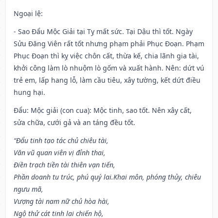
Ngoại lệ
:
- Sao Đẩu Mộc Giải tại Tỵ mất sức. Tại Dậu thì tốt. Ngày
Sửu Đăng Viên rất tốt nhưng phạm phải Phục Đoạn. Phạm
Phục Đoạn thì kỵ việc chôn cất, thừa kế, chia lãnh gia tài,
khởi công làm lò nhuộm lò gốm và xuất hành. Nên: dứt vú
trẻ em, lấp hang lỗ, làm cầu tiêu, xây tường, kết dứt điều
hung hại.
Đẩu: Mộc giải (con cua): Mộc tinh, sao tốt. Nên xây cất,
sửa chữa, cưới gả và an táng đều tốt.
“Đẩu tinh tạo tác chủ chiêu tài,
Văn vũ quan viên vị đỉnh thai,
Điền trạch tiền tài thiên vạn tiến,
Phần doanh tu trúc, phú quý lai.Khai môn, phóng thủy, chiêu
ngưu mã,
Vượng tài nam nữ chủ hòa hài,
Ngộ thử cát tinh lai chiến hộ,