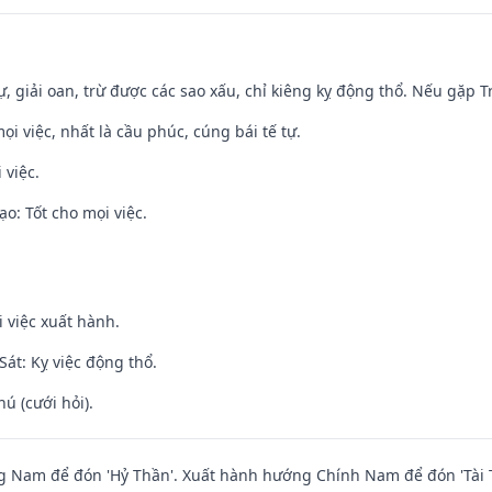
tự, giải oan, trừ được các sao xấu, chỉ kiêng kỵ động thổ. Nếu gặp Tr
ọi việc, nhất là cầu phúc, cúng bái tế tự.
 việc.
o: Tốt cho mọi việc.
i việc xuất hành.
át: Kỵ việc động thổ.
hú (cưới hỏi).
 Nam để đón 'Hỷ Thần'. Xuất hành hướng Chính Nam để đón 'Tài 