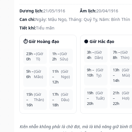
Dương lịch:
21/05/1916
Âm lịch:
20/04/1916
Can chi:
Ngày: Mậu Ngọ, Tháng: Quý Tỵ, Năm: Bính Thìn
Tiết khí:
Tiểu mãn
⏱️ Giờ Hoàng đạo
🌑 Giờ Hắc đạo
3h –
(Giờ
7h –
(Giờ
23h –
(Giờ
1h –
(Giờ
4h
Dần)
8h
Thìn)
0h
Tí)
2h
Sửu)
9h –
(Giờ
13h
(Giờ
5h –
(Giờ
11h
(Giờ
10h
Tỵ)
–
Mùi)
6h
Mão)
–
Ngọ)
14h
12h
19h
(Giờ
21h
(Giờ
15h
(Giờ
17h
(Giờ
–
Tuất)
–
Hợi)
–
Thân)
–
Dậu)
20h
22h
16h
18h
Kiên nhẫn không phải là chờ đợi, mà là khả năng giữ bình t