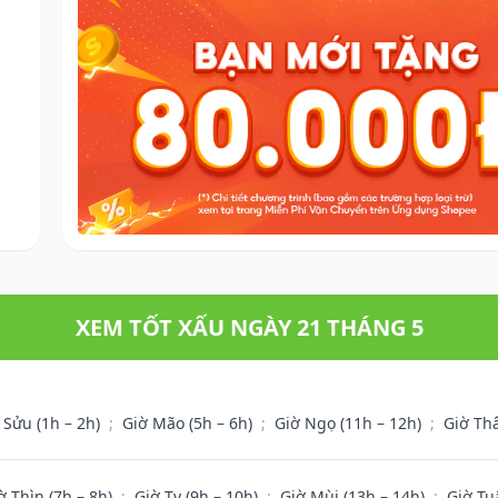
XEM TỐT XẤU NGÀY 21 THÁNG 5
 Sửu (1h – 2h)
;
Giờ Mão (5h – 6h)
;
Giờ Ngọ (11h – 12h)
;
Giờ Th
ờ Thìn (7h – 8h)
;
Giờ Tỵ (9h – 10h)
;
Giờ Mùi (13h – 14h)
;
Giờ Tu