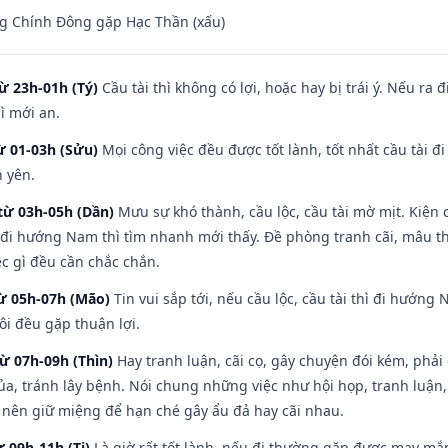
g Chính Đông gặp Hạc Thần (xấu)
ừ 23h-01h (Tý)
Cầu tài thì không có lợi, hoặc hay bị trái ý. Nếu ra 
ì mới an.
ừ 01-03h (Sửu)
Mọi công việc đều được tốt lành, tốt nhất cầu tài
h yên.
từ 03h-05h (Dần)
Mưu sự khó thành, cầu lộc, cầu tài mờ mịt. Kiện c
 đi hướng Nam thì tìm nhanh mới thấy. Đề phòng tranh cãi, mâu t
ệc gì đều cần chắc chắn.
từ 05h-07h (Mão)
Tin vui sắp tới, nếu cầu lộc, cầu tài thì đi hướn
ôi đều gặp thuận lợi.
từ 07h-09h (Thìn)
Hay tranh luận, cãi cọ, gây chuyện đói kém, phải
a, tránh lây bệnh. Nói chung những việc như hội họp, tranh luận,
ì nên giữ miệng để hạn ché gây ẩu đả hay cãi nhau.
ừ 09h-11h (Tị)
Là giờ rất tốt lành, nếu đi thường gặp được may mắn