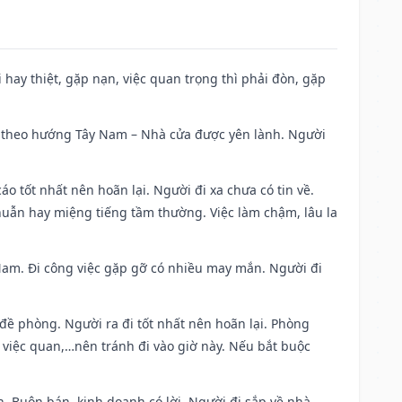
đi hay thiệt, gặp nạn, việc quan trọng thì phải đòn, gặp
 đi theo hướng Tây Nam – Nhà cửa được yên lành. Người
áo tốt nhất nên hoãn lại. Người đi xa chưa có tin về.
huẫn hay miệng tiếng tầm thường. Việc làm chậm, lâu la
g Nam. Đi công việc gặp gỡ có nhiều may mắn. Người đi
 đề phòng. Người ra đi tốt nhất nên hoãn lại. Phòng
 việc quan,…nên tránh đi vào giờ này. Nếu bắt buộc
. Buôn bán, kinh doanh có lời. Người đi sắp về nhà.