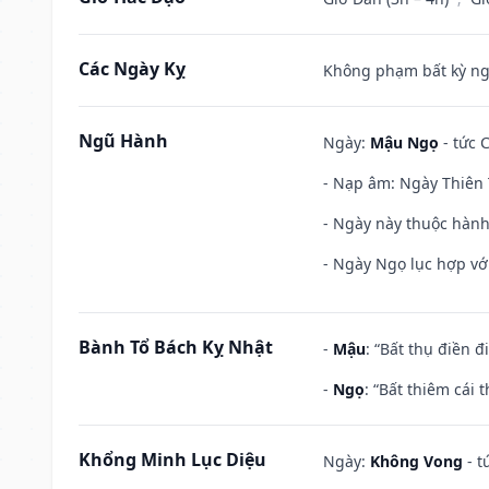
Các Ngày Kỵ
Không phạm bất kỳ ngày
Ngũ Hành
Ngày:
Mậu Ngọ
- tức 
- Nạp âm: Ngày Thiên 
- Ngày này thuộc hành
- Ngày Ngọ lục hợp vớ
Bành Tổ Bách Kỵ Nhật
-
Mậu
: “Bất thụ điền 
-
Ngọ
: “Bất thiêm cái
Khổng Minh Lục Diệu
Ngày:
Không Vong
- t