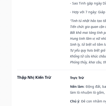
- Sao Tinh gặp ngày Dầ
- Hợp với 7 ngày: Giá
“Tinh tú nhật hảo tạo t
Tiến chức gia quan cận
Bất khả mai táng tính p
Hung tinh lâm vị nữ nh
Sinh ly, tử biệt vô tâm l
Tự yếu quy hưu biệt giá
Khổng tử cửu khúc châu
Phóng thủy, khai câu, t
Thập Nhị Kiến Trừ
Trực Trừ
Nên làm
: Động đất, b
làm lò nhuộm lò gốm,
Chú ý
: Đẻ con nhằm n