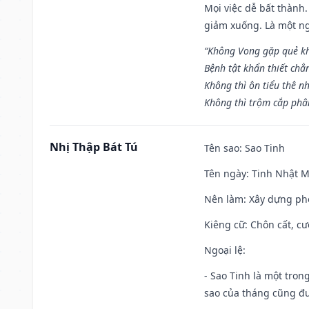
Mọi việc dễ bất thành. 
giảm xuống. Là một ng
“Không Vong gặp quẻ k
Bệnh tật khẩn thiết chẳ
Không thì ôn tiểu thê nh
Không thì trộm cắp phân
Nhị Thập Bát Tú
Tên sao
: Sao Tinh
Tên ngày
: Tinh Nhật M
Nên làm
: Xây dựng ph
Kiêng cữ
: Chôn cất, c
Ngoại lệ
:
- Sao Tinh là một tron
sao của tháng cũng đ