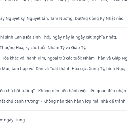
 Nguyệt kỵ, Nguyệt tận, Tam Nương, Dương Công Kỵ Nhật nào.
Chi sinh Can (Hỏa sinh Thổ), ngày này là ngày cát (nghĩa nhật).
Thượng Hỏa, kỵ các tuổi: Nhâm Tý và Giáp Tý.
 Hỏa khắc với hành Kim, ngoại trừ các tuổi: Nhâm Thân và Giáp N
i Mùi, tam hợp với Dần và Tuất thành Hỏa cục. Xung Tý, hình Ngọ, 
điền chủ bất tường” - Không nên tiến hành việc liên quan đến nhậ
 thất chủ canh trương” - Không nên tiến hành lợp mái nhà để tránh 
ức ngày Hung.