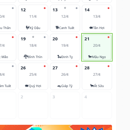
⭐
12
13
14
0/4
11/4
12/4
13/4
🐓
🐕
🐖
u Thân
Kỷ Dậu
Canh Tuất
Tân Hợi
⭐
19
20
21
7/4
18/4
19/4
20/4
🐉
🐍
🐎
t Mão
Bính Thìn
Đinh Tỵ
Mậu Ngọ
26
27
28
4/4
25/4
26/4
27/4
🐖
🐀
🐂
âm Tuất
Quý Hợi
Giáp Tý
Ất Sửu
2
3
4