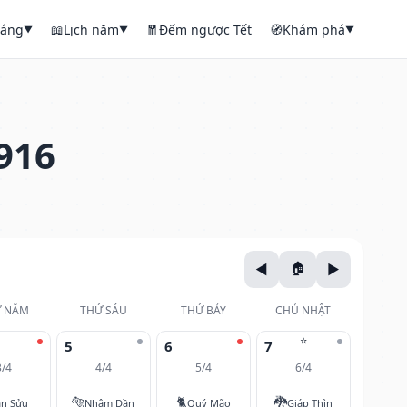
háng
📖
Lịch năm
🧧
Đếm ngược Tết
🧭
Khám phá
▼
▼
▼
916
 NĂM
THỨ SÁU
THỨ BẢY
CHỦ NHẬT
⭐
5
6
7
3/4
4/4
5/4
6/4
🐅
🐈
🐉
ân Sửu
Nhâm Dần
Quý Mão
Giáp Thìn