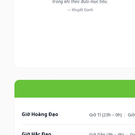
trong khi theo đuổi mục tiêu.
— Khuyết Danh
Giờ Hoàng Đạo
Giờ Tí (23h – 0h)
;
Giờ
Giờ Hắc Đạo
Giờ Dần (3h – 4h)
;
Gi