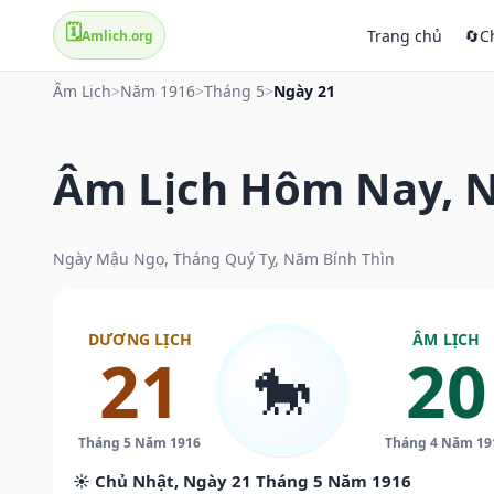
🗓️
Trang chủ
🔄
C
Amlich.org
Âm Lịch
>
Năm 1916
>
Tháng 5
>
Ngày 21
Âm Lịch Hôm Nay, N
Ngày Mậu Ngọ, Tháng Quý Tỵ, Năm Bính Thìn
DƯƠNG LỊCH
ÂM LỊCH
21
20
🐎
Tháng 5 Năm 1916
Tháng 4 Năm 19
☀️ Chủ Nhật, Ngày 21 Tháng 5 Năm 1916