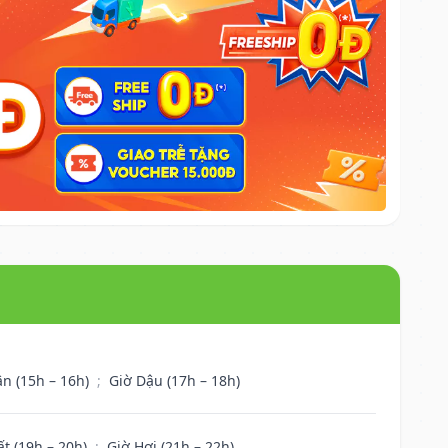
ân (15h – 16h)
;
Giờ Dậu (17h – 18h)
ất (19h – 20h)
;
Giờ Hợi (21h – 22h)