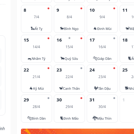
8
9
10
11
7/4
8/4
9/4
1
🐍
🐎
🐐
🐒
Ất Tỵ
Bính Ngọ
Đinh Mùi
Mậ
⭐
15
16
17
18
14/4
15/4
16/4
1
🐀
🐂
🐅
🐈
Nhâm Tý
Quý Sửu
Giáp Dần
Ấ
22
23
24
25
21/4
22/4
23/4
2
🐐
🐒
🐓
🐕
Kỷ Mùi
Canh Thân
Tân Dậu
Nh
29
30
31
1
28/4
29/4
30/4
🐅
🐈
🐉
Bính Dần
Đinh Mão
Mậu Thìn
ĩnh