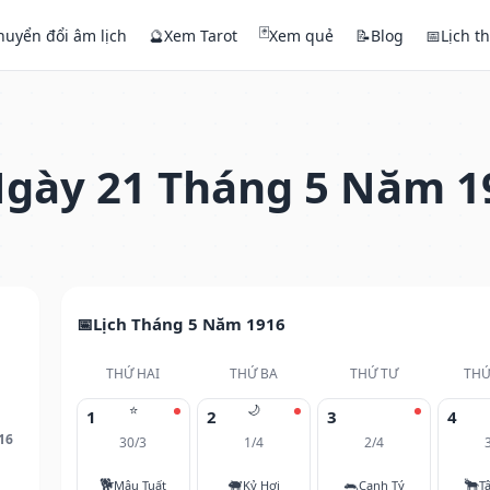
🃏
huyển đổi âm lịch
🔮
Xem Tarot
Xem quẻ
📝
Blog
📅
Lịch t
gày 21 Tháng 5 Năm 1
Lịch Tháng 5 Năm 1916
THỨ HAI
THỨ BA
THỨ TƯ
THỨ
⭐
🌙
1
2
3
4
16
30/3
1/4
2/4
🐕
🐖
🐀
🐂
Mậu Tuất
Kỷ Hợi
Canh Tý
T