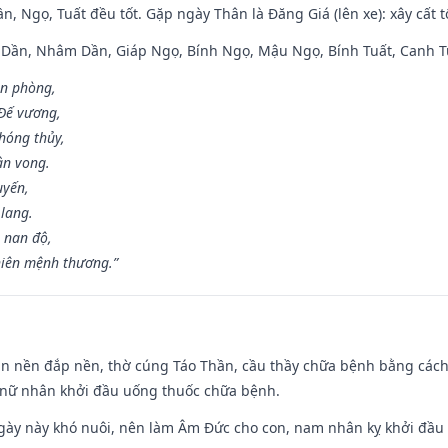
n, Ngọ, Tuất đều tốt. Gặp ngày Thân là Đăng Giá (lên xe): xây cất 
p Dần, Nhâm Dần, Giáp Ngọ, Bính Ngọ, Mậu Ngọ, Bính Tuất, Canh T
ân phòng,
 Đế vương,
hóng thủy,
ân vong.
uyến,
 lang.
 nan độ,
hiên mệnh thương.”
an nền đắp nền, thờ cúng Táo Thần, cầu thầy chữa bệnh bằng cách
 nữ nhân khởi đầu uống thuốc chữa bệnh.
gày này khó nuôi, nên làm Âm Đức cho con, nam nhân kỵ khởi đầu