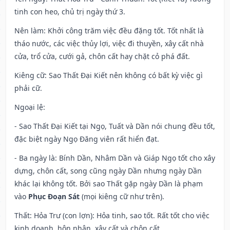
tinh con heo, chủ trị ngày thứ 3.
Nên làm
: Khởi công trăm việc đều đặng tốt. Tốt nhất là
tháo nước, các việc thủy lợi, việc đi thuyền, xây cất nhà
cửa, trổ cửa, cưới gả, chôn cất hay chặt cỏ phá đất.
Kiêng cữ
: Sao Thất Đại Kiết nên không có bất kỳ việc gì
phải cữ.
Ngoại lệ
:
- Sao Thất Đại Kiết tại Ngọ, Tuất và Dần nói chung đều tốt,
đặc biệt ngày Ngọ Đăng viên rất hiển đạt.
- Ba ngày là: Bính Dần, Nhâm Dần và Giáp Ngọ tốt cho xây
dựng, chôn cất, song cũng ngày Dần nhưng ngày Dần
khác lại không tốt. Bởi sao Thất gặp ngày Dần là phạm
vào
Phục Đoạn Sát
(mọi kiêng cữ như trên).
Thất: Hỏa Trư (con lợn): Hỏa tinh, sao tốt. Rất tốt cho việc
kinh doanh, hôn nhân, xây cất và chôn cất.