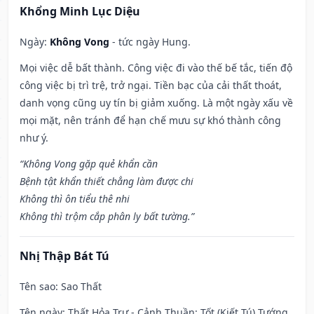
Khổng Minh Lục Diệu
Ngày:
Không Vong
- tức ngày Hung.
Mọi việc dễ bất thành. Công việc đi vào thế bế tắc, tiến độ
công việc bị trì trệ, trở ngại. Tiền bạc của cải thất thoát,
danh vọng cũng uy tín bị giảm xuống. Là một ngày xấu về
mọi mặt, nên tránh để hạn chế mưu sự khó thành công
như ý.
“Không Vong gặp quẻ khẩn cần
Bệnh tật khẩn thiết chẳng làm được chi
Không thì ôn tiểu thê nhi
Không thì trộm cắp phân ly bất tường.”
Nhị Thập Bát Tú
Tên sao
: Sao Thất
Tên ngày
: Thất Hỏa Trư - Cảnh Thuần: Tốt (Kiết Tú) Tướng