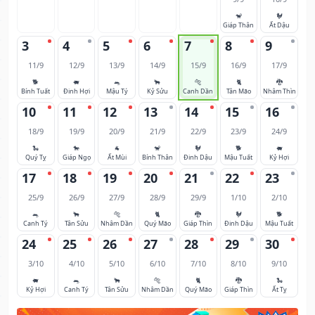
🐒
🐓
Giáp Thân
Ất Dậu
3
4
5
6
7
8
9
11/9
12/9
13/9
14/9
15/9
16/9
17/9
🐕
🐖
🐀
🐂
🐅
🐈
🐉
Bính Tuất
Đinh Hợi
Mậu Tý
Kỷ Sửu
Canh Dần
Tân Mão
Nhâm Thìn
10
11
12
13
14
15
16
18/9
19/9
20/9
21/9
22/9
23/9
24/9
🐍
🐎
🐐
🐒
🐓
🐕
🐖
Quý Tỵ
Giáp Ngọ
Ất Mùi
Bính Thân
Đinh Dậu
Mậu Tuất
Kỷ Hợi
17
18
19
20
21
22
23
25/9
26/9
27/9
28/9
29/9
1/10
2/10
🐀
🐂
🐅
🐈
🐉
🐓
🐕
Canh Tý
Tân Sửu
Nhâm Dần
Quý Mão
Giáp Thìn
Đinh Dậu
Mậu Tuất
24
25
26
27
28
29
30
3/10
4/10
5/10
6/10
7/10
8/10
9/10
🐖
🐀
🐂
🐅
🐈
🐉
🐍
Kỷ Hợi
Canh Tý
Tân Sửu
Nhâm Dần
Quý Mão
Giáp Thìn
Ất Tỵ