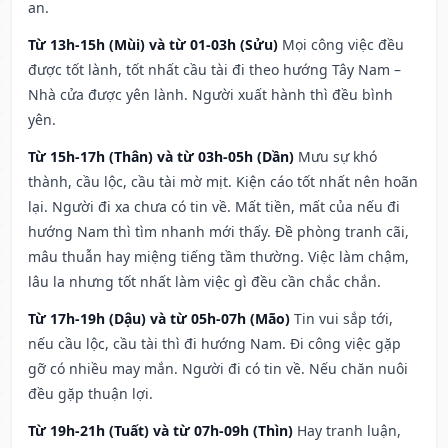
an.
Từ 13h-15h (Mùi) và từ 01-03h (Sửu)
Mọi công việc đều
được tốt lành, tốt nhất cầu tài đi theo hướng Tây Nam –
Nhà cửa được yên lành. Người xuất hành thì đều bình
yên.
Từ 15h-17h (Thân) và từ 03h-05h (Dần)
Mưu sự khó
thành, cầu lộc, cầu tài mờ mịt. Kiện cáo tốt nhất nên hoãn
lại. Người đi xa chưa có tin về. Mất tiền, mất của nếu đi
hướng Nam thì tìm nhanh mới thấy. Đề phòng tranh cãi,
mâu thuẫn hay miệng tiếng tầm thường. Việc làm chậm,
lâu la nhưng tốt nhất làm việc gì đều cần chắc chắn.
Từ 17h-19h (Dậu) và từ 05h-07h (Mão)
Tin vui sắp tới,
nếu cầu lộc, cầu tài thì đi hướng Nam. Đi công việc gặp
gỡ có nhiều may mắn. Người đi có tin về. Nếu chăn nuôi
đều gặp thuận lợi.
Từ 19h-21h (Tuất) và từ 07h-09h (Thìn)
Hay tranh luận,