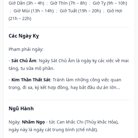
Giờ Dần (3h – 4h)
;
Giờ Thìn (7h – 8h)
;
Giờ Tỵ (9h – 10h)
;
Giờ Mùi (13h – 14h)
;
Giờ Tuất (19h – 20h)
;
Giờ Hợi
(21h – 22h)
Các Ngày Kỵ
Phạm phải ngày:
-
Sát Chủ Âm
: Ngày Sát Chủ Âm là ngày kỵ các việc về mai
táng, tu sửa mộ phần.
-
Kim Thần Thất Sát
: Tránh làm những công việc quan
trọng, đi xa, ký kết hợp đồng, hay bắt đầu dự án lớn...
Ngũ Hành
Ngày:
Nhâm Ngọ
- tức Can khắc Chi (Thủy khắc Hỏa),
ngày này là ngày cát trung bình (chế nhật).