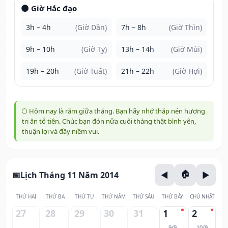
🌑 Giờ Hắc đạo
3h – 4h
(Giờ Dần)
7h – 8h
(Giờ Thìn)
9h – 10h
(Giờ Tỵ)
13h – 14h
(Giờ Mùi)
19h – 20h
(Giờ Tuất)
21h – 22h
(Giờ Hợi)
🌕 Hôm nay là rằm giữa tháng. Bạn hãy nhớ thắp nén hương
tri ân tổ tiên. Chúc bạn đón nửa cuối tháng thật bình yên,
thuận lợi và đầy niềm vui.
Lịch Tháng 11 Năm 2014
THỨ HAI
THỨ BA
THỨ TƯ
THỨ NĂM
THỨ SÁU
THỨ BẢY
CHỦ NHẬT
27
28
29
30
31
1
2
9/9
10/9