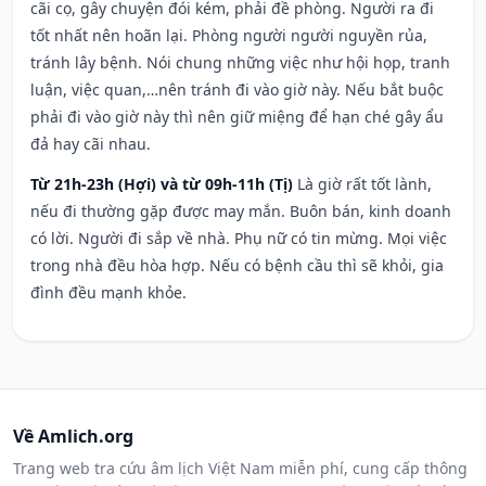
cãi cọ, gây chuyện đói kém, phải đề phòng. Người ra đi
tốt nhất nên hoãn lại. Phòng người người nguyền rủa,
tránh lây bệnh. Nói chung những việc như hội họp, tranh
luận, việc quan,…nên tránh đi vào giờ này. Nếu bắt buộc
phải đi vào giờ này thì nên giữ miệng để hạn ché gây ẩu
đả hay cãi nhau.
Từ 21h-23h (Hợi) và từ 09h-11h (Tị)
Là giờ rất tốt lành,
nếu đi thường gặp được may mắn. Buôn bán, kinh doanh
có lời. Người đi sắp về nhà. Phụ nữ có tin mừng. Mọi việc
trong nhà đều hòa hợp. Nếu có bệnh cầu thì sẽ khỏi, gia
đình đều mạnh khỏe.
Về Amlich.org
Trang web tra cứu âm lịch Việt Nam miễn phí, cung cấp thông