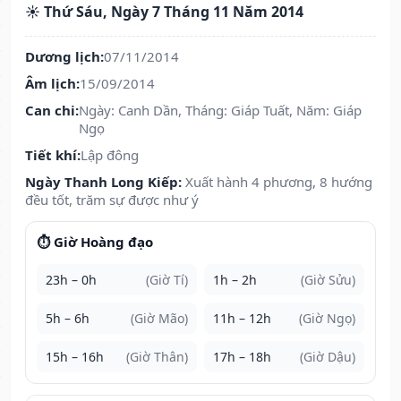
☀️ Thứ Sáu, Ngày 7 Tháng 11 Năm 2014
Dương lịch:
07/11/2014
Âm lịch:
15/09/2014
Can chi:
Ngày: Canh Dần, Tháng: Giáp Tuất, Năm: Giáp
Ngọ
Tiết khí:
Lập đông
Ngày Thanh Long Kiếp:
Xuất hành 4 phương, 8 hướng
đều tốt, trăm sự được như ý
⏱️ Giờ Hoàng đạo
23h – 0h
(Giờ Tí)
1h – 2h
(Giờ Sửu)
5h – 6h
(Giờ Mão)
11h – 12h
(Giờ Ngọ)
15h – 16h
(Giờ Thân)
17h – 18h
(Giờ Dậu)