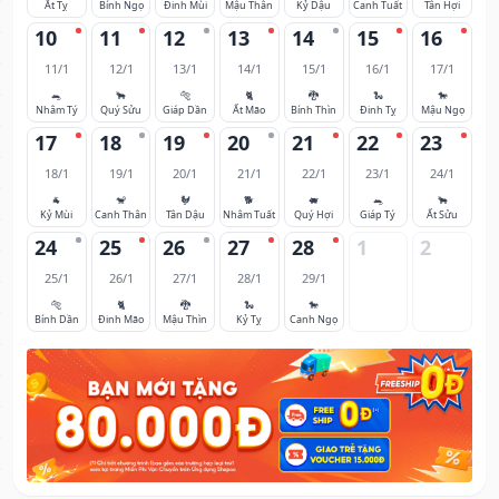
Ất Tỵ
Bính Ngọ
Đinh Mùi
Mậu Thân
Kỷ Dậu
Canh Tuất
Tân Hợi
10
11
12
13
14
15
16
11/1
12/1
13/1
14/1
15/1
16/1
17/1
🐀
🐂
🐅
🐈
🐉
🐍
🐎
Nhâm Tý
Quý Sửu
Giáp Dần
Ất Mão
Bính Thìn
Đinh Tỵ
Mậu Ngọ
17
18
19
20
21
22
23
18/1
19/1
20/1
21/1
22/1
23/1
24/1
🐐
🐒
🐓
🐕
🐖
🐀
🐂
Kỷ Mùi
Canh Thân
Tân Dậu
Nhâm Tuất
Quý Hợi
Giáp Tý
Ất Sửu
24
25
26
27
28
1
2
25/1
26/1
27/1
28/1
29/1
🐅
🐈
🐉
🐍
🐎
Bính Dần
Đinh Mão
Mậu Thìn
Kỷ Tỵ
Canh Ngọ