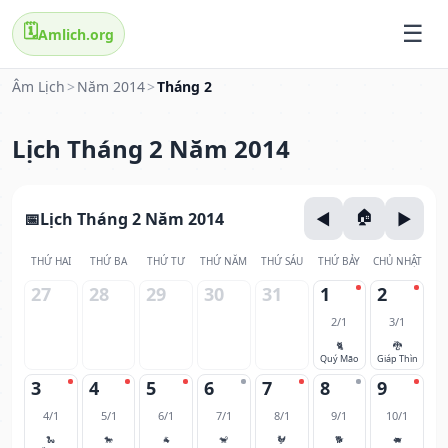
🗓️
Amlich.org
Âm Lịch
>
Năm 2014
>
Tháng 2
Lịch Tháng 2 Năm 2014
Lịch Tháng 2 Năm 2014
THỨ HAI
THỨ BA
THỨ TƯ
THỨ NĂM
THỨ SÁU
THỨ BẢY
CHỦ NHẬT
27
28
29
30
31
1
2
2/1
3/1
🐈
🐉
Quý Mão
Giáp Thìn
3
4
5
6
7
8
9
4/1
5/1
6/1
7/1
8/1
9/1
10/1
🐍
🐎
🐐
🐒
🐓
🐕
🐖