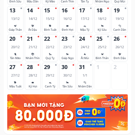
Đinh Sửu
Mậu Dần
Kỷ Mão
Canh Thìn
Tân Tỵ
Nhâm Ngọ
Quý Mùi
13
14
15
16
17
18
19
13/12
14/12
15/12
16/12
17/12
18/12
19/12
🐒
🐓
🐕
🐖
🐀
🐂
🐅
Giáp Thân
Ất Dậu
Bính Tuất
Đinh Hợi
Mậu Tý
Kỷ Sửu
Canh Dần
20
21
22
23
24
25
26
20/12
21/12
22/12
23/12
24/12
25/12
26/12
🐈
🐉
🐍
🐎
🐐
🐒
🐓
Tân Mão
Nhâm Thìn
Quý Tỵ
Giáp Ngọ
Ất Mùi
Bính Thân
Đinh Dậu
27
28
29
30
31
1
2
27/12
28/12
29/12
30/12
1/1
🐕
🐖
🐀
🐂
🐅
Mậu Tuất
Kỷ Hợi
Canh Tý
Tân Sửu
Nhâm Dần