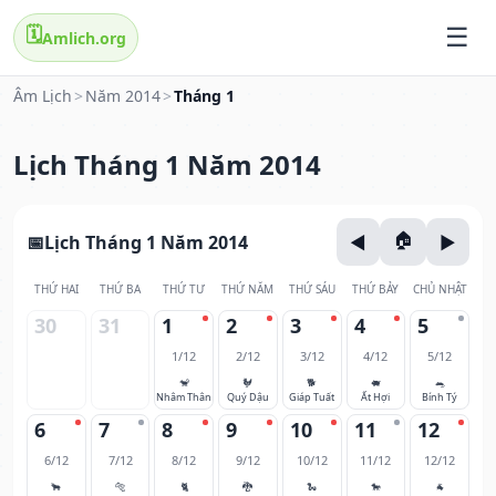
🗓️
Amlich.org
Âm Lịch
>
Năm 2014
>
Tháng 1
Lịch Tháng 1 Năm 2014
Lịch Tháng 1 Năm 2014
THỨ HAI
THỨ BA
THỨ TƯ
THỨ NĂM
THỨ SÁU
THỨ BẢY
CHỦ NHẬT
30
31
1
2
3
4
5
1/12
2/12
3/12
4/12
5/12
🐒
🐓
🐕
🐖
🐀
Nhâm Thân
Quý Dậu
Giáp Tuất
Ất Hợi
Bính Tý
6
7
8
9
10
11
12
6/12
7/12
8/12
9/12
10/12
11/12
12/12
🐂
🐅
🐈
🐉
🐍
🐎
🐐