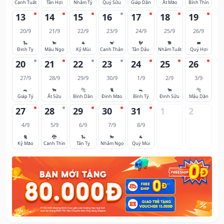
Canh Tuất
Tân Hợi
Nhâm Tý
Quý Sửu
Giáp Dần
Ất Mão
Bính Thìn
13
14
15
16
17
18
19
20/9
21/9
22/9
23/9
24/9
25/9
26/9
🐍
🐎
🐐
🐒
🐓
🐕
🐖
Đinh Tỵ
Mậu Ngọ
Kỷ Mùi
Canh Thân
Tân Dậu
Nhâm Tuất
Quý Hợi
20
21
22
23
24
25
26
27/9
28/9
29/9
30/9
1/9
2/9
3/9
🐀
🐂
🐅
🐈
🐀
🐂
🐅
Giáp Tý
Ất Sửu
Bính Dần
Đinh Mão
Bính Tý
Đinh Sửu
Mậu Dần
27
28
29
30
31
1
2
4/9
5/9
6/9
7/9
8/9
🐈
🐉
🐍
🐎
🐐
Kỷ Mão
Canh Thìn
Tân Tỵ
Nhâm Ngọ
Quý Mùi