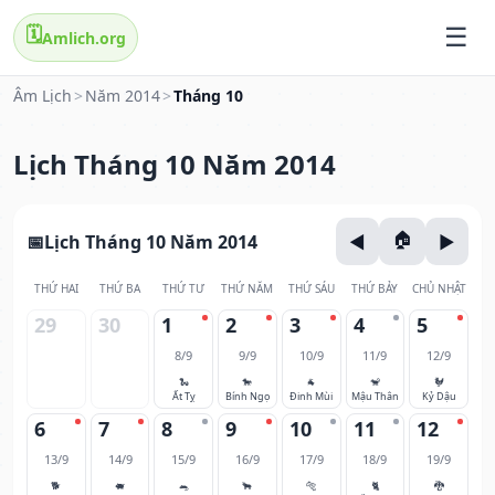
🗓️
Amlich.org
Âm Lịch
>
Năm 2014
>
Tháng 10
Lịch Tháng 10 Năm 2014
Lịch Tháng 10 Năm 2014
THỨ HAI
THỨ BA
THỨ TƯ
THỨ NĂM
THỨ SÁU
THỨ BẢY
CHỦ NHẬT
29
30
1
2
3
4
5
8/9
9/9
10/9
11/9
12/9
🐍
🐎
🐐
🐒
🐓
Ất Tỵ
Bính Ngọ
Đinh Mùi
Mậu Thân
Kỷ Dậu
6
7
8
9
10
11
12
13/9
14/9
15/9
16/9
17/9
18/9
19/9
🐕
🐖
🐀
🐂
🐅
🐈
🐉