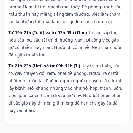
hướng Nam thì tìm nhanh mới thấy. Đề phòng tranh cãi,
mâu thuẫn hay miệng tiếng tầm thường. Việc làm chậm,
lâu la nhưng tốt nhất làm việc gì đều cần chắc chắn.
Từ 19h-21h (Tuất) và từ 07h-09h (Thìn)
Tin vui sắp tới,
nếu cầu lộc, cầu tài thì đi hướng Nam. Đi công việc gặp
gỡ có nhiều may mắn. Người đi có tin về. Nếu chăn nuôi
đều gặp thuận lợi.
Từ 21h-23h (Hợi) và từ 09h-11h (Tị)
Hay tranh luận, cãi
cọ, gây chuyện đói kém, phải đề phòng. Người ra đi tốt
nhất nên hoãn lại. Phòng người người nguyền rủa, tránh
lây bệnh. Nói chung những việc như hội họp, tranh luận,
việc quan,…nên tránh đi vào giờ này. Nếu bắt buộc phải
đi vào giờ này thì nên giữ miệng để hạn ché gây ẩu đả
hay cãi nhau.