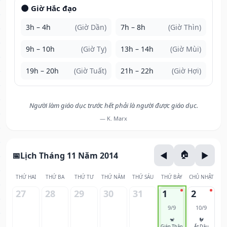
🌑 Giờ Hắc đạo
3h – 4h
(Giờ Dần)
7h – 8h
(Giờ Thìn)
9h – 10h
(Giờ Tỵ)
13h – 14h
(Giờ Mùi)
19h – 20h
(Giờ Tuất)
21h – 22h
(Giờ Hợi)
Người làm giáo dục trước hết phải là người được giáo dục.
— K. Marx
Lịch Tháng 11 Năm 2014
THỨ HAI
THỨ BA
THỨ TƯ
THỨ NĂM
THỨ SÁU
THỨ BẢY
CHỦ NHẬT
27
28
29
30
31
1
2
9/9
10/9
🐒
🐓
Giáp Thân
Ất Dậu