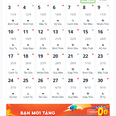
3
4
5
6
7
8
9
11/9
12/9
13/9
14/9
15/9
16/9
17/9
🐕
🐖
🐀
🐂
🐅
🐈
🐉
Bính Tuất
Đinh Hợi
Mậu Tý
Kỷ Sửu
Canh Dần
Tân Mão
Nhâm Thìn
10
11
12
13
14
15
16
18/9
19/9
20/9
21/9
22/9
23/9
24/9
🐍
🐎
🐐
🐒
🐓
🐕
🐖
Quý Tỵ
Giáp Ngọ
Ất Mùi
Bính Thân
Đinh Dậu
Mậu Tuất
Kỷ Hợi
17
18
19
20
21
22
23
25/9
26/9
27/9
28/9
29/9
1/10
2/10
🐀
🐂
🐅
🐈
🐉
🐓
🐕
Canh Tý
Tân Sửu
Nhâm Dần
Quý Mão
Giáp Thìn
Đinh Dậu
Mậu Tuất
24
25
26
27
28
29
30
3/10
4/10
5/10
6/10
7/10
8/10
9/10
🐖
🐀
🐂
🐅
🐈
🐉
🐍
Kỷ Hợi
Canh Tý
Tân Sửu
Nhâm Dần
Quý Mão
Giáp Thìn
Ất Tỵ