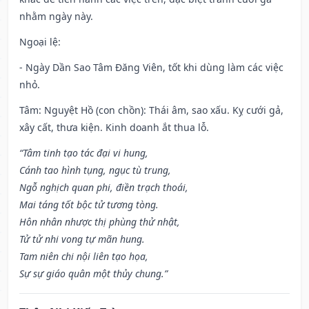
nhằm ngày này.
Ngoại lệ
:
- Ngày Dần Sao Tâm Đăng Viên, tốt khi dùng làm các việc
nhỏ.
Tâm: Nguyệt Hồ (con chồn): Thái âm, sao xấu. Kỵ cưới gả,
xây cất, thưa kiện. Kinh doanh ắt thua lỗ.
“Tâm tinh tạo tác đại vi hung,
Cánh tao hình tụng, ngục tù trung,
Ngỗ nghịch quan phi, điền trạch thoái,
Mai táng tốt bộc tử tương tòng.
Hôn nhân nhược thị phùng thử nhật,
Tử tử nhi vong tự mãn hung.
Tam niên chi nội liên tạo họa,
Sự sự giáo quân một thủy chung.”