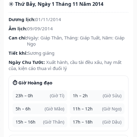
☀️ Thứ Bảy, Ngày 1 Tháng 11 Năm 2014
Dương lịch:
01/11/2014
Âm lịch:
09/09/2014
Can chi:
Ngày: Giáp Thân, Tháng: Giáp Tuất, Năm: Giáp
Ngọ
Tiết khí:
Sương giáng
Ngày Chu Tước:
Xuất hành, cầu tài đều xấu, hay mất
của, kiện cáo thua vì đuối lý
⏱️ Giờ Hoàng đạo
23h – 0h
(Giờ Tí)
1h – 2h
(Giờ Sửu)
5h – 6h
(Giờ Mão)
11h – 12h
(Giờ Ngọ)
15h – 16h
(Giờ Thân)
17h – 18h
(Giờ Dậu)