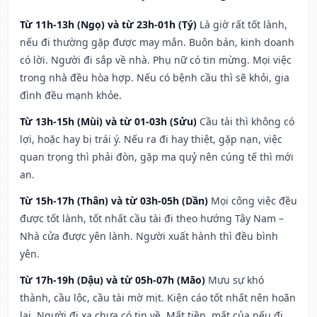
Từ 11h-13h (Ngọ) và từ 23h-01h (Tý)
Là giờ rất tốt lành,
nếu đi thường gặp được may mắn. Buôn bán, kinh doanh
có lời. Người đi sắp về nhà. Phụ nữ có tin mừng. Mọi việc
trong nhà đều hòa hợp. Nếu có bệnh cầu thì sẽ khỏi, gia
đình đều mạnh khỏe.
Từ 13h-15h (Mùi) và từ 01-03h (Sửu)
Cầu tài thì không có
lợi, hoặc hay bị trái ý. Nếu ra đi hay thiệt, gặp nạn, việc
quan trọng thì phải đòn, gặp ma quỷ nên cúng tế thì mới
an.
Từ 15h-17h (Thân) và từ 03h-05h (Dần)
Mọi công việc đều
được tốt lành, tốt nhất cầu tài đi theo hướng Tây Nam –
Nhà cửa được yên lành. Người xuất hành thì đều bình
yên.
Từ 17h-19h (Dậu) và từ 05h-07h (Mão)
Mưu sự khó
thành, cầu lộc, cầu tài mờ mịt. Kiện cáo tốt nhất nên hoãn
lại. Người đi xa chưa có tin về. Mất tiền, mất của nếu đi