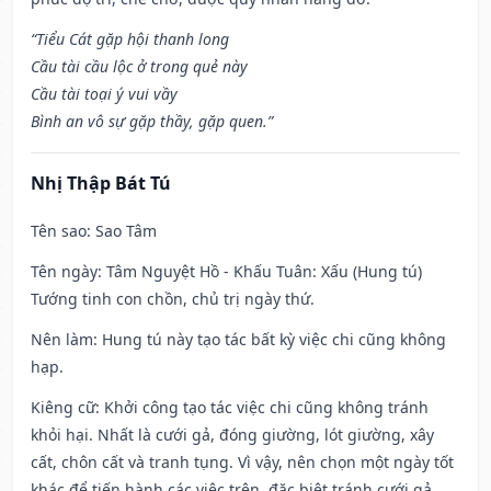
“Tiểu Cát gặp hội thanh long
Cầu tài cầu lộc ở trong quẻ này
Cầu tài toại ý vui vầy
Bình an vô sự gặp thầy, gặp quen.”
Nhị Thập Bát Tú
Tên sao
: Sao Tâm
Tên ngày
: Tâm Nguyệt Hồ - Khấu Tuân: Xấu (Hung tú)
Tướng tinh con chồn, chủ trị ngày thứ.
Nên làm
: Hung tú này tạo tác bất kỳ việc chi cũng không
hạp.
Kiêng cữ
: Khởi công tạo tác việc chi cũng không tránh
khỏi hại. Nhất là cưới gả, đóng giường, lót giường, xây
cất, chôn cất và tranh tụng. Vì vậy, nên chọn một ngày tốt
khác để tiến hành các việc trên, đặc biệt tránh cưới gả