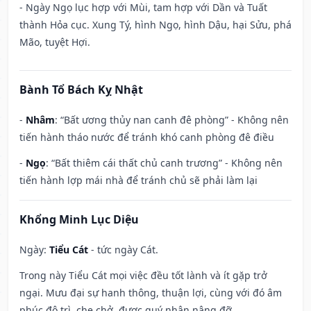
- Ngày Ngọ lục hợp với Mùi, tam hợp với Dần và Tuất
thành Hỏa cục. Xung Tý, hình Ngọ, hình Dậu, hại Sửu, phá
Mão, tuyệt Hợi.
Bành Tổ Bách Kỵ Nhật
-
Nhâm
: “Bất ương thủy nan canh đê phòng” - Không nên
tiến hành tháo nước để tránh khó canh phòng đê điều
-
Ngọ
: “Bất thiêm cái thất chủ canh trương” - Không nên
tiến hành lợp mái nhà để tránh chủ sẽ phải làm lại
Khổng Minh Lục Diệu
Ngày:
Tiểu Cát
- tức ngày Cát.
Trong này Tiểu Cát mọi việc đều tốt lành và ít gặp trở
ngại. Mưu đại sự hanh thông, thuận lợi, cùng với đó âm
phúc độ trì, che chở, được quý nhân nâng đỡ.