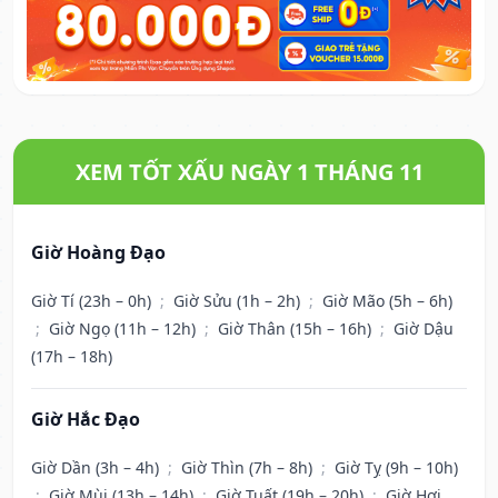
XEM TỐT XẤU NGÀY 1 THÁNG 11
Giờ Hoàng Đạo
Giờ Tí (23h – 0h)
;
Giờ Sửu (1h – 2h)
;
Giờ Mão (5h – 6h)
;
Giờ Ngọ (11h – 12h)
;
Giờ Thân (15h – 16h)
;
Giờ Dậu
(17h – 18h)
Giờ Hắc Đạo
Giờ Dần (3h – 4h)
;
Giờ Thìn (7h – 8h)
;
Giờ Tỵ (9h – 10h)
;
Giờ Mùi (13h – 14h)
;
Giờ Tuất (19h – 20h)
;
Giờ Hợi