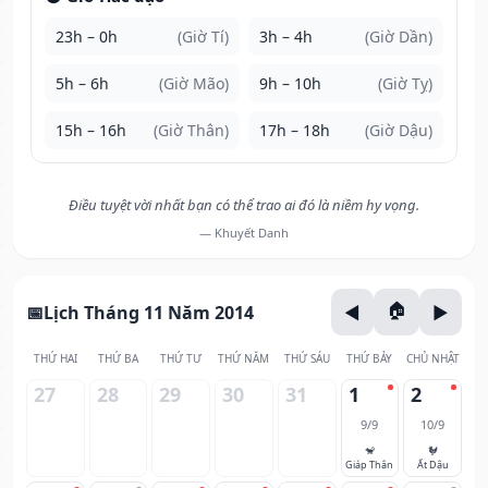
23h – 0h
(Giờ Tí)
3h – 4h
(Giờ Dần)
5h – 6h
(Giờ Mão)
9h – 10h
(Giờ Tỵ)
15h – 16h
(Giờ Thân)
17h – 18h
(Giờ Dậu)
Điều tuyệt vời nhất bạn có thể trao ai đó là niềm hy vọng.
— Khuyết Danh
Lịch Tháng 11 Năm 2014
THỨ HAI
THỨ BA
THỨ TƯ
THỨ NĂM
THỨ SÁU
THỨ BẢY
CHỦ NHẬT
27
28
29
30
31
1
2
9/9
10/9
🐒
🐓
Giáp Thân
Ất Dậu