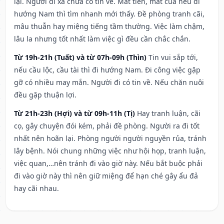
lại. Người đi xa chưa có tin về. Mất tiền, mất của nếu đi
hướng Nam thì tìm nhanh mới thấy. Đề phòng tranh cãi,
mâu thuẫn hay miệng tiếng tầm thường. Việc làm chậm,
lâu la nhưng tốt nhất làm việc gì đều cần chắc chắn.
Từ 19h-21h (Tuất) và từ 07h-09h (Thìn)
Tin vui sắp tới,
nếu cầu lộc, cầu tài thì đi hướng Nam. Đi công việc gặp
gỡ có nhiều may mắn. Người đi có tin về. Nếu chăn nuôi
đều gặp thuận lợi.
Từ 21h-23h (Hợi) và từ 09h-11h (Tị)
Hay tranh luận, cãi
cọ, gây chuyện đói kém, phải đề phòng. Người ra đi tốt
nhất nên hoãn lại. Phòng người người nguyền rủa, tránh
lây bệnh. Nói chung những việc như hội họp, tranh luận,
việc quan,…nên tránh đi vào giờ này. Nếu bắt buộc phải
đi vào giờ này thì nên giữ miệng để hạn ché gây ẩu đả
hay cãi nhau.