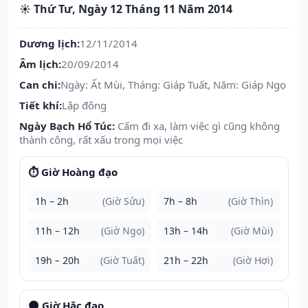
☀️ Thứ Tư, Ngày 12 Tháng 11 Năm 2014
Dương lịch:
12/11/2014
Âm lịch:
20/09/2014
Can chi:
Ngày: Ất Mùi, Tháng: Giáp Tuất, Năm: Giáp Ngọ
Tiết khí:
Lập đông
Ngày Bạch Hổ Túc:
Cấm đi xa, làm việc gì cũng không
thành công, rất xấu trong mọi việc
⏱️ Giờ Hoàng đạo
1h – 2h
(Giờ Sửu)
7h – 8h
(Giờ Thìn)
11h – 12h
(Giờ Ngọ)
13h – 14h
(Giờ Mùi)
19h – 20h
(Giờ Tuất)
21h – 22h
(Giờ Hợi)
🌑 Giờ Hắc đạo