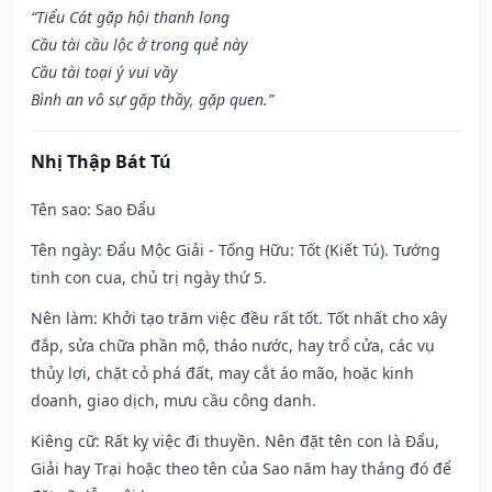
“Tiểu Cát gặp hội thanh long
Cầu tài cầu lộc ở trong quẻ này
Cầu tài toại ý vui vầy
Bình an vô sự gặp thầy, gặp quen.”
Nhị Thập Bát Tú
Tên sao
: Sao Đẩu
Tên ngày
: Đẩu Mộc Giải - Tống Hữu: Tốt (Kiết Tú). Tướng
tinh con cua, chủ trị ngày thứ 5.
Nên làm
: Khởi tạo trăm việc đều rất tốt. Tốt nhất cho xây
đắp, sửa chữa phần mộ, tháo nước, hay trổ cửa, các vụ
thủy lợi, chặt cỏ phá đất, may cắt áo mão, hoặc kinh
doanh, giao dịch, mưu cầu công danh.
Kiêng cữ
: Rất kỵ việc đi thuyền. Nên đặt tên con là Đẩu,
Giải hay Trại hoặc theo tên của Sao năm hay tháng đó để