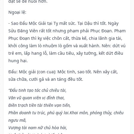
đặt sẽ dễ nuôi hơn.
Ngoại lệ
:
- Sao Đẩu Mộc Giải tại Tỵ mất sức. Tại Dậu thì tốt. Ngày
Sửu Đăng Viên rất tốt nhưng phạm phải Phục Đoạn. Phạm
Phục Đoạn thì kỵ việc chôn cất, thừa kế, chia lãnh gia tài,
khởi công làm lò nhuộm lò gốm và xuất hành. Nên: dứt vú
trẻ em, lấp hang lỗ, làm cầu tiêu, xây tường, kết dứt điều
hung hại.
Đẩu: Mộc giải (con cua): Mộc tinh, sao tốt. Nên xây cất,
sửa chữa, cưới gả và an táng đều tốt.
“Đẩu tinh tạo tác chủ chiêu tài,
Văn vũ quan viên vị đỉnh thai,
Điền trạch tiền tài thiên vạn tiến,
Phần doanh tu trúc, phú quý lai.Khai môn, phóng thủy, chiêu
ngưu mã,
Vượng tài nam nữ chủ hòa hài,