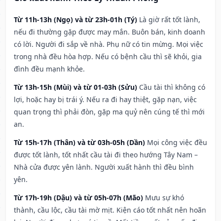
Từ 11h-13h (Ngọ) và từ 23h-01h (Tý)
Là giờ rất tốt lành,
nếu đi thường gặp được may mắn. Buôn bán, kinh doanh
có lời. Người đi sắp về nhà. Phụ nữ có tin mừng. Mọi việc
trong nhà đều hòa hợp. Nếu có bệnh cầu thì sẽ khỏi, gia
đình đều mạnh khỏe.
Từ 13h-15h (Mùi) và từ 01-03h (Sửu)
Cầu tài thì không có
lợi, hoặc hay bị trái ý. Nếu ra đi hay thiệt, gặp nạn, việc
quan trọng thì phải đòn, gặp ma quỷ nên cúng tế thì mới
an.
Từ 15h-17h (Thân) và từ 03h-05h (Dần)
Mọi công việc đều
được tốt lành, tốt nhất cầu tài đi theo hướng Tây Nam –
Nhà cửa được yên lành. Người xuất hành thì đều bình
yên.
Từ 17h-19h (Dậu) và từ 05h-07h (Mão)
Mưu sự khó
thành, cầu lộc, cầu tài mờ mịt. Kiện cáo tốt nhất nên hoãn