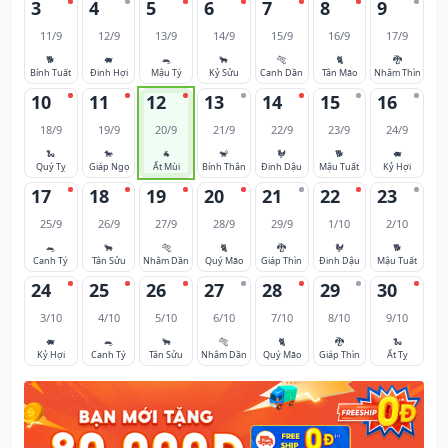
3
4
5
6
7
8
9
11/9
12/9
13/9
14/9
15/9
16/9
17/9
🐕
🐖
🐀
🐂
🐅
🐈
🐉
Bính Tuất
Đinh Hợi
Mậu Tý
Kỷ Sửu
Canh Dần
Tân Mão
Nhâm Thìn
10
11
12
13
14
15
16
18/9
19/9
20/9
21/9
22/9
23/9
24/9
🐍
🐎
🐐
🐒
🐓
🐕
🐖
Quý Tỵ
Giáp Ngọ
Ất Mùi
Bính Thân
Đinh Dậu
Mậu Tuất
Kỷ Hợi
17
18
19
20
21
22
23
25/9
26/9
27/9
28/9
29/9
1/10
2/10
🐀
🐂
🐅
🐈
🐉
🐓
🐕
Canh Tý
Tân Sửu
Nhâm Dần
Quý Mão
Giáp Thìn
Đinh Dậu
Mậu Tuất
24
25
26
27
28
29
30
3/10
4/10
5/10
6/10
7/10
8/10
9/10
🐖
🐀
🐂
🐅
🐈
🐉
🐍
Kỷ Hợi
Canh Tý
Tân Sửu
Nhâm Dần
Quý Mão
Giáp Thìn
Ất Tỵ