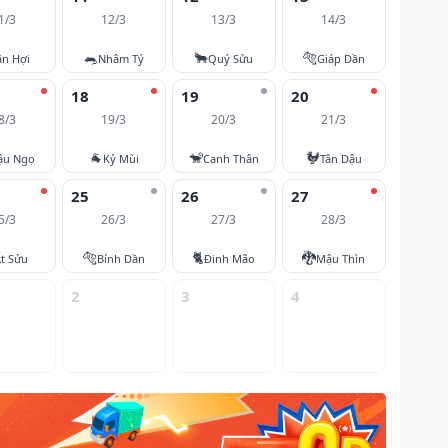
1/3
12/3
13/3
14/3
🐀
🐂
🐅
ân Hợi
Nhâm Tý
Quý Sửu
Giáp Dần
18
19
20
8/3
19/3
20/3
21/3
🐐
🐒
🐓
ậu Ngọ
Kỷ Mùi
Canh Thân
Tân Dậu
25
26
27
5/3
26/3
27/3
28/3
🐅
🐈
🐉
t Sửu
Bính Dần
Đinh Mão
Mậu Thìn
2
3
4