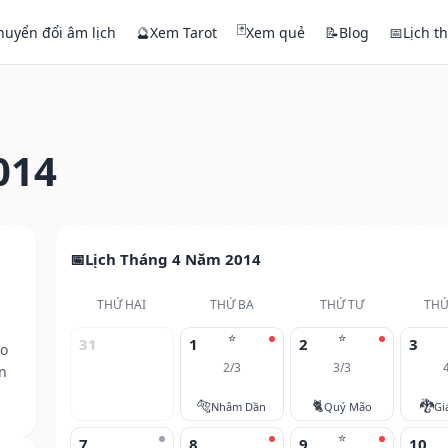
🃏
huyển đổi âm lịch
🔮
Xem Tarot
Xem quẻ
📝
Blog
📅
Lịch t
014
Lịch Tháng 4 Năm 2014
THỨ HAI
THỨ BA
THỨ TƯ
THỨ
⭐
⭐
31
1
2
3
eo
2/3
3/3
n
🐅
🐈
🐉
Nhâm Dần
Quý Mão
Gi
⭐
7
8
9
10