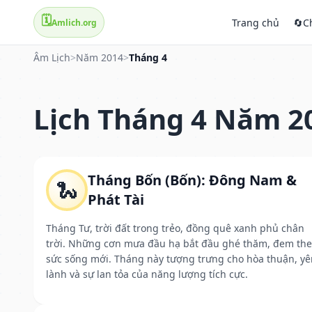
🗓️
Trang chủ
🔄
C
Amlich.org
Âm Lịch
>
Năm 2014
>
Tháng 4
Lịch Tháng 4 Năm 2
Tháng Bốn (Bốn): Đông Nam &
🐍
Phát Tài
Tháng Tư, trời đất trong trẻo, đồng quê xanh phủ chân
trời. Những cơn mưa đầu hạ bắt đầu ghé thăm, đem th
sức sống mới. Tháng này tượng trưng cho hòa thuận, yê
lành và sự lan tỏa của năng lượng tích cực.