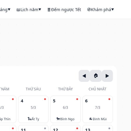
háng
📖
Lịch năm
🧧
Đếm ngược Tết
🧭
Khám phá
▼
▼
▼
 NĂM
THỨ SÁU
THỨ BẢY
CHỦ NHẬT
4
5
6
4/3
5/3
6/3
7/3
🐍
🐎
🐐
áp Thìn
Ất Tỵ
Bính Ngọ
Đinh Mùi
11
12
13