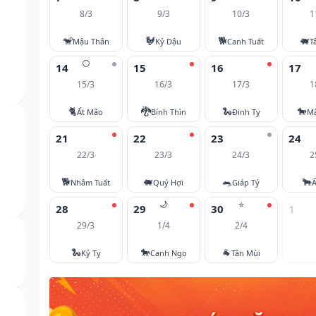
8/3
9/3
10/3
1
🐒
🐓
🐕
🐖
Mậu Thân
Kỷ Dậu
Canh Tuất
T
🌕
14
15
16
17
15/3
16/3
17/3
1
🐈
🐉
🐍
🐎
Ất Mão
Bính Thìn
Đinh Tỵ
M
21
22
23
24
22/3
23/3
24/3
2
🐕
🐖
🐀
🐂
Nhâm Tuất
Quý Hợi
Giáp Tý
Ấ
🌙
⭐
28
29
30
1
29/3
1/4
2/4
🐍
🐎
🐐
Kỷ Tỵ
Canh Ngọ
Tân Mùi