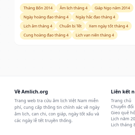
Tháng Bốn 2014
Âm lịch tháng 4
Giáp Ngọ năm 2014
Ngày hoàng đạo tháng 4
Ngày hắc đạo tháng 4
Lịch âm tháng 4
Chuẩn bị Tết
Xem ngày tốt tháng 4
Cung hoàng đạo tháng 4
Lịch vạn niên tháng 4
Về Amlich.org
Liên kết 
Trang web tra cứu âm lịch Việt Nam miễn
Trang chủ
Chuyển đổi 
phí, cung cấp thông tin chính xác về ngày
Gieo quẻ hỏ
âm lịch, can chi, con giáp, ngày tốt xấu và
Lịch năm 2
các ngày lễ tết truyền thống.
Lịch tháng 