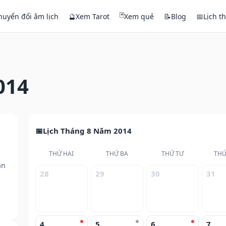
🃏
huyển đổi âm lịch
🔮
Xem Tarot
Xem quẻ
📝
Blog
📅
Lịch t
014
Lịch Tháng 8 Năm 2014
THỨ HAI
THỨ BA
THỨ TƯ
THỨ
ân
28
29
30
31
4
5
6
7