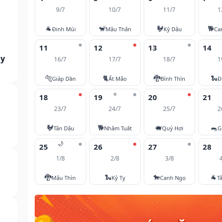
9/7
10/7
11/7
1
🐐
🐒
🐓
🐕
Đinh Mùi
Mậu Thân
Kỷ Dậu
Ca
11
12
13
14
ày
16/7
17/7
18/7
1
🐅
🐈
🐉
🐍
Giáp Dần
Ất Mão
Bính Thìn
Đ
⭐
18
19
20
21
23/7
24/7
25/7
2
🐓
🐕
🐖
🐀
Tân Dậu
Nhâm Tuất
Quý Hợi
G
🌙
25
26
27
28
1/8
2/8
3/8
🐉
🐍
🐎
🐐
Mậu Thìn
Kỷ Tỵ
Canh Ngọ
T