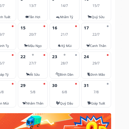
2/7
13/7
14/7
15/7
🐖
🐀
🐂
nh Tuất
Tân Hợi
Nhâm Tý
Quý Sửu
15
16
17
9/7
20/7
21/7
22/7
🐎
🐐
🐒
inh Tỵ
Mậu Ngọ
Kỷ Mùi
Canh Thân
⭐
⭐
22
23
24
6/7
27/7
28/7
29/7
🐂
🐅
🐈
iáp Tý
Ất Sửu
Bính Dần
Đinh Mão
29
30
31
4/8
5/8
6/8
7/8
🐒
🐓
🐕
ân Mùi
Nhâm Thân
Quý Dậu
Giáp Tuất