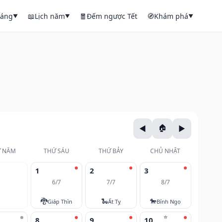
háng
📖
Lịch năm
🧧
Đếm ngược Tết
🧭
Khám phá
▼
▼
▼
 NĂM
THỨ SÁU
THỨ BẢY
CHỦ NHẬT
1
2
3
6/7
7/7
8/7
🐉
🐍
🐎
Giáp Thìn
Ất Tỵ
Bính Ngọ
⭐
8
9
10