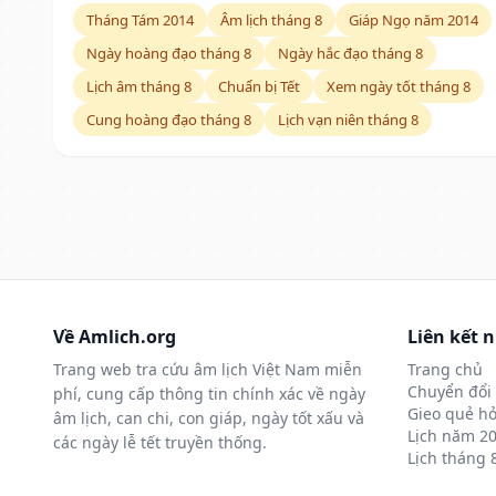
Tháng Tám 2014
Âm lịch tháng 8
Giáp Ngọ năm 2014
Ngày hoàng đạo tháng 8
Ngày hắc đạo tháng 8
Lịch âm tháng 8
Chuẩn bị Tết
Xem ngày tốt tháng 8
Cung hoàng đạo tháng 8
Lịch vạn niên tháng 8
Về Amlich.org
Liên kết 
Trang web tra cứu âm lịch Việt Nam miễn
Trang chủ
Chuyển đổi 
phí, cung cấp thông tin chính xác về ngày
Gieo quẻ hỏ
âm lịch, can chi, con giáp, ngày tốt xấu và
Lịch năm 2
các ngày lễ tết truyền thống.
Lịch tháng 