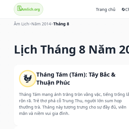
🗓️
Trang chủ
🔄
C
Amlich.org
Âm Lịch
>
Năm 2014
>
Tháng 8
Lịch Tháng 8 Năm 2
Tháng Tám (Tám): Tây Bắc &
🐓
Thuận Phúc
Tháng Tám mang ánh trăng tròn vằng vặc, tiếng trống l
rộn rã. Trẻ thơ phá cỗ Trung Thu, người lớn sum họp
thưởng trà. Tháng này tượng trưng cho sự đầy đủ, viên
mãn và niềm vui gia đình.