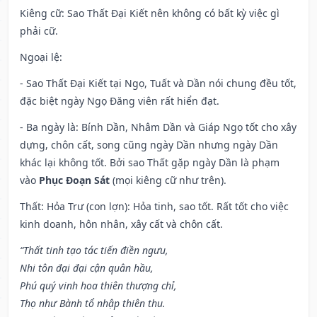
Kiêng cữ
: Sao Thất Đại Kiết nên không có bất kỳ việc gì
phải cữ.
Ngoại lệ
:
- Sao Thất Đại Kiết tại Ngọ, Tuất và Dần nói chung đều tốt,
đặc biệt ngày Ngọ Đăng viên rất hiển đạt.
- Ba ngày là: Bính Dần, Nhâm Dần và Giáp Ngọ tốt cho xây
dựng, chôn cất, song cũng ngày Dần nhưng ngày Dần
khác lại không tốt. Bởi sao Thất gặp ngày Dần là phạm
vào
Phục Đoạn Sát
(mọi kiêng cữ như trên).
Thất: Hỏa Trư (con lợn): Hỏa tinh, sao tốt. Rất tốt cho việc
kinh doanh, hôn nhân, xây cất và chôn cất.
“Thất tinh tạo tác tiến điền ngưu,
Nhi tôn đại đại cận quân hầu,
Phú quý vinh hoa thiên thượng chỉ,
Thọ như Bành tổ nhập thiên thu.