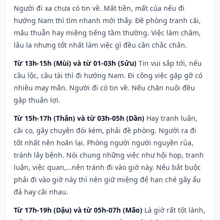
Người đi xa chưa có tin về. Mất tiền, mất của nếu đi
hướng Nam thì tìm nhanh mới thấy. Đề phòng tranh cãi,
mâu thuẫn hay miệng tiếng tầm thường. Việc làm chậm,
lâu la nhưng tốt nhất làm việc gì đều cần chắc chắn.
Từ 13h-15h (Mùi) và từ 01-03h (Sửu)
Tin vui sắp tới, nếu
cầu lộc, cầu tài thì đi hướng Nam. Đi công việc gặp gỡ có
nhiều may mắn. Người đi có tin về. Nếu chăn nuôi đều
gặp thuận lợi.
Từ 15h-17h (Thân) và từ 03h-05h (Dần)
Hay tranh luận,
cãi cọ, gây chuyện đói kém, phải đề phòng. Người ra đi
tốt nhất nên hoãn lại. Phòng người người nguyền rủa,
tránh lây bệnh. Nói chung những việc như hội họp, tranh
luận, việc quan,…nên tránh đi vào giờ này. Nếu bắt buộc
phải đi vào giờ này thì nên giữ miệng để hạn ché gây ẩu
đả hay cãi nhau.
Từ 17h-19h (Dậu) và từ 05h-07h (Mão)
Là giờ rất tốt lành,