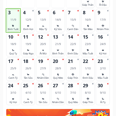
🐒
🐓
Giáp Thân
Ất Dậu
3
4
5
6
7
8
9
11/9
12/9
13/9
14/9
15/9
16/9
17/9
🐕
🐖
🐀
🐂
🐅
🐈
🐉
Bính Tuất
Đinh Hợi
Mậu Tý
Kỷ Sửu
Canh Dần
Tân Mão
Nhâm Thìn
10
11
12
13
14
15
16
18/9
19/9
20/9
21/9
22/9
23/9
24/9
🐍
🐎
🐐
🐒
🐓
🐕
🐖
Quý Tỵ
Giáp Ngọ
Ất Mùi
Bính Thân
Đinh Dậu
Mậu Tuất
Kỷ Hợi
17
18
19
20
21
22
23
25/9
26/9
27/9
28/9
29/9
1/10
2/10
🐀
🐂
🐅
🐈
🐉
🐓
🐕
Canh Tý
Tân Sửu
Nhâm Dần
Quý Mão
Giáp Thìn
Đinh Dậu
Mậu Tuất
24
25
26
27
28
29
30
3/10
4/10
5/10
6/10
7/10
8/10
9/10
🐖
🐀
🐂
🐅
🐈
🐉
🐍
Kỷ Hợi
Canh Tý
Tân Sửu
Nhâm Dần
Quý Mão
Giáp Thìn
Ất Tỵ