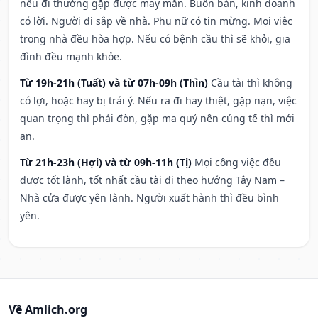
nếu đi thường gặp được may mắn. Buôn bán, kinh doanh
có lời. Người đi sắp về nhà. Phụ nữ có tin mừng. Mọi việc
trong nhà đều hòa hợp. Nếu có bệnh cầu thì sẽ khỏi, gia
đình đều mạnh khỏe.
Từ 19h-21h (Tuất) và từ 07h-09h (Thìn)
Cầu tài thì không
có lợi, hoặc hay bị trái ý. Nếu ra đi hay thiệt, gặp nạn, việc
quan trọng thì phải đòn, gặp ma quỷ nên cúng tế thì mới
an.
Từ 21h-23h (Hợi) và từ 09h-11h (Tị)
Mọi công việc đều
được tốt lành, tốt nhất cầu tài đi theo hướng Tây Nam –
Nhà cửa được yên lành. Người xuất hành thì đều bình
yên.
Về Amlich.org