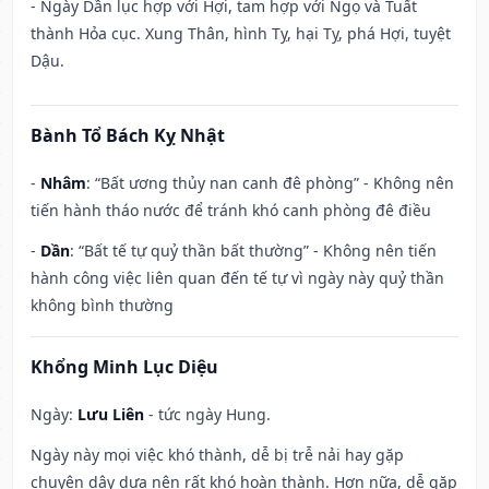
- Ngày Dần lục hợp với Hợi, tam hợp với Ngọ và Tuất
thành Hỏa cục. Xung Thân, hình Tỵ, hại Tỵ, phá Hợi, tuyệt
Dậu.
Bành Tổ Bách Kỵ Nhật
-
Nhâm
: “Bất ương thủy nan canh đê phòng” - Không nên
tiến hành tháo nước để tránh khó canh phòng đê điều
-
Dần
: “Bất tế tự quỷ thần bất thường” - Không nên tiến
hành công việc liên quan đến tế tự vì ngày này quỷ thần
không bình thường
Khổng Minh Lục Diệu
Ngày:
Lưu Liên
- tức ngày Hung.
Ngày này mọi việc khó thành, dễ bị trễ nải hay gặp
chuyện dây dưa nên rất khó hoàn thành. Hơn nữa, dễ gặp