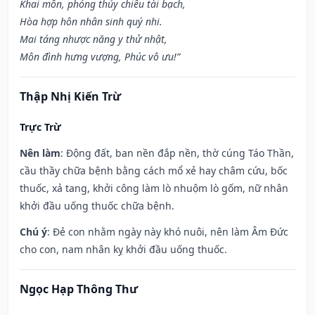
Khai môn, phóng thủy chiêu tài bạch,
Hòa hợp hôn nhân sinh quý nhi.
Mai táng nhược năng y thử nhật,
Môn đình hưng vượng, Phúc vô ưu!”
Thập Nhị Kiến Trừ
Trực Trừ
Nên làm
: Động đất, ban nền đắp nền, thờ cúng Táo Thần,
cầu thầy chữa bệnh bằng cách mổ xẻ hay châm cứu, bốc
thuốc, xả tang, khởi công làm lò nhuộm lò gốm, nữ nhân
khởi đầu uống thuốc chữa bệnh.
Chú ý
: Đẻ con nhằm ngày này khó nuôi, nên làm Âm Đức
cho con, nam nhân kỵ khởi đầu uống thuốc.
Ngọc Hạp Thông Thư