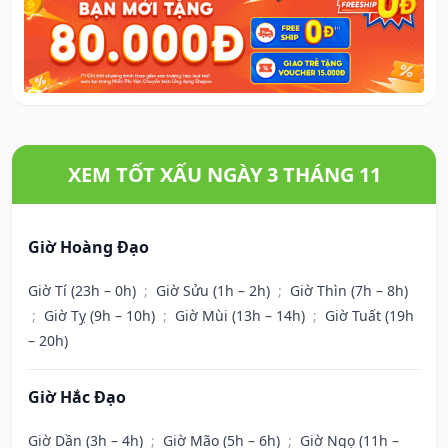
XEM TỐT XẤU NGÀY 3 THÁNG 11
Giờ Hoàng Đạo
Giờ Tí (23h – 0h)
;
Giờ Sửu (1h – 2h)
;
Giờ Thìn (7h – 8h)
;
Giờ Tỵ (9h – 10h)
;
Giờ Mùi (13h – 14h)
;
Giờ Tuất (19h
– 20h)
Giờ Hắc Đạo
Giờ Dần (3h – 4h)
;
Giờ Mão (5h – 6h)
;
Giờ Ngọ (11h –