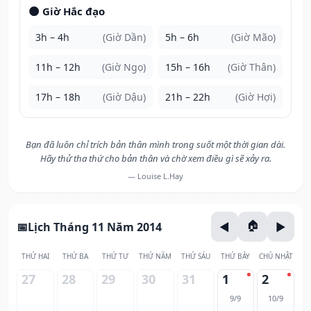
🌑 Giờ Hắc đạo
3h – 4h
(Giờ Dần)
5h – 6h
(Giờ Mão)
11h – 12h
(Giờ Ngọ)
15h – 16h
(Giờ Thân)
17h – 18h
(Giờ Dậu)
21h – 22h
(Giờ Hợi)
Bạn đã luôn chỉ trích bản thân mình trong suốt một thời gian dài.
Hãy thử tha thứ cho bản thân và chờ xem điều gì sẽ xảy ra.
— Louise L.Hay
Lịch Tháng 11 Năm 2014
THỨ HAI
THỨ BA
THỨ TƯ
THỨ NĂM
THỨ SÁU
THỨ BẢY
CHỦ NHẬT
27
28
29
30
31
1
2
9/9
10/9