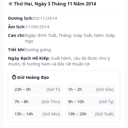
☀️ Thứ Hai, Ngày 3 Tháng 11 Năm 2014
Dương lịch:
03/11/2014
Âm lịch:
11/09/2014
Can chi:
Ngày: Bính Tuất, Tháng: Giáp Tuất, Năm: Giáp
Ngọ
Tiết khí:
Sương giáng
Ngày Bạch Hổ Kiếp:
Xuất hành, cầu tài được như ý
muốn, đi hướng Nam và Bắc rất thuận lợi
⏱️ Giờ Hoàng đạo
23h – 0h
(Giờ Tí)
1h – 2h
(Giờ Sửu)
7h – 8h
(Giờ Thìn)
9h – 10h
(Giờ Tỵ)
13h – 14h
(Giờ Mùi)
19h – 20h
(Giờ Tuất)