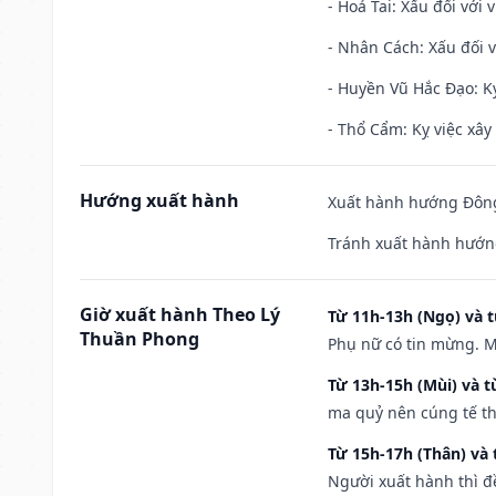
- Hoả Tai: Xấu đối với 
- Nhân Cách: Xấu đối vớ
- Huyền Vũ Hắc Đạo: Kỵ
- Thổ Cẩm: Kỵ việc xây
Hướng xuất hành
Xuất hành hướng Đông 
Tránh xuất hành hướng
Giờ xuất hành Theo Lý
Từ 11h-13h (Ngọ) và t
Thuần Phong
Phụ nữ có tin mừng. M
Từ 13h-15h (Mùi) và t
ma quỷ nên cúng tế th
Từ 15h-17h (Thân) và 
Người xuất hành thì đ