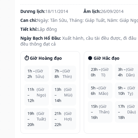
Dương lịch:
18/11/2014
Âm lịch:
26/09/2014
Can chi:
Ngày: Tân Sửu, Tháng: Giáp Tuất, Năm: Giáp Ng
Tiết khí:
Lập đông
Ngày Bạch Hổ Đầu:
Xuất hành, cầu tài đều được, đi đâu
đều thông đạt cả
⏱️ Giờ Hoàng đạo
🌑 Giờ Hắc đạo
23h –
(Giờ
3h –
(Giờ
1h –
(Giờ
7h –
(Giờ
0h
Tí)
4h
Dần)
2h
Sửu)
8h
Thìn)
5h –
(Giờ
9h –
(Giờ
11h
(Giờ
13h
(Giờ
6h
Mão)
10h
Tỵ)
–
Ngọ)
–
Mùi)
12h
14h
15h
(Giờ
17h
(Giờ
–
Thân)
–
Dậu)
19h
(Giờ
21h
(Giờ
16h
18h
–
Tuất)
–
Hợi)
20h
22h