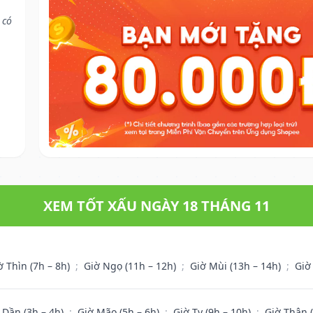
 có
XEM TỐT XẤU NGÀY 18 THÁNG 11
ờ Thìn (7h – 8h)
;
Giờ Ngọ (11h – 12h)
;
Giờ Mùi (13h – 14h)
;
Giờ
 Dần (3h – 4h)
;
Giờ Mão (5h – 6h)
;
Giờ Tỵ (9h – 10h)
;
Giờ Thân 