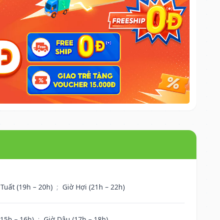
 Tuất (19h – 20h)
;
Giờ Hợi (21h – 22h)
(15h – 16h)
;
Giờ Dậu (17h – 18h)