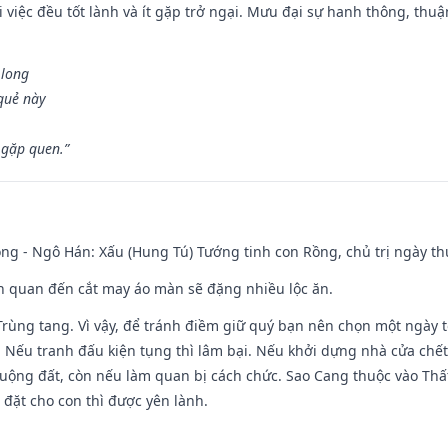
 việc đều tốt lành và ít gặp trở ngại. Mưu đại sự hanh thông, thuậ
 long
 quẻ này
 gặp quen.”
ng - Ngô Hán: Xấu (Hung Tú) Tướng tinh con Rồng, chủ trị ngày th
iên quan đến cắt may áo màn sẽ đặng nhiều lộc ăn.
 Trùng tang. Vì vậy, để tránh điềm giữ quý bạn nên chọn một ngày 
 Nếu tranh đấu kiện tụng thì lâm bại. Nếu khởi dựng nhà cửa chết 
 ruộng đất, còn nếu làm quan bị cách chức. Sao Cang thuộc vào Thấ
 đặt cho con thì được yên lành.