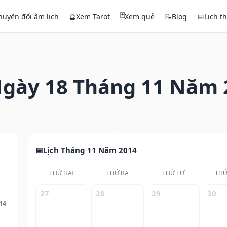
🃏
huyển đổi âm lịch
🔮
Xem Tarot
Xem quẻ
📝
Blog
📅
Lịch t
gày 18 Tháng 11 Năm 
Lịch Tháng 11 Năm 2014
THỨ HAI
THỨ BA
THỨ TƯ
THỨ
27
28
29
30
14