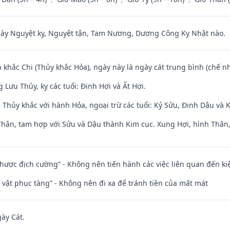
 Nguyệt kỵ, Nguyệt tận, Tam Nương, Dương Công Kỵ Nhật nào.
 khắc Chi (Thủy khắc Hỏa), ngày này là ngày cát trung bình (chế nh
Lưu Thủy, kỵ các tuổi: Đinh Hợi và Ất Hợi.
 Thủy khắc với hành Hỏa, ngoại trừ các tuổi: Kỷ Sửu, Đinh Dậu và
Thân, tam hợp với Sửu và Dậu thành Kim cục. Xung Hợi, hình Thân, 
 nhược địch cường” - Không nên tiến hành các việc liên quan đến ki
ài vật phục tàng” - Không nên đi xa để tránh tiền của mất mát
gày Cát.