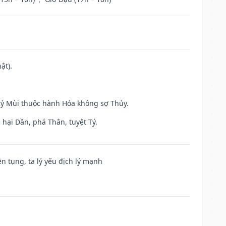
ật).
 Kỷ Mùi thuộc hành Hỏa không sợ Thủy.
hại Dần, phá Thân, tuyệt Tý.
ện tụng, ta lý yếu địch lý mạnh