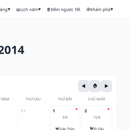
háng
📖
Lịch năm
🧧
Đếm ngược Tết
🧭
Khám phá
▼
▼
▼
2014
 NĂM
THỨ SÁU
THỨ BẢY
CHỦ NHẬT
31
1
2
9/9
10/9
🐒
🐓
Giáp Thân
Ất Dậu