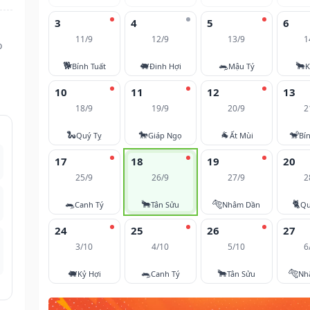
3
4
5
6
11/9
12/9
13/9
1
ọ
🐕
🐖
🐀
🐂
Bính Tuất
Đinh Hợi
Mậu Tý
K
10
11
12
13
18/9
19/9
20/9
2
🐍
🐎
🐐
🐒
Quý Tỵ
Giáp Ngọ
Ất Mùi
Bí
17
18
19
20
25/9
26/9
27/9
2
🐀
🐂
🐅
🐈
Canh Tý
Tân Sửu
Nhâm Dần
Qu
24
25
26
27
3/10
4/10
5/10
6
🐖
🐀
🐂
🐅
Kỷ Hợi
Canh Tý
Tân Sửu
Nh