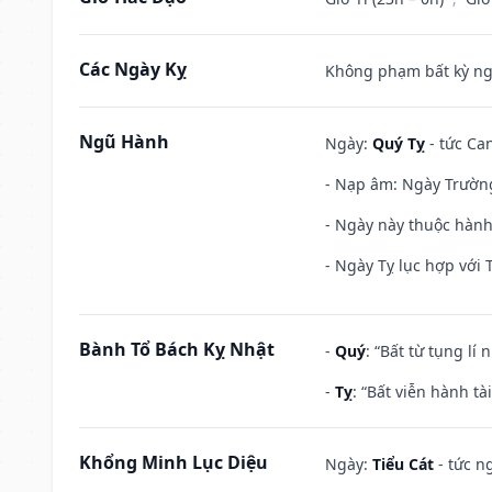
Các Ngày Kỵ
Không phạm bất kỳ ngày
Ngũ Hành
Ngày:
Quý Tỵ
- tức Can
- Nạp âm: Ngày Trường 
- Ngày này thuộc hành
- Ngày Tỵ lục hợp với 
Bành Tổ Bách Kỵ Nhật
-
Quý
: “Bất từ tụng lí
-
Tỵ
: “Bất viễn hành t
Khổng Minh Lục Diệu
Ngày:
Tiểu Cát
- tức n