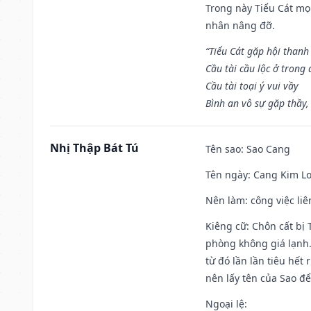
Trong này Tiểu Cát mọi
nhân nâng đỡ.
“Tiểu Cát gặp hội thanh
Cầu tài cầu lộc ở trong
Cầu tài toại ý vui vầy
Bình an vô sự gặp thầy,
Nhị Thập Bát Tú
Tên sao
: Sao Cang
Tên ngày
: Cang Kim Lo
Nên làm
: công việc l
Kiêng cữ
: Chôn cất bị
phòng không giá lạnh.
từ đó lần lần tiêu hết
nên lấy tên của Sao để
Ngoại lệ
: