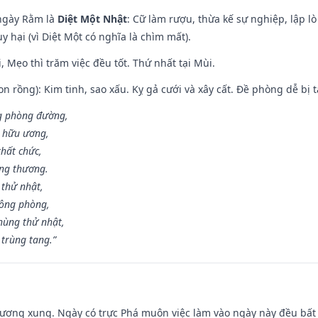
ngày Rằm là
Diệt Một Nhật
: Cữ làm rượu, thừa kế sự nghiệp, lập 
 hại (vì Diệt Một có nghĩa là chìm mất).
, Mẹo thì trăm việc đều tốt. Thứ nhất tại Mùi.
n rồng): Kim tinh, sao xấu. Kỵ gả cưới và xây cất. Đề phòng dễ bị t
ng phòng đường,
ủ hữu ương,
thất chức,
ang thương.
 thử nhật,
hông phòng,
hùng thử nhật,
 trùng tang.”
ương xung. Ngày có trực Phá muôn việc làm vào ngày này đều bất l