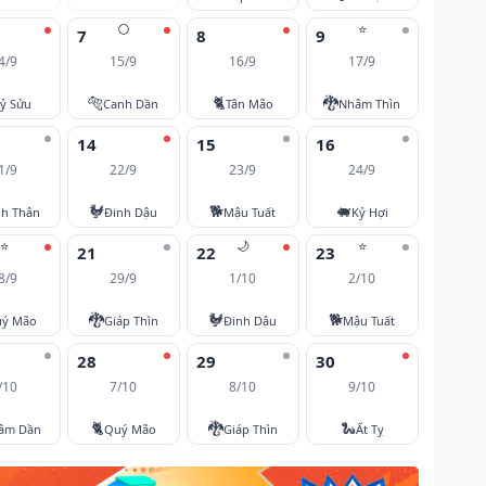
🌕
⭐
7
8
9
4/9
15/9
16/9
17/9
🐅
🐈
🐉
ỷ Sửu
Canh Dần
Tân Mão
Nhâm Thìn
14
15
16
1/9
22/9
23/9
24/9
🐓
🐕
🐖
nh Thân
Đinh Dậu
Mậu Tuất
Kỷ Hợi
⭐
🌙
⭐
21
22
23
8/9
29/9
1/10
2/10
🐉
🐓
🐕
ý Mão
Giáp Thìn
Đinh Dậu
Mậu Tuất
28
29
30
/10
7/10
8/10
9/10
🐈
🐉
🐍
âm Dần
Quý Mão
Giáp Thìn
Ất Tỵ