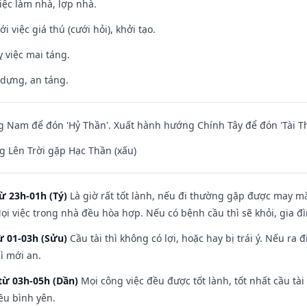
việc làm nhà, lợp nhà.
i việc giá thú (cưới hỏi), khởi tạo.
 việc mai táng.
 dựng, an táng.
Nam để đón 'Hỷ Thần'. Xuất hành hướng Chính Tây để đón 'Tài Th
 Lên Trời gặp Hạc Thần (xấu)
ừ 23h-01h (Tý)
Là giờ rất tốt lành, nếu đi thường gặp được may mắ
ọi việc trong nhà đều hòa hợp. Nếu có bệnh cầu thì sẽ khỏi, gia 
ừ 01-03h (Sửu)
Cầu tài thì không có lợi, hoặc hay bị trái ý. Nếu ra 
ì mới an.
từ 03h-05h (Dần)
Mọi công việc đều được tốt lành, tốt nhất cầu t
ều bình yên.