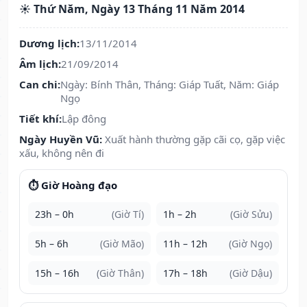
☀️ Thứ Năm, Ngày 13 Tháng 11 Năm 2014
Dương lịch:
13/11/2014
Âm lịch:
21/09/2014
Can chi:
Ngày: Bính Thân, Tháng: Giáp Tuất, Năm: Giáp
Ngọ
Tiết khí:
Lập đông
Ngày Huyền Vũ:
Xuất hành thường gặp cãi cọ, gặp việc
xấu, không nên đi
⏱️ Giờ Hoàng đạo
23h – 0h
(Giờ Tí)
1h – 2h
(Giờ Sửu)
5h – 6h
(Giờ Mão)
11h – 12h
(Giờ Ngọ)
15h – 16h
(Giờ Thân)
17h – 18h
(Giờ Dậu)