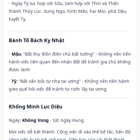
- Ngày Tý lục hợp với Sửu, tam hợp với Thìn và Thân
thành Thủy cục. Xung Ngọ, hình Mão, hại Mùi, phá Dậu,
tuyệt Tỵ.
Bành Tổ Bách Kỵ Nhật
-
Mậu
: “Bất thụ điền điền chủ bất tường” - Không nên tiến
hành việc liên quan đến nhận đất để tránh gia chủ không
được lành
-
Tý
: “Bất vấn bốc tự nhạ tai ương” - Không nên tiến hành
gieo quẻ hỏi việc để tránh tự rước lấy tai ương
Khổng Minh Lục Diệu
Ngày:
Không Vong
- tức ngày Hung.
Mọi việc dễ bất thành. Công việc đi vào thế bế tắc, tiến độ
công việc bị trì trệ, trở ngại. Tiền bạc của cải thất thoát,