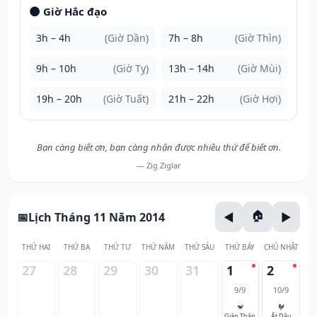
🌑 Giờ Hắc đạo
3h – 4h
(Giờ Dần)
7h – 8h
(Giờ Thìn)
9h – 10h
(Giờ Tỵ)
13h – 14h
(Giờ Mùi)
19h – 20h
(Giờ Tuất)
21h – 22h
(Giờ Hợi)
Bạn càng biết ơn, bạn càng nhận được nhiều thứ để biết ơn.
— Zig Ziglar
Lịch Tháng 11 Năm 2014
THỨ HAI
THỨ BA
THỨ TƯ
THỨ NĂM
THỨ SÁU
THỨ BẢY
CHỦ NHẬT
27
28
29
30
31
1
2
9/9
10/9
🐒
🐓
Giáp Thân
Ất Dậu