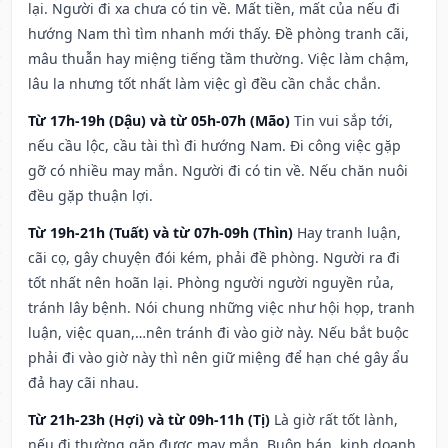
lại. Người đi xa chưa có tin về. Mất tiền, mất của nếu đi
hướng Nam thì tìm nhanh mới thấy. Đề phòng tranh cãi,
mâu thuẫn hay miệng tiếng tầm thường. Việc làm chậm,
lâu la nhưng tốt nhất làm việc gì đều cần chắc chắn.
Từ 17h-19h (Dậu) và từ 05h-07h (Mão)
Tin vui sắp tới,
nếu cầu lộc, cầu tài thì đi hướng Nam. Đi công việc gặp
gỡ có nhiều may mắn. Người đi có tin về. Nếu chăn nuôi
đều gặp thuận lợi.
Từ 19h-21h (Tuất) và từ 07h-09h (Thìn)
Hay tranh luận,
cãi cọ, gây chuyện đói kém, phải đề phòng. Người ra đi
tốt nhất nên hoãn lại. Phòng người người nguyền rủa,
tránh lây bệnh. Nói chung những việc như hội họp, tranh
luận, việc quan,…nên tránh đi vào giờ này. Nếu bắt buộc
phải đi vào giờ này thì nên giữ miệng để hạn ché gây ẩu
đả hay cãi nhau.
Từ 21h-23h (Hợi) và từ 09h-11h (Tị)
Là giờ rất tốt lành,
nếu đi thường gặp được may mắn. Buôn bán, kinh doanh