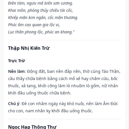
Điền tàm, ngưu mã biến sơn cương.
Khai môn, phóng thủy chiêu tài cốc,
Khiếp mãn kim ngân, cốc mãn thương.
Phúc ấm cao quan gia lộc vị,
Lục thân phong lộc, phúc an khang.”
Thập Nhị Kiến Trừ
Trực Trừ
Nên làm
: Động đất, ban nền đắp nền, thờ cúng Táo Thần,
cầu thầy chữa bệnh bằng cách mổ xẻ hay châm cứu, bốc
thuốc, xả tang, khởi công làm lò nhuộm lò gốm, nữ nhân
khởi đầu uống thuốc chữa bệnh.
Chú ý
: Đẻ con nhằm ngày này khó nuôi, nên làm Âm Đức
cho con, nam nhân kỵ khởi đầu uống thuốc.
Ngọc Hạp Thông Thư