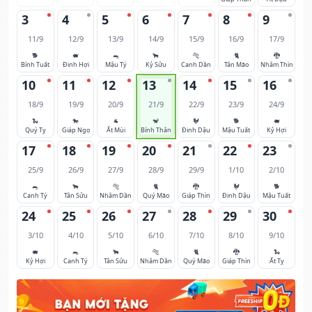
3
4
5
6
7
8
9
11/9
12/9
13/9
14/9
15/9
16/9
17/9
🐕
🐖
🐀
🐂
🐅
🐈
🐉
Bính Tuất
Đinh Hợi
Mậu Tý
Kỷ Sửu
Canh Dần
Tân Mão
Nhâm Thìn
10
11
12
13
14
15
16
18/9
19/9
20/9
21/9
22/9
23/9
24/9
🐍
🐎
🐐
🐒
🐓
🐕
🐖
Quý Tỵ
Giáp Ngọ
Ất Mùi
Bính Thân
Đinh Dậu
Mậu Tuất
Kỷ Hợi
17
18
19
20
21
22
23
25/9
26/9
27/9
28/9
29/9
1/10
2/10
🐀
🐂
🐅
🐈
🐉
🐓
🐕
Canh Tý
Tân Sửu
Nhâm Dần
Quý Mão
Giáp Thìn
Đinh Dậu
Mậu Tuất
24
25
26
27
28
29
30
3/10
4/10
5/10
6/10
7/10
8/10
9/10
🐖
🐀
🐂
🐅
🐈
🐉
🐍
Kỷ Hợi
Canh Tý
Tân Sửu
Nhâm Dần
Quý Mão
Giáp Thìn
Ất Tỵ