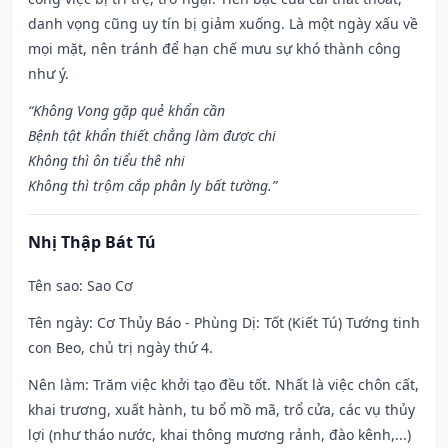
danh vọng cũng uy tín bị giảm xuống. Là một ngày xấu về
mọi mặt, nên tránh để hạn chế mưu sự khó thành công
như ý.
“Không Vong gặp quẻ khẩn cần
Bệnh tật khẩn thiết chẳng làm được chi
Không thì ôn tiểu thê nhi
Không thì trộm cắp phân ly bất tường.”
Nhị Thập Bát Tú
Tên sao
: Sao Cơ
Tên ngày
: Cơ Thủy Báo - Phùng Dị: Tốt (Kiết Tú) Tướng tinh
con Beo, chủ trị ngày thứ 4.
Nên làm
: Trăm việc khởi tạo đều tốt. Nhất là việc chôn cất,
khai trương, xuất hành, tu bổ mồ mã, trổ cửa, các vụ thủy
lợi (như tháo nước, khai thông mương rảnh, đào kênh,...)