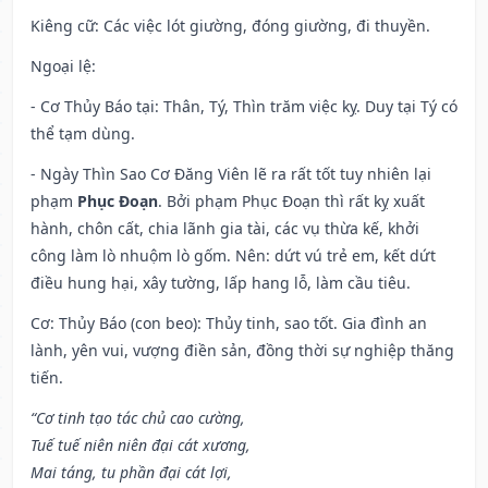
Kiêng cữ
: Các việc lót giường, đóng giường, đi thuyền.
Ngoại lệ
:
- Cơ Thủy Báo tại: Thân, Tý, Thìn trăm việc kỵ. Duy tại Tý có
thể tạm dùng.
- Ngày Thìn Sao Cơ Đăng Viên lẽ ra rất tốt tuy nhiên lại
phạm
Phục Đoạn
. Bởi phạm Phục Đoạn thì rất kỵ xuất
hành, chôn cất, chia lãnh gia tài, các vụ thừa kế, khởi
công làm lò nhuộm lò gốm. Nên: dứt vú trẻ em, kết dứt
điều hung hại, xây tường, lấp hang lỗ, làm cầu tiêu.
Cơ: Thủy Báo (con beo): Thủy tinh, sao tốt. Gia đình an
lành, yên vui, vượng điền sản, đồng thời sự nghiệp thăng
tiến.
“Cơ tinh tạo tác chủ cao cường,
Tuế tuế niên niên đại cát xương,
Mai táng, tu phần đại cát lợi,