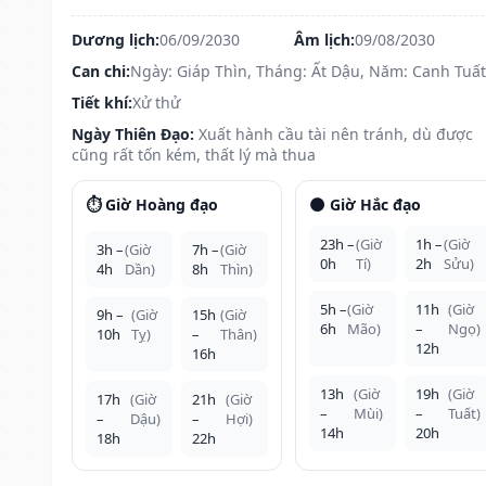
Dương lịch:
06/09/2030
Âm lịch:
09/08/2030
Can chi:
Ngày: Giáp Thìn, Tháng: Ất Dậu, Năm: Canh Tuất
Tiết khí:
Xử thử
Ngày Thiên Đạo:
Xuất hành cầu tài nên tránh, dù được
cũng rất tốn kém, thất lý mà thua
⏱️ Giờ Hoàng đạo
🌑 Giờ Hắc đạo
23h –
(Giờ
1h –
(Giờ
3h –
(Giờ
7h –
(Giờ
0h
Tí)
2h
Sửu)
4h
Dần)
8h
Thìn)
5h –
(Giờ
11h
(Giờ
9h –
(Giờ
15h
(Giờ
6h
Mão)
–
Ngọ)
10h
Tỵ)
–
Thân)
12h
16h
13h
(Giờ
19h
(Giờ
17h
(Giờ
21h
(Giờ
–
Mùi)
–
Tuất)
–
Dậu)
–
Hợi)
14h
20h
18h
22h