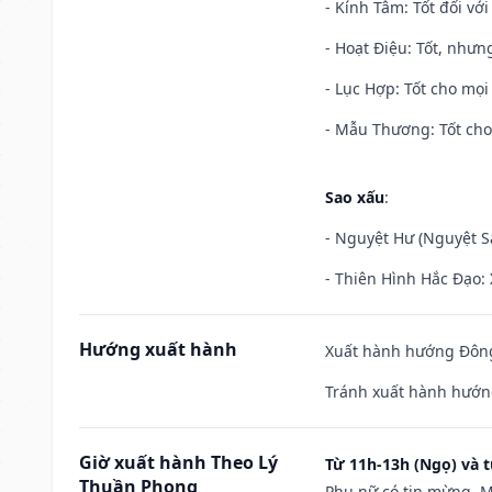
- Kính Tâm: Tốt đối với 
- Hoạt Điệu: Tốt, nhưn
- Lục Hợp: Tốt cho mọi 
- Mẫu Thương: Tốt cho 
Sao xấu
:
- Nguyệt Hư (Nguyệt Sá
- Thiên Hình Hắc Đạo: 
Hướng xuất hành
Xuất hành hướng Đông
Tránh xuất hành hướng
Giờ xuất hành Theo Lý
Từ 11h-13h (Ngọ) và t
Thuần Phong
Phụ nữ có tin mừng. M