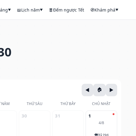
háng
📖
Lịch năm
🧧
Đếm ngược Tết
🧭
Khám phá
▼
▼
▼
30
 NĂM
THỨ SÁU
THỨ BẢY
CHỦ NHẬT
30
31
1
4/8
🐖
Kỷ Hợi