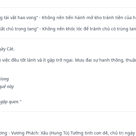
ng tài vật hao vong” - Không nên tiến hành mở kho tránh tiền của 
 tất chủ trọng tang” - Không nên khóc lóc để tránh chủ có trùng ta
gày Cát.
 việc đều tốt lành và ít gặp trở ngại. Mưu đại sự hanh thông, thuậ
 long
 quẻ này
 gặp quen.”
ng - Vương Phách: Xấu (Hung Tú) Tướng tinh con dê, chủ trị ngày 