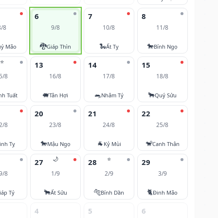
6
7
8
8/8
9/8
10/8
11/8
🐉
🐍
🐎
ý Mão
Giáp Thìn
Ất Tỵ
Bính Ngọ
⭐
13
14
15
5/8
16/8
17/8
18/8
🐖
🐀
🐂
nh Tuất
Tân Hợi
Nhâm Tý
Quý Sửu
20
21
22
2/8
23/8
24/8
25/8
🐎
🐐
🐒
inh Tỵ
Mậu Ngọ
Kỷ Mùi
Canh Thân
🌙
⭐
27
28
29
9/8
1/9
2/9
3/9
🐂
🐅
🐈
iáp Tý
Ất Sửu
Bính Dần
Đinh Mão
4
5
6