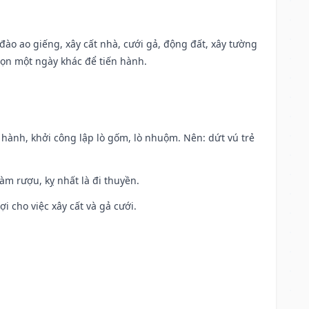
c đào ao giếng, xây cất nhà, cưới gả, động đất, xây tường
họn một ngày khác để tiến hành.
t hành, khởi công lập lò gốm, lò nhuộm. Nên: dứt vú trẻ
àm rượu, kỵ nhất là đi thuyền.
ợi cho việc xây cất và gả cưới.