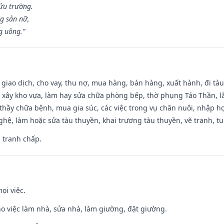
ửu trường.
g sản nữ,
g uông.”
, giao dịch, cho vay, thu nợ, mua hàng, bán hàng, xuất hành, đi tà
 xây kho vựa, làm hay sửa chữa phòng bếp, thờ phụng Táo Thần, lắp
thầy chữa bệnh, mua gia súc, các việc trong vụ chăn nuôi, nhập học
hệ, làm hoặc sửa tàu thuyền, khai trương tàu thuyền, vẽ tranh, tu 
, tranh chấp.
ọi việc.
ho việc làm nhà, sửa nhà, làm giường, đặt giường.