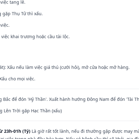
việc tang lễ.
g gặp Thụ Tử thì xấu.
việc.
việc khai trương hoặc cầu tài lộc.
t): Xấu nếu làm việc giá thú (cưới hỏi), mở cửa hoặc mở hàng.
Xấu cho mọi việc.
 Bắc để đón 'Hỷ Thần'. Xuất hành hướng Đông Nam để đón 'Tài Th
 Lên Trời gặp Hạc Thần (xấu)
ừ 23h-01h (Tý)
Là giờ rất tốt lành, nếu đi thường gặp được may mắ
ọi việc trong nhà đều hòa hợp. Nếu có bệnh cầu thì sẽ khỏi, gia 