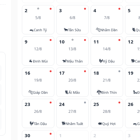
⭐
2
3
4
5
5/8
6/8
7/8
🐀
🐂
🐅
🐈
Canh Tý
Tân Sửu
Nhâm Dần
Qu
⭐
9
10
11
12
12/8
13/8
14/8
1
🐐
🐒
🐓
🐕
Đinh Mùi
Mậu Thân
Kỷ Dậu
Ca
16
17
18
19
19/8
20/8
21/8
2
🐅
🐈
🐉
🐍
Giáp Dần
Ất Mão
Bính Thìn
Đ
23
24
25
26
26/8
27/8
28/8
2
🐓
🐕
🐖
🐀
Tân Dậu
Nhâm Tuất
Quý Hợi
G
30
1
2
3