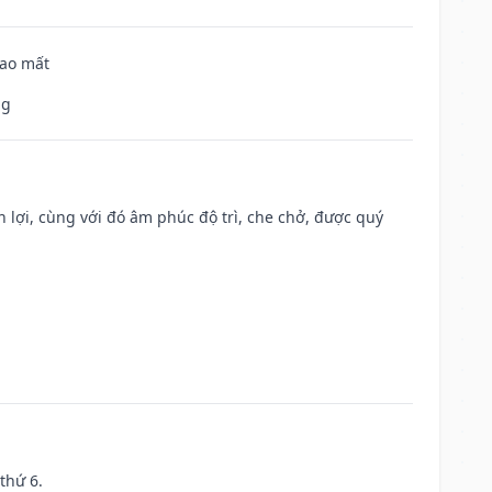
hao mất
ng
n lợi, cùng với đó âm phúc độ trì, che chở, được quý
thứ 6.