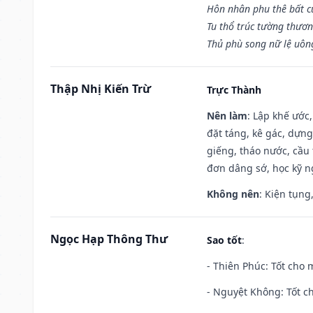
Hôn nhân phu thê bất c
Tu thổ trúc tường thươn
Thủ phù song nữ lệ uôn
Thập Nhị Kiến Trừ
Trực Thành
Nên làm
: Lập khế ước
đặt táng, kê gác, dựng
giếng, tháo nước, cầu 
đơn dâng sớ, học kỹ ng
Không nên
: Kiện tụng
Ngọc Hạp Thông Thư
Sao tốt
:
- Thiên Phúc: Tốt cho m
- Nguyệt Không: Tốt c