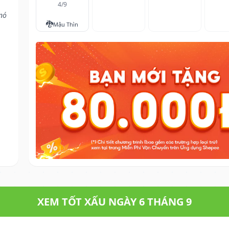
4/9
nó
🐉
Mậu Thìn
XEM TỐT XẤU NGÀY 6 THÁNG 9