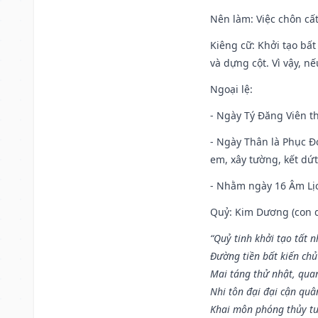
Nên làm
: Việc chôn cấ
Kiêng cữ
: Khởi tạo bất
và dựng cột. Vì vậy, n
Ngoại lệ
:
- Ngày Tý Đăng Viên t
- Ngày Thân là Phục Đo
em, xây tường, kết dứt
- Nhằm ngày 16 Âm Lị
Quỷ: Kim Dương (con dê)
“Quỷ tinh khởi tạo tất 
Đường tiền bất kiến chủ
Mai táng thử nhật, quan
Nhi tôn đại đại cận qu
Khai môn phóng thủy tu