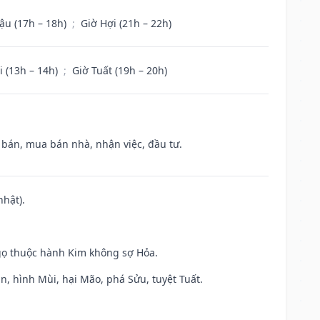
ậu (17h – 18h)
;
Giờ Hợi (21h – 22h)
i (13h – 14h)
;
Giờ Tuất (19h – 20h)
n bán, mua bán nhà, nhận việc, đầu tư.
nhật).
gọ thuộc hành Kim không sợ Hỏa.
n, hình Mùi, hại Mão, phá Sửu, tuyệt Tuất.