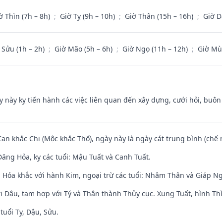
ờ Thìn (7h – 8h)
;
Giờ Tỵ (9h – 10h)
;
Giờ Thân (15h – 16h)
;
Giờ D
 Sửu (1h – 2h)
;
Giờ Mão (5h – 6h)
;
Giờ Ngọ (11h – 12h)
;
Giờ Mù
y này kỵ tiến hành các việc liên quan đến xây dựng, cưới hỏi, buô
Can khắc Chi (Mộc khắc Thổ), ngày này là ngày cát trung bình (chế 
ăng Hỏa, kỵ các tuổi: Mậu Tuất và Canh Tuất.
 Hỏa khắc với hành Kim, ngoại trừ các tuổi: Nhâm Thân và Giáp N
i Dậu, tam hợp với Tý và Thân thành Thủy cục. Xung Tuất, hình Thì
tuổi Tỵ, Dậu, Sửu.