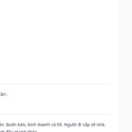
ần'.
n. Buôn bán, kinh doanh có lời. Người đi sắp về nhà.
đình đều mạnh khỏe.