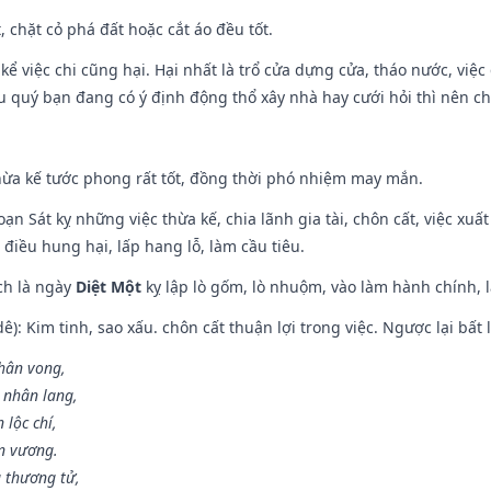
t, chặt cỏ phá đất hoặc cắt áo đều tốt.
 kể việc chi cũng hại. Hại nhất là trổ cửa dựng cửa, tháo nước, việ
ếu quý bạn đang có ý định động thổ xây nhà hay cưới hỏi thì nên c
hừa kế tước phong rất tốt, đồng thời phó nhiệm may mắn.
ạn Sát kỵ những việc thừa kế, chia lãnh gia tài, chôn cất, việc xuấ
 điều hung hại, lấp hang lỗ, làm cầu tiêu.
ch là ngày
Diệt Một
kỵ lập lò gốm, lò nhuộm, vào làm hành chính, l
: Kim tinh, sao xấu. chôn cất thuận lợi trong việc. Ngược lại bất l
nhân vong,
 nhân lang,
 lộc chí,
ân vương.
 thương tử,