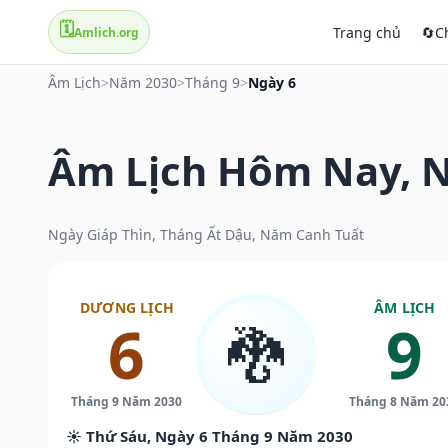
🗓️
Trang chủ
🔄
C
Amlich.org
Âm Lịch
>
Năm 2030
>
Tháng 9
>
Ngày 6
Âm Lịch Hôm Nay, N
Ngày Giáp Thìn, Tháng Ất Dậu, Năm Canh Tuất
DƯƠNG LỊCH
ÂM LỊCH
6
9
🐉
Tháng 9 Năm 2030
Tháng 8 Năm 20
☀️ Thứ Sáu, Ngày 6 Tháng 9 Năm 2030