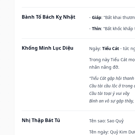
Bành Tổ Bách Kỵ Nhật
-
Giáp
: “Bất khai thươ
-
Thìn
: “Bất khốc khấp
Khổng Minh Lục Diệu
Ngày:
Tiểu Cát
- tức n
Trong này Tiểu Cát mọi
nhân nâng đỡ.
“Tiểu Cát gặp hội thanh
Cầu tài cầu lộc ở trong
Cầu tài toại ý vui vầy
Bình an vô sự gặp thầy,
Nhị Thập Bát Tú
Tên sao
: Sao Quỷ
Tên ngày
: Quỷ Kim Dươ