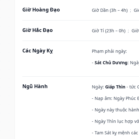
Giờ Hoàng Đạo
Giờ Dần (3h – 4h)
;
Gi
Giờ Hắc Đạo
Giờ Tí (23h – 0h)
;
Giờ
Các Ngày Kỵ
Phạm phải ngày:
-
Sát Chủ Dương
: Ngà
Ngũ Hành
Ngày:
Giáp Thìn
- tức 
- Nạp âm: Ngày Phúc Đ
- Ngày này thuộc hành
- Ngày Thìn lục hợp vớ
- Tam Sát kỵ mệnh các 