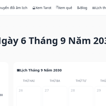
🃏
huyển đổi âm lịch
🔮
Xem Tarot
Xem quẻ
📝
Blog
📅
Lịch t
gày 6 Tháng 9 Năm 20
Lịch Tháng 9 Năm 2030
THỨ HAI
THỨ BA
THỨ TƯ
THỨ
26
27
28
29
30