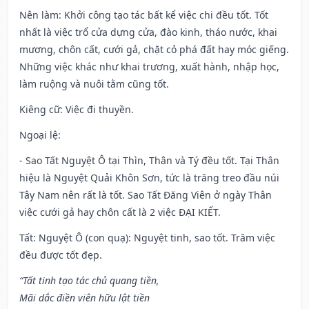
Nên làm
: Khởi công tạo tác bất kể việc chi đều tốt. Tốt
nhất là việc trổ cửa dựng cửa, đào kinh, tháo nước, khai
mương, chôn cất, cưới gả, chặt cỏ phá đất hay móc giếng.
Những việc khác như khai trương, xuất hành, nhập học,
làm ruộng và nuôi tằm cũng tốt.
Kiêng cữ
: Việc đi thuyền.
Ngoại lệ
:
- Sao Tất Nguyệt Ô tại Thìn, Thân và Tý đều tốt. Tại Thân
hiệu là Nguyệt Quải Khôn Sơn, tức là trăng treo đầu núi
Tây Nam nên rất là tốt. Sao Tất Đăng Viên ở ngày Thân
việc cưới gả hay chôn cất là 2 việc ĐẠI KIẾT.
Tất: Nguyệt Ô (con quạ): Nguyệt tinh, sao tốt. Trăm việc
đều được tốt đẹp.
“Tất tinh tạo tác chủ quang tiền,
Mãi dắc điền viên hữu lật tiền