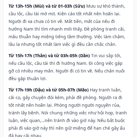
Từ 13h-15h (Mùi) và từ 01-03h (Sửu)
Mưu sự khó thành,
cầu lộc, cầu tài mờ mịt. Kiện cáo tốt nhất nên hoãn lại.
Người đi xa chưa có tin về. Mất tiền, mất của nếu đi
hướng Nam thì tìm nhanh mới thấy. Đề phòng tranh cãi,
mâu thuẫn hay miệng tiếng tầm thường. Việc làm chậm,
lâu la nhưng tốt nhất làm việc gì đều cần chắc chắn.
Từ 15h-17h (Thân) và từ 03h-05h (Dần)
Tin vui sắp tới,
nếu cầu lộc, cầu tài thì đi hướng Nam. Đi công việc gặp
gỡ có nhiều may mắn. Người đi có tin về. Nếu chăn nuôi
đều gặp thuận lợi.
Từ 17h-19h (Dậu) và từ 05h-07h (Mão)
Hay tranh luận,
cãi cọ, gây chuyện đói kém, phải đề phòng. Người ra đi
tốt nhất nên hoãn lại. Phòng người người nguyền rủa,
tránh lây bệnh. Nói chung những việc như hội họp, tranh
luận, việc quan,…nên tránh đi vào giờ này. Nếu bắt buộc
phải đi vào giờ này thì nên giữ miệng để hạn ché gây ẩu
đả hay cãi nhau.