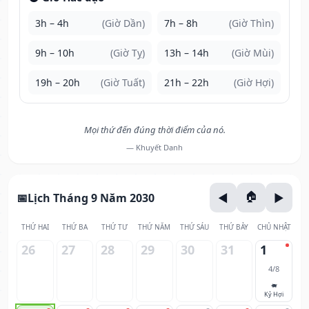
3h – 4h
(Giờ Dần)
7h – 8h
(Giờ Thìn)
9h – 10h
(Giờ Tỵ)
13h – 14h
(Giờ Mùi)
19h – 20h
(Giờ Tuất)
21h – 22h
(Giờ Hợi)
Mọi thứ đến đúng thời điểm của nó.
— Khuyết Danh
Lịch Tháng 9 Năm 2030
THỨ HAI
THỨ BA
THỨ TƯ
THỨ NĂM
THỨ SÁU
THỨ BẢY
CHỦ NHẬT
26
27
28
29
30
31
1
4/8
🐖
Kỷ Hợi