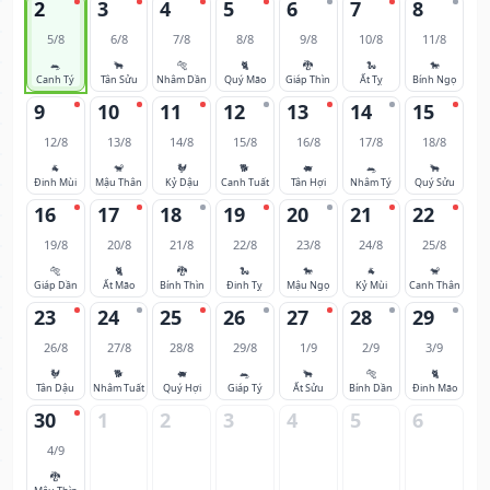
2
3
4
5
6
7
8
5/8
6/8
7/8
8/8
9/8
10/8
11/8
🐀
🐂
🐅
🐈
🐉
🐍
🐎
Canh Tý
Tân Sửu
Nhâm Dần
Quý Mão
Giáp Thìn
Ất Tỵ
Bính Ngọ
9
10
11
12
13
14
15
12/8
13/8
14/8
15/8
16/8
17/8
18/8
🐐
🐒
🐓
🐕
🐖
🐀
🐂
Đinh Mùi
Mậu Thân
Kỷ Dậu
Canh Tuất
Tân Hợi
Nhâm Tý
Quý Sửu
16
17
18
19
20
21
22
19/8
20/8
21/8
22/8
23/8
24/8
25/8
🐅
🐈
🐉
🐍
🐎
🐐
🐒
Giáp Dần
Ất Mão
Bính Thìn
Đinh Tỵ
Mậu Ngọ
Kỷ Mùi
Canh Thân
23
24
25
26
27
28
29
26/8
27/8
28/8
29/8
1/9
2/9
3/9
🐓
🐕
🐖
🐀
🐂
🐅
🐈
Tân Dậu
Nhâm Tuất
Quý Hợi
Giáp Tý
Ất Sửu
Bính Dần
Đinh Mão
30
1
2
3
4
5
6
4/9
🐉