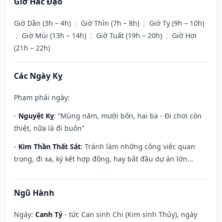
Giờ Hắc Đạo
Giờ Dần (3h – 4h)
;
Giờ Thìn (7h – 8h)
;
Giờ Tỵ (9h – 10h)
;
Giờ Mùi (13h – 14h)
;
Giờ Tuất (19h – 20h)
;
Giờ Hợi
(21h – 22h)
Các Ngày Kỵ
Phạm phải ngày:
-
Nguyệt Kỵ
: “Mùng năm, mười bốn, hai ba - Đi chơi còn
thiệt, nữa là đi buôn”
-
Kim Thần Thất Sát
: Tránh làm những công việc quan
trọng, đi xa, ký kết hợp đồng, hay bắt đầu dự án lớn...
Ngũ Hành
Ngày:
Canh Tý
- tức Can sinh Chi (Kim sinh Thủy), ngày