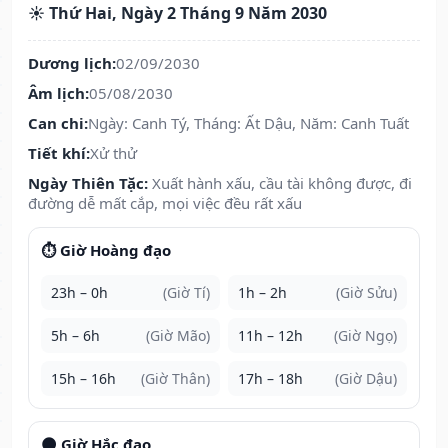
☀️ Thứ Hai, Ngày 2 Tháng 9 Năm 2030
Dương lịch:
02/09/2030
Âm lịch:
05/08/2030
Can chi:
Ngày: Canh Tý, Tháng: Ất Dậu, Năm: Canh Tuất
Tiết khí:
Xử thử
Ngày Thiên Tặc:
Xuất hành xấu, cầu tài không được, đi
đường dễ mất cắp, mọi việc đều rất xấu
⏱️ Giờ Hoàng đạo
23h – 0h
(Giờ Tí)
1h – 2h
(Giờ Sửu)
5h – 6h
(Giờ Mão)
11h – 12h
(Giờ Ngọ)
15h – 16h
(Giờ Thân)
17h – 18h
(Giờ Dậu)
🌑 Giờ Hắc đạo