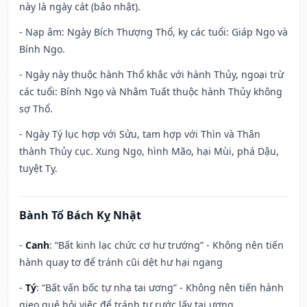
này là ngày cát (bảo nhật).
- Nạp âm: Ngày Bích Thượng Thổ, kỵ các tuổi: Giáp Ngọ và
Bính Ngọ.
- Ngày này thuộc hành Thổ khắc với hành Thủy, ngoại trừ
các tuổi: Bính Ngọ và Nhâm Tuất thuộc hành Thủy không
sợ Thổ.
- Ngày Tý lục hợp với Sửu, tam hợp với Thìn và Thân
thành Thủy cục. Xung Ngọ, hình Mão, hại Mùi, phá Dậu,
tuyệt Tỵ.
Bành Tổ Bách Kỵ Nhật
-
Canh
: “Bất kinh lạc chức cơ hư trướng” - Không nên tiến
hành quay tơ để tránh cũi dệt hư hại ngang
-
Tý
: “Bất vấn bốc tự nhạ tai ương” - Không nên tiến hành
gieo quẻ hỏi việc để tránh tự rước lấy tai ương