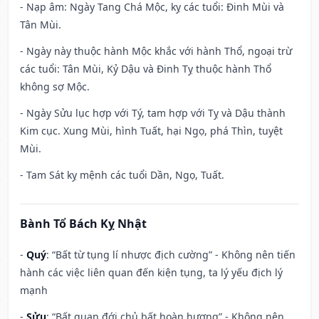
- Nạp âm: Ngày Tang Chá Mộc, kỵ các tuổi: Đinh Mùi và
Tân Mùi.
- Ngày này thuộc hành Mộc khắc với hành Thổ, ngoại trừ
các tuổi: Tân Mùi, Kỷ Dậu và Đinh Tỵ thuộc hành Thổ
không sợ Mộc.
- Ngày Sửu lục hợp với Tý, tam hợp với Tỵ và Dậu thành
Kim cục. Xung Mùi, hình Tuất, hại Ngọ, phá Thìn, tuyệt
Mùi.
- Tam Sát kỵ mệnh các tuổi Dần, Ngọ, Tuất.
Bành Tổ Bách Kỵ Nhật
-
Quý
: “Bất từ tụng lí nhược địch cường” - Không nên tiến
hành các việc liên quan đến kiện tụng, ta lý yếu địch lý
mạnh
-
Sửu
: “Bất quan đới chủ bất hoàn hương” - Không nên