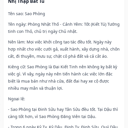
Nhị Thập Bát Tú
Tên sao
: Sao Phòng
Tên ngày
: Phòng Nhật Thố - Cảnh Yêm: Tốt (Kiết Tú) Tướng
tinh con Thỏ, chủ trị ngày Chủ nhật.
Nên làm
: Mọi việc khởi công tạo tác đều tốt. Ngày này
hợp nhất cho việc cưới gả, xuất hành, xây dựng nhà, chôn
cất, đi thuyền, mưu sự, chặt cỏ phá đất và cả cắt áo.
Kiêng cữ
: Sao Phòng là Đại Kiết Tinh nên không kỵ bất kỳ
việc gì. Vì vậy, ngày này nên tiến hành các việc lớn đặc
biệt là mua bán như nhà cửa, đất đai hay xe cộ được
nhiều may mắn và thuận lợi.
Ngoại lệ
:
- Sao Phòng tại Đinh Sửu hay Tân Sửu đều tốt. Tại Dậu thì
càng tốt hơn, vì Sao Phòng Đăng Viên tại Dậu.
- Trong 6 ngày Kỷ Tỵ, Kỷ Dậu, Đinh Tỵ, Đinh Sửu, Quý Dậu,