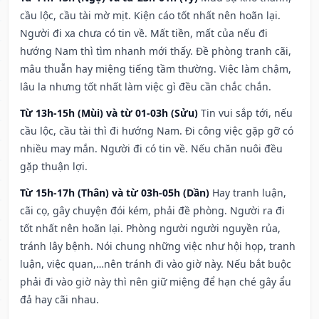
cầu lộc, cầu tài mờ mịt. Kiện cáo tốt nhất nên hoãn lại.
Người đi xa chưa có tin về. Mất tiền, mất của nếu đi
hướng Nam thì tìm nhanh mới thấy. Đề phòng tranh cãi,
mâu thuẫn hay miệng tiếng tầm thường. Việc làm chậm,
lâu la nhưng tốt nhất làm việc gì đều cần chắc chắn.
Từ 13h-15h (Mùi) và từ 01-03h (Sửu)
Tin vui sắp tới, nếu
cầu lộc, cầu tài thì đi hướng Nam. Đi công việc gặp gỡ có
nhiều may mắn. Người đi có tin về. Nếu chăn nuôi đều
gặp thuận lợi.
Từ 15h-17h (Thân) và từ 03h-05h (Dần)
Hay tranh luận,
cãi cọ, gây chuyện đói kém, phải đề phòng. Người ra đi
tốt nhất nên hoãn lại. Phòng người người nguyền rủa,
tránh lây bệnh. Nói chung những việc như hội họp, tranh
luận, việc quan,…nên tránh đi vào giờ này. Nếu bắt buộc
phải đi vào giờ này thì nên giữ miệng để hạn ché gây ẩu
đả hay cãi nhau.