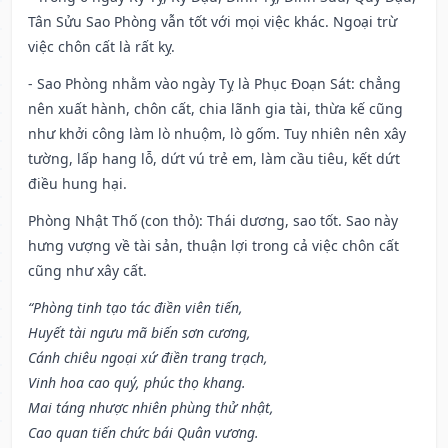
Tân Sửu Sao Phòng vẫn tốt với mọi việc khác. Ngoại trừ
việc chôn cất là rất kỵ.
- Sao Phòng nhằm vào ngày Tỵ là Phục Đoạn Sát: chẳng
nên xuất hành, chôn cất, chia lãnh gia tài, thừa kế cũng
như khởi công làm lò nhuộm, lò gốm. Tuy nhiên nên xây
tường, lấp hang lỗ, dứt vú trẻ em, làm cầu tiêu, kết dứt
điều hung hại.
Phòng Nhật Thố (con thỏ): Thái dương, sao tốt. Sao này
hưng vượng về tài sản, thuận lợi trong cả việc chôn cất
cũng như xây cất.
“Phòng tinh tạo tác điền viên tiến,
Huyết tài ngưu mã biến sơn cương,
Cánh chiêu ngoại xứ điền trang trạch,
Vinh hoa cao quý, phúc thọ khang.
Mai táng nhược nhiên phùng thử nhật,
Cao quan tiến chức bái Quân vương.