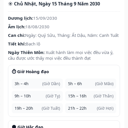
☀️ Chủ Nhật, Ngày 15 Tháng 9 Năm 2030
Dương lịch:
15/09/2030
Âm lịch:
18/08/2030
Can chi:
Ngày: Quý Sửu, Tháng: Ất Dậu, Năm: Canh Tuất
Tiết khí:
Bạch lộ
Ngày Thiên Môn:
Xuất hành làm mọi việc đều vừa ý,
cầu được ước thấy mọi việc đều thành đạt
⏱️ Giờ Hoàng đạo
3h – 4h
(Giờ Dần)
5h – 6h
(Giờ Mão)
9h – 10h
(Giờ Tỵ)
15h – 16h
(Giờ Thân)
19h – 20h
(Giờ Tuất)
21h – 22h
(Giờ Hợi)
🌑 Giờ Hắc đạo