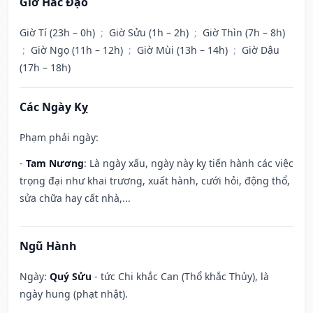
Giờ Hắc Đạo
Giờ Tí (23h – 0h)
;
Giờ Sửu (1h – 2h)
;
Giờ Thìn (7h – 8h)
;
Giờ Ngọ (11h – 12h)
;
Giờ Mùi (13h – 14h)
;
Giờ Dậu
(17h – 18h)
Các Ngày Kỵ
Phạm phải ngày:
-
Tam Nương
: Là ngày xấu, ngày này kỵ tiến hành các việc
trọng đại như khai trương, xuất hành, cưới hỏi, động thổ,
sửa chữa hay cất nhà,...
Ngũ Hành
Ngày:
Quý Sửu
- tức Chi khắc Can (Thổ khắc Thủy), là
ngày hung (phạt nhật).