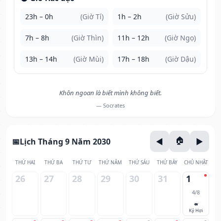
23h – 0h
(Giờ Tí)
1h – 2h
(Giờ Sửu)
7h – 8h
(Giờ Thìn)
11h – 12h
(Giờ Ngọ)
13h – 14h
(Giờ Mùi)
17h – 18h
(Giờ Dậu)
Khôn ngoan là biết mình không biết.
— Socrates
Lịch Tháng 9 Năm 2030
THỨ HAI
THỨ BA
THỨ TƯ
THỨ NĂM
THỨ SÁU
THỨ BẢY
CHỦ NHẬT
26
27
28
29
30
31
1
4/8
🐖
Kỷ Hợi