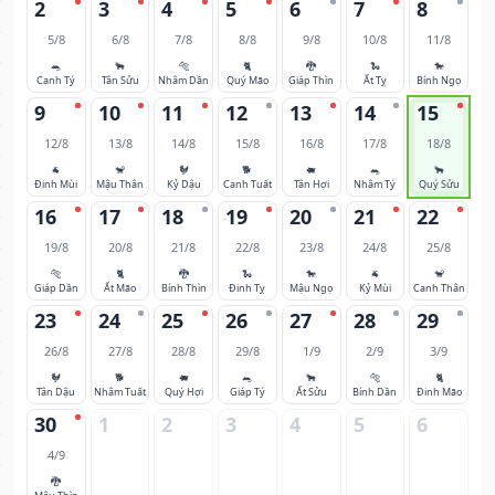
2
3
4
5
6
7
8
5/8
6/8
7/8
8/8
9/8
10/8
11/8
🐀
🐂
🐅
🐈
🐉
🐍
🐎
Canh Tý
Tân Sửu
Nhâm Dần
Quý Mão
Giáp Thìn
Ất Tỵ
Bính Ngọ
9
10
11
12
13
14
15
12/8
13/8
14/8
15/8
16/8
17/8
18/8
🐐
🐒
🐓
🐕
🐖
🐀
🐂
Đinh Mùi
Mậu Thân
Kỷ Dậu
Canh Tuất
Tân Hợi
Nhâm Tý
Quý Sửu
16
17
18
19
20
21
22
19/8
20/8
21/8
22/8
23/8
24/8
25/8
🐅
🐈
🐉
🐍
🐎
🐐
🐒
Giáp Dần
Ất Mão
Bính Thìn
Đinh Tỵ
Mậu Ngọ
Kỷ Mùi
Canh Thân
23
24
25
26
27
28
29
26/8
27/8
28/8
29/8
1/9
2/9
3/9
🐓
🐕
🐖
🐀
🐂
🐅
🐈
Tân Dậu
Nhâm Tuất
Quý Hợi
Giáp Tý
Ất Sửu
Bính Dần
Đinh Mão
30
1
2
3
4
5
6
4/9
🐉